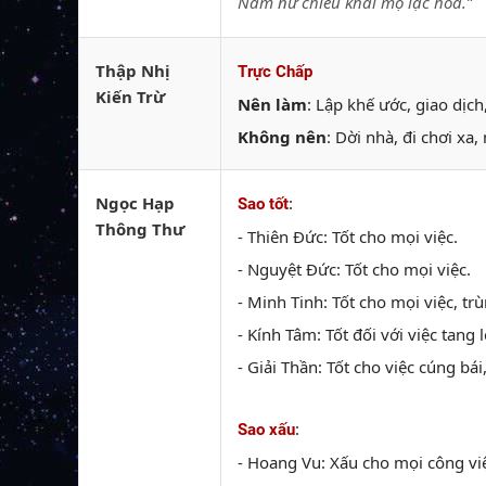
Nam nữ chiêu khai mộ lạc hoa.”
Thập Nhị
Trực Chấp
Kiến Trừ
Nên làm
: Lập khế ước, giao dịc
Không nên
: Dời nhà, đi chơi xa
Ngọc Hạp
:
Sao tốt
Thông Thư
- Thiên Đức: Tốt cho mọi việc.
- Nguyệt Đức: Tốt cho mọi việc.
- Minh Tinh: Tốt cho mọi việc, tr
- Kính Tâm: Tốt đối với việc tang l
- Giải Thần: Tốt cho việc cúng bái
:
Sao xấu
- Hoang Vu: Xấu cho mọi công vi