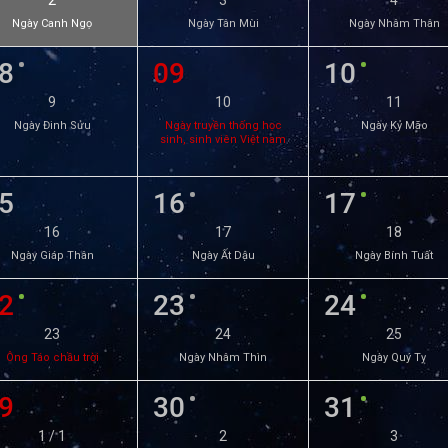
2
3
4
Ngày Canh Ngọ
Ngày Tân Mùi
Ngày Nhâm Thân
8
09
10
9
10
11
Ngày Đinh Sửu
Ngày truyền thống học
Ngày Kỷ Mão
sinh, sinh viên Việt nam
5
16
17
16
17
18
Ngày Giáp Thân
Ngày Ất Dậu
Ngày Bính Tuất
2
23
24
23
24
25
Ông Táo chầu trời
Ngày Nhâm Thìn
Ngày Quý Tỵ
9
30
31
1 / 1
2
3