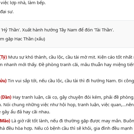
việc lợp nhà, làm bếp.
đại sự.
'Hỷ Thần'. Xuất hành hướng Tây Nam để đón 'Tài Thần'.
m gặp Hạc Thần (xấu)
Mưu sự khó thành, cầu lộc, cầu tài mờ mịt. Kiện cáo tốt nhất 
(Tý)
m nhanh mới thấy. Đề phòng tranh cãi, mâu thuẫn hay miệng tiến
Tin vui sắp tới, nếu cầu lộc, cầu tài thì đi hướng Nam. Đi cô
Sửu)
Hay tranh luận, cãi cọ, gây chuyện đói kém, phải đề phòng.
 (Dần)
. Nói chung những việc như hội họp, tranh luận, việc quan,…nên 
 gây ẩu đả hay cãi nhau.
Là giờ rất tốt lành, nếu đi thường gặp được may mắn. Buôn 
(Mão)
hà đều hòa hợp. Nếu có bệnh cầu thì sẽ khỏi, gia đình đều mạnh