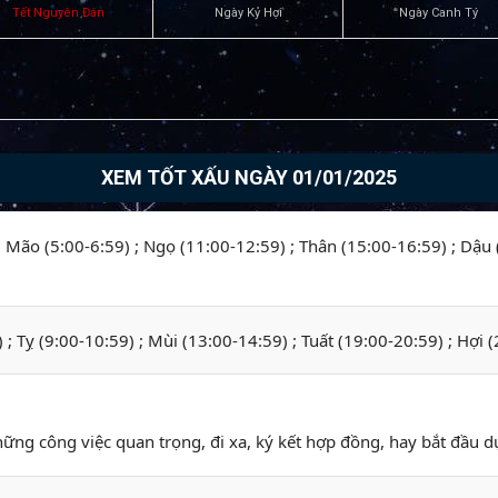
Tết Nguyên Đán
Ngày Kỷ Hợi
Ngày Canh Tý
XEM TỐT XẤU NGÀY 01/01/2025
 ; Mão (5:00-6:59) ; Ngọ (11:00-12:59) ; Thân (15:00-16:59) ; Dậu
) ; Tỵ (9:00-10:59) ; Mùi (13:00-14:59) ; Tuất (19:00-20:59) ; Hợi 
hững công việc quan trọng, đi xa, ký kết hợp đồng, hay bắt đầu dự