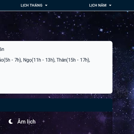
LỊCH THÁNG
LỊCH NĂM
dần
ão(5h - 7h), Ngọ(11h - 13h), Thân(15h - 17h),
Âm lịch