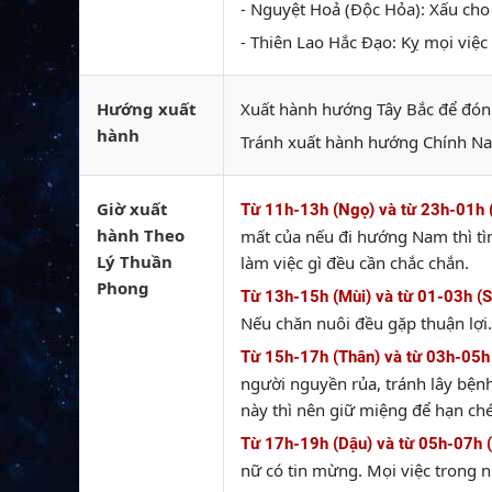
- Nguyệt Hoả (Độc Hỏa): Xấu cho 
- Thiên Lao Hắc Đạo: Kỵ mọi việc 
Hướng xuất
Xuất hành hướng Tây Bắc để đón 
hành
Tránh xuất hành hướng Chính Na
Giờ xuất
Từ 11h-13h (Ngọ) và từ 23h-01h 
hành Theo
mất của nếu đi hướng Nam thì tì
Lý Thuần
làm việc gì đều cần chắc chắn.
Phong
Từ 13h-15h (Mùi) và từ 01-03h (
Nếu chăn nuôi đều gặp thuận lợi.
Từ 15h-17h (Thân) và từ 03h-05h
người nguyền rủa, tránh lây bệnh
này thì nên giữ miệng để hạn ché
Từ 17h-19h (Dậu) và từ 05h-07h 
nữ có tin mừng. Mọi việc trong n