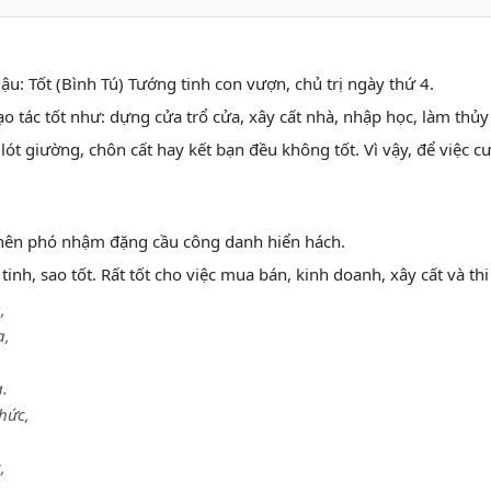
u: Tốt (Bình Tú) Tướng tinh con vượn, chủ trị ngày thứ 4.
tạo tác tốt như: dựng cửa trổ cửa, xây cất nhà, nhập học, làm thủ
lót giường, chôn cất hay kết bạn đều không tốt. Vì vậy, để việc
 nên phó nhậm đặng cầu công danh hiển hách.
inh, sao tốt. Rất tốt cho việc mua bán, kinh doanh, xây cất và thi
,
a,
a.
hức,
,
,