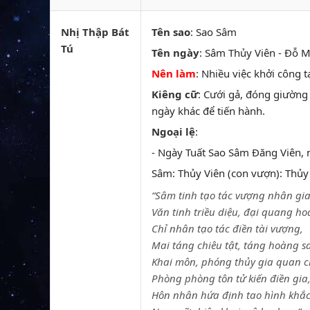
Nhị Thập Bát
Tên sao
: Sao Sâm
Tú
Tên ngày
: Sâm Thủy Viên - Đỗ Mậ
Nên làm
: Nhiều việc khởi công 
Kiêng cữ
: Cưới gả, đóng giường 
ngày khác để tiến hành.
Ngoại lệ
:
- Ngày Tuất Sao Sâm Đăng Viên,
Sâm: Thủy Viên (con vượn): Thủy t
“Sâm tinh tạo tác vượng nhân gia
Văn tinh triều diệu, đại quang ho
Chỉ nhân tạo tác điền tài vượng,
Mai táng chiêu tật, táng hoàng s
Khai môn, phóng thủy gia quan c
Phòng phòng tôn tử kiến điền gia
Hôn nhân hứa định tao hình khắc