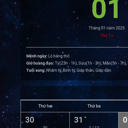
01
Tháng 01 năm 2025
Thứ Tư
Mệnh ngày:
Lộ bàng thổ
Giờ hoàng đạo:
Tý(23h - 1h), Sửu(1h - 3h), Mão(5h - 7h),
Tuổi xung:
Nhâm tý, Bính tý, Giáp thân, Giáp dần
Thứ hai
Thứ ba
30
31
0