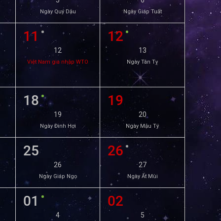
5
6
Ngày Quý Dậu
Ngày Giáp Tuất
11
12
12
13
Việt Nam gia nhập WTO
Ngày Tân Tỵ
18
19
19
20
Ngày Đinh Hợi
Ngày Mậu Tý
25
26
26
27
Ngày Giáp Ngọ
Ngày Ất Mùi
01
02
4
5