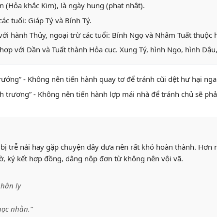
n (Hỏa khắc Kim), là ngày hung (phạt nhật).
ác tuổi: Giáp Tý và Bính Tý.
với hành Thủy, ngoại trừ các tuổi: Bính Ngọ và Nhâm Tuất thuộc
hợp với Dần và Tuất thành Hỏa cục. Xung Tý, hình Ngọ, hình Dậu,
 trướng” - Không nên tiến hành quay tơ để tránh cũi dệt hư hại ng
anh trương” - Không nên tiến hành lợp mái nhà để tránh chủ sẽ phải
bị trễ nải hay gặp chuyện dây dưa nên rất khó hoàn thành. Hơn n
 tờ, ký kết hợp đồng, dâng nộp đơn từ không nên vội vã.
hân ly
học nhằn.”