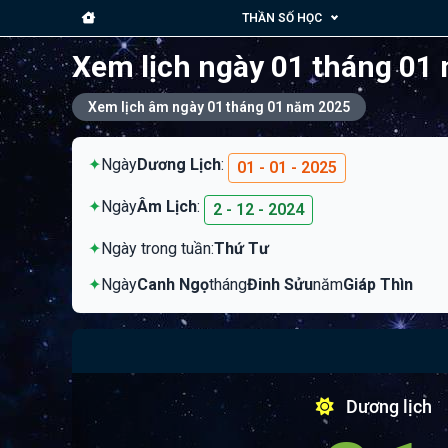
THẦN SỐ HỌC
Xem lịch ngày 01 tháng 01
Xem lịch âm ngày 01 tháng 01 năm 2025
✦
Ngày
Dương Lịch
:
01 - 01 - 2025
✦
Ngày
Âm Lịch
:
2 - 12 - 2024
✦
Ngày trong tuần:
Thứ Tư
✦
Ngày
Canh Ngọ
tháng
Đinh Sửu
năm
Giáp Thìn
Dương lịch