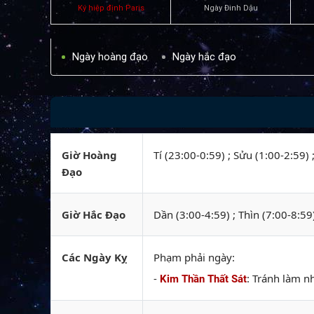
Ký hiệp định Paris
Ngày Đinh Dậu
Ngày hoàng đạo
Ngày hắc đạo
Giờ Hoàng
Tí (23:00-0:59) ; Sửu (1:00-2:59)
Đạo
Giờ Hắc Đạo
Dần (3:00-4:59) ; Thìn (7:00-8:59
Các Ngày Kỵ
Phạm phải ngày:
-
: Tránh làm n
Kim Thần Thất Sát