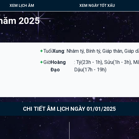
XEM LỊCH ÂM
XEM NGÀY TỐT XẤU
 năm 2025
✦
Tuổi
Xung
: Nhâm tý, Bính tý, Giáp thân, Giáp 
✦
Giờ
Hoàng
: Tý(23h - 1h), Sửu(1h - 3h), M
Đạo
Dậu(17h - 19h)
CHI TIẾT ÂM LỊCH NGÀY 01/01/2025