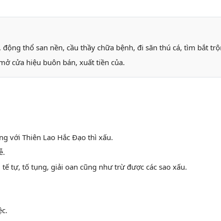
h, động thổ san nền, cầu thầy chữa bệnh, đi săn thú cá, tìm bắt t
, mở cửa hiệu buôn bán, xuất tiền của.
ùng với Thiên Lao Hắc Đạo thì xấu.
ễ.
, tế tự, tố tụng, giải oan cũng như trừ được các sao xấu.
ệc.