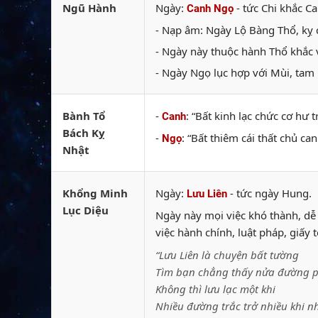
Ngũ Hành
Ngày:
- tức Chi khắc Ca
Canh Ngọ
- Nạp âm: Ngày Lộ Bàng Thổ, kỵ c
- Ngày này thuộc hành Thổ khắc 
- Ngày Ngọ lục hợp với Mùi, tam 
Bành Tổ
-
: “Bất kinh lạc chức cơ hư
Canh
Bách Kỵ
-
: “Bất thiêm cái thất chủ c
Ngọ
Nhật
Khổng Minh
Ngày:
- tức ngày Hung.
Lưu Liên
Lục Diệu
Ngày này mọi việc khó thành, dễ 
việc hành chính, luật pháp, giấy
“Lưu Liên là chuyện bất tường
Tìm bạn chẳng thấy nửa đường p
Không thì lưu lạc một khi
Nhiều đường trắc trở nhiều khi n