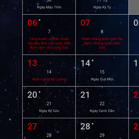
30
1 / 12
Ngày Mậu Thìn
Ngày Kỷ Tỵ
06
07
0
7
8
Tổng tuyển cử bầu Quốc
Chiến thắng biên giới Tây
hội đầu tiên của nước Việt
Nam chống quân xâm
Nam dân chủ cộng hòa
lược
13
14
1
14
15
Khởi nghĩa Đô Lương
Ngày Quý Mùi
20
21
2
21
22
Ngày Kỷ Sửu
Ngày Canh Dần
27
28
2
28
29