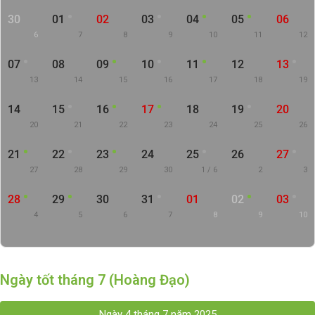
30
01
02
03
04
05
06
6
7
8
9
10
11
12
07
08
09
10
11
12
13
13
14
15
16
17
18
19
14
15
16
17
18
19
20
20
21
22
23
24
25
26
21
22
23
24
25
26
27
27
28
29
30
1 / 6
2
3
28
29
30
31
01
02
03
4
5
6
7
8
9
10
Ngày tốt tháng 7 (Hoàng Đạo)
Ngày 4 tháng 7 năm 2025