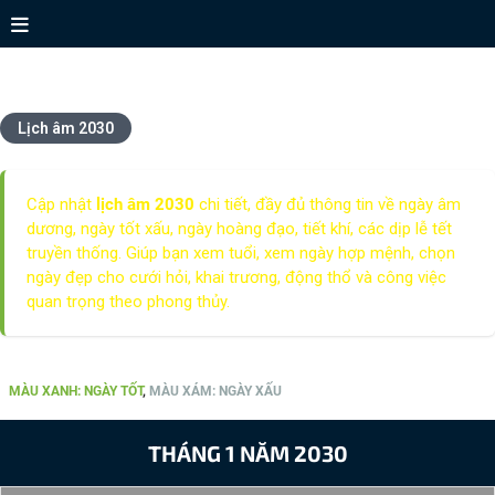
Xem lịch âm 2030
Lịch âm 2030
Cập nhật
lịch âm 2030
chi tiết, đầy đủ thông tin về ngày âm
dương, ngày tốt xấu, ngày hoàng đạo, tiết khí, các dịp lễ tết
truyền thống. Giúp bạn xem tuổi, xem ngày hợp mệnh, chọn
ngày đẹp cho cưới hỏi, khai trương, động thổ và công việc
quan trọng theo phong thủy.
XEM CHI TIẾT 12 THÁNG NĂM 2030
MÀU XANH: NGÀY TỐT
,
MÀU XÁM: NGÀY XẤU
THÁNG 1 NĂM 2030