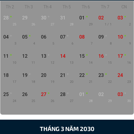
Th 2
Th 3
Th 4
Th 5
Th 6
Th 7
CN
28
29
30
31
01
02
03
25
26
27
28
29
1 / 1
2
04
05
06
07
08
09
10
3
4
5
6
7
8
9
11
12
13
14
15
16
17
10
11
12
13
14
15
16
18
19
20
21
22
23
24
17
18
19
20
21
22
23
25
26
27
28
01
02
03
24
25
26
27
28
29
30
THÁNG 3 NĂM 2030