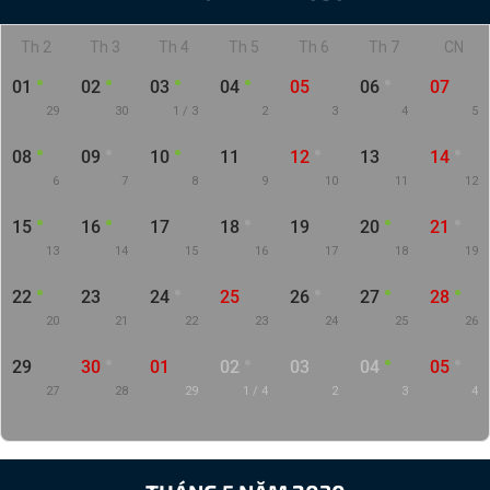
Th 2
Th 3
Th 4
Th 5
Th 6
Th 7
CN
01
02
03
04
05
06
07
29
30
1 / 3
2
3
4
5
08
09
10
11
12
13
14
6
7
8
9
10
11
12
15
16
17
18
19
20
21
13
14
15
16
17
18
19
22
23
24
25
26
27
28
20
21
22
23
24
25
26
29
30
01
02
03
04
05
27
28
29
1 / 4
2
3
4