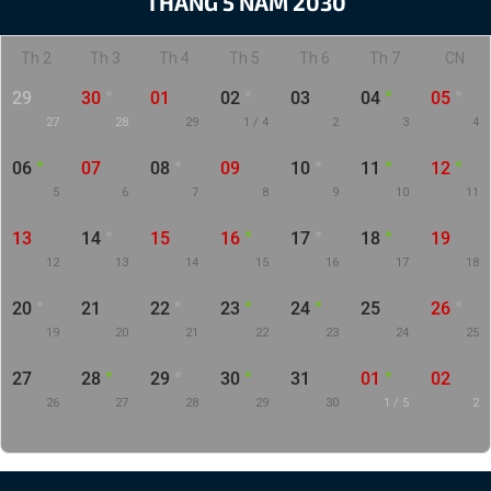
THÁNG 5 NĂM 2030
Th 2
Th 3
Th 4
Th 5
Th 6
Th 7
CN
29
30
01
02
03
04
05
27
28
29
1 / 4
2
3
4
06
07
08
09
10
11
12
5
6
7
8
9
10
11
13
14
15
16
17
18
19
12
13
14
15
16
17
18
20
21
22
23
24
25
26
19
20
21
22
23
24
25
27
28
29
30
31
01
02
26
27
28
29
30
1 / 5
2