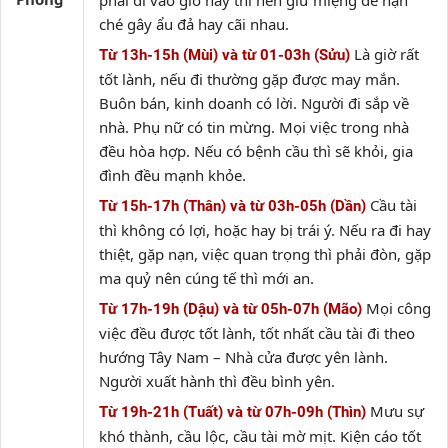
phải đi vào giờ này thì nên giữ miệng để hạn
ché gây ẩu đả hay cãi nhau.
Là giờ rất
Từ 13h-15h (Mùi) và từ 01-03h (Sửu)
tốt lành, nếu đi thường gặp được may mắn.
Buôn bán, kinh doanh có lời. Người đi sắp về
nhà. Phụ nữ có tin mừng. Mọi việc trong nhà
đều hòa hợp. Nếu có bệnh cầu thì sẽ khỏi, gia
đình đều mạnh khỏe.
Cầu tài
Từ 15h-17h (Thân) và từ 03h-05h (Dần)
thì không có lợi, hoặc hay bị trái ý. Nếu ra đi hay
thiệt, gặp nạn, việc quan trọng thì phải đòn, gặp
ma quỷ nên cúng tế thì mới an.
Mọi công
Từ 17h-19h (Dậu) và từ 05h-07h (Mão)
việc đều được tốt lành, tốt nhất cầu tài đi theo
hướng Tây Nam – Nhà cửa được yên lành.
Người xuất hành thì đều bình yên.
Mưu sự
Từ 19h-21h (Tuất) và từ 07h-09h (Thìn)
khó thành, cầu lộc, cầu tài mờ mịt. Kiện cáo tốt