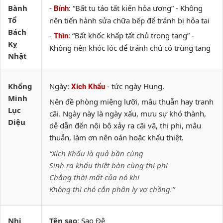
Bành
-
: “Bất tu táo tất kiến hỏa ương” - Không
Bính
Tổ
nên tiến hành sửa chữa bếp để tránh bị hỏa tai
Bách
-
: “Bất khốc khấp tất chủ trọng tang” -
Thìn
Kỵ
Không nên khóc lóc để tránh chủ có trùng tang
Nhật
Khổng
Ngày:
- tức ngày Hung.
Xích Khẩu
Minh
Nên đề phòng miệng lưỡi, mâu thuẫn hay tranh
Lục
cãi. Ngày này là ngày xấu, mưu sự khó thành,
Diệu
dễ dẫn đến nội bộ xảy ra cãi vã, thị phi, mâu
thuẫn, làm ơn nên oán hoặc khẩu thiệt.
“Xích Khẩu là quả bần cùng
Sinh ra khẩu thiệt bàn cùng thị phi
Chẳng thời mất của nó khi
Không thì chó cắn phân ly vợ chồng.”
Nhị
Tên sao
: Sao Đê