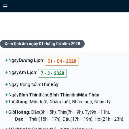
Xem lịch ngày 01 tháng 04 năm
2028
Xem lịch âm ngày 01 tháng 04 năm 2028
✦
Ngày
Dương Lịch
:
01 - 04 - 2028
✦
Ngày
Âm Lịch
:
7 - 3 - 2028
✦
Ngày trong tuần:
Thứ Bảy
✦
Ngày
Bính Thìn
tháng
Bính Thìn
năm
Mậu Thân
✦
Tuổi
Xung
: Mậu tuất, Nhâm tuất, Nhâm ngọ, Nhâm tý
✦
Giờ
Hoàng
: Dần(3h - 5h), Thìn(7h - 9h), Tỵ(9h - 11h),
Đạo
Thân(15h - 17h), Dậu(17h - 19h), Hợi(21h - 23h)