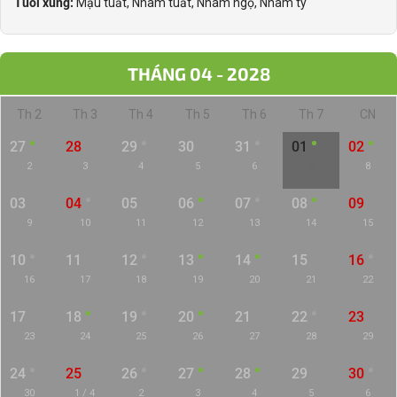
Tuổi xung:
Mậu tuất, Nhâm tuất, Nhâm ngọ, Nhâm tý
THÁNG 04 - 2028
Th 2
Th 3
Th 4
Th 5
Th 6
Th 7
CN
27
28
29
30
31
01
02
2
3
4
5
6
7
8
03
04
05
06
07
08
09
9
10
11
12
13
14
15
10
11
12
13
14
15
16
16
17
18
19
20
21
22
17
18
19
20
21
22
23
23
24
25
26
27
28
29
24
25
26
27
28
29
30
30
1 / 4
2
3
4
5
6