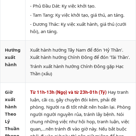
- Phủ Đầu Dát: Kỵ việc khởi tạo.
- Tam Tang: Kỵ việc khởi tạo, giá thú, an táng.
- Dương Thác: Kỵ việc xuất hành, giá thú (cưới
hỏi), an táng.
Hướng
Xuất hành hướng Tây Nam để đón 'Hỷ Thần'.
xuất
Xuất hành hướng Chính Đông để đón 'Tài Thần'.
hành
Tránh xuất hành hướng Chính Đông gặp Hạc
Thần (xấu)
Giờ
Hay tranh
Từ 11h-13h (Ngọ) và từ 23h-01h (Tý)
xuất
luận, cãi cọ, gây chuyện đói kém, phải đề
hành
phòng. Người ra đi tốt nhất nên hoãn lại. Phòng
Theo
người người nguyền rủa, tránh lây bệnh. Nói
Lý
chung những việc như hội họp, tranh luận, việc
Thuần
quan,…nên tránh đi vào giờ này. Nếu bắt buộc
Phong