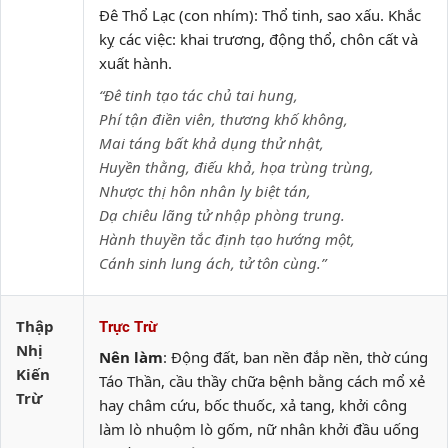
Đê Thổ Lạc (con nhím): Thổ tinh, sao xấu. Khắc
kỵ các việc: khai trương, động thổ, chôn cất và
xuất hành.
“Đê tinh tạo tác chủ tai hung,
Phí tận điền viên, thương khố không,
Mai táng bất khả dụng thử nhật,
Huyền thằng, điếu khả, họa trùng trùng,
Nhược thị hôn nhân ly biệt tán,
Dạ chiêu lãng tử nhập phòng trung.
Hành thuyền tắc định tạo hướng một,
Cánh sinh lung ách, tử tôn cùng.”
Thập
Trực Trừ
Nhị
Nên làm
: Động đất, ban nền đắp nền, thờ cúng
Kiến
Táo Thần, cầu thầy chữa bệnh bằng cách mổ xẻ
Trừ
hay châm cứu, bốc thuốc, xả tang, khởi công
làm lò nhuộm lò gốm, nữ nhân khởi đầu uống