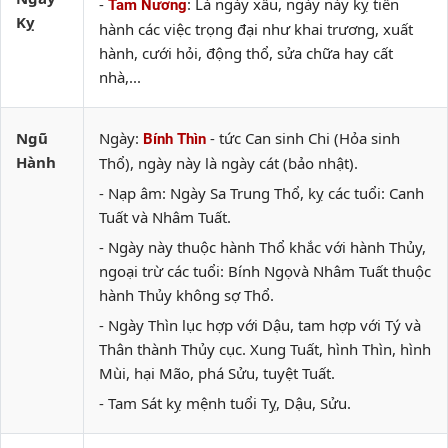
-
: Là ngày xấu, ngày này kỵ tiến
Tam Nương
Kỵ
hành các việc trọng đại như khai trương, xuất
hành, cưới hỏi, động thổ, sửa chữa hay cất
nhà,...
Ngũ
Ngày:
- tức Can sinh Chi (Hỏa sinh
Bính Thìn
Hành
Thổ), ngày này là ngày cát (bảo nhật).
- Nạp âm: Ngày Sa Trung Thổ, kỵ các tuổi: Canh
Tuất và Nhâm Tuất.
- Ngày này thuộc hành Thổ khắc với hành Thủy,
ngoại trừ các tuổi: Bính Ngọvà Nhâm Tuất thuộc
hành Thủy không sợ Thổ.
- Ngày Thìn lục hợp với Dậu, tam hợp với Tý và
Thân thành Thủy cục. Xung Tuất, hình Thìn, hình
Mùi, hại Mão, phá Sửu, tuyệt Tuất.
- Tam Sát kỵ mệnh tuổi Tỵ, Dậu, Sửu.