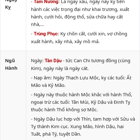
-
: Là ngày xấu, ngày này kỵ tiến
Tam Nương
Kỵ
hành các việc trọng đại như khai trương, xuất
hành, cưới hỏi, động thổ, sửa chữa hay cất
nhà,...
-
: Kỵ chôn cất, cưới xin, vợ chồng
Trùng Phục
xuất hành, xây nhà, xây mồ mả.
Ngũ
Ngày:
- tức Can Chi tương đồng (cùng
Tân Dậu
Hành
Kim), ngày này là ngày cát.
- Nạp âm: Ngày Thạch Lựu Mộc, kỵ các tuổi: Ất
Mão và Kỷ Mão.
- Ngày này thuộc hành Mộc khắc với hành Thổ,
ngoại trừ các tuổi: Tân Mùi, Kỷ Dậu và Đinh Tỵ
thuộc hành Thổ không sợ Mộc.
- Ngày Dậu lục hợp với Thìn, tam hợp với Sửu và
Tỵ thành Kim cục. Xung Mão, hình Dậu, hại
Tuất, phá Tý, tuyệt Dần.