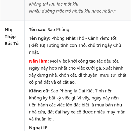
Không thì lưu lạc một khi
Nhiều đường trắc trở nhiều khi nhọc nhằn.”
Nhị
Tên sao
: Sao Phòng
Thập
Tên ngày
: Phòng Nhật Thố - Cảnh Yêm: Tốt
Bát Tú
(Kiết Tú) Tướng tinh con Thỏ, chủ trị ngày Chủ
nhật.
Nên làm
: Mọi việc khởi công tạo tác đều tốt.
Ngày này hợp nhất cho việc cưới gả, xuất hành,
xây dựng nhà, chôn cất, đi thuyền, mưu sự, chặt
cỏ phá đất và cả cắt áo.
Kiêng cữ
: Sao Phòng là Đại Kiết Tinh nên
không kỵ bất kỳ việc gì. Vì vậy, ngày này nên
tiến hành các việc lớn đặc biệt là mua bán như
nhà cửa, đất đai hay xe cộ được nhiều may mắn
và thuận lợi.
Ngoại lệ
: