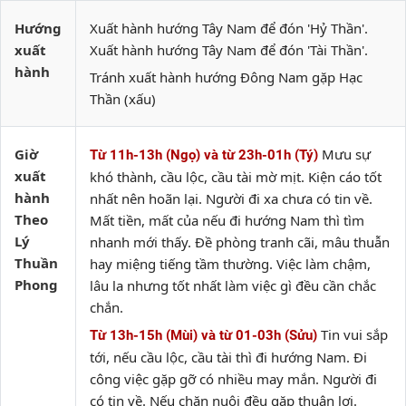
Hướng
Xuất hành hướng Tây Nam để đón 'Hỷ Thần'.
xuất
Xuất hành hướng Tây Nam để đón 'Tài Thần'.
hành
Tránh xuất hành hướng Đông Nam gặp Hạc
Thần (xấu)
Giờ
Mưu sự
Từ 11h-13h (Ngọ) và từ 23h-01h (Tý)
xuất
khó thành, cầu lộc, cầu tài mờ mịt. Kiện cáo tốt
hành
nhất nên hoãn lại. Người đi xa chưa có tin về.
Theo
Mất tiền, mất của nếu đi hướng Nam thì tìm
Lý
nhanh mới thấy. Đề phòng tranh cãi, mâu thuẫn
Thuần
hay miệng tiếng tầm thường. Việc làm chậm,
Phong
lâu la nhưng tốt nhất làm việc gì đều cần chắc
chắn.
Tin vui sắp
Từ 13h-15h (Mùi) và từ 01-03h (Sửu)
tới, nếu cầu lộc, cầu tài thì đi hướng Nam. Đi
công việc gặp gỡ có nhiều may mắn. Người đi
có tin về. Nếu chăn nuôi đều gặp thuận lợi.