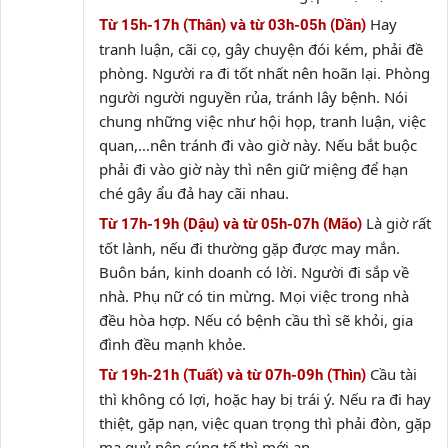
Hay
Từ 15h-17h (Thân) và từ 03h-05h (Dần)
tranh luận, cãi cọ, gây chuyện đói kém, phải đề
phòng. Người ra đi tốt nhất nên hoãn lại. Phòng
người người nguyền rủa, tránh lây bệnh. Nói
chung những việc như hội họp, tranh luận, việc
quan,…nên tránh đi vào giờ này. Nếu bắt buộc
phải đi vào giờ này thì nên giữ miệng để hạn
ché gây ẩu đả hay cãi nhau.
Là giờ rất
Từ 17h-19h (Dậu) và từ 05h-07h (Mão)
tốt lành, nếu đi thường gặp được may mắn.
Buôn bán, kinh doanh có lời. Người đi sắp về
nhà. Phụ nữ có tin mừng. Mọi việc trong nhà
đều hòa hợp. Nếu có bệnh cầu thì sẽ khỏi, gia
đình đều mạnh khỏe.
Cầu tài
Từ 19h-21h (Tuất) và từ 07h-09h (Thìn)
thì không có lợi, hoặc hay bị trái ý. Nếu ra đi hay
thiệt, gặp nạn, việc quan trọng thì phải đòn, gặp
ma quỷ nên cúng tế thì mới an.