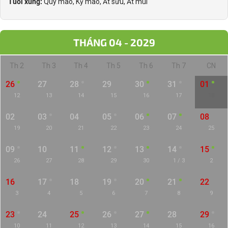
Tuổi xung:
Quý mão, Kỷ mão, Ất sửu, Ất mùi
THÁNG 04 - 2029
Th 2
Th 3
Th 4
Th 5
Th 6
Th 7
CN
26
27
28
29
30
31
01
12
13
14
15
16
17
18
02
03
04
05
06
07
08
19
20
21
22
23
24
25
09
10
11
12
13
14
15
26
27
28
29
30
1 / 3
2
16
17
18
19
20
21
22
3
4
5
6
7
8
9
23
24
25
26
27
28
29
10
11
12
13
14
15
16