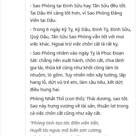
- Sao Phòng tại Đinh Sửu hay Tân Sửu đều tốt.
Tại Dậu thì càng tốt hơn, vì Sao Phòng Đăng
Viên tại Dậu.
- Trong 6 ngày Kỷ Tỵ, Kỷ Dậu, Đinh Tỵ, Đinh Sửu,
Quý Dậu, Tân Sửu Sao Phòng vẫn tốt với mọi
việc khác. Ngoại trừ việc chôn cất là rất kỵ.
- Sao Phòng nhằm vào ngày Tỵ là Phục Đoạn
Sát: chẳng nên xuất hành, chôn cất, chia lãnh
gia tài, thừa kế cũng như khởi công làm lò
nhuộm, lò gốm. Tuy nhiên nên xây tường, lấp
hang lỗ, dứt vú trẻ em, làm cầu tiêu, kết dứt
điều hung hại.
Phòng Nhật Thố (con thỏ): Thái dương, sao tốt.
Sao này hưng vượng về tài sản, thuận lợi trong
cả việc chôn cất cũng như xây cất.
“Phòng tinh tạo tác điền viên tiến,
Huyết tài ngưu mã biến sơn cương,