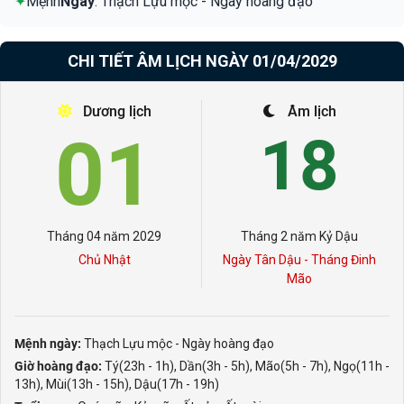
✦
Mệnh
Ngày
: Thạch Lựu mộc - Ngày hoàng đạo
CHI TIẾT ÂM LỊCH NGÀY 01/04/2029
Dương lịch
Âm lịch
01
18
Tháng 04 năm 2029
Tháng 2 năm Kỷ Dậu
Chủ Nhật
Ngày Tân Dậu - Tháng Đinh
Mão
Mệnh ngày:
Thạch Lựu mộc - Ngày hoàng đạo
Giờ hoàng đạo:
Tý(23h - 1h), Dần(3h - 5h), Mão(5h - 7h), Ngọ(11h -
13h), Mùi(13h - 15h), Dậu(17h - 19h)