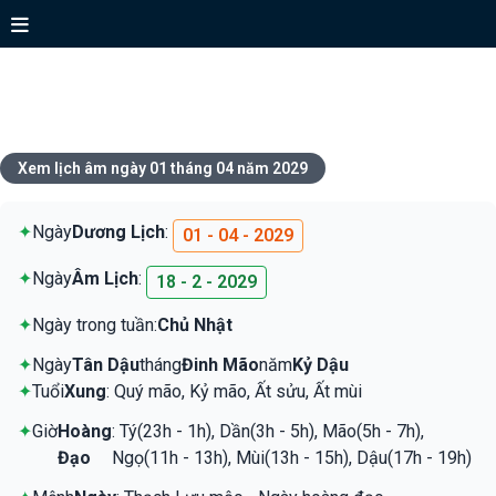
Xem lịch ngày 01 tháng 04 năm
2029
Xem lịch âm ngày 01 tháng 04 năm 2029
✦
Ngày
Dương Lịch
:
01 - 04 - 2029
✦
Ngày
Âm Lịch
:
18 - 2 - 2029
✦
Ngày trong tuần:
Chủ Nhật
✦
Ngày
Tân Dậu
tháng
Đinh Mão
năm
Kỷ Dậu
✦
Tuổi
Xung
: Quý mão, Kỷ mão, Ất sửu, Ất mùi
✦
Giờ
Hoàng
: Tý(23h - 1h), Dần(3h - 5h), Mão(5h - 7h),
Đạo
Ngọ(11h - 13h), Mùi(13h - 15h), Dậu(17h - 19h)