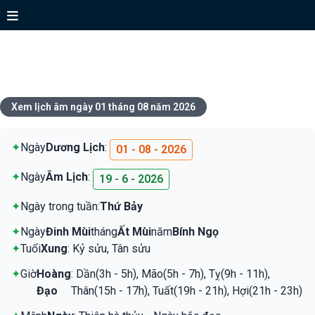
Xem lịch ngày 01 tháng 08 năm
2026
Xem lịch âm ngày 01 tháng 08 năm 2026
✦
Ngày
Dương Lịch
:
01 - 08 - 2026
✦
Ngày
Âm Lịch
:
19 - 6 - 2026
✦
Ngày trong tuần:
Thứ Bảy
✦
Ngày
Đinh Mùi
tháng
Ất Mùi
năm
Bính Ngọ
✦
Tuổi
Xung
: Kỷ sửu, Tân sửu
✦
Giờ
Hoàng
: Dần(3h - 5h), Mão(5h - 7h), Tỵ(9h - 11h),
Đạo
Thân(15h - 17h), Tuất(19h - 21h), Hợi(21h - 23h)