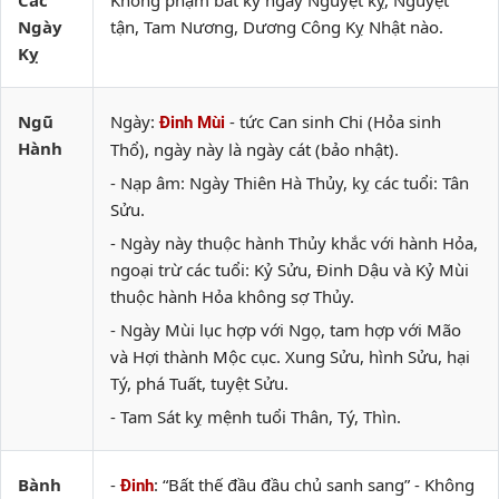
Các
Không phạm bất kỳ ngày Nguyệt kỵ, Nguyệt
Ngày
tận, Tam Nương, Dương Công Kỵ Nhật nào.
Kỵ
Ngũ
Ngày:
- tức Can sinh Chi (Hỏa sinh
Đinh Mùi
Hành
Thổ), ngày này là ngày cát (bảo nhật).
- Nạp âm: Ngày Thiên Hà Thủy, kỵ các tuổi: Tân
Sửu.
- Ngày này thuộc hành Thủy khắc với hành Hỏa,
ngoại trừ các tuổi: Kỷ Sửu, Đinh Dậu và Kỷ Mùi
thuộc hành Hỏa không sợ Thủy.
- Ngày Mùi lục hợp với Ngọ, tam hợp với Mão
và Hợi thành Mộc cục. Xung Sửu, hình Sửu, hại
Tý, phá Tuất, tuyệt Sửu.
- Tam Sát kỵ mệnh tuổi Thân, Tý, Thìn.
Bành
-
: “Bất thế đầu đầu chủ sanh sang” - Không
Đinh