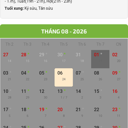
- 17h), Tuất(19h - 21h), Hợi(21h - 23h)
Tuổi xung:
Kỷ sửu, Tân sửu
THÁNG 08 - 2026
Th 2
Th 3
Th 4
Th 5
Th 6
Th 7
CN
27
28
29
30
31
01
02
14
15
16
17
18
19
20
03
04
05
06
07
08
09
21
22
23
24
25
26
27
10
11
12
13
14
15
16
28
29
30
1 / 7
2
3
4
17
18
19
20
21
22
23
5
6
7
8
9
10
11
24
25
26
27
28
29
30