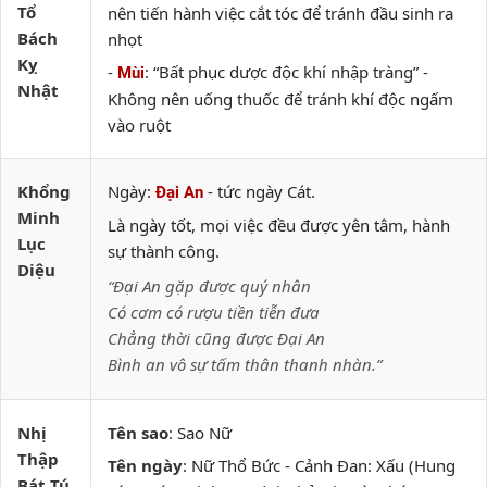
Tổ
nên tiến hành việc cắt tóc để tránh đầu sinh ra
Bách
nhọt
Kỵ
-
: “Bất phục dược độc khí nhập tràng” -
Mùi
Nhật
Không nên uống thuốc để tránh khí độc ngấm
vào ruột
Khổng
Ngày:
- tức ngày Cát.
Đại An
Minh
Là ngày tốt, mọi việc đều được yên tâm, hành
Lục
sự thành công.
Diệu
“Đại An gặp được quý nhân
Có cơm có rượu tiền tiễn đưa
Chẳng thời cũng được Đại An
Bình an vô sự tấm thân thanh nhàn.”
Nhị
Tên sao
: Sao Nữ
Thập
Tên ngày
: Nữ Thổ Bức - Cảnh Đan: Xấu (Hung
Bát Tú