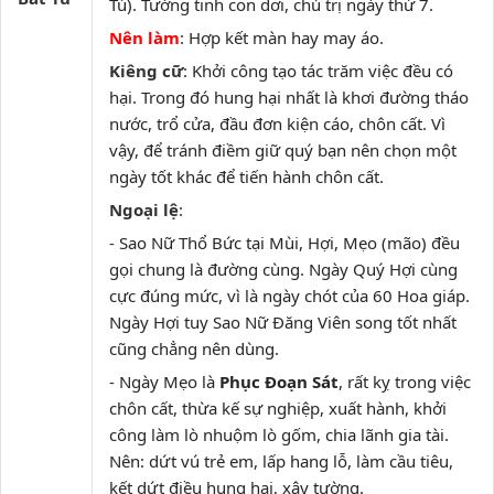
Tú). Tướng tinh con dơi, chủ trị ngày thứ 7.
Nên làm
: Hợp kết màn hay may áo.
Kiêng cữ
: Khởi công tạo tác trăm việc đều có
hại. Trong đó hung hại nhất là khơi đường tháo
nước, trổ cửa, đầu đơn kiện cáo, chôn cất. Vì
vậy, để tránh điềm giữ quý bạn nên chọn một
ngày tốt khác để tiến hành chôn cất.
Ngoại lệ
:
- Sao Nữ Thổ Bức tại Mùi, Hợi, Mẹo (mão) đều
gọi chung là đường cùng. Ngày Quý Hợi cùng
cực đúng mức, vì là ngày chót của 60 Hoa giáp.
Ngày Hợi tuy Sao Nữ Đăng Viên song tốt nhất
cũng chẳng nên dùng.
- Ngày Mẹo là
Phục Đoạn Sát
, rất kỵ trong việc
chôn cất, thừa kế sự nghiệp, xuất hành, khởi
công làm lò nhuộm lò gốm, chia lãnh gia tài.
Nên: dứt vú trẻ em, lấp hang lỗ, làm cầu tiêu,
kết dứt điều hung hại, xây tường.