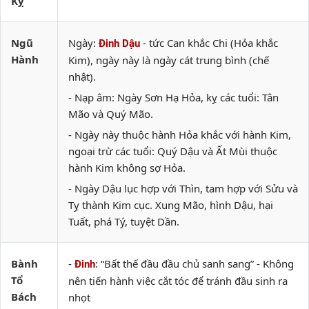
Kỵ
Ngũ
Ngày:
- tức Can khắc Chi (Hỏa khắc
Đinh Dậu
Hành
Kim), ngày này là ngày cát trung bình (chế
nhật).
- Nạp âm: Ngày Sơn Hạ Hỏa, kỵ các tuổi: Tân
Mão và Quý Mão.
- Ngày này thuộc hành Hỏa khắc với hành Kim,
ngoại trừ các tuổi: Quý Dậu và Ất Mùi thuộc
hành Kim không sợ Hỏa.
- Ngày Dậu lục hợp với Thìn, tam hợp với Sửu và
Tỵ thành Kim cục. Xung Mão, hình Dậu, hại
Tuất, phá Tý, tuyệt Dần.
Bành
-
: “Bất thế đầu đầu chủ sanh sang” - Không
Đinh
Tổ
nên tiến hành việc cắt tóc để tránh đầu sinh ra
Bách
nhọt