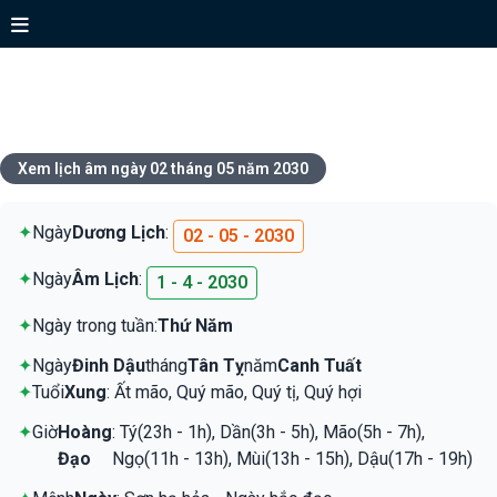
Xem lịch ngày 02 tháng 05 năm
2030
Xem lịch âm ngày 02 tháng 05 năm 2030
✦
Ngày
Dương Lịch
:
02 - 05 - 2030
✦
Ngày
Âm Lịch
:
1 - 4 - 2030
✦
Ngày trong tuần:
Thứ Năm
✦
Ngày
Đinh Dậu
tháng
Tân Tỵ
năm
Canh Tuất
✦
Tuổi
Xung
: Ất mão, Quý mão, Quý tị, Quý hợi
✦
Giờ
Hoàng
: Tý(23h - 1h), Dần(3h - 5h), Mão(5h - 7h),
Đạo
Ngọ(11h - 13h), Mùi(13h - 15h), Dậu(17h - 19h)