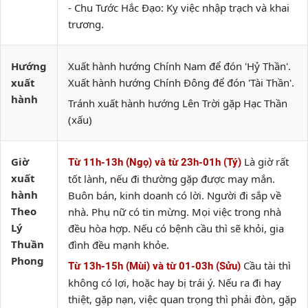
- Chu Tước Hắc Đạo: Kỵ việc nhập trạch và khai
trương.
Hướng
Xuất hành hướng Chính Nam để đón 'Hỷ Thần'.
xuất
Xuất hành hướng Chính Đông để đón 'Tài Thần'.
hành
Tránh xuất hành hướng Lên Trời gặp Hạc Thần
(xấu)
Giờ
Là giờ rất
Từ 11h-13h (Ngọ) và từ 23h-01h (Tý)
xuất
tốt lành, nếu đi thường gặp được may mắn.
hành
Buôn bán, kinh doanh có lời. Người đi sắp về
Theo
nhà. Phụ nữ có tin mừng. Mọi việc trong nhà
Lý
đều hòa hợp. Nếu có bệnh cầu thì sẽ khỏi, gia
Thuần
đình đều mạnh khỏe.
Phong
Cầu tài thì
Từ 13h-15h (Mùi) và từ 01-03h (Sửu)
không có lợi, hoặc hay bị trái ý. Nếu ra đi hay
thiệt, gặp nạn, việc quan trọng thì phải đòn, gặp