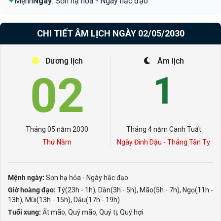
✦
Mệnh
Ngày
: Sơn hạ hỏa - Ngày hắc đạo
CHI TIẾT ÂM LỊCH NGÀY 02/05/2030
Dương lịch
Âm lịch
02
1
Tháng 05 năm 2030
Tháng 4 năm Canh Tuất
Thứ Năm
Ngày Đinh Dậu - Tháng Tân Tỵ
Mệnh ngày:
Sơn hạ hỏa - Ngày hắc đạo
Giờ hoàng đạo:
Tý(23h - 1h), Dần(3h - 5h), Mão(5h - 7h), Ngọ(11h -
13h), Mùi(13h - 15h), Dậu(17h - 19h)
Tuổi xung:
Ất mão, Quý mão, Quý tị, Quý hợi