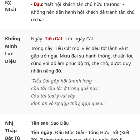
Kỵ
-
: “Bất hội khách tân chủ hữu thương” -
Dậu
Nhật
Không nên tiến hành hội khách để tránh tân chủ
có hại
Khổng
Ngày:
- tức ngày Cát.
Tiểu Cát
Minh
Trong này Tiểu Cát mọi việc đều tốt lành và ít
Lục
gặp trở ngại. Mưu đại sự hanh thông, thuận lợi,
Diệu
cùng với đó âm phúc độ trì, che chở, được quý
nhân nâng đỡ.
“Tiểu Cát gặp hội thanh long
Cầu tài cầu lộc ở trong quẻ này
Cầu tài toại ý vui vầy
Bình an vô sự gặp thầy, gặp quen.”
Nhị
Tên sao
: Sao Đẩu
Thập
Tên ngày
: Đẩu Mộc Giải - Tống Hữu: Tốt (Kiết
Bát Tú
Tú). Tướng tinh con cua, chủ trị ngày thứ 5.