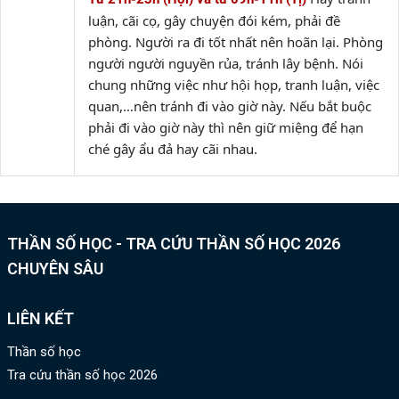
luận, cãi cọ, gây chuyện đói kém, phải đề
phòng. Người ra đi tốt nhất nên hoãn lại. Phòng
người người nguyền rủa, tránh lây bệnh. Nói
chung những việc như hội họp, tranh luận, việc
quan,…nên tránh đi vào giờ này. Nếu bắt buộc
phải đi vào giờ này thì nên giữ miệng để hạn
ché gây ẩu đả hay cãi nhau.
THẦN SỐ HỌC - TRA CỨU THẦN SỐ HỌC 2026
CHUYÊN SÂU
LIÊN KẾT
Thần số học
Tra cứu thần số học 2026