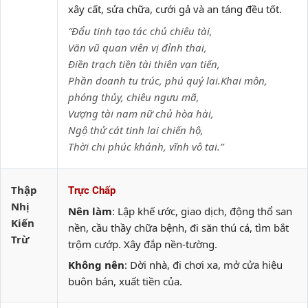
xây cất, sửa chữa, cưới gả và an táng đều tốt.
“Đẩu tinh tạo tác chủ chiêu tài,
Văn vũ quan viên vị đỉnh thai,
Điền trạch tiền tài thiên vạn tiến,
Phần doanh tu trúc, phú quý lai.Khai môn,
phóng thủy, chiêu ngưu mã,
Vượng tài nam nữ chủ hòa hài,
Ngộ thử cát tinh lai chiến hộ,
Thời chi phúc khánh, vĩnh vô tai.”
Thập
Trực Chấp
Nhị
Nên làm
: Lập khế ước, giao dịch, động thổ san
Kiến
nền, cầu thầy chữa bệnh, đi săn thú cá, tìm bắt
Trừ
trộm cướp. Xây đắp nền-tường.
Không nên
: Dời nhà, đi chơi xa, mở cửa hiệu
buôn bán, xuất tiền của.