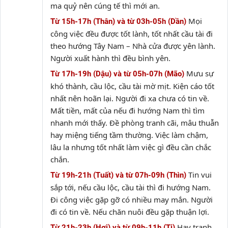
ma quỷ nên cúng tế thì mới an.
Mọi
Từ 15h-17h (Thân) và từ 03h-05h (Dần)
công việc đều được tốt lành, tốt nhất cầu tài đi
theo hướng Tây Nam – Nhà cửa được yên lành.
Người xuất hành thì đều bình yên.
Mưu sự
Từ 17h-19h (Dậu) và từ 05h-07h (Mão)
khó thành, cầu lộc, cầu tài mờ mịt. Kiện cáo tốt
nhất nên hoãn lại. Người đi xa chưa có tin về.
Mất tiền, mất của nếu đi hướng Nam thì tìm
nhanh mới thấy. Đề phòng tranh cãi, mâu thuẫn
hay miệng tiếng tầm thường. Việc làm chậm,
lâu la nhưng tốt nhất làm việc gì đều cần chắc
chắn.
Tin vui
Từ 19h-21h (Tuất) và từ 07h-09h (Thìn)
sắp tới, nếu cầu lộc, cầu tài thì đi hướng Nam.
Đi công việc gặp gỡ có nhiều may mắn. Người
đi có tin về. Nếu chăn nuôi đều gặp thuận lợi.
Hay tranh
Từ 21h-23h (Hợi) và từ 09h-11h (Tị)