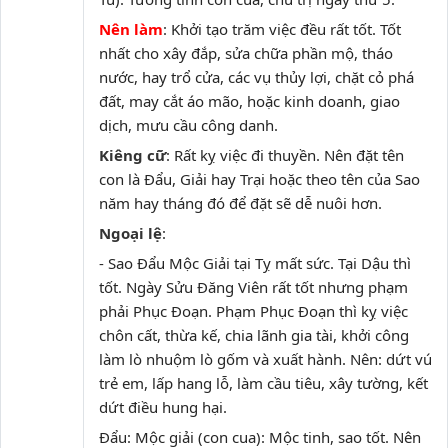
Nên làm
: Khởi tạo trăm việc đều rất tốt. Tốt
nhất cho xây đắp, sửa chữa phần mộ, tháo
nước, hay trổ cửa, các vụ thủy lợi, chặt cỏ phá
đất, may cắt áo mão, hoặc kinh doanh, giao
dịch, mưu cầu công danh.
Kiêng cữ
: Rất kỵ việc đi thuyền. Nên đặt tên
con là Đẩu, Giải hay Trại hoặc theo tên của Sao
năm hay tháng đó để đặt sẽ dễ nuôi hơn.
Ngoại lệ
:
- Sao Đẩu Mộc Giải tại Tỵ mất sức. Tại Dậu thì
tốt. Ngày Sửu Đăng Viên rất tốt nhưng phạm
phải Phục Đoạn. Phạm Phục Đoạn thì kỵ việc
chôn cất, thừa kế, chia lãnh gia tài, khởi công
làm lò nhuộm lò gốm và xuất hành. Nên: dứt vú
trẻ em, lấp hang lỗ, làm cầu tiêu, xây tường, kết
dứt điều hung hại.
Đẩu: Mộc giải (con cua): Mộc tinh, sao tốt. Nên