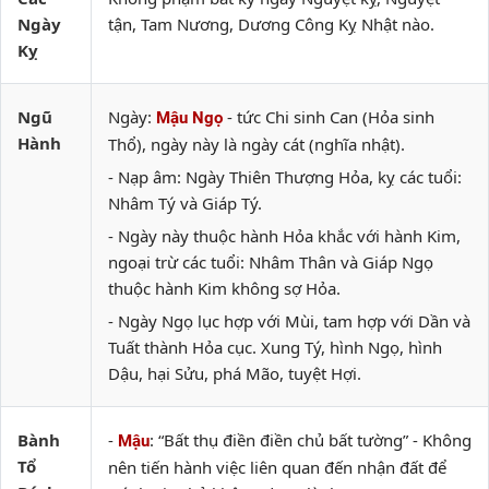
Ngày
tận, Tam Nương, Dương Công Kỵ Nhật nào.
Kỵ
Ngũ
Ngày:
- tức Chi sinh Can (Hỏa sinh
Mậu Ngọ
Hành
Thổ), ngày này là ngày cát (nghĩa nhật).
- Nạp âm: Ngày Thiên Thượng Hỏa, kỵ các tuổi:
Nhâm Tý và Giáp Tý.
- Ngày này thuộc hành Hỏa khắc với hành Kim,
ngoại trừ các tuổi: Nhâm Thân và Giáp Ngọ
thuộc hành Kim không sợ Hỏa.
- Ngày Ngọ lục hợp với Mùi, tam hợp với Dần và
Tuất thành Hỏa cục. Xung Tý, hình Ngọ, hình
Dậu, hại Sửu, phá Mão, tuyệt Hợi.
Bành
-
: “Bất thụ điền điền chủ bất tường” - Không
Mậu
Tổ
nên tiến hành việc liên quan đến nhận đất để