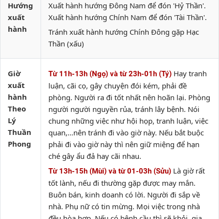
Hướng
Xuất hành hướng Đông Nam để đón 'Hỷ Thần'.
xuất
Xuất hành hướng Chính Nam để đón 'Tài Thần'.
hành
Tránh xuất hành hướng Chính Đông gặp Hạc
Thần (xấu)
Giờ
Hay tranh
Từ 11h-13h (Ngọ) và từ 23h-01h (Tý)
xuất
luận, cãi cọ, gây chuyện đói kém, phải đề
hành
phòng. Người ra đi tốt nhất nên hoãn lại. Phòng
Theo
người người nguyền rủa, tránh lây bệnh. Nói
Lý
chung những việc như hội họp, tranh luận, việc
Thuần
quan,…nên tránh đi vào giờ này. Nếu bắt buộc
Phong
phải đi vào giờ này thì nên giữ miệng để hạn
ché gây ẩu đả hay cãi nhau.
Là giờ rất
Từ 13h-15h (Mùi) và từ 01-03h (Sửu)
tốt lành, nếu đi thường gặp được may mắn.
Buôn bán, kinh doanh có lời. Người đi sắp về
nhà. Phụ nữ có tin mừng. Mọi việc trong nhà
đều hòa hợp. Nếu có bệnh cầu thì sẽ khỏi, gia