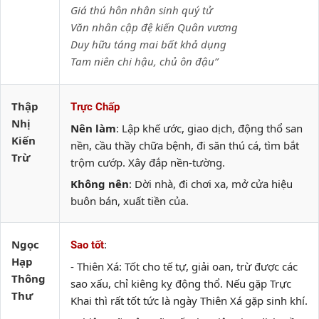
Giá thú hôn nhân sinh quý tử
Văn nhân cập đệ kiến Quân vương
Duy hữu táng mai bất khả dụng
Tam niên chi hậu, chủ ôn đậu”
Thập
Trực Chấp
Nhị
Nên làm
: Lập khế ước, giao dịch, động thổ san
Kiến
nền, cầu thầy chữa bệnh, đi săn thú cá, tìm bắt
Trừ
trộm cướp. Xây đắp nền-tường.
Không nên
: Dời nhà, đi chơi xa, mở cửa hiệu
buôn bán, xuất tiền của.
Ngọc
:
Sao tốt
Hạp
- Thiên Xá: Tốt cho tế tự, giải oan, trừ được các
Thông
sao xấu, chỉ kiêng kỵ động thổ. Nếu gặp Trực
Thư
Khai thì rất tốt tức là ngày Thiên Xá gặp sinh khí.