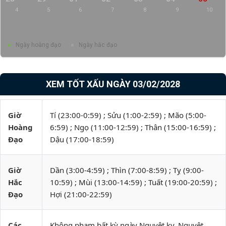
4
5
6
7
8
9
10
Ngày hoàng đạo
Ngày hắc đạo
XEM TỐT XẤU NGÀY 03/02/2028
Giờ
Tí (23:00-0:59) ; Sửu (1:00-2:59) ; Mão (5:00-
Hoàng
6:59) ; Ngọ (11:00-12:59) ; Thân (15:00-16:59) ;
Đạo
Dậu (17:00-18:59)
Giờ
Dần (3:00-4:59) ; Thìn (7:00-8:59) ; Tỵ (9:00-
Hắc
10:59) ; Mùi (13:00-14:59) ; Tuất (19:00-20:59) ;
Đạo
Hợi (21:00-22:59)
Các
Không phạm bất kỳ ngày Nguyệt kỵ, Nguyệt