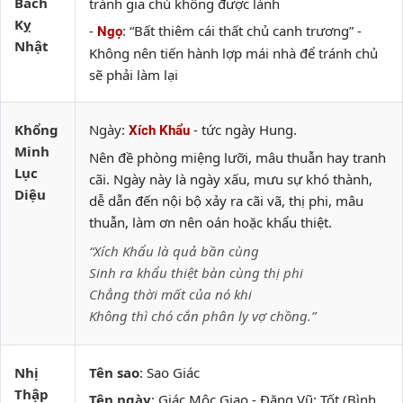
Bách
tránh gia chủ không được lành
Kỵ
-
: “Bất thiêm cái thất chủ canh trương” -
Ngọ
Nhật
Không nên tiến hành lợp mái nhà để tránh chủ
sẽ phải làm lại
Khổng
Ngày:
- tức ngày Hung.
Xích Khẩu
Minh
Nên đề phòng miệng lưỡi, mâu thuẫn hay tranh
Lục
cãi. Ngày này là ngày xấu, mưu sự khó thành,
Diệu
dễ dẫn đến nội bộ xảy ra cãi vã, thị phi, mâu
thuẫn, làm ơn nên oán hoặc khẩu thiệt.
“Xích Khẩu là quả bần cùng
Sinh ra khẩu thiệt bàn cùng thị phi
Chẳng thời mất của nó khi
Không thì chó cắn phân ly vợ chồng.”
Nhị
Tên sao
: Sao Giác
Thập
Tên ngày
: Giác Mộc Giao - Đặng Vũ: Tốt (Bình