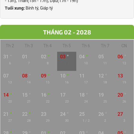
- 13h), Thân(15h - 17h), Dậu(17h - 19h)
Tuổi xung:
Bính tý, Giáp tý
THÁNG 02 - 2028
Th 2
Th 3
Th 4
Th 5
Th 6
Th 7
CN
31
01
02
03
04
05
06
6
7
8
9
10
11
12
07
08
09
10
11
12
13
13
14
15
16
17
18
19
14
15
16
17
18
19
20
20
21
22
23
24
25
26
21
22
23
24
25
26
27
27
28
29
30
1 / 2
2
3
28
29
01
02
03
04
05