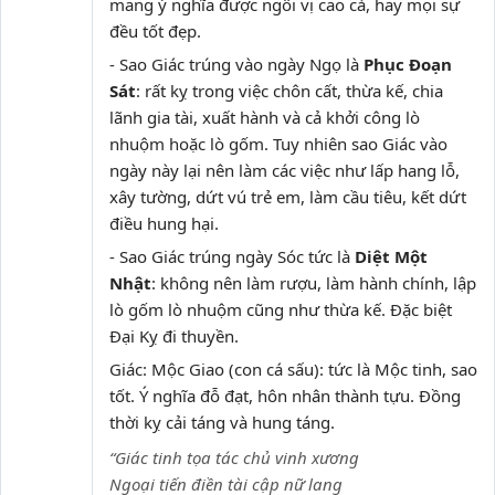
mang ý nghĩa được ngôi vị cao cả, hay mọi sự
đều tốt đẹp.
- Sao Giác trúng vào ngày Ngọ là
Phục Đoạn
Sát
: rất kỵ trong việc chôn cất, thừa kế, chia
lãnh gia tài, xuất hành và cả khởi công lò
nhuộm hoặc lò gốm. Tuy nhiên sao Giác vào
ngày này lại nên làm các việc như lấp hang lỗ,
xây tường, dứt vú trẻ em, làm cầu tiêu, kết dứt
điều hung hại.
- Sao Giác trúng ngày Sóc tức là
Diệt Một
Nhật
: không nên làm rượu, làm hành chính, lập
lò gốm lò nhuộm cũng như thừa kế. Đặc biệt
Đại Kỵ đi thuyền.
Giác: Mộc Giao (con cá sấu): tức là Mộc tinh, sao
tốt. Ý nghĩa đỗ đạt, hôn nhân thành tựu. Đồng
thời kỵ cải táng và hung táng.
“Giác tinh tọa tác chủ vinh xương
Ngoại tiến điền tài cập nữ lang