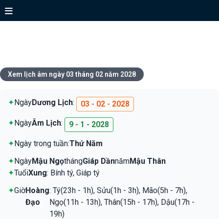
Xem lịch ngày 03 tháng 02 năm
2028
Xem lịch âm ngày 03 tháng 02 năm 2028
✦
Ngày
Dương Lịch
:
03 - 02 - 2028
✦
Ngày
Âm Lịch
:
9 - 1 - 2028
✦
Ngày trong tuần:
Thứ Năm
✦
Ngày
Mậu Ngọ
tháng
Giáp Dần
năm
Mậu Thân
✦
Tuổi
Xung
: Bính tý, Giáp tý
✦
Giờ
Hoàng
: Tý(23h - 1h), Sửu(1h - 3h), Mão(5h - 7h),
Đạo
Ngọ(11h - 13h), Thân(15h - 17h), Dậu(17h -
19h)