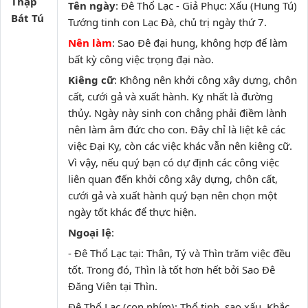
Thập
Tên ngày
: Đê Thổ Lạc - Giả Phục: Xấu (Hung Tú)
Bát Tú
Tướng tinh con Lạc Đà, chủ trị ngày thứ 7.
Nên làm
: Sao Đê đại hung, không hợp để làm
bất kỳ công việc trọng đại nào.
Kiêng cữ
: Không nên khởi công xây dựng, chôn
cất, cưới gả và xuất hành. Kỵ nhất là đường
thủy. Ngày này sinh con chẳng phải điềm lành
nên làm âm đức cho con. Đây chỉ là liệt kê các
việc Đại Kỵ, còn các việc khác vẫn nên kiêng cữ.
Vì vậy, nếu quý bạn có dự định các công việc
liên quan đến khởi công xây dựng, chôn cất,
cưới gả và xuất hành quý bạn nên chọn một
ngày tốt khác để thực hiện.
Ngoại lệ
:
- Đê Thổ Lạc tại: Thân, Tý và Thìn trăm việc đều
tốt. Trong đó, Thìn là tốt hơn hết bởi Sao Đê
Đăng Viên tại Thìn.
Đê Thổ Lạc (con nhím): Thổ tinh, sao xấu. Khắc