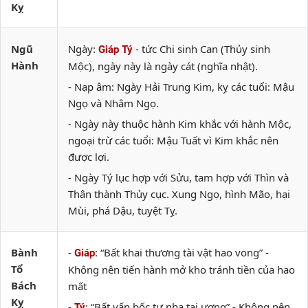
Kỵ
Ngũ
Ngày:
- tức Chi sinh Can (Thủy sinh
Giáp Tý
Hành
Mộc), ngày này là ngày cát (nghĩa nhật).
- Nạp âm: Ngày Hải Trung Kim, kỵ các tuổi: Mậu
Ngọ và Nhâm Ngọ.
- Ngày này thuộc hành Kim khắc với hành Mộc,
ngoại trừ các tuổi: Mậu Tuất vì Kim khắc nên
được lợi.
- Ngày Tý lục hợp với Sửu, tam hợp với Thìn và
Thân thành Thủy cục. Xung Ngọ, hình Mão, hại
Mùi, phá Dậu, tuyệt Tỵ.
Bành
-
: “Bất khai thương tài vật hao vong” -
Giáp
Tổ
Không nên tiến hành mở kho tránh tiền của hao
Bách
mất
Kỵ
-
: “Bất vấn bốc tự nhạ tai ương” - Không nên
Tý