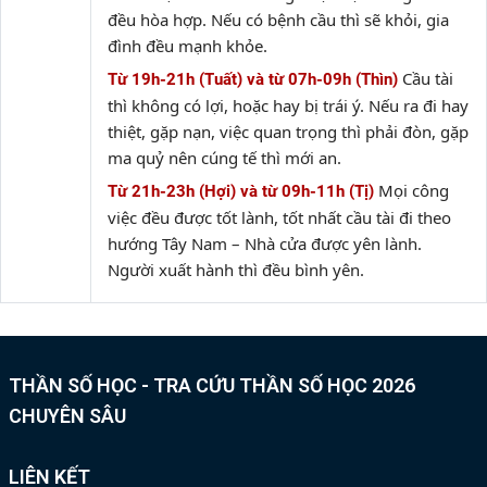
đều hòa hợp. Nếu có bệnh cầu thì sẽ khỏi, gia
đình đều mạnh khỏe.
Cầu tài
Từ 19h-21h (Tuất) và từ 07h-09h (Thìn)
thì không có lợi, hoặc hay bị trái ý. Nếu ra đi hay
thiệt, gặp nạn, việc quan trọng thì phải đòn, gặp
ma quỷ nên cúng tế thì mới an.
Mọi công
Từ 21h-23h (Hợi) và từ 09h-11h (Tị)
việc đều được tốt lành, tốt nhất cầu tài đi theo
hướng Tây Nam – Nhà cửa được yên lành.
Người xuất hành thì đều bình yên.
THẦN SỐ HỌC - TRA CỨU THẦN SỐ HỌC 2026
CHUYÊN SÂU
LIÊN KẾT