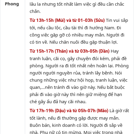
Phong
lâu la nhưng tốt nhất làm việc gì đều cần chắc
chắn.
Tin vui sắp
Từ 13h-15h (Mùi) và từ 01-03h (Sửu)
tới, nếu cầu lộc, cầu tài thì đi hướng Nam. Đi
công việc gặp gỡ có nhiều may mắn. Người đi
có tin về. Nếu chăn nuôi đều gặp thuận lợi.
Hay
Từ 15h-17h (Thân) và từ 03h-05h (Dần)
tranh luận, cãi cọ, gây chuyện đói kém, phải đề
phòng. Người ra đi tốt nhất nên hoãn lại. Phòng
người người nguyền rủa, tránh lây bệnh. Nói
chung những việc như hội họp, tranh luận, việc
quan,…nên tránh đi vào giờ này. Nếu bắt buộc
phải đi vào giờ này thì nên giữ miệng để hạn
ché gây ẩu đả hay cãi nhau.
Là giờ rất
Từ 17h-19h (Dậu) và từ 05h-07h (Mão)
tốt lành, nếu đi thường gặp được may mắn.
Buôn bán, kinh doanh có lời. Người đi sắp về
nhà. Phụ nữ có tin mừng. Mọi việc trong nhà