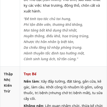
kỵ các việc: khai trương, động thổ, chôn cất và
xuất hành.
“Đê tinh tạo tác chủ tai hung,
Phí tận điền viên, thương khố không,
Mai táng bất khả dụng thử nhật,
Huyền thằng, điếu khả, họa trùng trùng,
Nhược thị hôn nhân ly biệt tán,
Dạ chiêu lãng tử nhập phòng trung.
Hành thuyền tắc định tạo hướng một,
Cánh sinh lung ách, tử tôn cùng.”
Thập
Trực Bế
Nhị
Nên làm
: Xây đắp tường, đặt táng, gắn cửa, kê
Kiến
gác, làm cầu. Khởi công lò nhuộm lò gốm, uống
Trừ
thuốc, trị bệnh (nhưng chớ trị bệnh mắt), tu sửa
cây cối.
Không nên
: Lên quan nhậm chức, thừa kế chức