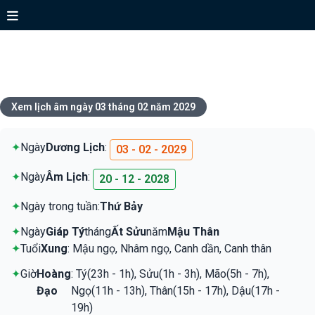
Xem lịch ngày 03 tháng 02 năm
2029
Xem lịch âm ngày 03 tháng 02 năm 2029
✦
Ngày
Dương Lịch
:
03 - 02 - 2029
✦
Ngày
Âm Lịch
:
20 - 12 - 2028
✦
Ngày trong tuần:
Thứ Bảy
✦
Ngày
Giáp Tý
tháng
Ất Sửu
năm
Mậu Thân
✦
Tuổi
Xung
: Mậu ngọ, Nhâm ngọ, Canh dần, Canh thân
✦
Giờ
Hoàng
: Tý(23h - 1h), Sửu(1h - 3h), Mão(5h - 7h),
Đạo
Ngọ(11h - 13h), Thân(15h - 17h), Dậu(17h -
19h)