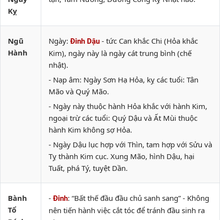
Kỵ
Ngũ
Ngày:
- tức Can khắc Chi (Hỏa khắc
Đinh Dậu
Hành
Kim), ngày này là ngày cát trung bình (chế
nhật).
- Nạp âm: Ngày Sơn Hạ Hỏa, kỵ các tuổi: Tân
Mão và Quý Mão.
- Ngày này thuộc hành Hỏa khắc với hành Kim,
ngoại trừ các tuổi: Quý Dậu và Ất Mùi thuộc
hành Kim không sợ Hỏa.
- Ngày Dậu lục hợp với Thìn, tam hợp với Sửu và
Tỵ thành Kim cục. Xung Mão, hình Dậu, hại
Tuất, phá Tý, tuyệt Dần.
Bành
-
: “Bất thế đầu đầu chủ sanh sang” - Không
Đinh
Tổ
nên tiến hành việc cắt tóc để tránh đầu sinh ra