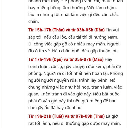
nhanh mới thấy. Đề phòng tranh cãi, mâu thuẫn
hay miệng tiếng tầm thường. Việc làm chậm,
lâu la nhưng tốt nhất làm việc gì đều cần chắc
chắn.
Tin vui
Từ 15h-17h (Thân) và từ 03h-05h (Dần)
sắp tới, nếu cầu lộc, cầu tài thì đi hướng Nam.
Đi công việc gặp gỡ có nhiều may mắn. Người
đi có tin về. Nếu chăn nuôi đều gặp thuận lợi.
Hay
Từ 17h-19h (Dậu) và từ 05h-07h (Mão)
tranh luận, cãi cọ, gây chuyện đói kém, phải đề
phòng. Người ra đi tốt nhất nên hoãn lại. Phòng
người người nguyền rủa, tránh lây bệnh. Nói
chung những việc như hội họp, tranh luận, việc
quan,…nên tránh đi vào giờ này. Nếu bắt buộc
phải đi vào giờ này thì nên giữ miệng để hạn
ché gây ẩu đả hay cãi nhau.
Là giờ
Từ 19h-21h (Tuất) và từ 07h-09h (Thìn)
rất tốt lành, nếu đi thường gặp được may mắn.