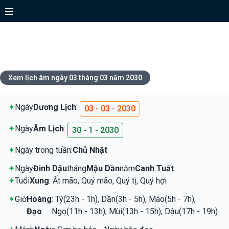
Xem lịch ngày 03 tháng 03 năm
2030
Xem lịch âm ngày 03 tháng 03 năm 2030
✦
Ngày
Dương Lịch
:
03 - 03 - 2030
✦
Ngày
Âm Lịch
:
30 - 1 - 2030
✦
Ngày trong tuần:
Chủ Nhật
✦
Ngày
Đinh Dậu
tháng
Mậu Dần
năm
Canh Tuất
✦
Tuổi
Xung
: Ất mão, Quý mão, Quý tị, Quý hợi
✦
Giờ
Hoàng
: Tý(23h - 1h), Dần(3h - 5h), Mão(5h - 7h),
Đạo
Ngọ(11h - 13h), Mùi(13h - 15h), Dậu(17h - 19h)