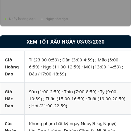
Ngày hoàng đạo
Ngày hắc đạo
XEM TỐT XẤU NGÀY 03/03/2030
Giờ
Tí (23:00-0:59) ; Dần (3:00-4:59) ; Mão (5:00-
Hoàng
6:59) ; Ngọ (11:00-12:59) ; Mùi (13:00-14:59) ;
Đạo
Dậu (17:00-18:59)
Giờ
Sửu (1:00-2:59) ; Thìn (7:00-8:59) ; Tỵ (9:00-
Hắc
10:59) ; Thân (15:00-16:59) ; Tuất (19:00-20:59)
Đạo
; Hợi (21:00-22:59)
Các
Không phạm bất kỳ ngày Nguyệt kỵ, Nguyệt
Ngày
tận, Tam Nương, Dương Công Kỵ Nhật nào.