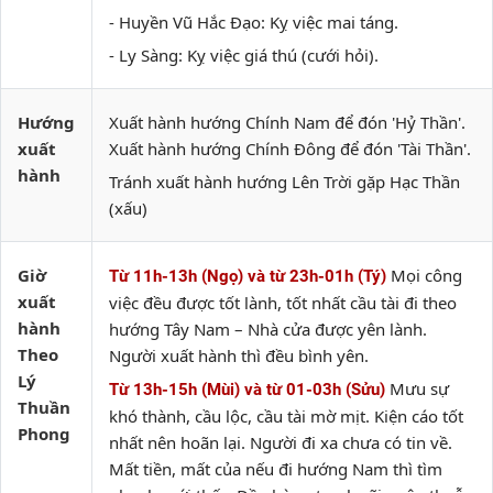
- Huyền Vũ Hắc Đạo: Kỵ việc mai táng.
- Ly Sàng: Kỵ việc giá thú (cưới hỏi).
Hướng
Xuất hành hướng Chính Nam để đón 'Hỷ Thần'.
xuất
Xuất hành hướng Chính Đông để đón 'Tài Thần'.
hành
Tránh xuất hành hướng Lên Trời gặp Hạc Thần
(xấu)
Giờ
Mọi công
Từ 11h-13h (Ngọ) và từ 23h-01h (Tý)
xuất
việc đều được tốt lành, tốt nhất cầu tài đi theo
hành
hướng Tây Nam – Nhà cửa được yên lành.
Theo
Người xuất hành thì đều bình yên.
Lý
Mưu sự
Từ 13h-15h (Mùi) và từ 01-03h (Sửu)
Thuần
khó thành, cầu lộc, cầu tài mờ mịt. Kiện cáo tốt
Phong
nhất nên hoãn lại. Người đi xa chưa có tin về.
Mất tiền, mất của nếu đi hướng Nam thì tìm