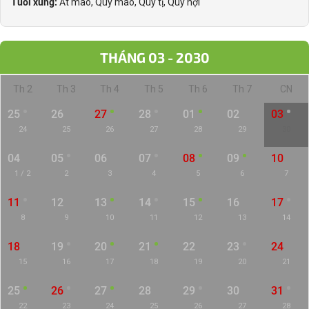
Tuổi xung:
Ất mão, Quý mão, Quý tị, Quý hợi
THÁNG 03 - 2030
Th 2
Th 3
Th 4
Th 5
Th 6
Th 7
CN
25
26
27
28
01
02
03
24
25
26
27
28
29
30
04
05
06
07
08
09
10
1 / 2
2
3
4
5
6
7
11
12
13
14
15
16
17
8
9
10
11
12
13
14
18
19
20
21
22
23
24
15
16
17
18
19
20
21
25
26
27
28
29
30
31
22
23
24
25
26
27
28