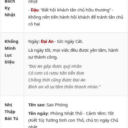
Bách
nhọt
Kỵ
-
: “Bất hội khách tân chủ hữu thương” -
Dậu
Nhật
Không nên tiến hành hội khách để tránh tân chủ
có hại
Khổng
Ngày:
- tức ngày Cát.
Đại An
Minh
Là ngày tốt, mọi việc đều được yên tâm, hành
Lục
sự thành công.
Diệu
“Đại An gặp được quý nhân
Có cơm có rượu tiền tiễn đưa
Chẳng thời cũng được Đại An
Bình an vô sự tấm thân thanh nhàn.”
Nhị
Tên sao
: Sao Phòng
Thập
Tên ngày
: Phòng Nhật Thố - Cảnh Yêm: Tốt
Bát Tú
(Kiết Tú) Tướng tinh con Thỏ, chủ trị ngày Chủ
nhật.