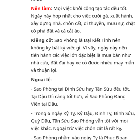
Nên làm
: Mọi việc khởi công tạo tác đều tốt.
Ngày này hợp nhất cho việc cưới gả, xuất hành,
xây dựng nhà, chôn cất, đi thuyền, mưu sự, chặt
cỏ phá đất và cả cắt áo.
Kiêng cữ
: Sao Phòng là Đại Kiết Tinh nên
không kỵ bất kỳ việc gì. Vì vậy, ngày này nên
tiến hành các việc lớn đặc biệt là mua bán như
nhà cửa, đất đai hay xe cộ được nhiều may mắn
và thuận lợi.
Ngoại lệ
:
- Sao Phòng tại Đinh Sửu hay Tân Sửu đều tốt.
Tại Dậu thì càng tốt hơn, vì Sao Phòng Đăng
Viên tại Dậu.
- Trong 6 ngày Kỷ Tỵ, Kỷ Dậu, Đinh Tỵ, Đinh Sửu,
Quý Dậu, Tân Sửu Sao Phòng vẫn tốt với mọi
việc khác. Ngoại trừ việc chôn cất là rất kỵ.
- Sao Phòng nhằm vào ngày Tỵ là Phục Đoạn