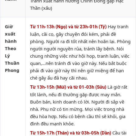
Tránh xuất hành hướng Chính Đông gặp Hạc
Thần (xấu)
Giờ
Hay tranh
Từ 11h-13h (Ngọ) và từ 23h-01h (Tý)
xuất
luận, cãi cọ, gây chuyện đói kém, phải đề
hành
phòng. Người ra đi tốt nhất nên hoãn lại. Phòng
Theo
người người nguyền rủa, tránh lây bệnh. Nói
Lý
chung những việc như hội họp, tranh luận, việc
Thuần
quan,…nên tránh đi vào giờ này. Nếu bắt buộc
Phong
phải đi vào giờ này thì nên giữ miệng để hạn
ché gây ẩu đả hay cãi nhau.
Là giờ rất
Từ 13h-15h (Mùi) và từ 01-03h (Sửu)
tốt lành, nếu đi thường gặp được may mắn.
Buôn bán, kinh doanh có lời. Người đi sắp về
nhà. Phụ nữ có tin mừng. Mọi việc trong nhà
đều hòa hợp. Nếu có bệnh cầu thì sẽ khỏi, gia
đình đều mạnh khỏe.
Cầu tài
Từ 15h-17h (Thân) và từ 03h-05h (Dần)