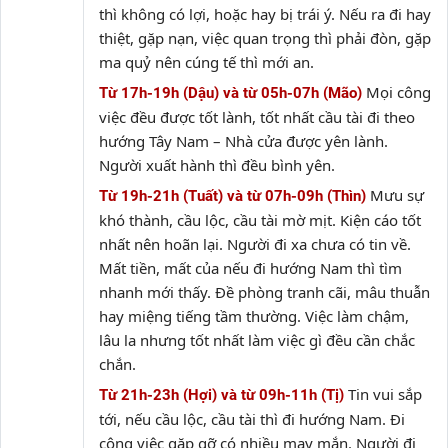
thì không có lợi, hoặc hay bị trái ý. Nếu ra đi hay
thiệt, gặp nạn, việc quan trọng thì phải đòn, gặp
ma quỷ nên cúng tế thì mới an.
Mọi công
Từ 17h-19h (Dậu) và từ 05h-07h (Mão)
việc đều được tốt lành, tốt nhất cầu tài đi theo
hướng Tây Nam – Nhà cửa được yên lành.
Người xuất hành thì đều bình yên.
Mưu sự
Từ 19h-21h (Tuất) và từ 07h-09h (Thìn)
khó thành, cầu lộc, cầu tài mờ mịt. Kiện cáo tốt
nhất nên hoãn lại. Người đi xa chưa có tin về.
Mất tiền, mất của nếu đi hướng Nam thì tìm
nhanh mới thấy. Đề phòng tranh cãi, mâu thuẫn
hay miệng tiếng tầm thường. Việc làm chậm,
lâu la nhưng tốt nhất làm việc gì đều cần chắc
chắn.
Tin vui sắp
Từ 21h-23h (Hợi) và từ 09h-11h (Tị)
tới, nếu cầu lộc, cầu tài thì đi hướng Nam. Đi
công việc gặp gỡ có nhiều may mắn. Người đi