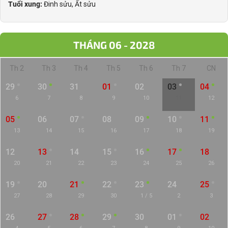
Tuổi xung:
Đinh sửu, Ất sửu
THÁNG 06 - 2028
Th 2
Th 3
Th 4
Th 5
Th 6
Th 7
CN
29
30
31
01
02
03
04
6
7
8
9
10
11
12
05
06
07
08
09
10
11
13
14
15
16
17
18
19
12
13
14
15
16
17
18
20
21
22
23
24
25
26
19
20
21
22
23
24
25
27
28
29
30
1 / 5
2
3
26
27
28
29
30
01
02