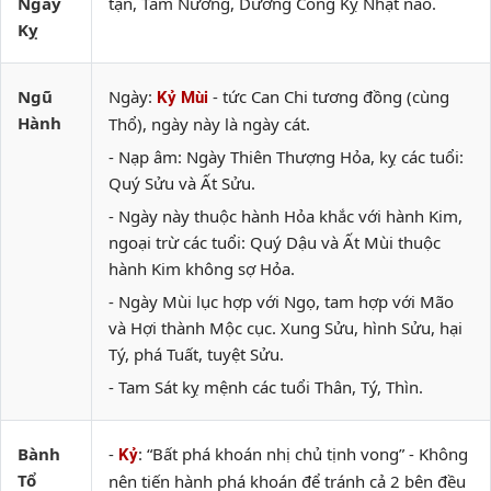
Ngày
tận, Tam Nương, Dương Công Kỵ Nhật nào.
Kỵ
Ngũ
Ngày:
- tức Can Chi tương đồng (cùng
Kỷ Mùi
Hành
Thổ), ngày này là ngày cát.
- Nạp âm: Ngày Thiên Thượng Hỏa, kỵ các tuổi:
Quý Sửu và Ất Sửu.
- Ngày này thuộc hành Hỏa khắc với hành Kim,
ngoại trừ các tuổi: Quý Dậu và Ất Mùi thuộc
hành Kim không sợ Hỏa.
- Ngày Mùi lục hợp với Ngọ, tam hợp với Mão
và Hợi thành Mộc cục. Xung Sửu, hình Sửu, hại
Tý, phá Tuất, tuyệt Sửu.
- Tam Sát kỵ mệnh các tuổi Thân, Tý, Thìn.
Bành
-
: “Bất phá khoán nhị chủ tịnh vong” - Không
Kỷ
Tổ
nên tiến hành phá khoán để tránh cả 2 bên đều