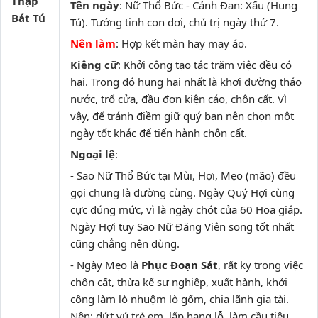
Thập
Tên ngày
: Nữ Thổ Bức - Cảnh Đan: Xấu (Hung
Bát Tú
Tú). Tướng tinh con dơi, chủ trị ngày thứ 7.
Nên làm
: Hợp kết màn hay may áo.
Kiêng cữ
: Khởi công tạo tác trăm việc đều có
hại. Trong đó hung hại nhất là khơi đường tháo
nước, trổ cửa, đầu đơn kiện cáo, chôn cất. Vì
vậy, để tránh điềm giữ quý bạn nên chọn một
ngày tốt khác để tiến hành chôn cất.
Ngoại lệ
:
- Sao Nữ Thổ Bức tại Mùi, Hợi, Mẹo (mão) đều
gọi chung là đường cùng. Ngày Quý Hợi cùng
cực đúng mức, vì là ngày chót của 60 Hoa giáp.
Ngày Hợi tuy Sao Nữ Đăng Viên song tốt nhất
cũng chẳng nên dùng.
- Ngày Mẹo là
Phục Đoạn Sát
, rất kỵ trong việc
chôn cất, thừa kế sự nghiệp, xuất hành, khởi
công làm lò nhuộm lò gốm, chia lãnh gia tài.
Nên: dứt vú trẻ em, lấp hang lỗ, làm cầu tiêu,