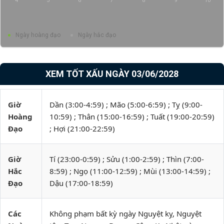
4
5
6
7
8
9
10
Ngày hoàng đạo
Ngày hắc đạo
XEM TỐT XẤU NGÀY 03/06/2028
Giờ
Dần (3:00-4:59) ; Mão (5:00-6:59) ; Tỵ (9:00-
Hoàng
10:59) ; Thân (15:00-16:59) ; Tuất (19:00-20:59)
Đạo
; Hợi (21:00-22:59)
Giờ
Tí (23:00-0:59) ; Sửu (1:00-2:59) ; Thìn (7:00-
Hắc
8:59) ; Ngọ (11:00-12:59) ; Mùi (13:00-14:59) ;
Đạo
Dậu (17:00-18:59)
Các
Không phạm bất kỳ ngày Nguyệt kỵ, Nguyệt