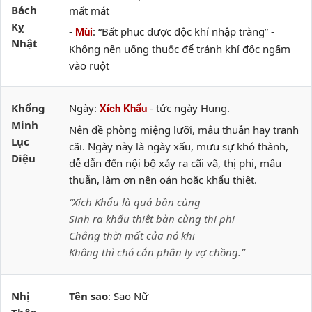
Bách
mất mát
Kỵ
-
: “Bất phục dược độc khí nhập tràng” -
Mùi
Nhật
Không nên uống thuốc để tránh khí độc ngấm
vào ruột
Khổng
Ngày:
- tức ngày Hung.
Xích Khẩu
Minh
Nên đề phòng miệng lưỡi, mâu thuẫn hay tranh
Lục
cãi. Ngày này là ngày xấu, mưu sự khó thành,
Diệu
dễ dẫn đến nội bộ xảy ra cãi vã, thị phi, mâu
thuẫn, làm ơn nên oán hoặc khẩu thiệt.
“Xích Khẩu là quả bần cùng
Sinh ra khẩu thiệt bàn cùng thị phi
Chẳng thời mất của nó khi
Không thì chó cắn phân ly vợ chồng.”
Nhị
Tên sao
: Sao Nữ