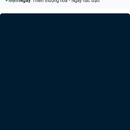
✦
Mệnh
Ngày
: Thiên thượng hỏa - Ngày hắc đạo