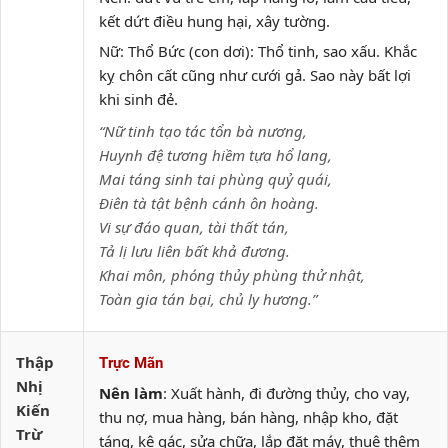
kết dứt điều hung hại, xây tường.
Nữ: Thổ Bức (con dơi): Thổ tinh, sao xấu. Khắc
kỵ chôn cất cũng như cưới gả. Sao này bất lợi
khi sinh đẻ.
“Nữ tinh tạo tác tổn bà nương,
Huynh đệ tương hiềm tựa hổ lang,
Mai táng sinh tai phùng quỷ quái,
Điên tà tật bệnh cánh ôn hoàng.
Vi sự đáo quan, tài thất tán,
Tả lị lưu liên bất khả đương.
Khai môn, phóng thủy phùng thử nhật,
Toàn gia tán bại, chủ ly hương.”
Thập
Trực Mãn
Nhị
Nên làm
: Xuất hành, đi đường thủy, cho vay,
Kiến
thu nợ, mua hàng, bán hàng, nhập kho, đặt
Trừ
táng, kê gác, sửa chữa, lắp đặt máy, thuê thêm