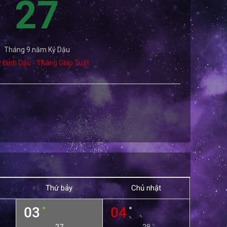
27
Tháng 9 năm Kỷ Dậu
 Đinh Dậu - Tháng Giáp Tuất
Thứ bảy
Chủ nhật
03
04