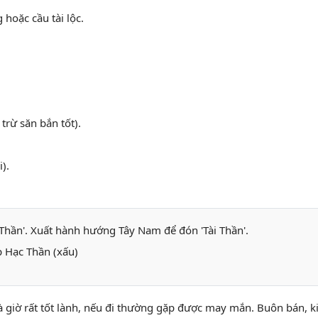
 hoặc cầu tài lộc.
trừ săn bắn tốt).
).
hần'. Xuất hành hướng Tây Nam để đón 'Tài Thần'.
 Hạc Thần (xấu)
à giờ rất tốt lành, nếu đi thường gặp được may mắn. Buôn bán, ki