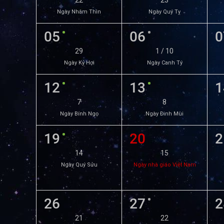
22
23
Ngày Nhâm Thìn
Ngày Quý Tỵ
05
06
0
29
1 / 10
Ngày Kỷ Hợi
Ngày Canh Tý
12
13
1
7
8
Ngày Bính Ngọ
Ngày Đinh Mùi
19
20
2
14
15
Ngày Quý Sửu
Ngày nhà giáo Việt Nam
26
27
2
21
22