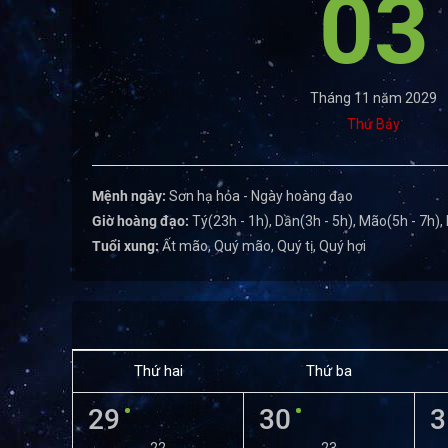
03
Tháng 11 năm 2029
Thứ Bảy
Mệnh ngày:
Sơn hạ hỏa - Ngày hoàng đạo
Giờ hoàng đạo:
Tý(23h - 1h), Dần(3h - 5h), Mão(5h - 7h),
Tuổi xung:
Ất mão, Quý mão, Quý tị, Quý hợi
Thứ hai
Thứ ba
29
30
3