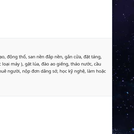
tạo, động thổ, san nền đắp nền, gắn cửa, đặt táng,
oại máy ), gặt lúa, đào ao giếng, tháo nước, cầu
 thuê người, nộp đơn dâng sớ, học kỹ nghệ, làm hoặc