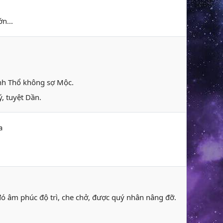
n...
ành Thổ không sợ Mộc.
, tuyệt Dần.
a
 đó âm phúc độ trì, che chở, được quý nhân nâng đỡ.