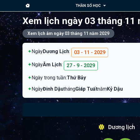
THẦN SỐ HỌC
Xem lịch ngày 03 tháng 11
Xem lịch âm ngày 03 tháng 11 năm 2029
✦
Ngày
Dương Lịch
:
03 - 11 - 2029
✦
Ngày
Âm Lịch
:
27 - 9 - 2029
✦
Ngày trong tuần:
Thứ Bảy
✦
Ngày
Đinh Dậu
tháng
Giáp Tuất
năm
Kỷ Dậu
Dương lịch