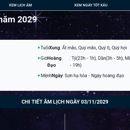
XEM LỊCH ÂM
XEM NGÀY TỐT XẤU
 năm 2029
✦
Tuổi
Xung
: Ất mão, Quý mão, Quý tị, Quý hợi
✦
Giờ
Hoàng
: Tý(23h - 1h), Dần(3h - 5h), 
Đạo
- 19h)
✦
Mệnh
Ngày
: Sơn hạ hỏa - Ngày hoàng đạo
CHI TIẾT ÂM LỊCH NGÀY 03/11/2029