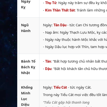
Ngày
-
: Ngày này trăm sự đều kỵ khôn
Thụ Tử
Kỵ
-
: Tránh làm những c
Kim Thần Thất Sát
Ngũ
Ngày:
- tức Can Chi tương đồng
Tân Dậu
Hành
- Nạp âm: Ngày Thạch Lựu Mộc, kỵ các
- Ngày này thuộc hành Mộc khắc với hà
- Ngày Dậu lục hợp với Thìn, tam hợp v
Bành Tổ
-
: “Bất hợp tương chủ nhân bất th
Tân
Bách Kỵ
-
: “Bất hội khách tân chủ hữu thươ
Dậu
Nhật
Khổng
Ngày:
- tức ngày Cát.
Tiểu Cát
Minh
Trong này Tiểu Cát mọi việc đều tốt là
Lục
“Tiểu Cát gặp hội thanh long
Diệu