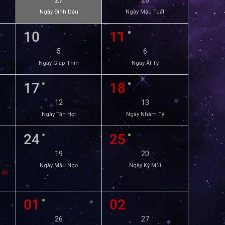
27
28
Ngày Đinh Dậu
Ngày Mậu Tuất
10
11
5
6
Ngày Giáp Thìn
Ngày Ất Tỵ
17
18
12
13
Ngày Tân Hợi
Ngày Nhâm Tý
24
25
19
20
Ngày Mậu Ngọ
Ngày Kỷ Mùi
 đỏ
01
02
26
27