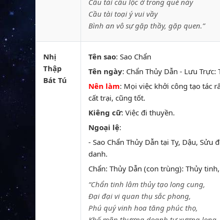
Cầu tài cầu lộc ở trong quẻ này
Cầu tài toại ý vui vầy
Bình an vô sự gặp thầy, gặp quen.”
Nhị
Tên sao
: Sao Chẩn
Thập
Tên ngày
: Chẩn Thủy Dẫn - Lưu Trực: T
Bát Tú
Nên làm
: Mọi việc khởi công tạo tác r
cất trại, cũng tốt.
Kiêng cữ
: Việc đi thuyền.
Ngoại lệ
:
- Sao Chẩn Thủy Dẫn tại Tỵ, Dậu, Sửu đ
danh.
Chẩn: Thủy Dẫn (con trùng): Thủy tinh,
“Chẩn tinh lâm thủy tạo long cung,
Đại đại vi quan thụ sắc phong,
Phú quý vinh hoa tăng phúc thọ,
Khố mãn thương doanh tự xương long.