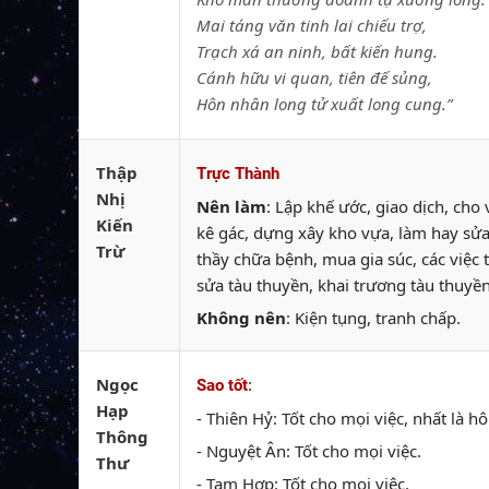
Mai táng văn tinh lai chiếu trợ,
Trạch xá an ninh, bất kiến hung.
Cánh hữu vi quan, tiên đế sủng,
Hôn nhân long tử xuất long cung.”
Thập
Trực Thành
Nhị
Nên làm
: Lập khế ước, giao dịch, cho
Kiến
kê gác, dựng xây kho vựa, làm hay sửa
Trừ
thầy chữa bệnh, mua gia súc, các việc 
sửa tàu thuyền, khai trương tàu thuyền,
Không nên
: Kiện tụng, tranh chấp.
Ngọc
:
Sao tốt
Hạp
- Thiên Hỷ: Tốt cho mọi việc, nhất là hô
Thông
- Nguyệt Ân: Tốt cho mọi việc.
Thư
- Tam Hợp: Tốt cho mọi việc.