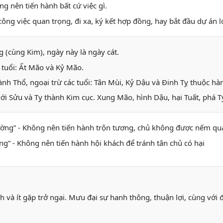
g nên tiến hành bất cứ việc gì.
ông việc quan trọng, đi xa, ký kết hợp đồng, hay bắt đầu dự án lớ
 (cùng Kim), ngày này là ngày cát.
 tuổi: Ất Mão và Kỷ Mão.
nh Thổ, ngoại trừ các tuổi: Tân Mùi, Kỷ Dậu và Đinh Tỵ thuộc h
ới Sửu và Tỵ thành Kim cục. Xung Mão, hình Dậu, hại Tuất, phá Tý
ường” - Không nên tiến hành trộn tương, chủ không được nếm qu
ng” - Không nên tiến hành hội khách để tránh tân chủ có hại
nh và ít gặp trở ngại. Mưu đại sự hanh thông, thuận lợi, cùng với