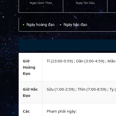
Ngày Canh Thân
Ngày Tân Dậu
Ngày hoàng đạo
Ngày hắc đạo
Giờ
Tí (23:00-0:59) ; Dần (3:00-4:59) ; Mã
Hoàng
Đạo
Giờ Hắc
Sửu (1:00-2:59) ; Thìn (7:00-8:59) ; Tỵ
Đạo
Các
Phạm phải ngày: