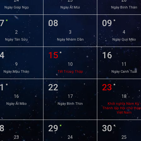
24
25
26
Ngày Giáp Ngọ
Ngày Ất Mùi
Ngày Bính Thân
7
08
09
2
3
4
Ngày Tân Sửu
Ngày Nhâm Dần
Ngày Quý Mão
4
15
16
9
10
11
Ngày Mậu Thân
Tết Trùng Thập
Ngày Canh Tuất
1
22
23
16
17
18
Ngày Ất Mão
Ngày Bính Thìn
Khởi nghĩa Nam Kỳ -
Thành lập Hội chữ thập
Việt Nam
8
29
30
23
24
25