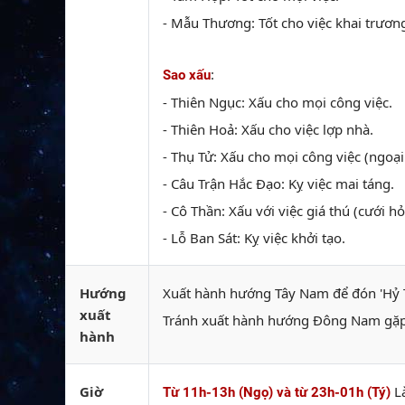
- Mẫu Thương: Tốt cho việc khai trương
:
Sao xấu
- Thiên Ngục: Xấu cho mọi công việc.
- Thiên Hoả: Xấu cho việc lợp nhà.
- Thụ Tử: Xấu cho mọi công việc (ngoại 
- Câu Trận Hắc Đạo: Kỵ việc mai táng.
- Cô Thần: Xấu với việc giá thú (cưới hỏi
- Lỗ Ban Sát: Kỵ việc khởi tạo.
Hướng
Xuất hành hướng Tây Nam để đón 'Hỷ T
xuất
Tránh xuất hành hướng Đông Nam gặp
hành
Giờ
L
Từ 11h-13h (Ngọ) và từ 23h-01h (Tý)