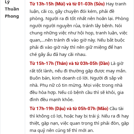
Lý
Hay tranh
Từ 13h-15h (Mùi) và từ 01-03h (Sửu)
Thuần
luận, cãi cọ, gây chuyện đói kém, phải đề
Phong
phòng. Người ra đi tốt nhất nên hoãn lại. Phòng
người người nguyền rủa, tránh lây bệnh. Nói
chung những việc như hội họp, tranh luận, việc
quan,…nên tránh đi vào giờ này. Nếu bắt buộc
phải đi vào giờ này thì nên giữ miệng để hạn
ché gây ẩu đả hay cãi nhau.
Là giờ
Từ 15h-17h (Thân) và từ 03h-05h (Dần)
rất tốt lành, nếu đi thường gặp được may mắn.
Buôn bán, kinh doanh có lời. Người đi sắp về
nhà. Phụ nữ có tin mừng. Mọi việc trong nhà
đều hòa hợp. Nếu có bệnh cầu thì sẽ khỏi, gia
đình đều mạnh khỏe.
Cầu tài
Từ 17h-19h (Dậu) và từ 05h-07h (Mão)
thì không có lợi, hoặc hay bị trái ý. Nếu ra đi hay
thiệt, gặp nạn, việc quan trọng thì phải đòn, gặp
ma quỷ nên cúng tế thì mới an.