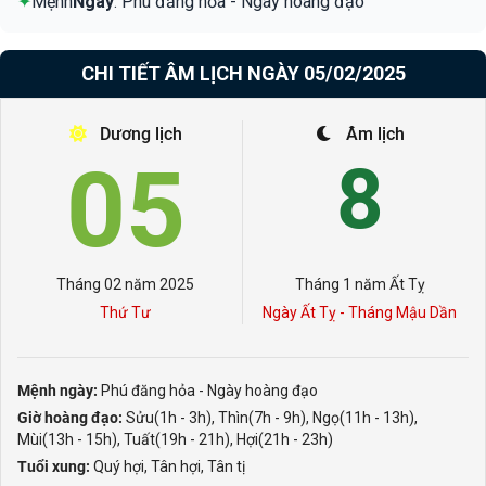
✦
Mệnh
Ngày
: Phú đăng hỏa - Ngày hoàng đạo
CHI TIẾT ÂM LỊCH NGÀY 05/02/2025
Dương lịch
Âm lịch
05
8
Tháng 02 năm 2025
Tháng 1 năm Ất Tỵ
Thứ Tư
Ngày Ất Tỵ - Tháng Mậu Dần
Mệnh ngày:
Phú đăng hỏa - Ngày hoàng đạo
Giờ hoàng đạo:
Sửu(1h - 3h), Thìn(7h - 9h), Ngọ(11h - 13h),
Mùi(13h - 15h), Tuất(19h - 21h), Hợi(21h - 23h)
Tuổi xung:
Quý hợi, Tân hợi, Tân tị