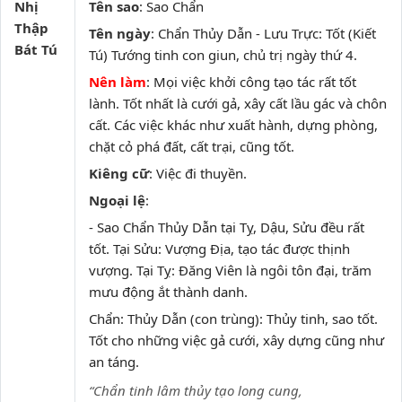
Nhị
Tên sao
: Sao Chẩn
Thập
Tên ngày
: Chẩn Thủy Dẫn - Lưu Trực: Tốt (Kiết
Bát Tú
Tú) Tướng tinh con giun, chủ trị ngày thứ 4.
Nên làm
: Mọi việc khởi công tạo tác rất tốt
lành. Tốt nhất là cưới gả, xây cất lầu gác và chôn
cất. Các việc khác như xuất hành, dựng phòng,
chặt cỏ phá đất, cất trại, cũng tốt.
Kiêng cữ
: Việc đi thuyền.
Ngoại lệ
:
- Sao Chẩn Thủy Dẫn tại Tỵ, Dậu, Sửu đều rất
tốt. Tại Sửu: Vượng Địa, tạo tác được thịnh
vượng. Tại Tỵ: Đăng Viên là ngôi tôn đại, trăm
mưu động ắt thành danh.
Chẩn: Thủy Dẫn (con trùng): Thủy tinh, sao tốt.
Tốt cho những việc gả cưới, xây dựng cũng như
an táng.
“Chẩn tinh lâm thủy tạo long cung,