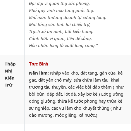
Đại đại vi quan thụ sắc phong,
Phú quý vinh hoa tăng phúc thọ,
Khố mãn thương doanh tự xương long.
Mai táng văn tinh lai chiếu trợ,
Trạch xá an ninh, bất kiến hung.
Cánh hữu vi quan, tiên đế sủng,
Hôn nhân long tử xuất long cung.”
Thập
Trực Bình
Nhị
Nên làm
: Nhập vào kho, đặt táng, gắn cửa, kê
Kiến
gác, đặt yên chỗ máy, sửa chữa làm tàu, khai
Trừ
trương tàu thuyền, các việc bồi đắp thêm ( như
bồi bùn, đắp đất, lót đá, xây bờ kè.) Lót giường
đóng giường, thừa kế tước phong hay thừa kế
sự nghiệp, các vụ làm cho khuyết thủng ( như
đào mương, móc giếng, xả nước.)