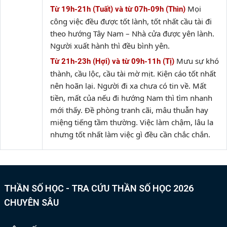
Mọi
Từ 19h-21h (Tuất) và từ 07h-09h (Thìn)
công việc đều được tốt lành, tốt nhất cầu tài đi
theo hướng Tây Nam – Nhà cửa được yên lành.
Người xuất hành thì đều bình yên.
Mưu sự khó
Từ 21h-23h (Hợi) và từ 09h-11h (Tị)
thành, cầu lộc, cầu tài mờ mịt. Kiện cáo tốt nhất
nên hoãn lại. Người đi xa chưa có tin về. Mất
tiền, mất của nếu đi hướng Nam thì tìm nhanh
mới thấy. Đề phòng tranh cãi, mâu thuẫn hay
miệng tiếng tầm thường. Việc làm chậm, lâu la
nhưng tốt nhất làm việc gì đều cần chắc chắn.
THẦN SỐ HỌC - TRA CỨU THẦN SỐ HỌC 2026
CHUYÊN SÂU