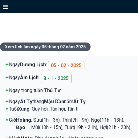
Xem lịch ngày 05 tháng 02 năm
2025
Xem lịch âm ngày 05 tháng 02 năm 2025
✦
Ngày
Dương Lịch
:
05 - 02 - 2025
✦
Ngày
Âm Lịch
:
8 - 1 - 2025
✦
Ngày trong tuần:
Thứ Tư
✦
Ngày
Ất Tỵ
tháng
Mậu Dần
năm
Ất Tỵ
✦
Tuổi
Xung
: Quý hợi, Tân hợi, Tân tị
✦
Giờ
Hoàng
: Sửu(1h - 3h), Thìn(7h - 9h), Ngọ(11h - 13h),
Đạo
Mùi(13h - 15h), Tuất(19h - 21h), Hợi(21h - 23h)