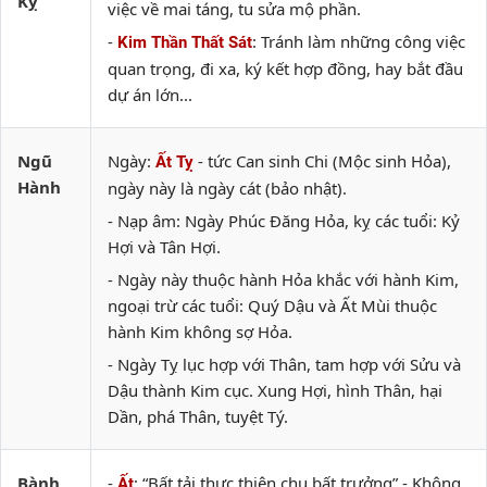
Kỵ
việc về mai táng, tu sửa mộ phần.
-
: Tránh làm những công việc
Kim Thần Thất Sát
quan trọng, đi xa, ký kết hợp đồng, hay bắt đầu
dự án lớn...
Ngũ
Ngày:
- tức Can sinh Chi (Mộc sinh Hỏa),
Ất Tỵ
Hành
ngày này là ngày cát (bảo nhật).
- Nạp âm: Ngày Phúc Đăng Hỏa, kỵ các tuổi: Kỷ
Hợi và Tân Hợi.
- Ngày này thuộc hành Hỏa khắc với hành Kim,
ngoại trừ các tuổi: Quý Dậu và Ất Mùi thuộc
hành Kim không sợ Hỏa.
- Ngày Tỵ lục hợp với Thân, tam hợp với Sửu và
Dậu thành Kim cục. Xung Hợi, hình Thân, hại
Dần, phá Thân, tuyệt Tý.
Bành
-
: “Bất tải thực thiên chu bất trưởng” - Không
Ất