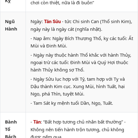
Kỵ
chơi còn thiệt, nữa là đi buôn”
Ngũ
Ngày:
- tức Chi sinh Can (Thổ sinh Kim),
Tân Sửu
Hành
ngày này là ngày cát (nghĩa nhật).
- Nạp âm: Ngày Bích Thượng Thổ, kỵ các tuổi: Ất
Mùi và Đinh Mùi.
- Ngày này thuộc hành Thổ khắc với hành Thủy,
ngoại trừ các tuổi: Đinh Mùi và Quý Hợi thuộc
hành Thủy không sợ Thổ.
- Ngày Sửu lục hợp với Tý, tam hợp với Tỵ và
Dậu thành Kim cục. Xung Mùi, hình Tuất, hại
Ngọ, phá Thìn, tuyệt Mùi.
- Tam Sát kỵ mệnh tuổi Dần, Ngọ, Tuất.
Bành
-
: “Bất hợp tương chủ nhân bất thường” -
Tân
Tổ
Không nên tiến hành trộn tương, chủ không
Bách
được nếm qua