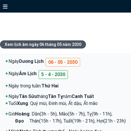
Xem lịch ngày 06 tháng 05 năm
2030
Xem lịch âm ngày 06 tháng 05 năm 2030
✦
Ngày
Dương Lịch
:
06 - 05 - 2030
✦
Ngày
Âm Lịch
:
5 - 4 - 2030
✦
Ngày trong tuần:
Thứ Hai
✦
Ngày
Tân Sửu
tháng
Tân Tỵ
năm
Canh Tuất
✦
Tuổi
Xung
: Quý mùi, Đinh mùi, Ất dậu, Ất mão
✦
Giờ
Hoàng
: Dần(3h - 5h), Mão(5h - 7h), Tỵ(9h - 11h),
Đạo
Thân(15h - 17h), Tuất(19h - 21h), Hợi(21h - 23h)