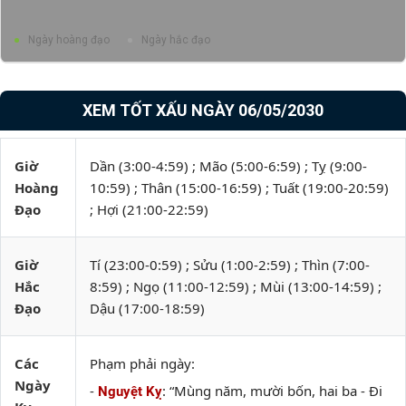
Ngày hoàng đạo
Ngày hắc đạo
XEM TỐT XẤU NGÀY 06/05/2030
Giờ
Dần (3:00-4:59) ; Mão (5:00-6:59) ; Tỵ (9:00-
Hoàng
10:59) ; Thân (15:00-16:59) ; Tuất (19:00-20:59)
Đạo
; Hợi (21:00-22:59)
Giờ
Tí (23:00-0:59) ; Sửu (1:00-2:59) ; Thìn (7:00-
Hắc
8:59) ; Ngọ (11:00-12:59) ; Mùi (13:00-14:59) ;
Đạo
Dậu (17:00-18:59)
Các
Phạm phải ngày:
Ngày
-
: “Mùng năm, mười bốn, hai ba - Đi
Nguyệt Kỵ