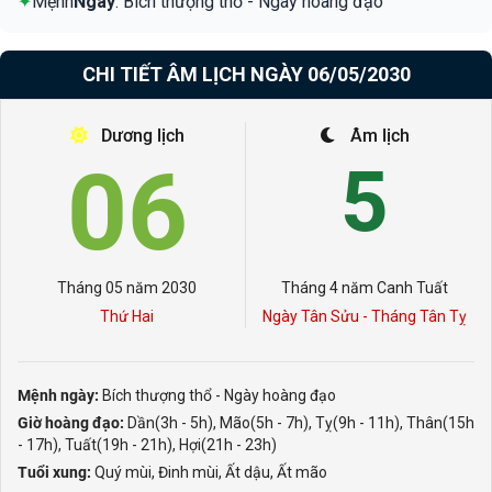
✦
Mệnh
Ngày
: Bích thượng thổ - Ngày hoàng đạo
CHI TIẾT ÂM LỊCH NGÀY 06/05/2030
Dương lịch
Âm lịch
06
5
Tháng 05 năm 2030
Tháng 4 năm Canh Tuất
Thứ Hai
Ngày Tân Sửu - Tháng Tân Tỵ
Mệnh ngày:
Bích thượng thổ - Ngày hoàng đạo
Giờ hoàng đạo:
Dần(3h - 5h), Mão(5h - 7h), Tỵ(9h - 11h), Thân(15h
- 17h), Tuất(19h - 21h), Hợi(21h - 23h)
Tuổi xung:
Quý mùi, Đinh mùi, Ất dậu, Ất mão