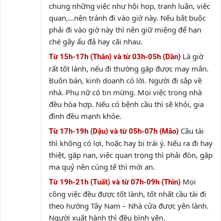
chung những việc như hội họp, tranh luận, việc
quan,…nên tránh đi vào giờ này. Nếu bắt buộc
phải đi vào giờ này thì nên giữ miệng để hạn
ché gây ẩu đả hay cãi nhau.
Là giờ
Từ 15h-17h (Thân) và từ 03h-05h (Dần)
rất tốt lành, nếu đi thường gặp được may mắn.
Buôn bán, kinh doanh có lời. Người đi sắp về
nhà. Phụ nữ có tin mừng. Mọi việc trong nhà
đều hòa hợp. Nếu có bệnh cầu thì sẽ khỏi, gia
đình đều mạnh khỏe.
Cầu tài
Từ 17h-19h (Dậu) và từ 05h-07h (Mão)
thì không có lợi, hoặc hay bị trái ý. Nếu ra đi hay
thiệt, gặp nạn, việc quan trọng thì phải đòn, gặp
ma quỷ nên cúng tế thì mới an.
Mọi
Từ 19h-21h (Tuất) và từ 07h-09h (Thìn)
công việc đều được tốt lành, tốt nhất cầu tài đi
theo hướng Tây Nam – Nhà cửa được yên lành.
Người xuất hành thì đều bình yên.