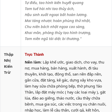
Tự điếu, tao hình kiến huyết quang
Tam tuế hài nhi tao thủy ách,
Hậu sinh xuất ngoại bất hoàn lương.
Mai táng nhược hoàn phùng thử nhật,
Chu niên bách nhật ngọa cao sàng,
Khai môn, phóng thủy tạo hình trượng,
Tam niên ngũ tái diệc bi thương.”
Thập
Trực Thành
Nhị
Nên làm
: Lập khế ước, giao dịch, cho vay, thu
Kiến
nợ, mua hàng, bán hàng, xuất hành, đi tàu
Trừ
thuyền, khởi tạo, động thổ, san nền đắp nền,
gắn cửa, đặt táng, kê gác, dựng xây kho vựa,
làm hay sửa chữa phòng bếp, thờ phụng Táo
Thần, lắp đặt máy móc ( hay các loại máy ), gặt
lúa, đào ao giếng, tháo nước, cầu thầy chữa
bệnh, mua gia súc, các việc trong vụ chăn nuôi,
nhập học, làm lễ cầu thân, cưới gả, kết hôn,