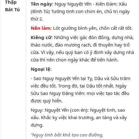
Thập
Tên ngày
: Nguy Nguyệt Yến - Kiên Đàm: Xấu
Bát Tú
(Bình Tú) Tướng tinh con chim én, chủ trị ngày
thứ 2.
Nên làm
: Lót giường bình yên, chôn cất rất tốt.
Kiêng cữ
: Những việc gác đòn đông, dựng nhà,
tháo nước, đào mương rạch, đi thuyền hay trổ
cửa. Vì vậy, nếu quý bạn có ý định xây dựng nhà
cửa thì nên chọn ngày khác để tiến hành.
Ngoại lệ
:
- Sao Nguy Nguyệt Yến tại Tỵ, Dậu và Sửu trăm
việc đều tốt. Trong đó, tại Dậu tốt nhất. Ngày
Sửu Sao Nguy Đăng Viên: mọi việc tạo tác đều
được quý hiển.
Nguy: Nguyệt Yến (con én): Nguyệt tinh, sao
xấu. Khắc kỵ việc khai trương, an táng và xây
dựng.
“Nguy tinh bât khả tạo cao đường,