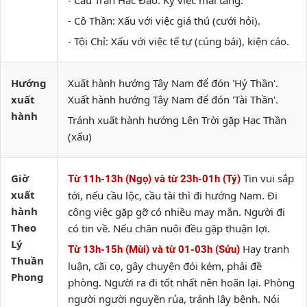
- Câu Trận Hắc Đạo: Kỵ việc mai táng.
- Cô Thần: Xấu với việc giá thú (cưới hỏi).
- Tội Chỉ: Xấu với việc tế tự (cúng bái), kiện cáo.
Hướng
Xuất hành hướng Tây Nam để đón 'Hỷ Thần'.
xuất
Xuất hành hướng Tây Nam để đón 'Tài Thần'.
hành
Tránh xuất hành hướng Lên Trời gặp Hạc Thần
(xấu)
Giờ
Tin vui sắp
Từ 11h-13h (Ngọ) và từ 23h-01h (Tý)
xuất
tới, nếu cầu lộc, cầu tài thì đi hướng Nam. Đi
hành
công việc gặp gỡ có nhiều may mắn. Người đi
Theo
có tin về. Nếu chăn nuôi đều gặp thuận lợi.
Lý
Hay tranh
Từ 13h-15h (Mùi) và từ 01-03h (Sửu)
Thuần
luận, cãi cọ, gây chuyện đói kém, phải đề
Phong
phòng. Người ra đi tốt nhất nên hoãn lại. Phòng
người người nguyền rủa, tránh lây bệnh. Nói