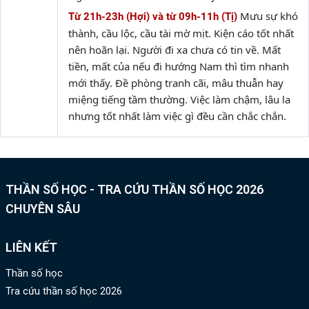
Mưu sự khó
Từ 21h-23h (Hợi) và từ 09h-11h (Tị)
thành, cầu lộc, cầu tài mờ mịt. Kiện cáo tốt nhất
nên hoãn lại. Người đi xa chưa có tin về. Mất
tiền, mất của nếu đi hướng Nam thì tìm nhanh
mới thấy. Đề phòng tranh cãi, mâu thuẫn hay
miệng tiếng tầm thường. Việc làm chậm, lâu la
nhưng tốt nhất làm việc gì đều cần chắc chắn.
THẦN SỐ HỌC - TRA CỨU THẦN SỐ HỌC 2026
CHUYÊN SÂU
LIÊN KẾT
Thần số học
Tra cứu thần số học 2026