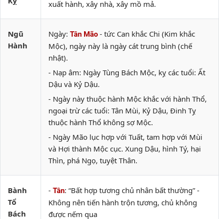
Kỵ
xuất hành, xây nhà, xây mồ mả.
Ngũ
Ngày:
- tức Can khắc Chi (Kim khắc
Tân Mão
Hành
Mộc), ngày này là ngày cát trung bình (chế
nhật).
- Nạp âm: Ngày Tùng Bách Mộc, kỵ các tuổi: Ất
Dậu và Kỷ Dậu.
- Ngày này thuộc hành Mộc khắc với hành Thổ,
ngoại trừ các tuổi: Tân Mùi, Kỷ Dậu, Đinh Tỵ
thuộc hành Thổ không sợ Mộc.
- Ngày Mão lục hợp với Tuất, tam hợp với Mùi
và Hợi thành Mộc cục. Xung Dậu, hình Tý, hại
Thìn, phá Ngọ, tuyệt Thân.
Bành
-
: “Bất hợp tương chủ nhân bất thường” -
Tân
Tổ
Không nên tiến hành trộn tương, chủ không
Bách
được nếm qua