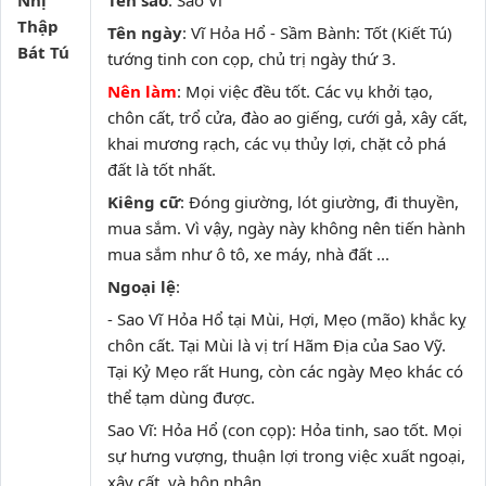
Nhị
Tên sao
: Sao Vĩ
Thập
Tên ngày
: Vĩ Hỏa Hổ - Sầm Bành: Tốt (Kiết Tú)
Bát Tú
tướng tinh con cọp, chủ trị ngày thứ 3.
Nên làm
: Mọi việc đều tốt. Các vụ khởi tạo,
chôn cất, trổ cửa, đào ao giếng, cưới gả, xây cất,
khai mương rạch, các vụ thủy lợi, chặt cỏ phá
đất là tốt nhất.
Kiêng cữ
: Đóng giường, lót giường, đi thuyền,
mua sắm. Vì vậy, ngày này không nên tiến hành
mua sắm như ô tô, xe máy, nhà đất ...
Ngoại lệ
:
- Sao Vĩ Hỏa Hổ tại Mùi, Hợi, Mẹo (mão) khắc kỵ
chôn cất. Tại Mùi là vị trí Hãm Địa của Sao Vỹ.
Tại Kỷ Mẹo rất Hung, còn các ngày Mẹo khác có
thể tạm dùng được.
Sao Vĩ: Hỏa Hổ (con cọp): Hỏa tinh, sao tốt. Mọi
sự hưng vượng, thuận lợi trong việc xuất ngoại,
xây cất, và hôn nhân.