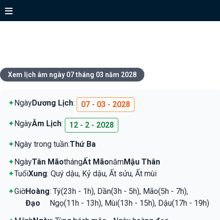
Xem lịch ngày 07 tháng 03 năm
2028
Xem lịch âm ngày 07 tháng 03 năm 2028
✦
Ngày
Dương Lịch
:
07 - 03 - 2028
✦
Ngày
Âm Lịch
:
12 - 2 - 2028
✦
Ngày trong tuần:
Thứ Ba
✦
Ngày
Tân Mão
tháng
Ất Mão
năm
Mậu Thân
✦
Tuổi
Xung
: Quý dậu, Kỷ dậu, Ất sửu, Ất mùi
✦
Giờ
Hoàng
: Tý(23h - 1h), Dần(3h - 5h), Mão(5h - 7h),
Đạo
Ngọ(11h - 13h), Mùi(13h - 15h), Dậu(17h - 19h)