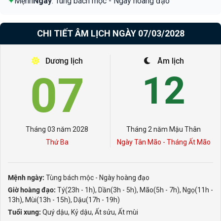
✦
Mệnh
Ngày
: Tùng bách mộc - Ngày hoàng đạo
CHI TIẾT ÂM LỊCH NGÀY 07/03/2028
Dương lịch
Âm lịch
07
12
Tháng 03 năm 2028
Tháng 2 năm Mậu Thân
Thứ Ba
Ngày Tân Mão - Tháng Ất Mão
Mệnh ngày:
Tùng bách mộc - Ngày hoàng đạo
Giờ hoàng đạo:
Tý(23h - 1h), Dần(3h - 5h), Mão(5h - 7h), Ngọ(11h -
13h), Mùi(13h - 15h), Dậu(17h - 19h)
Tuổi xung:
Quý dậu, Kỷ dậu, Ất sửu, Ất mùi