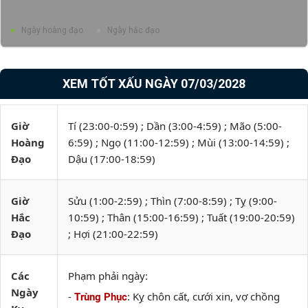
Ngày hoàng đạo
Ngày hắc đạo
XEM TỐT XẤU NGÀY 07/03/2028
Giờ
Tí (23:00-0:59) ; Dần (3:00-4:59) ; Mão (5:00-
Hoàng
6:59) ; Ngọ (11:00-12:59) ; Mùi (13:00-14:59) ;
Đạo
Dậu (17:00-18:59)
Giờ
Sửu (1:00-2:59) ; Thìn (7:00-8:59) ; Tỵ (9:00-
Hắc
10:59) ; Thân (15:00-16:59) ; Tuất (19:00-20:59)
Đạo
; Hợi (21:00-22:59)
Các
Phạm phải ngày:
Ngày
-
: Kỵ chôn cất, cưới xin, vợ chồng
Trùng Phục