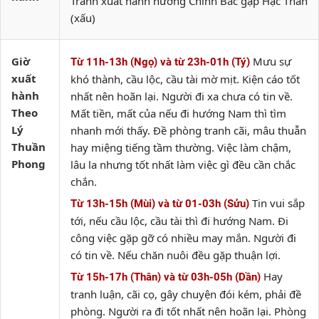
Tránh xuất hành hướng Chính Bắc gặp Hạc Thần
(xấu)
Giờ
Mưu sự
Từ 11h-13h (Ngọ) và từ 23h-01h (Tý)
xuất
khó thành, cầu lộc, cầu tài mờ mịt. Kiện cáo tốt
hành
nhất nên hoãn lại. Người đi xa chưa có tin về.
Theo
Mất tiền, mất của nếu đi hướng Nam thì tìm
Lý
nhanh mới thấy. Đề phòng tranh cãi, mâu thuẫn
Thuần
hay miệng tiếng tầm thường. Việc làm chậm,
Phong
lâu la nhưng tốt nhất làm việc gì đều cần chắc
chắn.
Tin vui sắp
Từ 13h-15h (Mùi) và từ 01-03h (Sửu)
tới, nếu cầu lộc, cầu tài thì đi hướng Nam. Đi
công việc gặp gỡ có nhiều may mắn. Người đi
có tin về. Nếu chăn nuôi đều gặp thuận lợi.
Hay
Từ 15h-17h (Thân) và từ 03h-05h (Dần)
tranh luận, cãi cọ, gây chuyện đói kém, phải đề
phòng. Người ra đi tốt nhất nên hoãn lại. Phòng