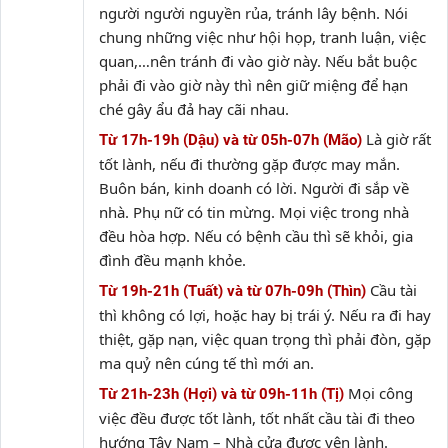
người người nguyền rủa, tránh lây bệnh. Nói
chung những việc như hội họp, tranh luận, việc
quan,…nên tránh đi vào giờ này. Nếu bắt buộc
phải đi vào giờ này thì nên giữ miệng để hạn
ché gây ẩu đả hay cãi nhau.
Là giờ rất
Từ 17h-19h (Dậu) và từ 05h-07h (Mão)
tốt lành, nếu đi thường gặp được may mắn.
Buôn bán, kinh doanh có lời. Người đi sắp về
nhà. Phụ nữ có tin mừng. Mọi việc trong nhà
đều hòa hợp. Nếu có bệnh cầu thì sẽ khỏi, gia
đình đều mạnh khỏe.
Cầu tài
Từ 19h-21h (Tuất) và từ 07h-09h (Thìn)
thì không có lợi, hoặc hay bị trái ý. Nếu ra đi hay
thiệt, gặp nạn, việc quan trọng thì phải đòn, gặp
ma quỷ nên cúng tế thì mới an.
Mọi công
Từ 21h-23h (Hợi) và từ 09h-11h (Tị)
việc đều được tốt lành, tốt nhất cầu tài đi theo
hướng Tây Nam – Nhà cửa được yên lành.