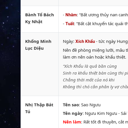
Bành Tổ Bách
-
: “Bất ương thủy nan can
Nhâm
Kỵ Nhật
-
: “Bất cật khuyển tác quái 
Tuất
Khổng Minh
Ngày:
- tức ngày Hung
Xích Khẩu
Lục Diệu
Nên đề phòng miệng lưỡi, mâu thu
làm ơn nên oán hoặc khẩu thiệt.
“Xích Khẩu là quả bần cùng
Sinh ra khẩu thiệt bàn cùng thị p
Chẳng thời mất của nó khi
Không thì chó cắn phân ly vợ chồ
Nhị Thập Bát
Tên sao
: Sao Ngưu
Tú
Tên ngày
: Ngưu Kim Ngưu - Sái 
Nên làm
: Rất tốt đi thuyền, cắt