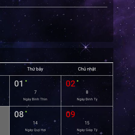
Thứ bảy
Chủ nhật
01
02
7
8
Ngày Bính Thìn
Ngày Đinh Tỵ
08
09
14
15
Ngày Quý Hợi
Ngày Giáp Tý