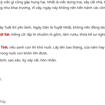
 kỳ việc gì cũng gặp hung hại. Nhất là việc dựng trại, xây cất nhà,
ng như khai trương. Vì vậy, ngày này không nên tiến hành các côn
ày Tuất thì yên lành. Ngày Dần là Tuyệt Nhật, không nên động tá
, kiêng cữ: lập lò nhuộm lò gốm, làm rượu, thừa kế sự ngh
ột Sát
, nếu sanh con thì khó nuôi. Lấy tên Sao tháng, của năm ha
 Tinh
mong nuôi con khôn lớn được.
inh, sao xấu. Kỵ xây cất, hôn nhân.
i,
hủy,