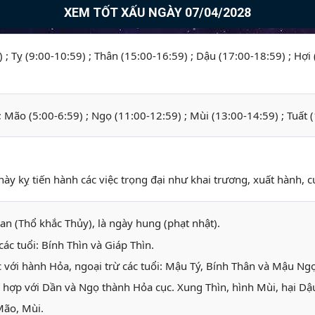
XEM TỐT XẤU NGÀY 07/04/2028
) ; Tỵ (9:00-10:59) ; Thân (15:00-16:59) ; Dậu (17:00-18:59) ; Hợi
 ; Mão (5:00-6:59) ; Ngọ (11:00-12:59) ; Mùi (13:00-14:59) ; Tuất 
này kỵ tiến hành các việc trọng đại như khai trương, xuất hành, cư
Can (Thổ khắc Thủy), là ngày hung (phạt nhật).
ác tuổi: Bính Thìn và Giáp Thìn.
 với hành Hỏa, ngoại trừ các tuổi: Mậu Tý, Bính Thân và Mậu N
 hợp với Dần và Ngọ thành Hỏa cục. Xung Thìn, hình Mùi, hại Dậu
Mão, Mùi.