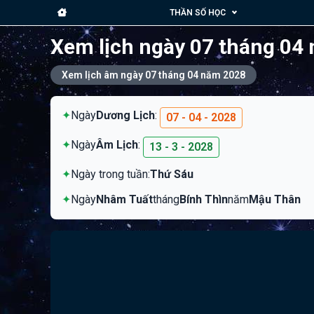
THẦN SỐ HỌC
Xem lịch ngày 07 tháng 04
Xem lịch âm ngày 07 tháng 04 năm 2028
✦
Ngày
Dương Lịch
:
07 - 04 - 2028
✦
Ngày
Âm Lịch
:
13 - 3 - 2028
✦
Ngày trong tuần:
Thứ Sáu
✦
Ngày
Nhâm Tuất
tháng
Bính Thìn
năm
Mậu Thân