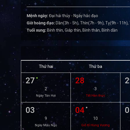
Mệnh ngày:
Đại hải thủy - Ngày hắc đạo
Giờ hoàng đạo:
Dần(3h - 5h), Thìn(7h - 9h), Tỵ(9h - 11h),
Tuổi xung:
Bính thìn, Giáp thìn, Bính thân, Bính dần
Thứ hai
Thứ ba
27
28
2
2
3
Ngày Tân Hợi
Tết Hàn thực
03
04
0
9
10
Ngày Mậu Ngọ
Giỗ tổ Hùng Vương