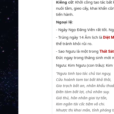
Kiêng cữ
: Khởi công tạo tác bất
nuôi tằm, gieo cấy, khai khẩn cũ
tiến hành.
Ngoại lệ
:
- Ngày Ngọ Đăng Viên rất tốt. Ng
- Trúng ngày 14 Âm lịch là
Diệt M
thể tránh khỏi rủi ro.
- Sao Ngưu là một trong
Thất Sát
Đức ngay trong tháng sinh mới 
Ngưu: Kim Ngưu (con trâu): Kim t
“Ngưu tinh tạo tác chủ tai nguy,
Cửu hoành tam tai bất khả thôi,
Gia trạch bất an, nhân khẩu thoá
Điền tàm bất lợi, chủ nhân suy.
Giá thú, hôn nhân giai tự tổn,
Kim ngân tài cốc tiệm vô chi.
Nhược thị khai môn, tính phóng t