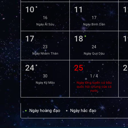
10
11
1
16
17
Ngày Ất Sửu
Ngày Bính Dần
17
18
1
23
24
Ngày Nhâm Thân
Ngày Quý Dậu
24
25
2
30
1 / 4
Ngày Kỷ Mão
Ngày tổng tuyển cử bầu
quốc hội chung của cả
nước
Ngày hoàng đạo
Ngày hắc đạo