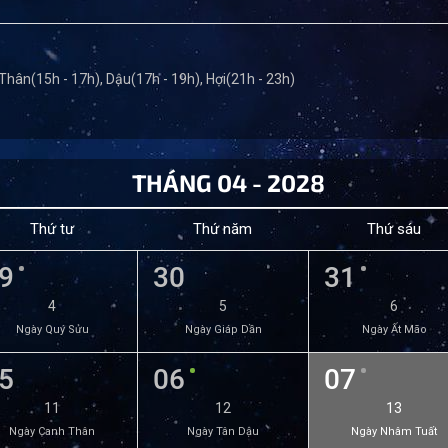
 Thân(15h - 17h), Dậu(17h - 19h), Hợi(21h - 23h)
THÁNG 04 - 2028
Thứ tư
Thứ năm
Thứ sáu
9
30
31
4
5
6
Ngày Quý Sửu
Ngày Giáp Dần
Ngày Ất Mão
5
06
07
11
12
13
Ngày Canh Thân
Ngày Tân Dậu
Ngày Nhâm Tuất