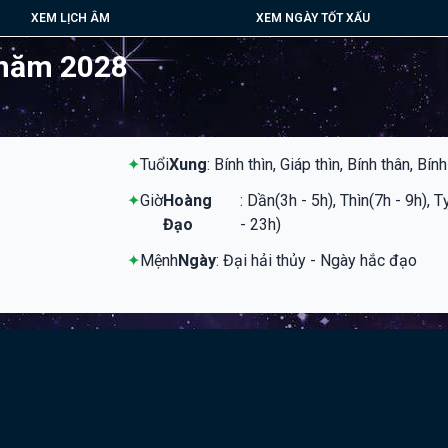
XEM LỊCH ÂM
XEM NGÀY TỐT XẤU
 năm 2028
✦
Tuổi
Xung
: Bính thìn, Giáp thìn, Bính thân, Bín
✦
Giờ
Hoàng
: Dần(3h - 5h), Thìn(7h - 9h), 
Đạo
- 23h)
✦
Mệnh
Ngày
: Đại hải thủy - Ngày hắc đạo