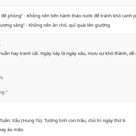
h đê phòng” - Không nên tiến hành tháo nước để tránh khó canh 
thượng sàng” - Không nên ăn chó, quỉ quái lên giường
.
ẫn hay tranh cãi. Ngày này là ngày xấu, mưu sự khó thành, dễ dẫ
hi
ng.”
Tuân: Xấu (Hung Tú). Tướng tinh con trâu, chủ trị ngày thứ 6.
 may áo mão.