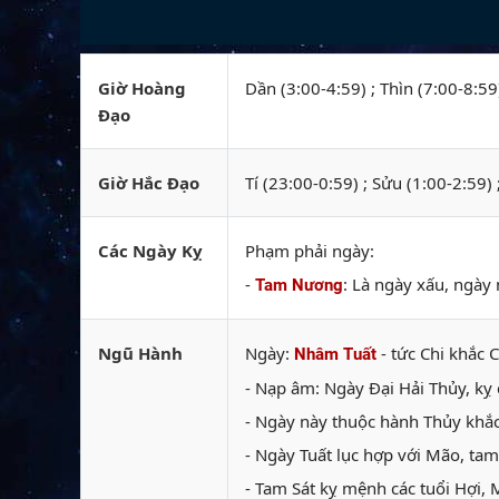
Giờ Hoàng
Dần (3:00-4:59) ; Thìn (7:00-8:59
Đạo
Giờ Hắc Đạo
Tí (23:00-0:59) ; Sửu (1:00-2:59)
Các Ngày Kỵ
Phạm phải ngày:
-
: Là ngày xấu, ngày 
Tam Nương
Ngũ Hành
Ngày:
- tức Chi khắc 
Nhâm Tuất
- Nạp âm: Ngày Đại Hải Thủy, kỵ c
- Ngày này thuộc hành Thủy khắc
- Ngày Tuất lục hợp với Mão, tam
- Tam Sát kỵ mệnh các tuổi Hợi, 