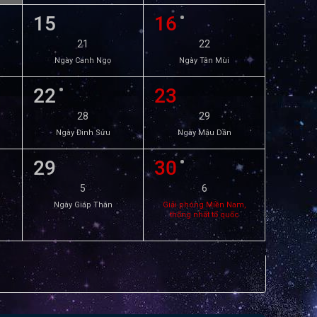
15
16
21
22
Ngày Canh Ngọ
Ngày Tân Mùi
22
23
28
29
Ngày Đinh Sửu
Ngày Mậu Dần
29
30
5
6
Ngày Giáp Thân
Giải phóng Miền Nam,
thống nhất tổ quốc