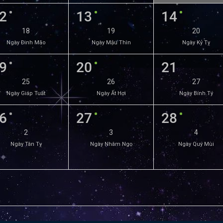
2
13
14
18
19
20
Ngày Đinh Mão
Ngày Mậu Thìn
Ngày Kỷ Tỵ
9
20
21
25
26
27
Ngày Giáp Tuất
Ngày Ất Hợi
Ngày Bính Tý
6
27
28
2
3
4
Ngày Tân Tỵ
Ngày Nhâm Ngọ
Ngày Quý Mùi