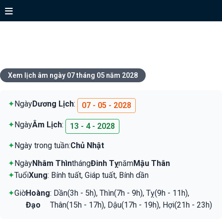
Xem lịch ngày 07 tháng 05 năm
2028
Xem lịch âm ngày 07 tháng 05 năm 2028
✦
Ngày
Dương Lịch
:
07 - 05 - 2028
✦
Ngày
Âm Lịch
:
13 - 4 - 2028
✦
Ngày trong tuần:
Chủ Nhật
✦
Ngày
Nhâm Thìn
tháng
Đinh Tỵ
năm
Mậu Thân
✦
Tuổi
Xung
: Bính tuất, Giáp tuất, Bính dần
✦
Giờ
Hoàng
: Dần(3h - 5h), Thìn(7h - 9h), Tỵ(9h - 11h),
Đạo
Thân(15h - 17h), Dậu(17h - 19h), Hợi(21h - 23h)