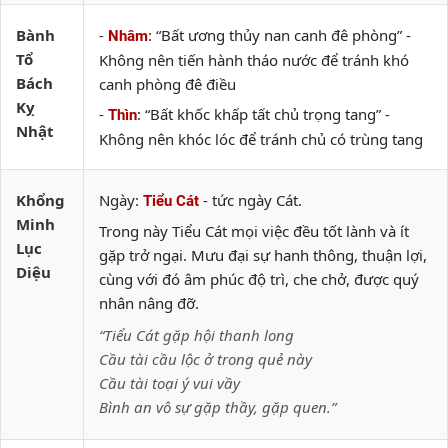
Bành
-
: “Bất ương thủy nan canh đê phòng” -
Nhâm
Tổ
Không nên tiến hành tháo nước để tránh khó
Bách
canh phòng đê điều
Kỵ
-
: “Bất khốc khấp tất chủ trọng tang” -
Thìn
Nhật
Không nên khóc lóc để tránh chủ có trùng tang
Khổng
Ngày:
- tức ngày Cát.
Tiểu Cát
Minh
Trong này Tiểu Cát mọi việc đều tốt lành và ít
Lục
gặp trở ngại. Mưu đại sự hanh thông, thuận lợi,
Diệu
cùng với đó âm phúc độ trì, che chở, được quý
nhân nâng đỡ.
“Tiểu Cát gặp hội thanh long
Cầu tài cầu lộc ở trong quẻ này
Cầu tài toại ý vui vầy
Bình an vô sự gặp thầy, gặp quen.”