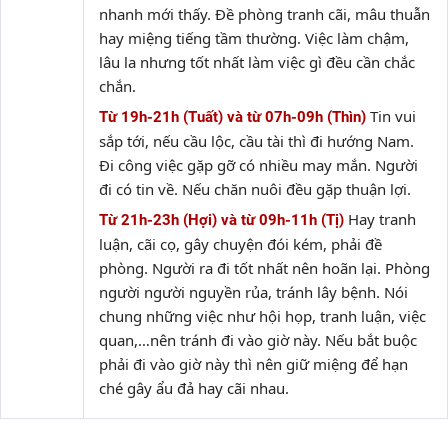
nhanh mới thấy. Đề phòng tranh cãi, mâu thuẫn
hay miệng tiếng tầm thường. Việc làm chậm,
lâu la nhưng tốt nhất làm việc gì đều cần chắc
chắn.
Tin vui
Từ 19h-21h (Tuất) và từ 07h-09h (Thìn)
sắp tới, nếu cầu lộc, cầu tài thì đi hướng Nam.
Đi công việc gặp gỡ có nhiều may mắn. Người
đi có tin về. Nếu chăn nuôi đều gặp thuận lợi.
Hay tranh
Từ 21h-23h (Hợi) và từ 09h-11h (Tị)
luận, cãi cọ, gây chuyện đói kém, phải đề
phòng. Người ra đi tốt nhất nên hoãn lại. Phòng
người người nguyền rủa, tránh lây bệnh. Nói
chung những việc như hội họp, tranh luận, việc
quan,…nên tránh đi vào giờ này. Nếu bắt buộc
phải đi vào giờ này thì nên giữ miệng để hạn
ché gây ẩu đả hay cãi nhau.