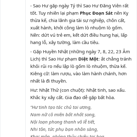
- Sao Hư gặp ngày Tý thì Sao Hư Đăng Viên rất
tốt. Tuy nhiên lại phạm
Phục Đoạn Sát
nên Kỵ
thừa kế, chia lãnh gia tài sự nghiệp, chôn cất,
xuất hành, khởi công làm lò nhuộm lò gốm.
Nên: dứt vú trẻ em, kết dứt điều hung hại, lấp
hang lỗ, xây tường, làm cầu tiêu.
- Gặp Huyền Nhật (những ngày 7, 8, 22, 23 Âm
Lịch) thì Sao Hư phạm
Diệt Một
: ắt chẳng tránh
khỏi rủi ro nếu lập lò gốm lò nhuộm, thừa kế.
Kiêng cữ: làm rượu, vào làm hành chánh, hơn
nhất là đi thuyền.
Hư: Nhật Thử (con chuột): Nhật tinh, sao xấu.
Khắc kỵ xây cất. Gia đạo dễ gặp bất hòa.
“Hư tinh tạo tác chủ tai ương,
Nam nữ cô miên bất nhất song,
Nội loạn phong thanh vô lễ tiết,
Nhi tôn, tức phụ bạn nhân sàng,
Khai môn, phóng thủy chiêu tai họa,