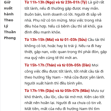
Giờ
Là giờ rất
Từ 11h-13h (Ngọ) và từ 23h-01h (Tý)
xuất
tốt lành, nếu đi thường gặp được may mắn.
hành
Buôn bán, kinh doanh có lời. Người đi sắp về
Theo
nhà. Phụ nữ có tin mừng. Mọi việc trong nhà
Lý
đều hòa hợp. Nếu có bệnh cầu thì sẽ khỏi, gia
Thuần
đình đều mạnh khỏe.
Phong
Cầu tài thì
Từ 13h-15h (Mùi) và từ 01-03h (Sửu)
không có lợi, hoặc hay bị trái ý. Nếu ra đi hay
thiệt, gặp nạn, việc quan trọng thì phải đòn, gặp
ma quỷ nên cúng tế thì mới an.
Mọi
Từ 15h-17h (Thân) và từ 03h-05h (Dần)
công việc đều được tốt lành, tốt nhất cầu tài đi
theo hướng Tây Nam – Nhà cửa được yên lành.
Người xuất hành thì đều bình yên.
Mưu sự
Từ 17h-19h (Dậu) và từ 05h-07h (Mão)
khó thành, cầu lộc, cầu tài mờ mịt. Kiện cáo tốt
nhất nên hoãn lại. Người đi xa chưa có tin về.
Mất tiền, mất của nếu đi hướng Nam thì tìm