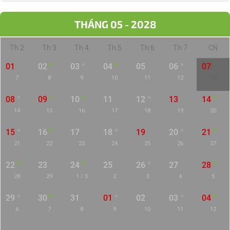
THÁNG 05 - 2028
Th 2
Th 3
Th 4
Th 5
Th 6
Th 7
CN
01
02
03
04
05
06
07
7
8
9
10
11
12
13
08
09
10
11
12
13
14
14
15
16
17
18
19
20
15
16
17
18
19
20
21
21
22
23
24
25
26
27
22
23
24
25
26
27
28
28
29
1 / 5
2
3
4
5
29
30
31
01
02
03
04
6
7
8
9
10
11
12