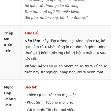
Hổ giảo, xà thương cập tốt vong.
Tam tam ngũ ngũ liên niên bệnh,
Gia phá, nhân vong, bất khả đương.”
Thập
Trực Bế
Nhị
Nên làm
: Xây đắp tường, đặt táng, gắn cửa, kê
Kiến
gác, làm cầu. Khởi công lò nhuộm lò gốm, uống
Trừ
thuốc, trị bệnh (nhưng chớ trị bệnh mắt), tu sửa
cây cối.
Không nên
: Lên quan nhậm chức, thừa kế chức
tước hay sự nghiệp, nhập học, chữa bệnh mắt.
Ngọc
:
Sao tốt
Hạp
- Thiên Quan: Tốt cho mọi việc.
Thông
- Phúc Sinh: Tốt cho mọi việc.
Thư
- Cát Khánh: Tốt cho mọi việc.