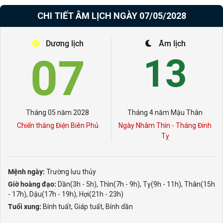
CHI TIẾT ÂM LỊCH NGÀY 07/05/2028
Dương lịch
Âm lịch
07
13
Tháng 05 năm 2028
Tháng 4 năm Mậu Thân
Chiến thắng Điện Biên Phủ
Ngày Nhâm Thìn - Tháng Đinh
Tỵ
Mệnh ngày:
Trường lưu thủy
Giờ hoàng đạo:
Dần(3h - 5h), Thìn(7h - 9h), Tỵ(9h - 11h), Thân(15h
- 17h), Dậu(17h - 19h), Hợi(21h - 23h)
Tuổi xung:
Bính tuất, Giáp tuất, Bính dần