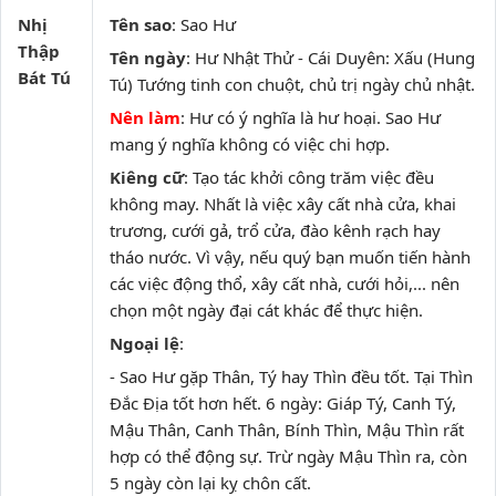
Nhị
Tên sao
: Sao Hư
Thập
Tên ngày
: Hư Nhật Thử - Cái Duyên: Xấu (Hung
Bát Tú
Tú) Tướng tinh con chuột, chủ trị ngày chủ nhật.
Nên làm
: Hư có ý nghĩa là hư hoại. Sao Hư
mang ý nghĩa không có việc chi hợp.
Kiêng cữ
: Tạo tác khởi công trăm việc đều
không may. Nhất là việc xây cất nhà cửa, khai
trương, cưới gả, trổ cửa, đào kênh rạch hay
tháo nước. Vì vậy, nếu quý bạn muốn tiến hành
các việc động thổ, xây cất nhà, cưới hỏi,... nên
chọn một ngày đại cát khác để thực hiện.
Ngoại lệ
:
- Sao Hư gặp Thân, Tý hay Thìn đều tốt. Tại Thìn
Đắc Địa tốt hơn hết. 6 ngày: Giáp Tý, Canh Tý,
Mậu Thân, Canh Thân, Bính Thìn, Mậu Thìn rất
hợp có thể động sự. Trừ ngày Mậu Thìn ra, còn
5 ngày còn lại kỵ chôn cất.