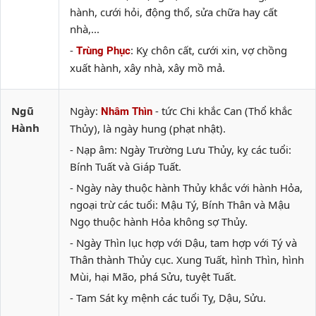
hành, cưới hỏi, động thổ, sửa chữa hay cất
nhà,...
-
: Kỵ chôn cất, cưới xin, vợ chồng
Trùng Phục
xuất hành, xây nhà, xây mồ mả.
Ngũ
Ngày:
- tức Chi khắc Can (Thổ khắc
Nhâm Thìn
Hành
Thủy), là ngày hung (phạt nhật).
- Nạp âm: Ngày Trường Lưu Thủy, kỵ các tuổi:
Bính Tuất và Giáp Tuất.
- Ngày này thuộc hành Thủy khắc với hành Hỏa,
ngoại trừ các tuổi: Mậu Tý, Bính Thân và Mậu
Ngọ thuộc hành Hỏa không sợ Thủy.
- Ngày Thìn lục hợp với Dậu, tam hợp với Tý và
Thân thành Thủy cục. Xung Tuất, hình Thìn, hình
Mùi, hại Mão, phá Sửu, tuyệt Tuất.
- Tam Sát kỵ mệnh các tuổi Tỵ, Dậu, Sửu.