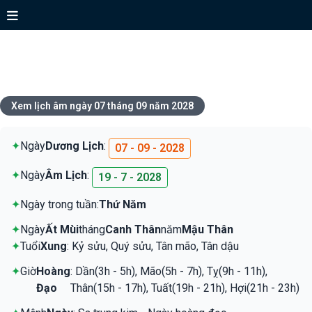
Xem lịch ngày 07 tháng 09 năm
2028
Xem lịch âm ngày 07 tháng 09 năm 2028
✦
Ngày
Dương Lịch
:
07 - 09 - 2028
✦
Ngày
Âm Lịch
:
19 - 7 - 2028
✦
Ngày trong tuần:
Thứ Năm
✦
Ngày
Ất Mùi
tháng
Canh Thân
năm
Mậu Thân
✦
Tuổi
Xung
: Kỷ sửu, Quý sửu, Tân mão, Tân dậu
✦
Giờ
Hoàng
: Dần(3h - 5h), Mão(5h - 7h), Tỵ(9h - 11h),
Đạo
Thân(15h - 17h), Tuất(19h - 21h), Hợi(21h - 23h)