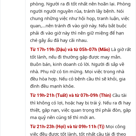
phòng. Người ra đi tốt nhất nên hoãn lại. Phòng
người người nguyền rủa, tránh lây bệnh. Nói
chung những việc như hội họp, tranh luận, việc
quan,…nên tránh đi vào giờ này. Nếu bắt buộc
phải đi vào giờ này thì nên giữ miệng để hạn
ché gây ẩu đả hay cãi nhau.
Là giờ rất
Từ 17h-19h (Dậu) và từ 05h-07h (Mão)
tốt lành, nếu đi thường gặp được may mắn.
Buôn bán, kinh doanh có lời. Người đi sắp về
nhà. Phụ nữ có tin mừng. Mọi việc trong nhà
đều hòa hợp. Nếu có bệnh cầu thì sẽ khỏi, gia
đình đều mạnh khỏe.
Cầu tài
Từ 19h-21h (Tuất) và từ 07h-09h (Thìn)
thì không có lợi, hoặc hay bị trái ý. Nếu ra đi hay
thiệt, gặp nạn, việc quan trọng thì phải đòn, gặp
ma quỷ nên cúng tế thì mới an.
Mọi công
Từ 21h-23h (Hợi) và từ 09h-11h (Tị)
việc đều được tốt lành, tốt nhất cầu tài đi theo