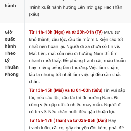
hành
Tránh xuất hành hướng Lên Trời gặp Hạc Thần
(xấu)
Giờ
Mưu sự
Từ 11h-13h (Ngọ) và từ 23h-01h (Tý)
xuất
khó thành, cầu lộc, cầu tài mờ mịt. Kiện cáo tốt
hành
nhất nên hoãn lại. Người đi xa chưa có tin về.
Theo
Mất tiền, mất của nếu đi hướng Nam thì tìm
Lý
nhanh mới thấy. Đề phòng tranh cãi, mâu thuẫn
Thuần
hay miệng tiếng tầm thường. Việc làm chậm,
Phong
lâu la nhưng tốt nhất làm việc gì đều cần chắc
chắn.
Tin vui sắp
Từ 13h-15h (Mùi) và từ 01-03h (Sửu)
tới, nếu cầu lộc, cầu tài thì đi hướng Nam. Đi
công việc gặp gỡ có nhiều may mắn. Người đi
có tin về. Nếu chăn nuôi đều gặp thuận lợi.
Hay
Từ 15h-17h (Thân) và từ 03h-05h (Dần)
tranh luận, cãi cọ, gây chuyện đói kém, phải đề