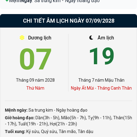
✦
Mệnh
Ngày
: Sa trung kim - Ngày hoàng đạo
CHI TIẾT ÂM LỊCH NGÀY 07/09/2028
Dương lịch
Âm lịch
07
19
Tháng 09 năm 2028
Tháng 7 năm Mậu Thân
Thứ Năm
Ngày Ất Mùi - Tháng Canh Thân
Mệnh ngày:
Sa trung kim - Ngày hoàng đạo
Giờ hoàng đạo:
Dần(3h - 5h), Mão(5h - 7h), Tỵ(9h - 11h), Thân(15h
- 17h), Tuất(19h - 21h), Hợi(21h - 23h)
Tuổi xung:
Kỷ sửu, Quý sửu, Tân mão, Tân dậu