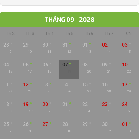
THÁNG 09 - 2028
Th 2
Th 3
Th 4
Th 5
Th 6
Th 7
CN
28
29
30
31
01
02
03
9
10
11
12
13
14
15
04
05
06
07
08
09
10
16
17
18
19
20
21
22
11
12
13
14
15
16
17
23
24
25
26
27
28
29
18
19
20
21
22
23
24
30
1 / 8
2
3
4
5
6
25
26
27
28
29
30
01
7
8
9
10
11
12
13