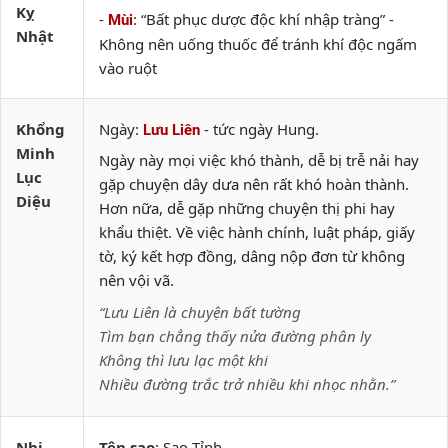
Kỵ
-
: “Bất phục dược độc khí nhập tràng” -
Mùi
Nhật
Không nên uống thuốc để tránh khí độc ngấm
vào ruột
Khổng
Ngày:
- tức ngày Hung.
Lưu Liên
Minh
Ngày này mọi việc khó thành, dễ bị trễ nải hay
Lục
gặp chuyện dây dưa nên rất khó hoàn thành.
Diệu
Hơn nữa, dễ gặp những chuyện thị phi hay
khẩu thiệt. Về việc hành chính, luật pháp, giấy
tờ, ký kết hợp đồng, dâng nộp đơn từ không
nên vội vã.
“Lưu Liên là chuyện bất tường
Tìm bạn chẳng thấy nửa đường phân ly
Không thì lưu lạc một khi
Nhiều đường trắc trở nhiều khi nhọc nhằn.”
Nhị
Tên sao
: Sao Tỉnh