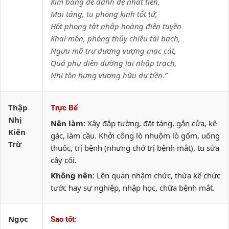
Kim bảng đề danh đệ nhất tiên,
Mai táng, tu phòng kinh tốt tử,
Hốt phong tật nhập hoàng điên tuyền
Khai môn, phóng thủy chiêu tài bạch,
Ngưu mã trư dương vượng mạc cát,
Quả phụ điền đường lai nhập trạch,
Nhi tôn hưng vượng hữu dư tiền.”
Thập
Trực Bế
Nhị
Nên làm
: Xây đắp tường, đặt táng, gắn cửa, kê
Kiến
gác, làm cầu. Khởi công lò nhuộm lò gốm, uống
Trừ
thuốc, trị bệnh (nhưng chớ trị bệnh mắt), tu sửa
cây cối.
Không nên
: Lên quan nhậm chức, thừa kế chức
tước hay sự nghiệp, nhập học, chữa bệnh mắt.
Ngọc
:
Sao tốt