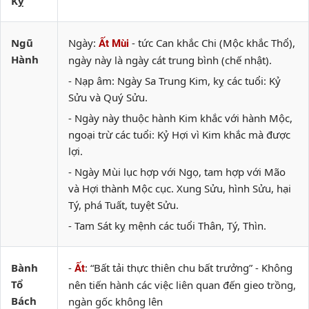
Kỵ
Ngũ
Ngày:
- tức Can khắc Chi (Mộc khắc Thổ),
Ất Mùi
Hành
ngày này là ngày cát trung bình (chế nhật).
- Nạp âm: Ngày Sa Trung Kim, kỵ các tuổi: Kỷ
Sửu và Quý Sửu.
- Ngày này thuộc hành Kim khắc với hành Mộc,
ngoại trừ các tuổi: Kỷ Hợi vì Kim khắc mà được
lợi.
- Ngày Mùi lục hợp với Ngọ, tam hợp với Mão
và Hợi thành Mộc cục. Xung Sửu, hình Sửu, hại
Tý, phá Tuất, tuyệt Sửu.
- Tam Sát kỵ mệnh các tuổi Thân, Tý, Thìn.
Bành
-
: “Bất tải thực thiên chu bất trưởng” - Không
Ất
Tổ
nên tiến hành các việc liên quan đến gieo trồng,
Bách
ngàn gốc không lên