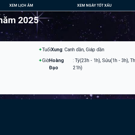
XEM LỊCH ÂM
XEM NGÀY TỐT XẤU
 năm 2025
✦
Tuổi
Xung
: Canh dần, Giáp dần
✦
Giờ
Hoàng
: Tý(23h - 1h), Sửu(1h - 3h), T
Đạo
21h)