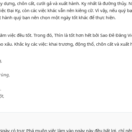
y dựng, chôn cất, cưới gả và xuất hành. Kỵ nhất là đường thủy.
 việc Đại Kỵ, còn các việc khác vẫn nên kiêng cữ. Vì vậy, nếu quý 
ất hành quý bạn nên chọn một ngày tốt khác để thực hiện.
răm việc đều tốt. Trong đó, Thìn là tốt hơn hết bởi Sao Đê Đăng Vi
o xấu. Khắc kỵ các việc: khai trương, động thổ, chôn cất và xuất 
g,
rùng,
.
ột,
gày có trực Phá muôn việc làm vào ngày này đều bất lợi, chỉ nê