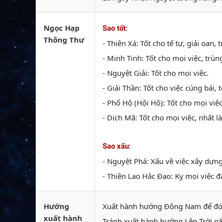
Ngọc Hạp
:
Sao tốt
Thông Thư
- Thiên Xá: Tốt cho tế tự, giải oan,
- Minh Tinh: Tốt cho mọi việc, trùn
- Nguyệt Giải: Tốt cho mọi việc.
- Giải Thần: Tốt cho việc cúng bái, 
- Phổ Hộ (Hội Hộ): Tốt cho mọi việc
- Dịch Mã: Tốt cho mọi việc, nhất l
:
Sao xấu
- Nguyệt Phá: Xấu về việc xây dựn
- Thiên Lao Hắc Đạo: Kỵ mọi việc đạ
Hướng
Xuất hành hướng Đông Nam để đón 
xuất hành
Tránh xuất hành hướng Lên Trời g