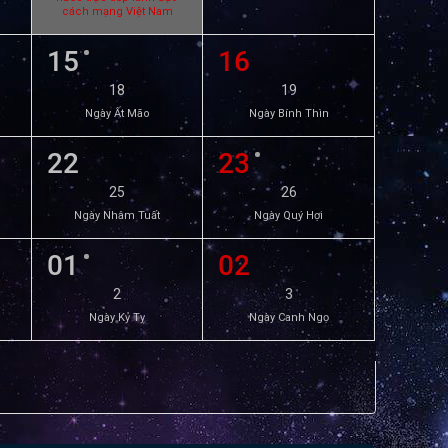
cách mạng Việt Nam
15
16
18
19
Ngày Ất Mão
Ngày Bính Thìn
22
23
25
26
Ngày Nhâm Tuất
Ngày Quý Hợi
01
02
2
3
Ngày Kỷ Tỵ
Ngày Canh Ngọ