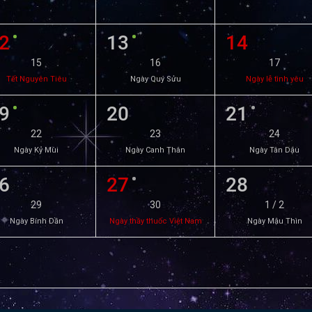
2
13
14
15
16
17
Tết Nguyên Tiêu
Ngày Quý Sửu
Ngày lễ tình yêu
9
20
21
22
23
24
Ngày Kỷ Mùi
Ngày Canh Thân
Ngày Tân Dậu
6
27
28
29
30
1 / 2
Ngày Bính Dần
Ngày thầy thuốc Việt Nam
Ngày Mậu Thìn