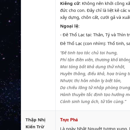
Kiêng cữ
: Không nên khởi công xâ
đức cho con. Đây chỉ là liệt kê các
xây dựng, chôn cất, cưới gả và xu
Ngoại lệ
:
- Đê Thổ Lạc tại: Thân, Tý và Thìn t
Đê Thổ Lạc (con nhím): Thổ tinh, sa
“Đê tinh tạo tác chủ tai hung,
Phí tận điền viên, thương khố khôn
Mai táng bất khả dụng thử nhật,
Huyền thằng, điếu khả, họa trùng t
Nhược thị hôn nhân ly biệt tán,
Dạ chiêu lãng tử nhập phòng trung
Hành thuyền tắc định tạo hướng m
Cánh sinh lung ách, tử tôn cùng.”
Thập Nhị
Trực Phá
Kiến Trừ
Là ngày Nhật Nguyệt tương xung. N