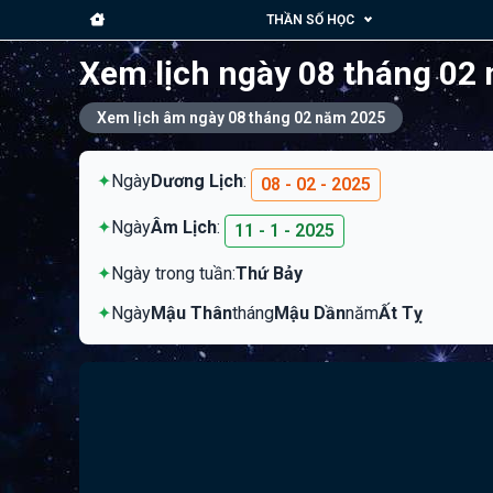
THẦN SỐ HỌC
Xem lịch ngày 08 tháng 02
Xem lịch âm ngày 08 tháng 02 năm 2025
✦
Ngày
Dương Lịch
:
08 - 02 - 2025
✦
Ngày
Âm Lịch
:
11 - 1 - 2025
✦
Ngày trong tuần:
Thứ Bảy
✦
Ngày
Mậu Thân
tháng
Mậu Dần
năm
Ất Tỵ