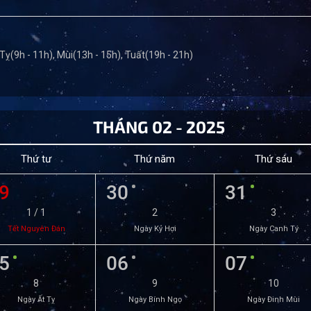
 Tỵ(9h - 11h), Mùi(13h - 15h), Tuất(19h - 21h)
THÁNG 02 - 2025
Thứ tư
Thứ năm
Thứ sáu
9
30
31
1 / 1
2
3
Tết Nguyên Đán
Ngày Kỷ Hợi
Ngày Canh Tý
5
06
07
8
9
10
Ngày Ất Tỵ
Ngày Bính Ngọ
Ngày Đinh Mùi