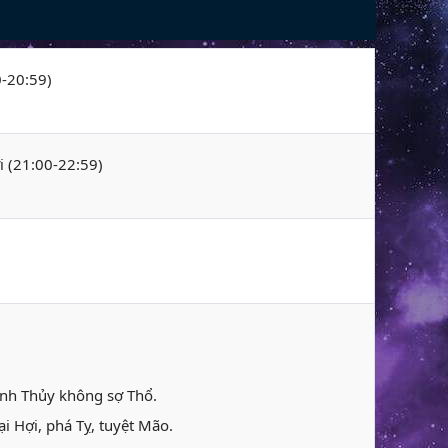
0-20:59)
i (21:00-22:59)
ành Thủy không sợ Thổ.
i Hợi, phá Tỵ, tuyệt Mão.