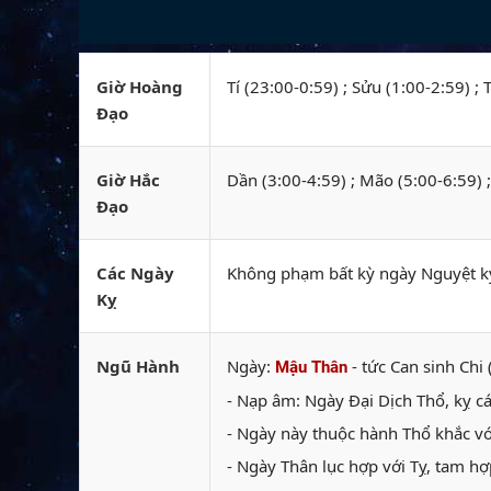
Giờ Hoàng
Tí (23:00-0:59) ; Sửu (1:00-2:59) ; 
Đạo
Giờ Hắc
Dần (3:00-4:59) ; Mão (5:00-6:59) 
Đạo
Các Ngày
Không phạm bất kỳ ngày Nguyệt kỵ
Kỵ
Ngũ Hành
Ngày:
- tức Can sinh Chi 
Mậu Thân
- Nạp âm: Ngày Đại Dịch Thổ, kỵ c
- Ngày này thuộc hành Thổ khắc vớ
- Ngày Thân lục hợp với Tỵ, tam hợ