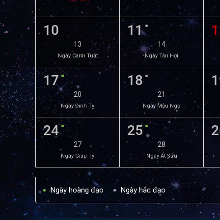
10
11
1
13
14
Ngày Canh Tuất
Ngày Tân Hợi
17
18
1
20
21
Ngày Đinh Tỵ
Ngày Mậu Ngọ
24
25
2
27
28
Ngày Giáp Tý
Ngày Ất Sửu
Ngày hoàng đạo
Ngày hắc đạo