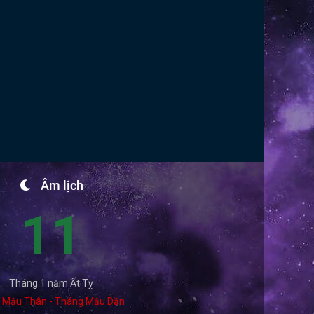
Âm lịch
11
Tháng 1 năm Ất Tỵ
 Mậu Thân - Tháng Mậu Dần