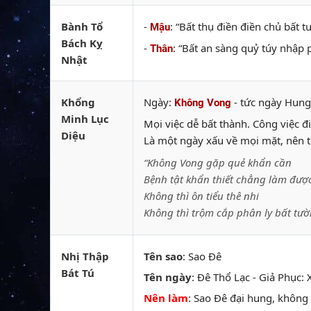
Bành Tổ
-
: “Bất thụ điền điền chủ bất 
Mậu
Bách Kỵ
-
: “Bất an sàng quỷ túy nhập
Thân
Nhật
Khổng
Ngày:
- tức ngày Hung
Không Vong
Minh Lục
Mọi việc dễ bất thành. Công việc đi 
Diệu
Là một ngày xấu về mọi mặt, nên 
“Không Vong gặp quẻ khẩn cần
Bệnh tật khẩn thiết chẳng làm được
Không thì ôn tiểu thê nhi
Không thì trộm cắp phân ly bất tườ
Nhị Thập
Tên sao
: Sao Đê
Bát Tú
Tên ngày
: Đê Thổ Lạc - Giả Phục: 
Nên làm
: Sao Đê đại hung, không 