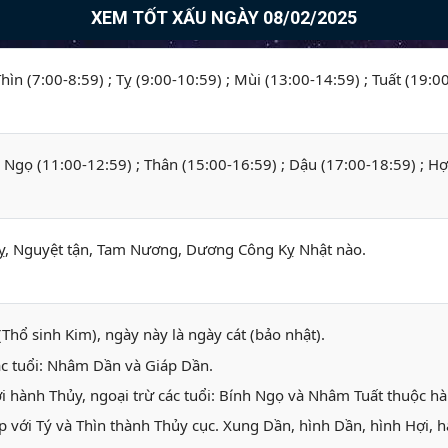
XEM TỐT XẤU NGÀY 08/02/2025
Thìn (7:00-8:59) ; Tỵ (9:00-10:59) ; Mùi (13:00-14:59) ; Tuất (19:0
; Ngọ (11:00-12:59) ; Thân (15:00-16:59) ; Dậu (17:00-18:59) ; Hợ
, Nguyệt tận, Tam Nương, Dương Công Kỵ Nhật nào.
(Thổ sinh Kim), ngày này là ngày cát (bảo nhật).
ác tuổi: Nhâm Dần và Giáp Dần.
i hành Thủy, ngoại trừ các tuổi: Bính Ngọ và Nhâm Tuất thuộc h
p với Tý và Thìn thành Thủy cục. Xung Dần, hình Dần, hình Hợi, hạ