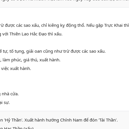
 trừ được các sao xấu, chỉ kiêng kỵ động thổ. Nếu gặp Trực Khai thì
g với Thiên Lao Hắc Đạo thì xấu.
tế tự, tố tụng, giải oan cũng như trừ được các sao xấu.
, làm phúc, giá thú, xuất hành.
à việc xuất hành.
g nhà cửa.
i sự.
'Hỷ Thần'. Xuất hành hướng Chính Nam để đón 'Tài Thần'.
ặp Hạc Thần (xấu)