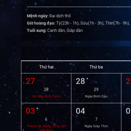
Mệnh ngày:
Đại dịch thổ
Giờ hoàng đạo:
Tý(23h - 1h), Sửu(1h - 3h), Thìn(7h - 9h),
Tuổi xung:
Canh dần, Giáp dần
Thứ hai
Thứ ba
27
28
2
28
29
Ký hiệp định Paris
Ngày Đinh Dậu
03
04
0
6
7
Thành lập Đảng cộng sản
Ngày Giáp Thìn
Việt Nam