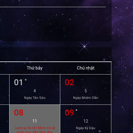
Thứ bảy
Chủ nhật
01
02
4
5
Ngày Tân Sửu
Ngày Nhâm Dần
08
09
11
12
Lãnh tụ Hồ Chí Minh trở về
Ngày Kỷ Dậu
nước trực tiếp lãnh đạo