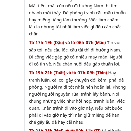
Mất tiền, mất của nếu đi hướng Nam thì tìm
nhanh mới thấy. Đề phòng tranh cãi, mâu thuẫn
hay miệng tiếng tầm thường. Việc làm chậm,
lâu la nhưng tốt nhất làm việc gì đều cần chắc
chắn.
Tin vui
Từ 17h-19h (Dậu) và từ 05h-07h (Mão)
sắp tới, nếu cầu lộc, cầu tài thì đi hướng Nam.
Đi công việc gặp gỡ có nhiều may mắn. Người
đi có tin về. Nếu chăn nuôi đều gặp thuận lợi.
Hay
Từ 19h-21h (Tuất) và từ 07h-09h (Thìn)
tranh luận, cãi cọ, gây chuyện đói kém, phải đề
phòng. Người ra đi tốt nhất nên hoãn lại. Phòng
người người nguyền rủa, tránh lây bệnh. Nói
chung những việc như hội họp, tranh luận, việc
quan,…nên tránh đi vào giờ này. Nếu bắt buộc
phải đi vào giờ này thì nên giữ miệng để hạn
ché gây ẩu đả hay cãi nhau.
Là giờ rất