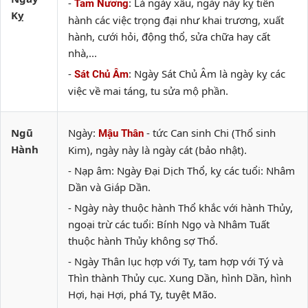
-
: Là ngày xấu, ngày này kỵ tiến
Tam Nương
Kỵ
hành các việc trọng đại như khai trương, xuất
hành, cưới hỏi, động thổ, sửa chữa hay cất
nhà,...
-
: Ngày Sát Chủ Âm là ngày kỵ các
Sát Chủ Âm
việc về mai táng, tu sửa mộ phần.
Ngũ
Ngày:
- tức Can sinh Chi (Thổ sinh
Mậu Thân
Hành
Kim), ngày này là ngày cát (bảo nhật).
- Nạp âm: Ngày Đại Dịch Thổ, kỵ các tuổi: Nhâm
Dần và Giáp Dần.
- Ngày này thuộc hành Thổ khắc với hành Thủy,
ngoại trừ các tuổi: Bính Ngọ và Nhâm Tuất
thuộc hành Thủy không sợ Thổ.
- Ngày Thân lục hợp với Tỵ, tam hợp với Tý và
Thìn thành Thủy cục. Xung Dần, hình Dần, hình
Hợi, hại Hợi, phá Tỵ, tuyệt Mão.