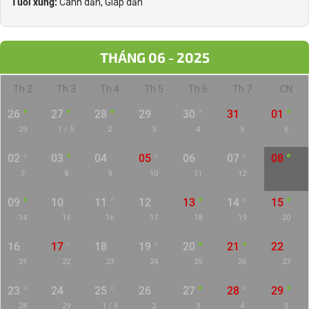
Tuổi xung:
Canh dần, Giáp dần
THÁNG 06 - 2025
Th 2
Th 3
Th 4
Th 5
Th 6
Th 7
CN
26
27
28
29
30
31
01
29
1 / 5
2
3
4
5
6
02
03
04
05
06
07
08
7
8
9
10
11
12
13
09
10
11
12
13
14
15
14
15
16
17
18
19
20
16
17
18
19
20
21
22
21
22
23
24
25
26
27
23
24
25
26
27
28
29
28
29
1 / 6
2
3
4
5