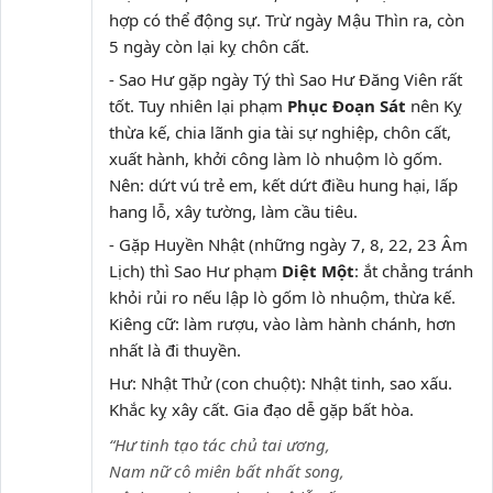
hợp có thể động sự. Trừ ngày Mậu Thìn ra, còn
5 ngày còn lại kỵ chôn cất.
- Sao Hư gặp ngày Tý thì Sao Hư Đăng Viên rất
tốt. Tuy nhiên lại phạm
Phục Đoạn Sát
nên Kỵ
thừa kế, chia lãnh gia tài sự nghiệp, chôn cất,
xuất hành, khởi công làm lò nhuộm lò gốm.
Nên: dứt vú trẻ em, kết dứt điều hung hại, lấp
hang lỗ, xây tường, làm cầu tiêu.
- Gặp Huyền Nhật (những ngày 7, 8, 22, 23 Âm
Lịch) thì Sao Hư phạm
Diệt Một
: ắt chẳng tránh
khỏi rủi ro nếu lập lò gốm lò nhuộm, thừa kế.
Kiêng cữ: làm rượu, vào làm hành chánh, hơn
nhất là đi thuyền.
Hư: Nhật Thử (con chuột): Nhật tinh, sao xấu.
Khắc kỵ xây cất. Gia đạo dễ gặp bất hòa.
“Hư tinh tạo tác chủ tai ương,
Nam nữ cô miên bất nhất song,