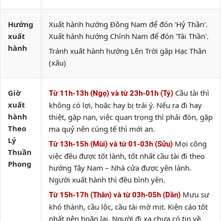
Hướng
Xuất hành hướng Đông Nam để đón 'Hỷ Thần'.
xuất
Xuất hành hướng Chính Nam để đón 'Tài Thần'.
hành
Tránh xuất hành hướng Lên Trời gặp Hạc Thần
(xấu)
Giờ
Cầu tài thì
Từ 11h-13h (Ngọ) và từ 23h-01h (Tý)
xuất
không có lợi, hoặc hay bị trái ý. Nếu ra đi hay
hành
thiệt, gặp nạn, việc quan trọng thì phải đòn, gặp
Theo
ma quỷ nên cúng tế thì mới an.
Lý
Mọi công
Từ 13h-15h (Mùi) và từ 01-03h (Sửu)
Thuần
việc đều được tốt lành, tốt nhất cầu tài đi theo
Phong
hướng Tây Nam – Nhà cửa được yên lành.
Người xuất hành thì đều bình yên.
Mưu sự
Từ 15h-17h (Thân) và từ 03h-05h (Dần)
khó thành, cầu lộc, cầu tài mờ mịt. Kiện cáo tốt
nhất nên hoãn lại. Người đi xa chưa có tin về.