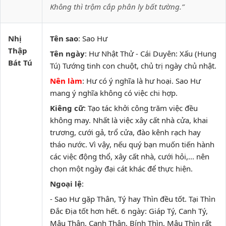
Không thì trộm cắp phân ly bất tường.”
Nhị
Tên sao
: Sao Hư
Thập
Tên ngày
: Hư Nhật Thử - Cái Duyên: Xấu (Hung
Bát Tú
Tú) Tướng tinh con chuột, chủ trị ngày chủ nhật.
Nên làm
: Hư có ý nghĩa là hư hoại. Sao Hư
mang ý nghĩa không có việc chi hợp.
Kiêng cữ
: Tạo tác khởi công trăm việc đều
không may. Nhất là việc xây cất nhà cửa, khai
trương, cưới gả, trổ cửa, đào kênh rạch hay
tháo nước. Vì vậy, nếu quý bạn muốn tiến hành
các việc động thổ, xây cất nhà, cưới hỏi,... nên
chọn một ngày đại cát khác để thực hiện.
Ngoại lệ
:
- Sao Hư gặp Thân, Tý hay Thìn đều tốt. Tại Thìn
Đắc Địa tốt hơn hết. 6 ngày: Giáp Tý, Canh Tý,
Mậu Thân, Canh Thân, Bính Thìn, Mậu Thìn rất