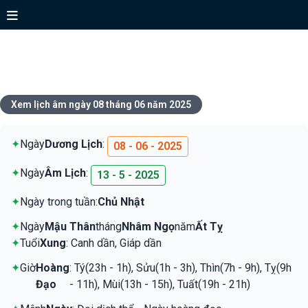
Xem lịch ngày 08 tháng 06 năm
2025
Xem lịch âm ngày 08 tháng 06 năm 2025
✦
Ngày
Dương Lịch
:
08 - 06 - 2025
✦
Ngày
Âm Lịch
:
13 - 5 - 2025
✦
Ngày trong tuần:
Chủ Nhật
✦
Ngày
Mậu Thân
tháng
Nhâm Ngọ
năm
Ất Tỵ
✦
Tuổi
Xung
: Canh dần, Giáp dần
✦
Giờ
Hoàng
: Tý(23h - 1h), Sửu(1h - 3h), Thìn(7h - 9h), Tỵ(9h
Đạo
- 11h), Mùi(13h - 15h), Tuất(19h - 21h)