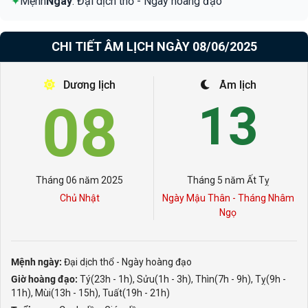
✦
Mệnh
Ngày
: Đại dịch thổ - Ngày hoàng đạo
CHI TIẾT ÂM LỊCH NGÀY 08/06/2025
Dương lịch
Âm lịch
08
13
Tháng 06 năm 2025
Tháng 5 năm Ất Tỵ
Chủ Nhật
Ngày Mậu Thân - Tháng Nhâm
Ngọ
Mệnh ngày:
Đại dịch thổ - Ngày hoàng đạo
Giờ hoàng đạo:
Tý(23h - 1h), Sửu(1h - 3h), Thìn(7h - 9h), Tỵ(9h -
11h), Mùi(13h - 15h), Tuất(19h - 21h)