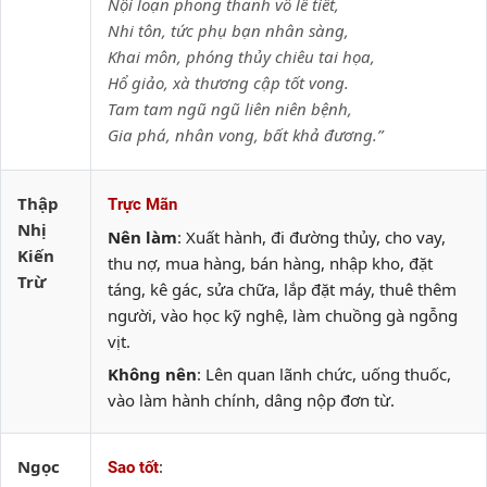
Nội loạn phong thanh vô lễ tiết,
Nhi tôn, tức phụ bạn nhân sàng,
Khai môn, phóng thủy chiêu tai họa,
Hổ giảo, xà thương cập tốt vong.
Tam tam ngũ ngũ liên niên bệnh,
Gia phá, nhân vong, bất khả đương.”
Thập
Trực Mãn
Nhị
Nên làm
: Xuất hành, đi đường thủy, cho vay,
Kiến
thu nợ, mua hàng, bán hàng, nhập kho, đặt
Trừ
táng, kê gác, sửa chữa, lắp đặt máy, thuê thêm
người, vào học kỹ nghệ, làm chuồng gà ngỗng
vịt.
Không nên
: Lên quan lãnh chức, uống thuốc,
vào làm hành chính, dâng nộp đơn từ.
Ngọc
:
Sao tốt