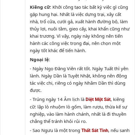
Kiêng cữ
: Khởi công tạo tác bất kỳ việc gì cũng
gặp hung hại. Nhất là việc dựng trại, xây cất
nhà, trổ cửa, cưới gả, xuất hành đường bộ, làm
thủy lợi, nuôi tằm, gieo cấy, khai khẩn cũng như
khai trương. Vì vậy, ngày này không nên tiến
hành các công việc trọng đại, nên chọn một
ngày tốt khác để tiến hành.
Ngoại lệ
:
- Ngày Ngọ Đăng Viên rất tốt. Ngày Tuất thì yên
lành. Ngày Dần là Tuyệt Nhật, không nên động
tác việc chi, riêng có ngày Nhâm Dần thì dùng
được.
- Trúng ngày 14 Âm lịch là
, kiêng
Diệt Một Sát
cữ: lập lò nhuộm lò gốm, làm rượu, thừa kế sự
nghiệp, vào làm hành chánh, nhất là đi thuyền
chẳng thể tránh khỏi rủi ro.
- Sao Ngưu là một trong
, nếu sanh
Thất Sát Tinh