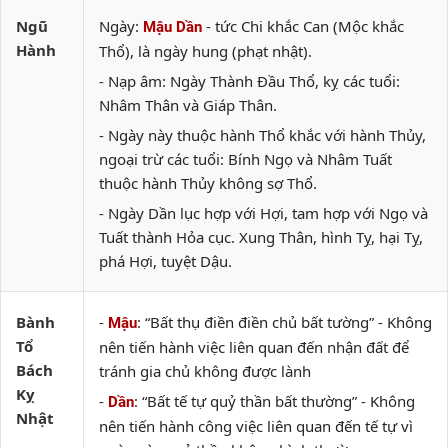
Ngũ
Ngày:
- tức Chi khắc Can (Mộc khắc
Mậu Dần
Hành
Thổ), là ngày hung (phạt nhật).
- Nạp âm: Ngày Thành Đầu Thổ, kỵ các tuổi:
Nhâm Thân và Giáp Thân.
- Ngày này thuộc hành Thổ khắc với hành Thủy,
ngoại trừ các tuổi: Bính Ngọ và Nhâm Tuất
thuộc hành Thủy không sợ Thổ.
- Ngày Dần lục hợp với Hợi, tam hợp với Ngọ và
Tuất thành Hỏa cục. Xung Thân, hình Tỵ, hại Tỵ,
phá Hợi, tuyệt Dậu.
Bành
-
: “Bất thụ điền điền chủ bất tường” - Không
Mậu
Tổ
nên tiến hành việc liên quan đến nhận đất để
Bách
tránh gia chủ không được lành
Kỵ
-
: “Bất tế tự quỷ thần bất thường” - Không
Dần
Nhật
nên tiến hành công việc liên quan đến tế tự vì