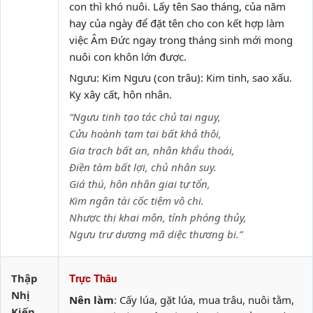
con thì khó nuôi. Lấy tên Sao tháng, của năm
hay của ngày để đặt tên cho con kết hợp làm
việc Âm Đức ngay trong tháng sinh mới mong
nuôi con khôn lớn được.
Ngưu: Kim Ngưu (con trâu): Kim tinh, sao xấu.
Kỵ xây cất, hôn nhân.
“Ngưu tinh tạo tác chủ tai nguy,
Cửu hoành tam tai bất khả thôi,
Gia trạch bất an, nhân khẩu thoái,
Điền tàm bất lợi, chủ nhân suy.
Giá thú, hôn nhân giai tự tổn,
Kim ngân tài cốc tiệm vô chi.
Nhược thị khai môn, tính phóng thủy,
Ngưu trư dương mã diệc thương bi.”
Thập
Trực Thâu
Nhị
Nên làm
: Cấy lúa, gặt lúa, mua trâu, nuôi tằm,
Kiến