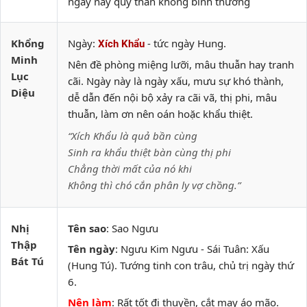
ngày này quỷ thần không bình thường
Khổng
Ngày:
- tức ngày Hung.
Xích Khẩu
Minh
Nên đề phòng miệng lưỡi, mâu thuẫn hay tranh
Lục
cãi. Ngày này là ngày xấu, mưu sự khó thành,
Diệu
dễ dẫn đến nội bộ xảy ra cãi vã, thị phi, mâu
thuẫn, làm ơn nên oán hoặc khẩu thiệt.
“Xích Khẩu là quả bần cùng
Sinh ra khẩu thiệt bàn cùng thị phi
Chẳng thời mất của nó khi
Không thì chó cắn phân ly vợ chồng.”
Nhị
Tên sao
: Sao Ngưu
Thập
Tên ngày
: Ngưu Kim Ngưu - Sái Tuân: Xấu
Bát Tú
(Hung Tú). Tướng tinh con trâu, chủ trị ngày thứ
6.
Nên làm
: Rất tốt đi thuyền, cắt may áo mão.