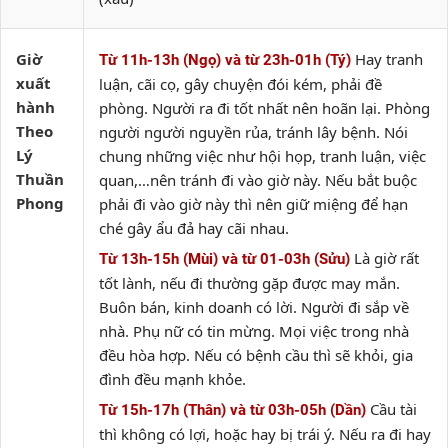
Giờ
Hay tranh
Từ 11h-13h (Ngọ) và từ 23h-01h (Tý)
xuất
luận, cãi cọ, gây chuyện đói kém, phải đề
hành
phòng. Người ra đi tốt nhất nên hoãn lại. Phòng
Theo
người người nguyền rủa, tránh lây bệnh. Nói
Lý
chung những việc như hội họp, tranh luận, việc
Thuần
quan,…nên tránh đi vào giờ này. Nếu bắt buộc
Phong
phải đi vào giờ này thì nên giữ miệng để hạn
ché gây ẩu đả hay cãi nhau.
Là giờ rất
Từ 13h-15h (Mùi) và từ 01-03h (Sửu)
tốt lành, nếu đi thường gặp được may mắn.
Buôn bán, kinh doanh có lời. Người đi sắp về
nhà. Phụ nữ có tin mừng. Mọi việc trong nhà
đều hòa hợp. Nếu có bệnh cầu thì sẽ khỏi, gia
đình đều mạnh khỏe.
Cầu tài
Từ 15h-17h (Thân) và từ 03h-05h (Dần)
thì không có lợi, hoặc hay bị trái ý. Nếu ra đi hay