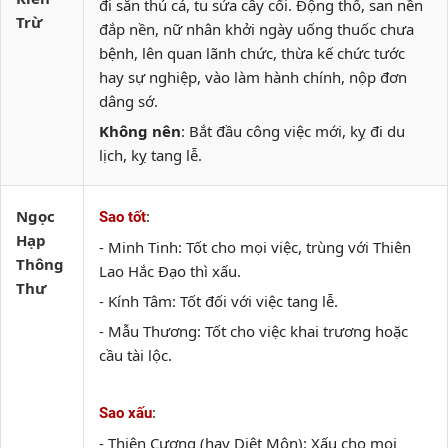
đi săn thú cá, tu sửa cây cối. Động thổ, san nền
Trừ
đắp nền, nữ nhân khởi ngày uống thuốc chưa
bệnh, lên quan lãnh chức, thừa kế chức tước
hay sự nghiệp, vào làm hành chính, nộp đơn
dâng sớ.
Không nên
: Bắt đầu công việc mới, kỵ đi du
lịch, kỵ tang lễ.
Ngọc
:
Sao tốt
Hạp
- Minh Tinh: Tốt cho mọi việc, trùng với Thiên
Thông
Lao Hắc Đạo thì xấu.
Thư
- Kính Tâm: Tốt đối với việc tang lễ.
- Mẫu Thương: Tốt cho việc khai trương hoặc
cầu tài lộc.
:
Sao xấu
- Thiên Cương (hay Diệt Môn): Xấu cho mọi