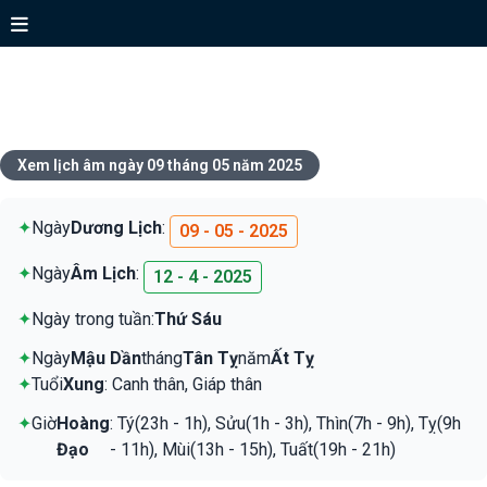
Xem lịch ngày 09 tháng 05 năm
2025
Xem lịch âm ngày 09 tháng 05 năm 2025
✦
Ngày
Dương Lịch
:
09 - 05 - 2025
✦
Ngày
Âm Lịch
:
12 - 4 - 2025
✦
Ngày trong tuần:
Thứ Sáu
✦
Ngày
Mậu Dần
tháng
Tân Tỵ
năm
Ất Tỵ
✦
Tuổi
Xung
: Canh thân, Giáp thân
✦
Giờ
Hoàng
: Tý(23h - 1h), Sửu(1h - 3h), Thìn(7h - 9h), Tỵ(9h
Đạo
- 11h), Mùi(13h - 15h), Tuất(19h - 21h)