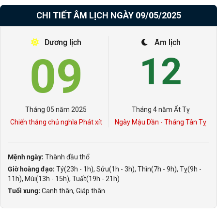
CHI TIẾT ÂM LỊCH NGÀY 09/05/2025
Dương lịch
Âm lịch
09
12
Tháng 05 năm 2025
Tháng 4 năm Ất Tỵ
Chiến thắng chủ nghĩa Phát xít
Ngày Mậu Dần - Tháng Tân Tỵ
Mệnh ngày:
Thành đầu thổ
Giờ hoàng đạo:
Tý(23h - 1h), Sửu(1h - 3h), Thìn(7h - 9h), Tỵ(9h -
11h), Mùi(13h - 15h), Tuất(19h - 21h)
Tuổi xung:
Canh thân, Giáp thân