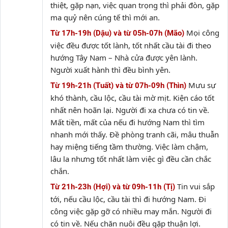
thiệt, gặp nạn, việc quan trọng thì phải đòn, gặp
ma quỷ nên cúng tế thì mới an.
Mọi công
Từ 17h-19h (Dậu) và từ 05h-07h (Mão)
việc đều được tốt lành, tốt nhất cầu tài đi theo
hướng Tây Nam – Nhà cửa được yên lành.
Người xuất hành thì đều bình yên.
Mưu sự
Từ 19h-21h (Tuất) và từ 07h-09h (Thìn)
khó thành, cầu lộc, cầu tài mờ mịt. Kiện cáo tốt
nhất nên hoãn lại. Người đi xa chưa có tin về.
Mất tiền, mất của nếu đi hướng Nam thì tìm
nhanh mới thấy. Đề phòng tranh cãi, mâu thuẫn
hay miệng tiếng tầm thường. Việc làm chậm,
lâu la nhưng tốt nhất làm việc gì đều cần chắc
chắn.
Tin vui sắp
Từ 21h-23h (Hợi) và từ 09h-11h (Tị)
tới, nếu cầu lộc, cầu tài thì đi hướng Nam. Đi
công việc gặp gỡ có nhiều may mắn. Người đi
có tin về. Nếu chăn nuôi đều gặp thuận lợi.