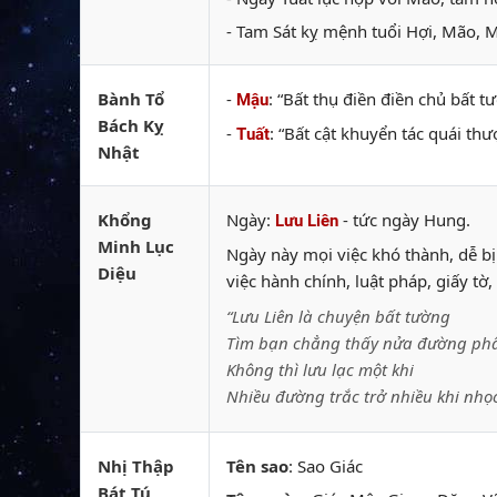
- Tam Sát kỵ mệnh tuổi Hợi, Mão, M
Bành Tổ
-
: “Bất thụ điền điền chủ bất 
Mậu
Bách Kỵ
-
: “Bất cật khuyển tác quái th
Tuất
Nhật
Khổng
Ngày:
- tức ngày Hung.
Lưu Liên
Minh Lục
Ngày này mọi việc khó thành, dễ bị
Diệu
việc hành chính, luật pháp, giấy t
“Lưu Liên là chuyện bất tường
Tìm bạn chẳng thấy nửa đường phâ
Không thì lưu lạc một khi
Nhiều đường trắc trở nhiều khi nhọ
Nhị Thập
Tên sao
: Sao Giác
Bát Tú