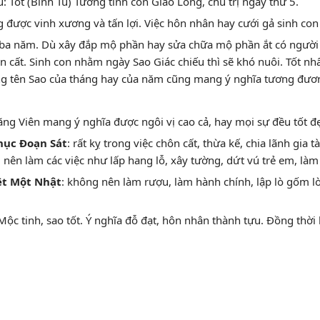
: Tốt (Bình Tú) Tướng tinh con Giao Long, chủ trị ngày thứ 5.
ng được vinh xương và tấn lợi. Việc hôn nhân hay cưới gả sinh con
 ba năm. Dù xây đắp mộ phần hay sửa chữa mộ phần ắt có người c
n cất. Sinh con nhằm ngày Sao Giác chiếu thì sẽ khó nuôi. Tốt nh
ng tên Sao của tháng hay của năm cũng mang ý nghĩa tương đươ
ăng Viên mang ý nghĩa được ngôi vị cao cả, hay mọi sự đều tốt đ
hục Đoạn Sát
: rất kỵ trong việc chôn cất, thừa kế, chia lãnh gia
 nên làm các việc như lấp hang lỗ, xây tường, dứt vú trẻ em, làm 
ệt Một Nhật
: không nên làm rượu, làm hành chính, lập lò gốm l
 Mộc tinh, sao tốt. Ý nghĩa đỗ đạt, hôn nhân thành tựu. Đồng thời 