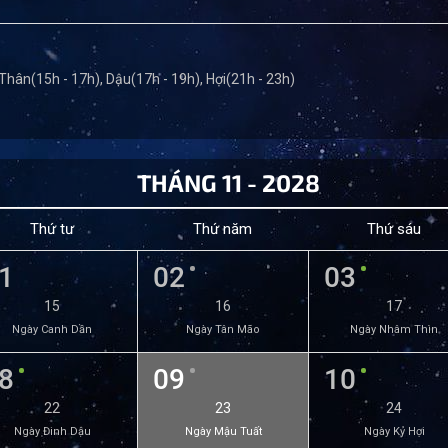
 Thân(15h - 17h), Dậu(17h - 19h), Hợi(21h - 23h)
THÁNG 11 - 2028
Thứ tư
Thứ năm
Thứ sáu
1
02
03
15
16
17
Ngày Canh Dần
Ngày Tân Mão
Ngày Nhâm Thìn
8
09
10
22
23
24
Ngày Đinh Dậu
Ngày Mậu Tuất
Ngày Kỷ Hợi