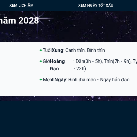
XEM LỊCH ÂM
XEM NGÀY TỐT XẤU
 năm 2028
✦
Tuổi
Xung
: Canh thìn, Bính thìn
✦
Giờ
Hoàng
: Dần(3h - 5h), Thìn(7h - 9h), 
Đạo
- 23h)
✦
Mệnh
Ngày
: Bình địa mộc - Ngày hắc đạo