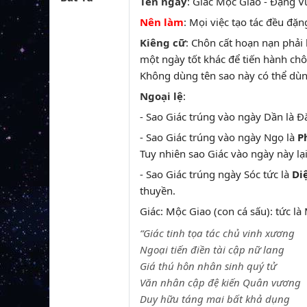
Tên ngày
: Giác Mộc Giao - Đặng Vũ
Nên làm
: Mọi việc tạo tác đều đặ
Kiêng cữ
: Chôn cất hoạn nạn phải
một ngày tốt khác để tiến hành chô
Không dùng tên sao này có thể dù
Ngoại lệ
:
- Sao Giác trúng vào ngày Dần là Đ
- Sao Giác trúng vào ngày Ngọ là
P
Tuy nhiên sao Giác vào ngày này lại
- Sao Giác trúng ngày Sóc tức là
Di
thuyền.
Giác: Mộc Giao (con cá sấu): tức là
“Giác tinh tọa tác chủ vinh xương
Ngoại tiến điền tài cập nữ lang
Giá thú hôn nhân sinh quý tử
Văn nhân cập đệ kiến Quân vương
Duy hữu táng mai bất khả dụng