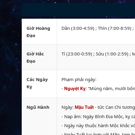
Giờ Hoàng
Dần (3:00-4:59) ; Thìn (7:00-8:59) 
Đạo
Giờ Hắc
Tí (23:00-0:59) ; Sửu (1:00-2:59) ;
Đạo
Các Ngày
Phạm phải ngày:
Kỵ
-
: “Mùng năm, mười bốn, 
Nguyệt Kỵ
Ngũ Hành
Ngày:
- tức Can Chi tương
Mậu Tuất
- Nạp âm: Ngày Bình Địa Mộc, kỵ c
- Ngày này thuộc hành Mộc khắc vớ
- Ngày Tuất lục hợp với Mão, tam h