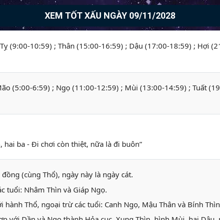
XEM TỐT XẤU NGÀY 09/11/2028
; Tỵ (9:00-10:59) ; Thân (15:00-16:59) ; Dậu (17:00-18:59) ; Hợi (
 Mão (5:00-6:59) ; Ngọ (11:00-12:59) ; Mùi (13:00-14:59) ; Tuất (1
hai ba - Đi chơi còn thiệt, nữa là đi buôn”
 đồng (cùng Thổ), ngày này là ngày cát.
ác tuổi: Nhâm Thìn và Giáp Ngọ.
i hành Thổ, ngoại trừ các tuổi: Canh Ngọ, Mậu Thân và Bính Thì
ợp với Dần và Ngọ thành Hỏa cục. Xung Thìn, hình Mùi, hại Dậu, 