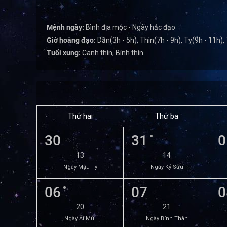
Mệnh ngày:
Bình địa mộc - Ngày hắc đạo
Giờ hoàng đạo:
Dần(3h - 5h), Thìn(7h - 9h), Tỵ(9h - 11h),
Tuổi xung:
Canh thìn, Bính thìn
Thứ hai
Thứ ba
30
31
0
13
14
Ngày Mậu Tý
Ngày Kỷ Sửu
06
07
0
20
21
Ngày Ất Mùi
Ngày Bính Thân