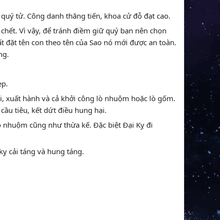
 quý tử. Công danh thăng tiến, khoa cử đỗ đạt cao.
hết. Vì vậy, để tránh điềm giữ quý bạn nên chọn
ất đặt tên con theo tên của Sao nó mới được an toàn.
ng.
ẹp.
 tài, xuất hành và cả khởi công lò nhuộm hoặc lò gốm.
cầu tiêu, kết dứt điều hung hại.
ò nhuộm cũng như thừa kế. Đặc biệt Đại Kỵ đi
kỵ cải táng và hung táng.