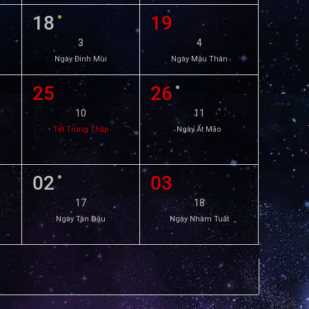
18
19
3
4
Ngày Đinh Mùi
Ngày Mậu Thân
25
26
10
11
Tết Trùng Thập
Ngày Ất Mão
02
03
17
18
Ngày Tân Dậu
Ngày Nhâm Tuất