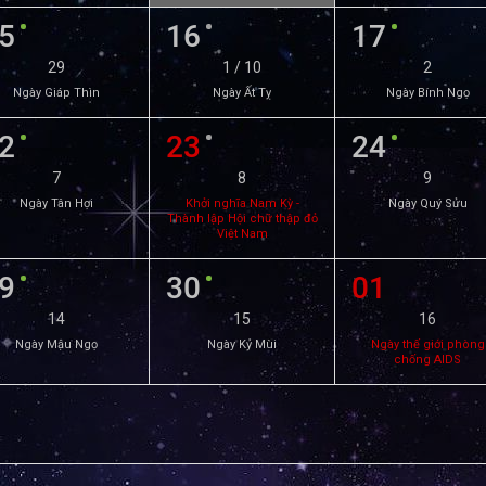
5
16
17
29
1 / 10
2
Ngày Giáp Thìn
Ngày Ất Tỵ
Ngày Bính Ngọ
2
23
24
7
8
9
Ngày Tân Hợi
Khởi nghĩa Nam Kỳ -
Ngày Quý Sửu
Thành lập Hội chữ thập đỏ
Việt Nam
9
30
01
14
15
16
Ngày Mậu Ngọ
Ngày Kỷ Mùi
Ngày thế giới phòng
chống AIDS