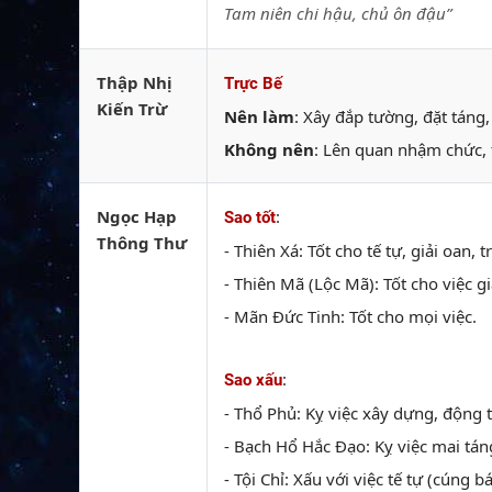
Tam niên chi hậu, chủ ôn đậu”
Thập Nhị
Trực Bế
Kiến Trừ
Nên làm
: Xây đắp tường, đặt táng
Không nên
: Lên quan nhậm chức, 
Ngọc Hạp
:
Sao tốt
Thông Thư
- Thiên Xá: Tốt cho tế tự, giải oan,
- Thiên Mã (Lộc Mã): Tốt cho việc gi
- Mãn Đức Tinh: Tốt cho mọi việc.
:
Sao xấu
- Thổ Phủ: Kỵ việc xây dựng, động 
- Bạch Hổ Hắc Đạo: Kỵ việc mai táng
- Tội Chỉ: Xấu với việc tế tự (cúng bá