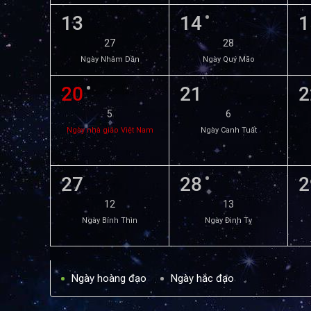
13
14
1
27
28
Ngày Nhâm Dần
Ngày Quý Mão
20
21
2
5
6
Ngày nhà giáo Việt Nam
Ngày Canh Tuất
27
28
2
12
13
Ngày Bính Thìn
Ngày Đinh Tỵ
Ngày hoàng đạo
Ngày hắc đạo