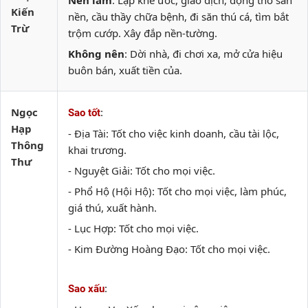
Nên làm
: Lập khế ước, giao dịch, động thổ san
Kiến
nền, cầu thầy chữa bệnh, đi săn thú cá, tìm bắt
Trừ
trộm cướp. Xây đắp nền-tường.
Không nên
: Dời nhà, đi chơi xa, mở cửa hiệu
buôn bán, xuất tiền của.
Ngọc
:
Sao tốt
Hạp
- Địa Tài: Tốt cho việc kinh doanh, cầu tài lộc,
Thông
khai trương.
Thư
- Nguyệt Giải: Tốt cho mọi việc.
- Phổ Hộ (Hội Hộ): Tốt cho mọi việc, làm phúc,
giá thú, xuất hành.
- Lục Hợp: Tốt cho mọi việc.
- Kim Đường Hoàng Đạo: Tốt cho mọi việc.
:
Sao xấu