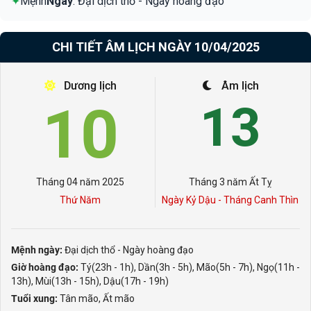
✦
Mệnh
Ngày
: Đại dịch thổ - Ngày hoàng đạo
CHI TIẾT ÂM LỊCH NGÀY 10/04/2025
Dương lịch
Âm lịch
10
13
Tháng 04 năm 2025
Tháng 3 năm Ất Tỵ
Thứ Năm
Ngày Kỷ Dậu - Tháng Canh Thìn
Mệnh ngày:
Đại dịch thổ - Ngày hoàng đạo
Giờ hoàng đạo:
Tý(23h - 1h), Dần(3h - 5h), Mão(5h - 7h), Ngọ(11h -
13h), Mùi(13h - 15h), Dậu(17h - 19h)
Tuổi xung:
Tân mão, Ất mão