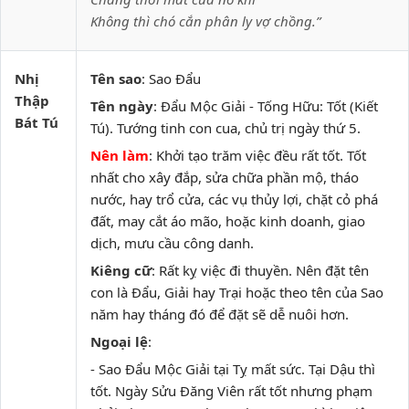
Không thì chó cắn phân ly vợ chồng.”
Nhị
Tên sao
: Sao Đẩu
Thập
Tên ngày
: Đẩu Mộc Giải - Tống Hữu: Tốt (Kiết
Bát Tú
Tú). Tướng tinh con cua, chủ trị ngày thứ 5.
Nên làm
: Khởi tạo trăm việc đều rất tốt. Tốt
nhất cho xây đắp, sửa chữa phần mộ, tháo
nước, hay trổ cửa, các vụ thủy lợi, chặt cỏ phá
đất, may cắt áo mão, hoặc kinh doanh, giao
dịch, mưu cầu công danh.
Kiêng cữ
: Rất kỵ việc đi thuyền. Nên đặt tên
con là Đẩu, Giải hay Trại hoặc theo tên của Sao
năm hay tháng đó để đặt sẽ dễ nuôi hơn.
Ngoại lệ
:
- Sao Đẩu Mộc Giải tại Tỵ mất sức. Tại Dậu thì
tốt. Ngày Sửu Đăng Viên rất tốt nhưng phạm