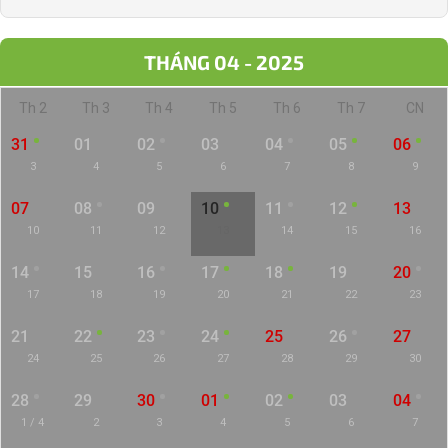
THÁNG 04 - 2025
Th 2
Th 3
Th 4
Th 5
Th 6
Th 7
CN
31
01
02
03
04
05
06
3
4
5
6
7
8
9
07
08
09
10
11
12
13
10
11
12
13
14
15
16
14
15
16
17
18
19
20
17
18
19
20
21
22
23
21
22
23
24
25
26
27
24
25
26
27
28
29
30
28
29
30
01
02
03
04
1 / 4
2
3
4
5
6
7