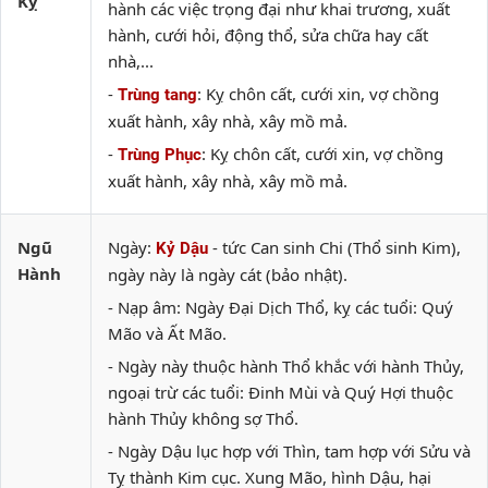
Kỵ
hành các việc trọng đại như khai trương, xuất
hành, cưới hỏi, động thổ, sửa chữa hay cất
nhà,...
-
: Kỵ chôn cất, cưới xin, vợ chồng
Trùng tang
xuất hành, xây nhà, xây mồ mả.
-
: Kỵ chôn cất, cưới xin, vợ chồng
Trùng Phục
xuất hành, xây nhà, xây mồ mả.
Ngũ
Ngày:
- tức Can sinh Chi (Thổ sinh Kim),
Kỷ Dậu
Hành
ngày này là ngày cát (bảo nhật).
- Nạp âm: Ngày Đại Dịch Thổ, kỵ các tuổi: Quý
Mão và Ất Mão.
- Ngày này thuộc hành Thổ khắc với hành Thủy,
ngoại trừ các tuổi: Đinh Mùi và Quý Hợi thuộc
hành Thủy không sợ Thổ.
- Ngày Dậu lục hợp với Thìn, tam hợp với Sửu và
Tỵ thành Kim cục. Xung Mão, hình Dậu, hại