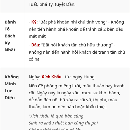
Tuất, phá Tý, tuyệt Dần.
Bành
-
: “Bất phá khoán nhị chủ tịnh vong” - Không
Kỷ
Tổ
nên tiến hành phá khoán để tránh cả 2 bên đều
Bách
mất mát
Kỵ
-
: “Bất hội khách tân chủ hữu thương” -
Dậu
Nhật
Không nên tiến hành hội khách để tránh tân chủ
có hại
Khổng
Ngày:
- tức ngày Hung.
Xích Khẩu
Minh
Nên đề phòng miệng lưỡi, mâu thuẫn hay tranh
Lục
cãi. Ngày này là ngày xấu, mưu sự khó thành,
Diệu
dễ dẫn đến nội bộ xảy ra cãi vã, thị phi, mâu
thuẫn, làm ơn nên oán hoặc khẩu thiệt.
“Xích Khẩu là quả bần cùng
Sinh ra khẩu thiệt bàn cùng thị phi
Chẳng thời mất của nó khi