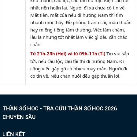
khó thành, cầu lộc, cầu tài mờ mịt. Kiện cáo tốt
nhất nên hoãn lại. Người đi xa chưa có tin về.
Mất tiền, mất của nếu đi hướng Nam thì tìm
nhanh mới thấy. Đề phòng tranh cãi, mâu thuẫn
hay miệng tiếng tầm thường. Việc làm chậm,
lâu la nhưng tốt nhất làm việc gì đều cần chắc
chắn.
Tin vui sắp
Từ 21h-23h (Hợi) và từ 09h-11h (Tị)
tới, nếu cầu lộc, cầu tài thì đi hướng Nam. Đi
công việc gặp gỡ có nhiều may mắn. Người đi
có tin về. Nếu chăn nuôi đều gặp thuận lợi.
THẦN SỐ HỌC - TRA CỨU THẦN SỐ HỌC 2026
CHUYÊN SÂU
LIÊN KẾT