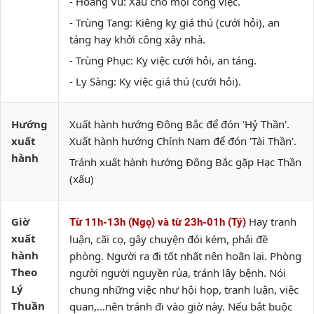
- Hoang Vu: Xấu cho mọi công việc.
- Trùng Tang: Kiêng kỵ giá thú (cưới hỏi), an
táng hay khởi công xây nhà.
- Trùng Phục: Kỵ việc cưới hỏi, an táng.
- Ly Sàng: Kỵ việc giá thú (cưới hỏi).
Hướng
Xuất hành hướng Đông Bắc để đón 'Hỷ Thần'.
xuất
Xuất hành hướng Chính Nam để đón 'Tài Thần'.
hành
Tránh xuất hành hướng Đông Bắc gặp Hạc Thần
(xấu)
Giờ
Hay tranh
Từ 11h-13h (Ngọ) và từ 23h-01h (Tý)
xuất
luận, cãi cọ, gây chuyện đói kém, phải đề
hành
phòng. Người ra đi tốt nhất nên hoãn lại. Phòng
Theo
người người nguyền rủa, tránh lây bệnh. Nói
Lý
chung những việc như hội họp, tranh luận, việc
Thuần
quan,…nên tránh đi vào giờ này. Nếu bắt buộc