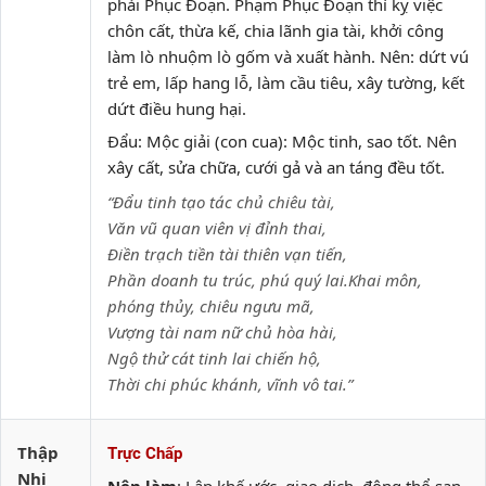
phải Phục Đoạn. Phạm Phục Đoạn thì kỵ việc
chôn cất, thừa kế, chia lãnh gia tài, khởi công
làm lò nhuộm lò gốm và xuất hành. Nên: dứt vú
trẻ em, lấp hang lỗ, làm cầu tiêu, xây tường, kết
dứt điều hung hại.
Đẩu: Mộc giải (con cua): Mộc tinh, sao tốt. Nên
xây cất, sửa chữa, cưới gả và an táng đều tốt.
“Đẩu tinh tạo tác chủ chiêu tài,
Văn vũ quan viên vị đỉnh thai,
Điền trạch tiền tài thiên vạn tiến,
Phần doanh tu trúc, phú quý lai.Khai môn,
phóng thủy, chiêu ngưu mã,
Vượng tài nam nữ chủ hòa hài,
Ngộ thử cát tinh lai chiến hộ,
Thời chi phúc khánh, vĩnh vô tai.”
Thập
Trực Chấp
Nhị