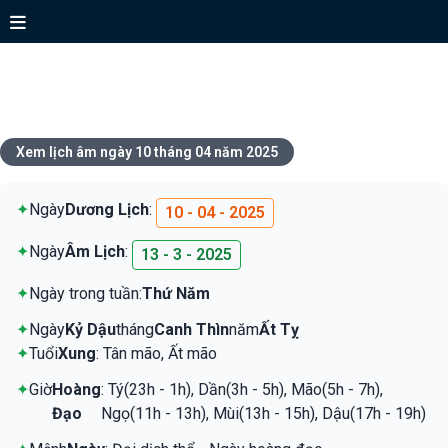
Xem lịch ngày 10 tháng 04 năm
2025
Xem lịch âm ngày 10 tháng 04 năm 2025
✦
Ngày
Dương Lịch
:
10 - 04 - 2025
✦
Ngày
Âm Lịch
:
13 - 3 - 2025
✦
Ngày trong tuần:
Thứ Năm
✦
Ngày
Kỷ Dậu
tháng
Canh Thìn
năm
Ất Tỵ
✦
Tuổi
Xung
: Tân mão, Ất mão
✦
Giờ
Hoàng
: Tý(23h - 1h), Dần(3h - 5h), Mão(5h - 7h),
Đạo
Ngọ(11h - 13h), Mùi(13h - 15h), Dậu(17h - 19h)