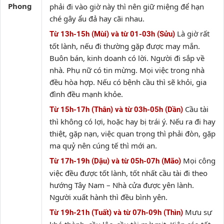
Phong
phải đi vào giờ này thì nên giữ miệng để hạn
ché gây ẩu đả hay cãi nhau.
Là giờ rất
Từ 13h-15h (Mùi) và từ 01-03h (Sửu)
tốt lành, nếu đi thường gặp được may mắn.
Buôn bán, kinh doanh có lời. Người đi sắp về
nhà. Phụ nữ có tin mừng. Mọi việc trong nhà
đều hòa hợp. Nếu có bệnh cầu thì sẽ khỏi, gia
đình đều mạnh khỏe.
Cầu tài
Từ 15h-17h (Thân) và từ 03h-05h (Dần)
thì không có lợi, hoặc hay bị trái ý. Nếu ra đi hay
thiệt, gặp nạn, việc quan trọng thì phải đòn, gặp
ma quỷ nên cúng tế thì mới an.
Mọi công
Từ 17h-19h (Dậu) và từ 05h-07h (Mão)
việc đều được tốt lành, tốt nhất cầu tài đi theo
hướng Tây Nam – Nhà cửa được yên lành.
Người xuất hành thì đều bình yên.
Mưu sự
Từ 19h-21h (Tuất) và từ 07h-09h (Thìn)