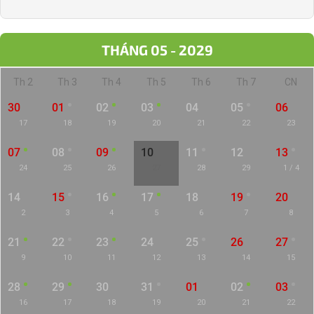
THÁNG 05 - 2029
Th 2
Th 3
Th 4
Th 5
Th 6
Th 7
CN
30
01
02
03
04
05
06
17
18
19
20
21
22
23
07
08
09
10
11
12
13
24
25
26
27
28
29
1 / 4
14
15
16
17
18
19
20
2
3
4
5
6
7
8
21
22
23
24
25
26
27
9
10
11
12
13
14
15
28
29
30
31
01
02
03
16
17
18
19
20
21
22