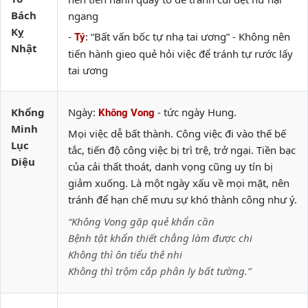
Bách
ngang
Kỵ
-
: “Bất vấn bốc tự nhạ tai ương” - Không nên
Tý
Nhật
tiến hành gieo quẻ hỏi việc để tránh tự rước lấy
tai ương
Khổng
Ngày:
- tức ngày Hung.
Không Vong
Minh
Mọi việc dễ bất thành. Công việc đi vào thế bế
Lục
tắc, tiến độ công việc bị trì trệ, trở ngại. Tiền bạc
Diệu
của cải thất thoát, danh vọng cũng uy tín bị
giảm xuống. Là một ngày xấu về mọi mặt, nên
tránh để hạn chế mưu sự khó thành công như ý.
“Không Vong gặp quẻ khẩn cần
Bệnh tật khẩn thiết chẳng làm được chi
Không thì ôn tiểu thê nhi
Không thì trộm cắp phân ly bất tường.”