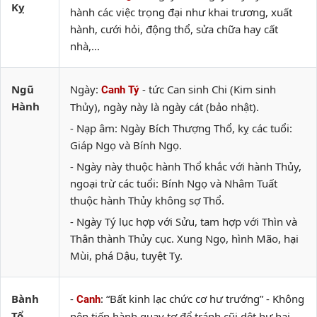
Kỵ
hành các việc trọng đại như khai trương, xuất
hành, cưới hỏi, động thổ, sửa chữa hay cất
nhà,...
Ngũ
Ngày:
- tức Can sinh Chi (Kim sinh
Canh Tý
Hành
Thủy), ngày này là ngày cát (bảo nhật).
- Nạp âm: Ngày Bích Thượng Thổ, kỵ các tuổi:
Giáp Ngọ và Bính Ngọ.
- Ngày này thuộc hành Thổ khắc với hành Thủy,
ngoại trừ các tuổi: Bính Ngọ và Nhâm Tuất
thuộc hành Thủy không sợ Thổ.
- Ngày Tý lục hợp với Sửu, tam hợp với Thìn và
Thân thành Thủy cục. Xung Ngọ, hình Mão, hại
Mùi, phá Dậu, tuyệt Tỵ.
Bành
-
: “Bất kinh lạc chức cơ hư trướng” - Không
Canh
Tổ
nên tiến hành quay tơ để tránh cũi dệt hư hại