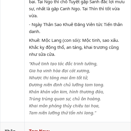
bại. Tại Ngọ thì chỗ Tuyệt gặp Sanh đắc lợi mưu
sự, nhất là gặp Canh Ngọ. Tại Thìn thì tốt vừa
vừa.
- Ngày Thân Sao Khuê Đăng Viên tức Tiến thân
danh.
Khuê: Mộc Lang (con sói): Mộc tinh, sao xấu.
Khắc kỵ động thổ, an táng, khai trương cũng
như sửa cửa.
“Khuê tinh tạo tác đắc trinh tường,
Gia hạ vinh hòa đại cát xương,
Nhược thị táng mai âm tốt tử,
Đương niên định chủ lưỡng tam tang.
Khán khán vận kim, hình thương đáo,
Trùng trùng quan sự, chủ ôn hoàng.
Khai môn phóng thủy chiêu tai họa,
Tam niên lưỡng thứ tổn nhi lang.”