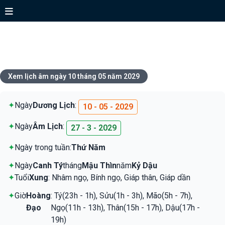
Xem lịch ngày 10 tháng 05 năm
2029
Xem lịch âm ngày 10 tháng 05 năm 2029
✦
Ngày
Dương Lịch
:
10 - 05 - 2029
✦
Ngày
Âm Lịch
:
27 - 3 - 2029
✦
Ngày trong tuần:
Thứ Năm
✦
Ngày
Canh Tý
tháng
Mậu Thìn
năm
Kỷ Dậu
✦
Tuổi
Xung
: Nhâm ngọ, Bính ngọ, Giáp thân, Giáp dần
✦
Giờ
Hoàng
: Tý(23h - 1h), Sửu(1h - 3h), Mão(5h - 7h),
Đạo
Ngọ(11h - 13h), Thân(15h - 17h), Dậu(17h -
19h)