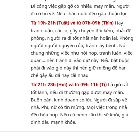
Đi công việc gặp gỡ có nhiều may mắn. Người
đi có tin về. Nếu chăn nuôi đều gặp thuận lợi.
Hay
Từ 19h-21h (Tuất) và từ 07h-09h (Thìn)
tranh luận, cãi cọ, gây chuyện đói kém, phải đề
phòng. Người ra đi tốt nhất nên hoãn lại. Phòng
người người nguyền rủa, tránh lây bệnh. Nói
chung những việc như hội họp, tranh luận, việc
quan,…nên tránh đi vào giờ này. Nếu bắt buộc
phải đi vào giờ này thì nên giữ miệng để hạn
ché gây ẩu đả hay cãi nhau.
Là giờ rất
Từ 21h-23h (Hợi) và từ 09h-11h (Tị)
tốt lành, nếu đi thường gặp được may mắn.
Buôn bán, kinh doanh có lời. Người đi sắp về
nhà. Phụ nữ có tin mừng. Mọi việc trong nhà
đều hòa hợp. Nếu có bệnh cầu thì sẽ khỏi, gia
đình đều mạnh khỏe.