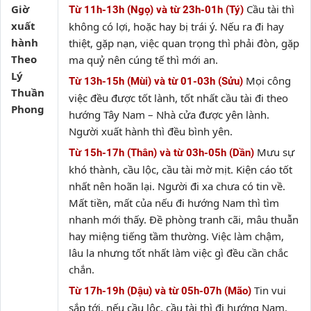
Giờ
Cầu tài thì
Từ 11h-13h (Ngọ) và từ 23h-01h (Tý)
xuất
không có lợi, hoặc hay bị trái ý. Nếu ra đi hay
hành
thiệt, gặp nạn, việc quan trọng thì phải đòn, gặp
Theo
ma quỷ nên cúng tế thì mới an.
Lý
Mọi công
Từ 13h-15h (Mùi) và từ 01-03h (Sửu)
Thuần
việc đều được tốt lành, tốt nhất cầu tài đi theo
Phong
hướng Tây Nam – Nhà cửa được yên lành.
Người xuất hành thì đều bình yên.
Mưu sự
Từ 15h-17h (Thân) và từ 03h-05h (Dần)
khó thành, cầu lộc, cầu tài mờ mịt. Kiện cáo tốt
nhất nên hoãn lại. Người đi xa chưa có tin về.
Mất tiền, mất của nếu đi hướng Nam thì tìm
nhanh mới thấy. Đề phòng tranh cãi, mâu thuẫn
hay miệng tiếng tầm thường. Việc làm chậm,
lâu la nhưng tốt nhất làm việc gì đều cần chắc
chắn.
Tin vui
Từ 17h-19h (Dậu) và từ 05h-07h (Mão)
sắp tới, nếu cầu lộc, cầu tài thì đi hướng Nam.