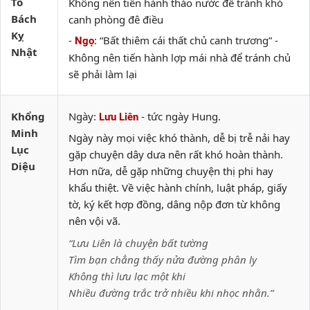
Tổ
Không nên tiến hành tháo nước để tránh khó
Bách
canh phòng đê điều
Kỵ
-
: “Bất thiêm cái thất chủ canh trương” -
Ngọ
Nhật
Không nên tiến hành lợp mái nhà để tránh chủ
sẽ phải làm lại
Khổng
Ngày:
- tức ngày Hung.
Lưu Liên
Minh
Ngày này mọi việc khó thành, dễ bị trễ nải hay
Lục
gặp chuyện dây dưa nên rất khó hoàn thành.
Diệu
Hơn nữa, dễ gặp những chuyện thị phi hay
khẩu thiệt. Về việc hành chính, luật pháp, giấy
tờ, ký kết hợp đồng, dâng nộp đơn từ không
nên vội vã.
“Lưu Liên là chuyện bất tường
Tìm bạn chẳng thấy nửa đường phân ly
Không thì lưu lạc một khi
Nhiều đường trắc trở nhiều khi nhọc nhằn.”