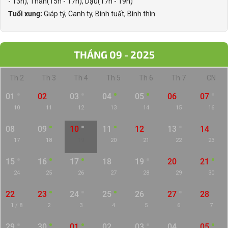
- 13h), Thân(15h - 17h), Dậu(17h - 19h)
Tuổi xung:
Giáp tý, Canh ty, Bính tuất, Bính thìn
THÁNG 09 - 2025
Th 2
Th 3
Th 4
Th 5
Th 6
Th 7
CN
01
02
03
04
05
06
07
10
11
12
13
14
15
16
08
09
10
11
12
13
14
17
18
19
20
21
22
23
15
16
17
18
19
20
21
24
25
26
27
28
29
30
22
23
24
25
26
27
28
1 / 8
2
3
4
5
6
7
29
30
01
02
03
04
05