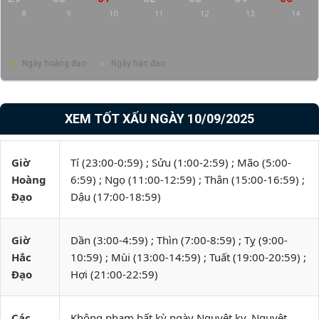
8
9
10
11
12
13
14
Ngày hoàng đạo
Ngày hắc đạo
XEM TỐT XẤU NGÀY 10/09/2025
Giờ
Tí (23:00-0:59) ; Sửu (1:00-2:59) ; Mão (5:00-
Hoàng
6:59) ; Ngọ (11:00-12:59) ; Thân (15:00-16:59) ;
Đạo
Dậu (17:00-18:59)
Giờ
Dần (3:00-4:59) ; Thìn (7:00-8:59) ; Tỵ (9:00-
Hắc
10:59) ; Mùi (13:00-14:59) ; Tuất (19:00-20:59) ;
Đạo
Hợi (21:00-22:59)
Các
Không phạm bất kỳ ngày Nguyệt kỵ, Nguyệt