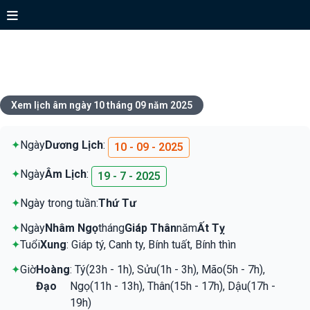
Xem lịch ngày 10 tháng 09 năm
2025
Xem lịch âm ngày 10 tháng 09 năm 2025
✦
Ngày
Dương Lịch
:
10 - 09 - 2025
✦
Ngày
Âm Lịch
:
19 - 7 - 2025
✦
Ngày trong tuần:
Thứ Tư
✦
Ngày
Nhâm Ngọ
tháng
Giáp Thân
năm
Ất Tỵ
✦
Tuổi
Xung
: Giáp tý, Canh ty, Bính tuất, Bính thìn
✦
Giờ
Hoàng
: Tý(23h - 1h), Sửu(1h - 3h), Mão(5h - 7h),
Đạo
Ngọ(11h - 13h), Thân(15h - 17h), Dậu(17h -
19h)