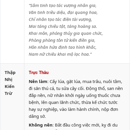
“Sâm tinh tạo tác vượng nhân gia,
Văn tinh triều diệu, đại quang hoa,
Chỉ nhân tạo tác điền tài vượng,
Mai táng chiêu tật, táng hoàng sa.
Khai môn, phóng thủy gia quan chức,
Phòng phòng tôn tử kiến điền gia,
Hôn nhân hứa định tao hình khắc,
Nam nữ chiêu khai mộ lạc hoa.”
Thập
Trực Thâu
Nhị
Nên làm
: Cấy lúa, gặt lúa, mua trâu, nuôi tằm,
Kiến
đi săn thú cá, tu sửa cây cối. Động thổ, san nền
Trừ
đắp nền, nữ nhân khởi ngày uống thuốc chưa
bệnh, lên quan lãnh chức, thừa kế chức tước
hay sự nghiệp, vào làm hành chính, nộp đơn
dâng sớ.
Không nên
: Bắt đầu công việc mới, kỵ đi du