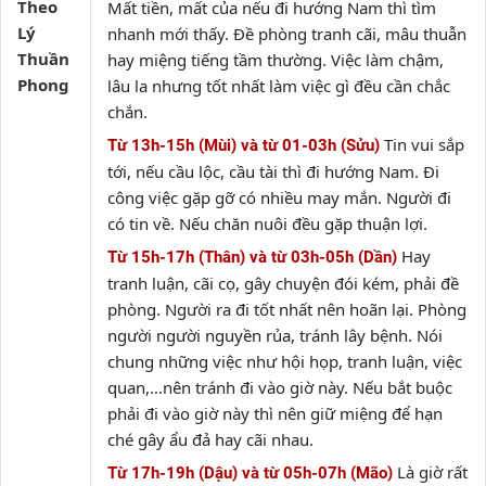
Theo
Mất tiền, mất của nếu đi hướng Nam thì tìm
Lý
nhanh mới thấy. Đề phòng tranh cãi, mâu thuẫn
Thuần
hay miệng tiếng tầm thường. Việc làm chậm,
Phong
lâu la nhưng tốt nhất làm việc gì đều cần chắc
chắn.
Tin vui sắp
Từ 13h-15h (Mùi) và từ 01-03h (Sửu)
tới, nếu cầu lộc, cầu tài thì đi hướng Nam. Đi
công việc gặp gỡ có nhiều may mắn. Người đi
có tin về. Nếu chăn nuôi đều gặp thuận lợi.
Hay
Từ 15h-17h (Thân) và từ 03h-05h (Dần)
tranh luận, cãi cọ, gây chuyện đói kém, phải đề
phòng. Người ra đi tốt nhất nên hoãn lại. Phòng
người người nguyền rủa, tránh lây bệnh. Nói
chung những việc như hội họp, tranh luận, việc
quan,…nên tránh đi vào giờ này. Nếu bắt buộc
phải đi vào giờ này thì nên giữ miệng để hạn
ché gây ẩu đả hay cãi nhau.
Là giờ rất
Từ 17h-19h (Dậu) và từ 05h-07h (Mão)