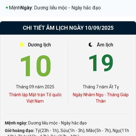
✦
Mệnh
Ngày
: Dương liễu mộc - Ngày hắc đạo
CHI TIẾT ÂM LỊCH NGÀY 10/09/2025
Dương lịch
Âm lịch
10
19
Tháng 09 năm 2025
Tháng 7 năm Ất Tỵ
Thành lập Mặt trận Tổ quốc
Ngày Nhâm Ngọ - Tháng Giáp
Việt Nam
Thân
Mệnh ngày:
Dương liễu mộc - Ngày hắc đạo
Giờ hoàng đạo:
Tý(23h - 1h), Sửu(1h - 3h), Mão(5h - 7h), Ngọ(11h