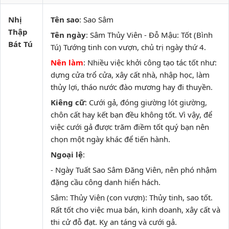
Nhị
Tên sao
: Sao Sâm
Thập
Tên ngày
: Sâm Thủy Viên - Đỗ Mậu: Tốt (Bình
Bát Tú
Tú) Tướng tinh con vượn, chủ trị ngày thứ 4.
Nên làm
: Nhiều việc khởi công tạo tác tốt như:
dựng cửa trổ cửa, xây cất nhà, nhập học, làm
thủy lợi, tháo nước đào mương hay đi thuyền.
Kiêng cữ
: Cưới gả, đóng giường lót giường,
chôn cất hay kết bạn đều không tốt. Vì vậy, để
việc cưới gả được trăm điềm tốt quý bạn nên
chọn một ngày khác để tiến hành.
Ngoại lệ
:
- Ngày Tuất Sao Sâm Đăng Viên, nên phó nhậm
đặng cầu công danh hiển hách.
Sâm: Thủy Viên (con vượn): Thủy tinh, sao tốt.
Rất tốt cho việc mua bán, kinh doanh, xây cất và
thi cử đỗ đạt. Kỵ an táng và cưới gả.