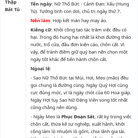
Thập
Tên ngày
: Nữ Thổ Bức - Cảnh Đan: Xấu (Hung
Bát Tú
Tú). Tướng tinh con dơi, chủ trị ngày thứ 7.
Nên làm
: Hợp kết màn hay may áo.
Kiêng cữ
: Khởi công tạo tác trăm việc đều có
hại. Trong đó hung hại nhất là khơi đường tháo
nước, trổ cửa, đầu đơn kiện cáo, chôn cất. Vì
vậy, để tránh điềm giữ quý bạn nên chọn một
ngày tốt khác để tiến hành chôn cất.
Ngoại lệ
:
- Sao Nữ Thổ Bức tại Mùi, Hợi, Mẹo (mão) đều
gọi chung là đường cùng. Ngày Quý Hợi cùng
cực đúng mức, vì là ngày chót của 60 Hoa giáp.
Ngày Hợi tuy Sao Nữ Đăng Viên song tốt nhất
cũng chẳng nên dùng.
- Ngày Mẹo là
Phục Đoạn Sát
, rất kỵ trong việc
chôn cất, thừa kế sự nghiệp, xuất hành, khởi
công làm lò nhuộm lò gốm, chia lãnh gia tài.