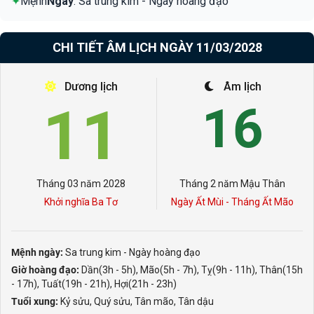
✦
Mệnh
Ngày
: Sa trung kim - Ngày hoàng đạo
CHI TIẾT ÂM LỊCH NGÀY 11/03/2028
Dương lịch
Âm lịch
11
16
Tháng 03 năm 2028
Tháng 2 năm Mậu Thân
Khởi nghĩa Ba Tơ
Ngày Ất Mùi - Tháng Ất Mão
Mệnh ngày:
Sa trung kim - Ngày hoàng đạo
Giờ hoàng đạo:
Dần(3h - 5h), Mão(5h - 7h), Tỵ(9h - 11h), Thân(15h
- 17h), Tuất(19h - 21h), Hợi(21h - 23h)
Tuổi xung:
Kỷ sửu, Quý sửu, Tân mão, Tân dậu