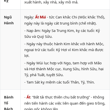
Kỵ
xuất hành, xây nhà, xây mồ mả.
Ngũ
Ngày:
- tức Can khắc Chi (Mộc khắc Thổ),
Ất Mùi
Hành
ngày này là ngày cát trung bình (chế nhật).
- Nạp âm: Ngày Sa Trung Kim, kỵ các tuổi: Kỷ
Sửu và Quý Sửu.
- Ngày này thuộc hành Kim khắc với hành Mộc,
ngoại trừ các tuổi: Kỷ Hợi vì Kim khắc mà được
lợi.
- Ngày Mùi lục hợp với Ngọ, tam hợp với Mão
và Hợi thành Mộc cục. Xung Sửu, hình Sửu, hại
Tý, phá Tuất, tuyệt Sửu.
- Tam Sát kỵ mệnh các tuổi Thân, Tý, Thìn.
Bành
-
: “Bất tải thực thiên chu bất trưởng” - Không
Ất
Tổ
nên tiến hành các việc liên quan đến gieo trồng,
Bách
ngàn gốc không lên