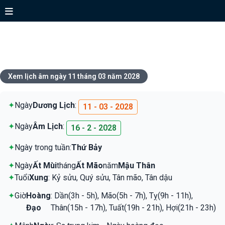
Xem lịch ngày 11 tháng 03 năm
2028
Xem lịch âm ngày 11 tháng 03 năm 2028
✦
Ngày
Dương Lịch
:
11 - 03 - 2028
✦
Ngày
Âm Lịch
:
16 - 2 - 2028
✦
Ngày trong tuần:
Thứ Bảy
✦
Ngày
Ất Mùi
tháng
Ất Mão
năm
Mậu Thân
✦
Tuổi
Xung
: Kỷ sửu, Quý sửu, Tân mão, Tân dậu
✦
Giờ
Hoàng
: Dần(3h - 5h), Mão(5h - 7h), Tỵ(9h - 11h),
Đạo
Thân(15h - 17h), Tuất(19h - 21h), Hợi(21h - 23h)