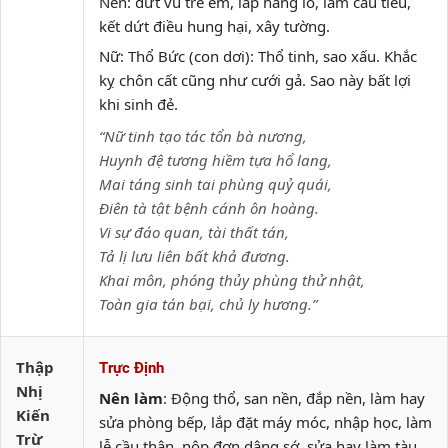
Nên: dứt vú trẻ em, lấp hang lỗ, làm cầu tiêu,
kết dứt điều hung hại, xây tường.
Nữ: Thổ Bức (con dơi): Thổ tinh, sao xấu. Khắc
kỵ chôn cất cũng như cưới gả. Sao này bất lợi
khi sinh đẻ.
“Nữ tinh tạo tác tổn bà nương,
Huynh đệ tương hiềm tựa hổ lang,
Mai táng sinh tai phùng quỷ quái,
Điên tà tật bệnh cánh ôn hoàng.
Vi sự đáo quan, tài thất tán,
Tả lị lưu liên bất khả đương.
Khai môn, phóng thủy phùng thử nhật,
Toàn gia tán bại, chủ ly hương.”
Thập
Trực Định
Nhị
Nên làm
: Động thổ, san nền, đắp nền, làm hay
Kiến
sửa phòng bếp, lắp đặt máy móc, nhập học, làm
Trừ
lễ cầu thân, nộp đơn dâng sớ, sửa hay làm tàu