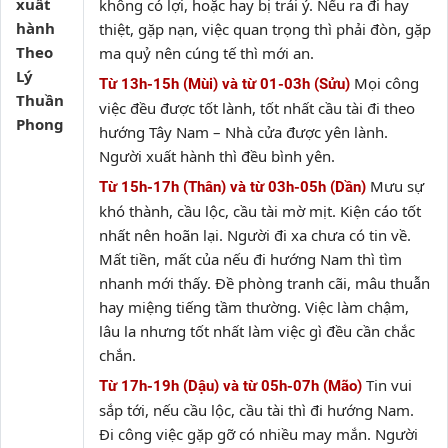
xuất
không có lợi, hoặc hay bị trái ý. Nếu ra đi hay
hành
thiệt, gặp nạn, việc quan trọng thì phải đòn, gặp
Theo
ma quỷ nên cúng tế thì mới an.
Lý
Mọi công
Từ 13h-15h (Mùi) và từ 01-03h (Sửu)
Thuần
việc đều được tốt lành, tốt nhất cầu tài đi theo
Phong
hướng Tây Nam – Nhà cửa được yên lành.
Người xuất hành thì đều bình yên.
Mưu sự
Từ 15h-17h (Thân) và từ 03h-05h (Dần)
khó thành, cầu lộc, cầu tài mờ mịt. Kiện cáo tốt
nhất nên hoãn lại. Người đi xa chưa có tin về.
Mất tiền, mất của nếu đi hướng Nam thì tìm
nhanh mới thấy. Đề phòng tranh cãi, mâu thuẫn
hay miệng tiếng tầm thường. Việc làm chậm,
lâu la nhưng tốt nhất làm việc gì đều cần chắc
chắn.
Tin vui
Từ 17h-19h (Dậu) và từ 05h-07h (Mão)
sắp tới, nếu cầu lộc, cầu tài thì đi hướng Nam.
Đi công việc gặp gỡ có nhiều may mắn. Người