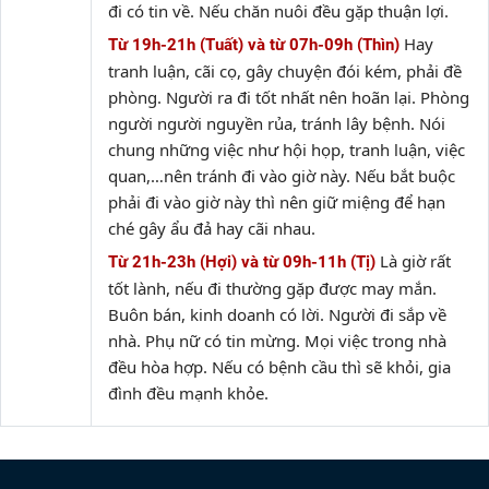
đi có tin về. Nếu chăn nuôi đều gặp thuận lợi.
Hay
Từ 19h-21h (Tuất) và từ 07h-09h (Thìn)
tranh luận, cãi cọ, gây chuyện đói kém, phải đề
phòng. Người ra đi tốt nhất nên hoãn lại. Phòng
người người nguyền rủa, tránh lây bệnh. Nói
chung những việc như hội họp, tranh luận, việc
quan,…nên tránh đi vào giờ này. Nếu bắt buộc
phải đi vào giờ này thì nên giữ miệng để hạn
ché gây ẩu đả hay cãi nhau.
Là giờ rất
Từ 21h-23h (Hợi) và từ 09h-11h (Tị)
tốt lành, nếu đi thường gặp được may mắn.
Buôn bán, kinh doanh có lời. Người đi sắp về
nhà. Phụ nữ có tin mừng. Mọi việc trong nhà
đều hòa hợp. Nếu có bệnh cầu thì sẽ khỏi, gia
đình đều mạnh khỏe.