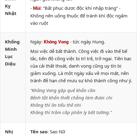
Kỵ
-
: “Bất phục dược độc khí nhập tràng” -
Mùi
Nhật
Không nên uống thuốc để tránh khí độc ngấm
vào ruột
Khổng
Ngày:
- tức ngày Hung.
Không Vong
Minh
Mọi việc dễ bất thành. Công việc đi vào thế bế
Lục
tắc, tiến độ công việc bị trì trệ, trở ngại. Tiền bạc
Diệu
của cải thất thoát, danh vọng cũng uy tín bị
giảm xuống. Là một ngày xấu về mọi mặt, nên
tránh để hạn chế mưu sự khó thành công như ý.
“Không Vong gặp quẻ khẩn cần
Bệnh tật khẩn thiết chẳng làm được chi
Không thì ôn tiểu thê nhi
Không thì trộm cắp phân ly bất tường.”
Nhị
Tên sao
: Sao Nữ