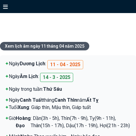
Xem lịch ngày 11 tháng 04 năm
2025
Xem lịch âm ngày 11 tháng 04 năm 2025
✦
Ngày
Dương Lịch
:
11 - 04 - 2025
✦
Ngày
Âm Lịch
:
14 - 3 - 2025
✦
Ngày trong tuần:
Thứ Sáu
✦
Ngày
Canh Tuất
tháng
Canh Thìn
năm
Ất Tỵ
✦
Tuổi
Xung
: Giáp thìn, Mậu thìn, Giáp tuất
✦
Giờ
Hoàng
: Dần(3h - 5h), Thìn(7h - 9h), Tỵ(9h - 11h),
Đạo
Thân(15h - 17h), Dậu(17h - 19h), Hợi(21h - 23h)