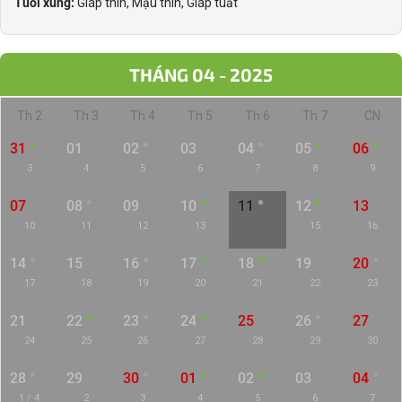
Tuổi xung:
Giáp thìn, Mậu thìn, Giáp tuất
THÁNG 04 - 2025
Th 2
Th 3
Th 4
Th 5
Th 6
Th 7
CN
31
01
02
03
04
05
06
3
4
5
6
7
8
9
07
08
09
10
11
12
13
10
11
12
13
14
15
16
14
15
16
17
18
19
20
17
18
19
20
21
22
23
21
22
23
24
25
26
27
24
25
26
27
28
29
30
28
29
30
01
02
03
04
1 / 4
2
3
4
5
6
7