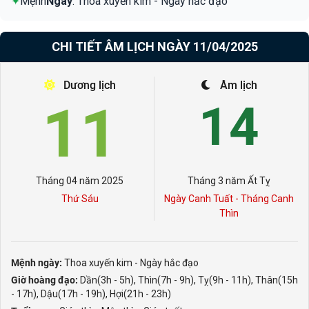
✦
Mệnh
Ngày
: Thoa xuyến kim - Ngày hắc đạo
CHI TIẾT ÂM LỊCH NGÀY 11/04/2025
Dương lịch
Âm lịch
11
14
Tháng 04 năm 2025
Tháng 3 năm Ất Tỵ
Thứ Sáu
Ngày Canh Tuất - Tháng Canh
Thìn
Mệnh ngày:
Thoa xuyến kim - Ngày hắc đạo
Giờ hoàng đạo:
Dần(3h - 5h), Thìn(7h - 9h), Tỵ(9h - 11h), Thân(15h
- 17h), Dậu(17h - 19h), Hợi(21h - 23h)