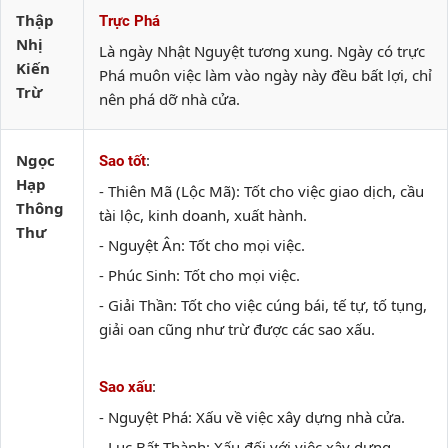
Thập
Trực Phá
Nhị
Là ngày Nhật Nguyệt tương xung. Ngày có trực
Kiến
Phá muôn việc làm vào ngày này đều bất lợi, chỉ
Trừ
nên phá dỡ nhà cửa.
Ngọc
:
Sao tốt
Hạp
- Thiên Mã (Lộc Mã): Tốt cho việc giao dịch, cầu
Thông
tài lộc, kinh doanh, xuất hành.
Thư
- Nguyệt Ân: Tốt cho mọi việc.
- Phúc Sinh: Tốt cho mọi việc.
- Giải Thần: Tốt cho việc cúng bái, tế tự, tố tụng,
giải oan cũng như trừ được các sao xấu.
:
Sao xấu
- Nguyệt Phá: Xấu về việc xây dựng nhà cửa.
- Lục Bất Thành: Xấu đối với việc xây dựng.