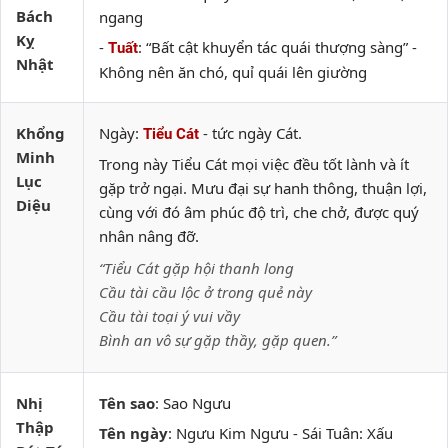
Bách
ngang
Kỵ
-
: “Bất cật khuyển tác quái thượng sàng” -
Tuất
Nhật
Không nên ăn chó, quỉ quái lên giường
Khổng
Ngày:
- tức ngày Cát.
Tiểu Cát
Minh
Trong này Tiểu Cát mọi việc đều tốt lành và ít
Lục
gặp trở ngại. Mưu đại sự hanh thông, thuận lợi,
Diệu
cùng với đó âm phúc độ trì, che chở, được quý
nhân nâng đỡ.
“Tiểu Cát gặp hội thanh long
Cầu tài cầu lộc ở trong quẻ này
Cầu tài toại ý vui vầy
Bình an vô sự gặp thầy, gặp quen.”
Nhị
Tên sao
: Sao Ngưu
Thập
Tên ngày
: Ngưu Kim Ngưu - Sái Tuân: Xấu