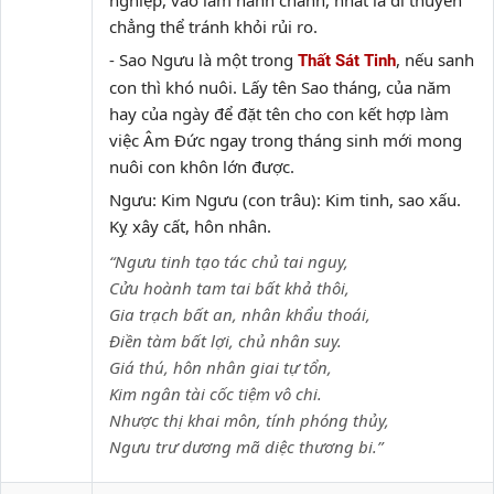
nghiệp, vào làm hành chánh, nhất là đi thuyền
chẳng thể tránh khỏi rủi ro.
- Sao Ngưu là một trong
, nếu sanh
Thất Sát Tinh
con thì khó nuôi. Lấy tên Sao tháng, của năm
hay của ngày để đặt tên cho con kết hợp làm
việc Âm Đức ngay trong tháng sinh mới mong
nuôi con khôn lớn được.
Ngưu: Kim Ngưu (con trâu): Kim tinh, sao xấu.
Kỵ xây cất, hôn nhân.
“Ngưu tinh tạo tác chủ tai nguy,
Cửu hoành tam tai bất khả thôi,
Gia trạch bất an, nhân khẩu thoái,
Điền tàm bất lợi, chủ nhân suy.
Giá thú, hôn nhân giai tự tổn,
Kim ngân tài cốc tiệm vô chi.
Nhược thị khai môn, tính phóng thủy,
Ngưu trư dương mã diệc thương bi.”