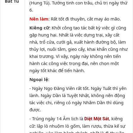
Bát Tú
(Hung Tú). Tướng tinh con trâu, chủ trị ngày thứ
6.
Nên làm
: Rất tốt đi thuyền, cắt may áo mão.
Kiêng cữ
: Khởi công tạo tác bất kỳ việc gì cũng
gặp hung hại. Nhất là việc dựng trại, xây cất
nhà, trổ cửa, cưới gả, xuất hành đường bộ, làm
thủy lợi, nuôi tằm, gieo cấy, khai khẩn cũng như
khai trương. Vì vậy, ngày này không nên tiến
hành các công việc trọng đại, nên chọn một
ngày tốt khác để tiến hành.
Ngoại lệ
:
- Ngày Ngọ Đăng Viên rất tốt. Ngày Tuất thì yên
lành. Ngày Dần là Tuyệt Nhật, không nên động
tác việc chi, riêng có ngày Nhâm Dần thì dùng
được.
- Trúng ngày 14 Âm lịch là
, kiêng
Diệt Một Sát
cữ: lập lò nhuộm lò gốm, làm rượu, thừa kế sự