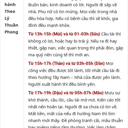
hành
Buôn bán, kinh doanh có lời. Người đi sắp về
Theo
nhà. Phụ nữ có tin mừng. Mọi việc trong nhà
Lý
đều hòa hợp. Nếu có bệnh cầu thì sẽ khỏi, gia
Thuần
đình đều mạnh khỏe.
Phong
Cầu tài thì
Từ 13h-15h (Mùi) và từ 01-03h (Sửu)
không có lợi, hoặc hay bị trái ý. Nếu ra đi hay
thiệt, gặp nạn, việc quan trọng thì phải đòn, gặp
ma quỷ nên cúng tế thì mới an.
Mọi
Từ 15h-17h (Thân) và từ 03h-05h (Dần)
công việc đều được tốt lành, tốt nhất cầu tài đi
theo hướng Tây Nam – Nhà cửa được yên lành.
Người xuất hành thì đều bình yên.
Mưu sự
Từ 17h-19h (Dậu) và từ 05h-07h (Mão)
khó thành, cầu lộc, cầu tài mờ mịt. Kiện cáo tốt
nhất nên hoãn lại. Người đi xa chưa có tin về.
Mất tiền, mất của nếu đi hướng Nam thì tìm
nhanh mới thấy. Đề phòng tranh cãi, mâu thuẫn
hay miệng tiếng tầm thường. Việc làm chậm,