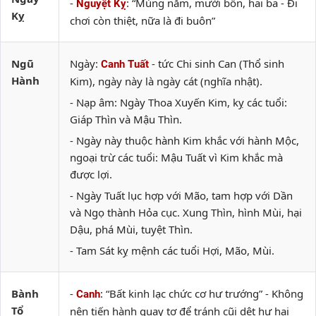
-
: “Mùng năm, mười bốn, hai ba - Đi
Nguyệt Kỵ
Kỵ
chơi còn thiệt, nữa là đi buôn”
Ngũ
Ngày:
- tức Chi sinh Can (Thổ sinh
Canh Tuất
Hành
Kim), ngày này là ngày cát (nghĩa nhật).
- Nạp âm: Ngày Thoa Xuyến Kim, kỵ các tuổi:
Giáp Thìn và Mậu Thìn.
- Ngày này thuộc hành Kim khắc với hành Mộc,
ngoại trừ các tuổi: Mậu Tuất vì Kim khắc mà
được lợi.
- Ngày Tuất lục hợp với Mão, tam hợp với Dần
và Ngọ thành Hỏa cục. Xung Thìn, hình Mùi, hại
Dậu, phá Mùi, tuyệt Thìn.
- Tam Sát kỵ mệnh các tuổi Hợi, Mão, Mùi.
Bành
-
: “Bất kinh lạc chức cơ hư trướng” - Không
Canh
Tổ
nên tiến hành quay tơ để tránh cũi dệt hư hại