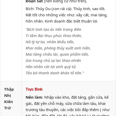
Đoạn Sát
(nên kiêng cữ như trên).
Bích: Thủy Du (con rái cá): Thủy tinh, sao tốt.
Rất tốt cho những việc như: xây cất, mai táng,
hôn nhân. Kinh doanh đặc biệt thuận lợi.
“Bích tinh tạo ác tiến trang điền
Ti tâm đại thục phúc thao thiên,
Nô tỳ tự lai, nhân khẩu tiến,
Khai môn, phóng thủy xuất anh hiền,
Mai táng chiêu tài, quan phẩm tiến,
Gia trung chủ sự lạc thao nhiên
Hôn nhân cát lợi sinh quý tử,
Tảo bá thanh danh khán tổ tiên.”
Thập
Trực Bình
Nhị
Nên làm
: Nhập vào kho, đặt táng, gắn cửa, kê
Kiến
gác, đặt yên chỗ máy, sửa chữa làm tàu, khai
Trừ
trương tàu thuyền, các việc bồi đắp thêm ( như
bồi bùn, đắp đất, lót đá, xây bờ kè.) Lót giường