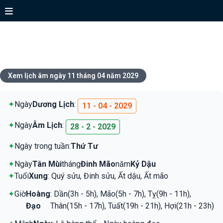
Xem lịch ngày 11 tháng 04 năm
2029
Xem lịch âm ngày 11 tháng 04 năm 2029
✦
Ngày
Dương Lịch
:
11 - 04 - 2029
✦
Ngày
Âm Lịch
:
28 - 2 - 2029
✦
Ngày trong tuần:
Thứ Tư
✦
Ngày
Tân Mùi
tháng
Đinh Mão
năm
Kỷ Dậu
✦
Tuổi
Xung
: Quý sửu, Đinh sửu, Ất dậu, Ất mão
✦
Giờ
Hoàng
: Dần(3h - 5h), Mão(5h - 7h), Tỵ(9h - 11h),
Đạo
Thân(15h - 17h), Tuất(19h - 21h), Hợi(21h - 23h)