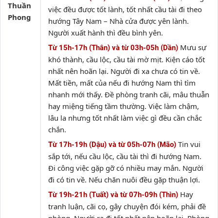
Thuần
việc đều được tốt lành, tốt nhất cầu tài đi theo
Phong
hướng Tây Nam – Nhà cửa được yên lành.
Người xuất hành thì đều bình yên.
Mưu sự
Từ 15h-17h (Thân) và từ 03h-05h (Dần)
khó thành, cầu lộc, cầu tài mờ mịt. Kiện cáo tốt
nhất nên hoãn lại. Người đi xa chưa có tin về.
Mất tiền, mất của nếu đi hướng Nam thì tìm
nhanh mới thấy. Đề phòng tranh cãi, mâu thuẫn
hay miệng tiếng tầm thường. Việc làm chậm,
lâu la nhưng tốt nhất làm việc gì đều cần chắc
chắn.
Tin vui
Từ 17h-19h (Dậu) và từ 05h-07h (Mão)
sắp tới, nếu cầu lộc, cầu tài thì đi hướng Nam.
Đi công việc gặp gỡ có nhiều may mắn. Người
đi có tin về. Nếu chăn nuôi đều gặp thuận lợi.
Hay
Từ 19h-21h (Tuất) và từ 07h-09h (Thìn)
tranh luận, cãi cọ, gây chuyện đói kém, phải đề