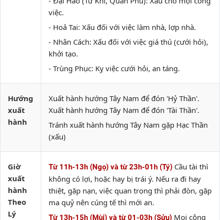
- Đại Hao (Tử Khí, Quan Phú): Xấu cho mọi công
việc.
- Hoả Tai: Xấu đối với việc làm nhà, lợp nhà.
- Nhân Cách: Xấu đối với việc giá thú (cưới hỏi),
khởi tạo.
- Trùng Phục: Kỵ việc cưới hỏi, an táng.
Hướng
Xuất hành hướng Tây Nam để đón 'Hỷ Thần'.
xuất
Xuất hành hướng Tây Nam để đón 'Tài Thần'.
hành
Tránh xuất hành hướng Tây Nam gặp Hạc Thần
(xấu)
Giờ
Cầu tài thì
Từ 11h-13h (Ngọ) và từ 23h-01h (Tý)
xuất
không có lợi, hoặc hay bị trái ý. Nếu ra đi hay
hành
thiệt, gặp nạn, việc quan trọng thì phải đòn, gặp
Theo
ma quỷ nên cúng tế thì mới an.
Lý
Mọi công
Từ 13h-15h (Mùi) và từ 01-03h (Sửu)