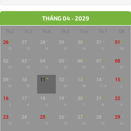
THÁNG 04 - 2029
Th 2
Th 3
Th 4
Th 5
Th 6
Th 7
CN
26
27
28
29
30
31
01
12
13
14
15
16
17
18
02
03
04
05
06
07
08
19
20
21
22
23
24
25
09
10
11
12
13
14
15
26
27
28
29
30
1 / 3
2
16
17
18
19
20
21
22
3
4
5
6
7
8
9
23
24
25
26
27
28
29
10
11
12
13
14
15
16