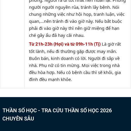
phòng. Người ra đi tốt nhất nên hoãn lại. Phòng
người người nguyền rủa, tránh lây bệnh. Nói
chung những việc như hội họp, tranh luận, việc
quan,…nên tránh đi vào giờ này. Nếu bắt buộc
phải đi vào giờ này thì nên giữ miệng để hạn
ché gây ẩu đả hay cãi nhau.
Là giờ rất
Từ 21h-23h (Hợi) và từ 09h-11h (Tị)
tốt lành, nếu đi thường gặp được may mắn.
Buôn bán, kinh doanh có lời. Người đi sắp về
nhà. Phụ nữ có tin mừng. Mọi việc trong nhà
đều hòa hợp. Nếu có bệnh cầu thì sẽ khỏi, gia
đình đều mạnh khỏe.
THẦN SỐ HỌC - TRA CỨU THẦN SỐ HỌC 2026
CHUYÊN SÂU