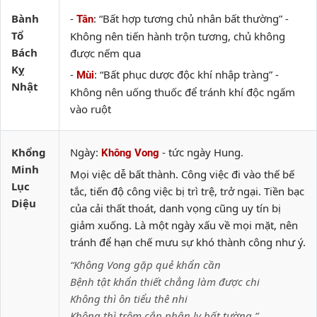
Bành
-
: “Bất hợp tương chủ nhân bất thường” -
Tân
Tổ
Không nên tiến hành trộn tương, chủ không
Bách
được nếm qua
Kỵ
-
: “Bất phục dược độc khí nhập tràng” -
Mùi
Nhật
Không nên uống thuốc để tránh khí độc ngấm
vào ruột
Khổng
Ngày:
- tức ngày Hung.
Không Vong
Minh
Mọi việc dễ bất thành. Công việc đi vào thế bế
Lục
tắc, tiến độ công việc bị trì trệ, trở ngại. Tiền bạc
Diệu
của cải thất thoát, danh vọng cũng uy tín bị
giảm xuống. Là một ngày xấu về mọi mặt, nên
tránh để hạn chế mưu sự khó thành công như ý.
“Không Vong gặp quẻ khẩn cần
Bệnh tật khẩn thiết chẳng làm được chi
Không thì ôn tiểu thê nhi
Không thì trộm cắp phân ly bất tường.”