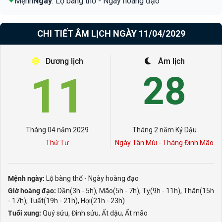
✦
Mệnh
Ngày
: Lộ bàng thổ - Ngày hoàng đạo
CHI TIẾT ÂM LỊCH NGÀY 11/04/2029
Dương lịch
Âm lịch
11
28
Tháng 04 năm 2029
Tháng 2 năm Kỷ Dậu
Thứ Tư
Ngày Tân Mùi - Tháng Đinh Mão
Mệnh ngày:
Lộ bàng thổ - Ngày hoàng đạo
Giờ hoàng đạo:
Dần(3h - 5h), Mão(5h - 7h), Tỵ(9h - 11h), Thân(15h
- 17h), Tuất(19h - 21h), Hợi(21h - 23h)
Tuổi xung:
Quý sửu, Đinh sửu, Ất dậu, Ất mão