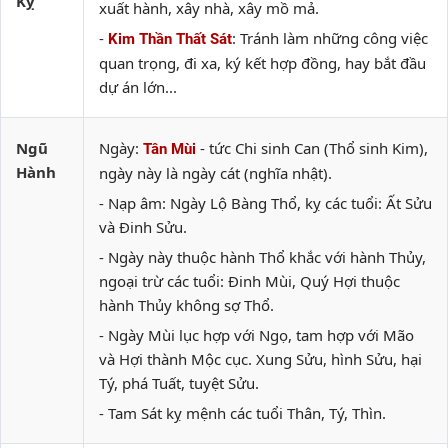
Kỵ
xuất hành, xây nhà, xây mồ mả.
-
: Tránh làm những công việc
Kim Thần Thất Sát
quan trọng, đi xa, ký kết hợp đồng, hay bắt đầu
dự án lớn...
Ngũ
Ngày:
- tức Chi sinh Can (Thổ sinh Kim),
Tân Mùi
Hành
ngày này là ngày cát (nghĩa nhật).
- Nạp âm: Ngày Lộ Bàng Thổ, kỵ các tuổi: Ất Sửu
và Đinh Sửu.
- Ngày này thuộc hành Thổ khắc với hành Thủy,
ngoại trừ các tuổi: Đinh Mùi, Quý Hợi thuộc
hành Thủy không sợ Thổ.
- Ngày Mùi lục hợp với Ngọ, tam hợp với Mão
và Hợi thành Mộc cục. Xung Sửu, hình Sửu, hại
Tý, phá Tuất, tuyệt Sửu.
- Tam Sát kỵ mệnh các tuổi Thân, Tý, Thìn.