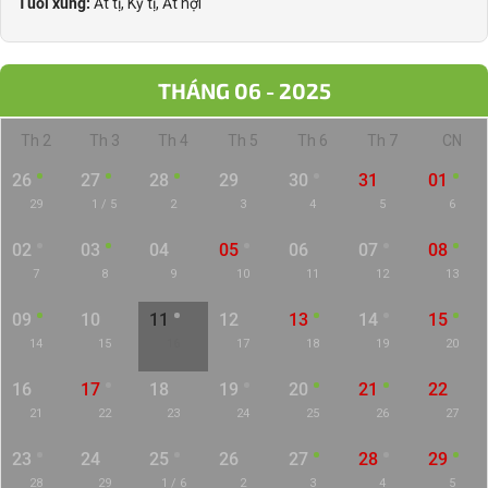
Tuổi xung:
Ất tị, Kỷ tị, Ất hợi
THÁNG 06 - 2025
Th 2
Th 3
Th 4
Th 5
Th 6
Th 7
CN
26
27
28
29
30
31
01
29
1 / 5
2
3
4
5
6
02
03
04
05
06
07
08
7
8
9
10
11
12
13
09
10
11
12
13
14
15
14
15
16
17
18
19
20
16
17
18
19
20
21
22
21
22
23
24
25
26
27
23
24
25
26
27
28
29
28
29
1 / 6
2
3
4
5