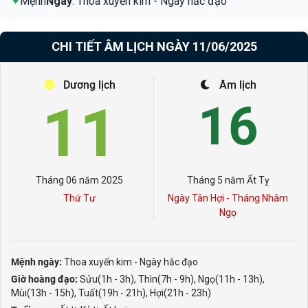
✦
Mệnh
Ngày
: Thoa xuyến kim - Ngày hắc đạo
CHI TIẾT ÂM LỊCH NGÀY 11/06/2025
Dương lịch
Âm lịch
11
16
Tháng 06 năm 2025
Tháng 5 năm Ất Tỵ
Thứ Tư
Ngày Tân Hợi - Tháng Nhâm
Ngọ
Mệnh ngày:
Thoa xuyến kim - Ngày hắc đạo
Giờ hoàng đạo:
Sửu(1h - 3h), Thìn(7h - 9h), Ngọ(11h - 13h),
Mùi(13h - 15h), Tuất(19h - 21h), Hợi(21h - 23h)