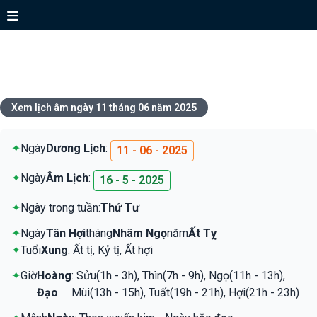
Xem lịch ngày 11 tháng 06 năm
2025
Xem lịch âm ngày 11 tháng 06 năm 2025
✦
Ngày
Dương Lịch
:
11 - 06 - 2025
✦
Ngày
Âm Lịch
:
16 - 5 - 2025
✦
Ngày trong tuần:
Thứ Tư
✦
Ngày
Tân Hợi
tháng
Nhâm Ngọ
năm
Ất Tỵ
✦
Tuổi
Xung
: Ất tị, Kỷ tị, Ất hợi
✦
Giờ
Hoàng
: Sửu(1h - 3h), Thìn(7h - 9h), Ngọ(11h - 13h),
Đạo
Mùi(13h - 15h), Tuất(19h - 21h), Hợi(21h - 23h)