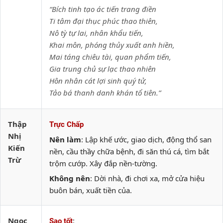
“Bích tinh tạo ác tiến trang điền
Ti tâm đại thục phúc thao thiên,
Nô tỳ tự lai, nhân khẩu tiến,
Khai môn, phóng thủy xuất anh hiền,
Mai táng chiêu tài, quan phẩm tiến,
Gia trung chủ sự lạc thao nhiên
Hôn nhân cát lợi sinh quý tử,
Tảo bá thanh danh khán tổ tiên.”
Thập
Trực Chấp
Nhị
Nên làm
: Lập khế ước, giao dịch, động thổ san
Kiến
nền, cầu thầy chữa bệnh, đi săn thú cá, tìm bắt
Trừ
trộm cướp. Xây đắp nền-tường.
Không nên
: Dời nhà, đi chơi xa, mở cửa hiệu
buôn bán, xuất tiền của.
Ngọc
:
Sao tốt