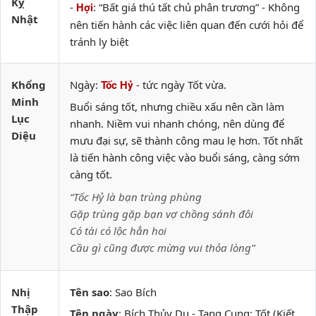
Kỵ
-
: “Bất giá thú tất chủ phân trương” - Không
Hợi
Nhật
nên tiến hành các việc liên quan đến cưới hỏi để
tránh ly biệt
Khổng
Ngày:
- tức ngày Tốt vừa.
Tốc Hỷ
Minh
Buổi sáng tốt, nhưng chiều xấu nên cần làm
Lục
nhanh. Niềm vui nhanh chóng, nên dùng để
Diệu
mưu đại sự, sẽ thành công mau lẹ hơn. Tốt nhất
là tiến hành công việc vào buổi sáng, càng sớm
càng tốt.
“Tốc Hỷ là bạn trùng phùng
Gặp trùng gặp bạn vợ chồng sánh đôi
Có tài có lộc hẳn hoi
Cầu gì cũng được mừng vui thỏa lòng”
Nhị
Tên sao
: Sao Bích
Thập
Tên ngày
: Bích Thủy Du - Tang Cung: Tốt (Kiết