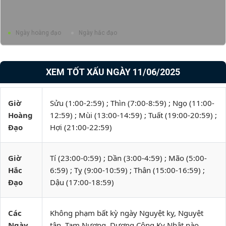
Ngày hoàng đạo
Ngày hắc đạo
XEM TỐT XẤU NGÀY 11/06/2025
Giờ
Sửu (1:00-2:59) ; Thìn (7:00-8:59) ; Ngọ (11:00-
Hoàng
12:59) ; Mùi (13:00-14:59) ; Tuất (19:00-20:59) ;
Đạo
Hợi (21:00-22:59)
Giờ
Tí (23:00-0:59) ; Dần (3:00-4:59) ; Mão (5:00-
Hắc
6:59) ; Tỵ (9:00-10:59) ; Thân (15:00-16:59) ;
Đạo
Dậu (17:00-18:59)
Các
Không phạm bất kỳ ngày Nguyệt kỵ, Nguyệt
Ngày
tận, Tam Nương, Dương Công Kỵ Nhật nào.