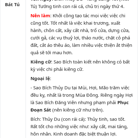
Bát Tú
Tú) Tướng tinh con rái cá, chủ trị ngày thứ 4.
Nên làm
: Khởi công tạo tác mọi việc việc chi
cũng tốt. Tốt nhất là việc khai trương, xuất
hành, chôn cất, xây cất nhà, trổ cửa, dựng cửa,
cưới gả, các vụ thuỷ lợi, tháo nước, chặt cỏ phá
đất, cắt áo thêu áo, làm nhiều việc thiện ắt thiện
quả sẽ tới mau hơn.
Kiêng cữ
: Sao Bích toàn kiết nên không có bất
kỳ việc chi phải kiêng cữ.
Ngoại lệ
:
- Sao Bích Thủy Du tại Mùi, Hợi, Mão trăm việc
đều kỵ, nhất là trong Mùa Đông. Riêng ngày Hợi
là Sao Bích Đăng Viên nhưng phạm phải
Phục
Đoạn Sát
(nên kiêng cữ như trên).
Bích: Thủy Du (con rái cá): Thủy tinh, sao tốt.
Rất tốt cho những việc như: xây cất, mai táng,
hôn nhân. Kinh doanh đặc biệt thuận lợi.