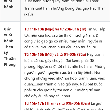
xuất
Xuất hành hướng Tây Nam để đón 'Tài Thần'.
hành
Tránh xuất hành hướng Đông Bắc gặp Hạc Thần
(xấu)
Giờ
Tin vui sắp
Từ 11h-13h (Ngọ) và từ 23h-01h (Tý)
xuất
tới, nếu cầu lộc, cầu tài thì đi hướng Nam. Đi
hành
công việc gặp gỡ có nhiều may mắn. Người đi
Theo
có tin về. Nếu chăn nuôi đều gặp thuận lợi.
Lý
Hay tranh
Từ 13h-15h (Mùi) và từ 01-03h (Sửu)
Thuần
luận, cãi cọ, gây chuyện đói kém, phải đề
Phong
phòng. Người ra đi tốt nhất nên hoãn lại. Phòng
người người nguyền rủa, tránh lây bệnh. Nói
chung những việc như hội họp, tranh luận, việc
quan,…nên tránh đi vào giờ này. Nếu bắt buộc
phải đi vào giờ này thì nên giữ miệng để hạn
ché gây ẩu đả hay cãi nhau.
Là giờ
Từ 15h-17h (Thân) và từ 03h-05h (Dần)
rất tốt lành, nếu đi thường gặp được may mắn.