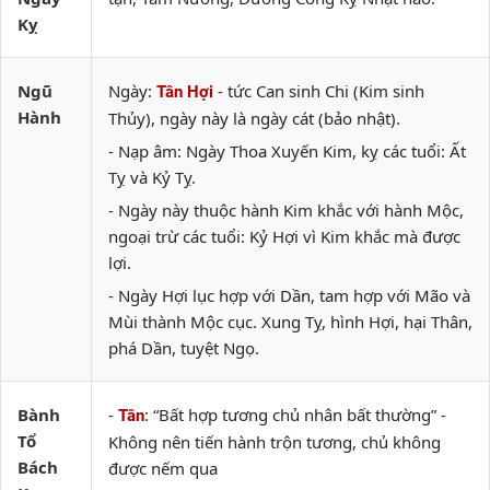
Kỵ
Ngũ
Ngày:
- tức Can sinh Chi (Kim sinh
Tân Hợi
Hành
Thủy), ngày này là ngày cát (bảo nhật).
- Nạp âm: Ngày Thoa Xuyến Kim, kỵ các tuổi: Ất
Tỵ và Kỷ Tỵ.
- Ngày này thuộc hành Kim khắc với hành Mộc,
ngoại trừ các tuổi: Kỷ Hợi vì Kim khắc mà được
lợi.
- Ngày Hợi lục hợp với Dần, tam hợp với Mão và
Mùi thành Mộc cục. Xung Tỵ, hình Hợi, hại Thân,
phá Dần, tuyệt Ngọ.
Bành
-
: “Bất hợp tương chủ nhân bất thường” -
Tân
Tổ
Không nên tiến hành trộn tương, chủ không
Bách
được nếm qua