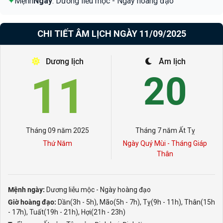
✦
Mệnh
Ngày
: Dương liễu mộc - Ngày hoàng đạo
CHI TIẾT ÂM LỊCH NGÀY 11/09/2025
Dương lịch
Âm lịch
11
20
Tháng 09 năm 2025
Tháng 7 năm Ất Tỵ
Thứ Năm
Ngày Quý Mùi - Tháng Giáp
Thân
Mệnh ngày:
Dương liễu mộc - Ngày hoàng đạo
Giờ hoàng đạo:
Dần(3h - 5h), Mão(5h - 7h), Tỵ(9h - 11h), Thân(15h
- 17h), Tuất(19h - 21h), Hợi(21h - 23h)