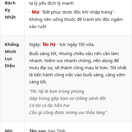
Bách
ta lý yếu địch lý mạnh
Kỵ
-
: “Bất phục dược độc khí nhập tràng” -
Mùi
Nhật
Không nên uống thuốc để tránh khí độc ngấm
vào ruột
Khổng
Ngày:
- tức ngày Tốt vừa.
Tốc Hỷ
Minh
Buổi sáng tốt, nhưng chiều xấu nên cần làm
Lục
nhanh. Niềm vui nhanh chóng, nên dùng để
Diệu
mưu đại sự, sẽ thành công mau lẹ hơn. Tốt nhất
là tiến hành công việc vào buổi sáng, càng sớm
càng tốt.
“Tốc Hỷ là bạn trùng phùng
Gặp trùng gặp bạn vợ chồng sánh đôi
Có tài có lộc hẳn hoi
Cầu gì cũng được mừng vui thỏa lòng”
Nhị
Tên sao
: Sao Tỉnh