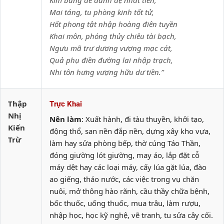
Kim bảng đề danh đệ nhất tiên,
Mai táng, tu phòng kinh tốt tử,
Hốt phong tật nhập hoàng điên tuyền
Khai môn, phóng thủy chiêu tài bạch,
Ngưu mã trư dương vượng mạc cát,
Quả phụ điền đường lai nhập trạch,
Nhi tôn hưng vượng hữu dư tiền.”
Thập
Trực Khai
Nhị
Nên làm
: Xuất hành, đi tàu thuyền, khởi tạo,
Kiến
động thổ, san nền đắp nền, dựng xây kho vựa,
Trừ
làm hay sửa phòng bếp, thờ cúng Táo Thần,
đóng giường lót giường, may áo, lắp đặt cỗ
máy dệt hay các loại máy, cấy lúa gặt lúa, đào
ao giếng, tháo nước, các việc trong vụ chăn
nuôi, mở thông hào rãnh, cầu thầy chữa bệnh,
bốc thuốc, uống thuốc, mua trâu, làm rượu,
nhập học, học kỹ nghệ, vẽ tranh, tu sửa cây cối.