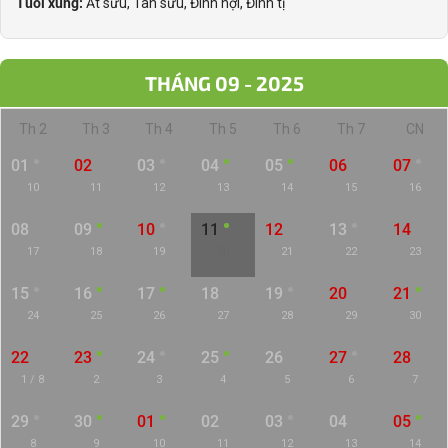
Tuổi xung:
Ất sửu, Tân sửu, Đinh hợi, Đinh tị
THÁNG 09 - 2025
Th 2
Th 3
Th 4
Th 5
Th 6
Th 7
CN
01
02
03
04
05
06
07
10
11
12
13
14
15
16
08
09
10
11
12
13
14
17
18
19
20
21
22
23
15
16
17
18
19
20
21
24
25
26
27
28
29
30
22
23
24
25
26
27
28
1 / 8
2
3
4
5
6
7
29
30
01
02
03
04
05
8
9
10
11
12
13
14