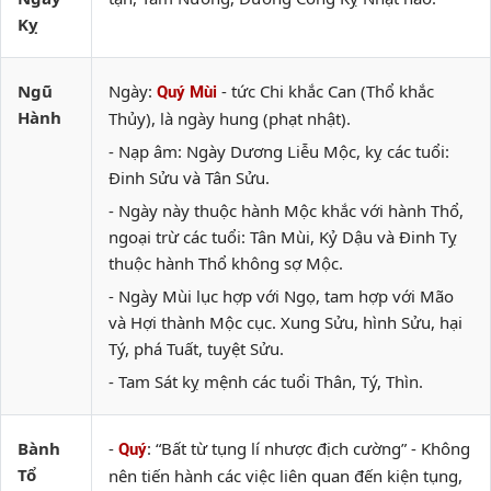
Kỵ
Ngũ
Ngày:
- tức Chi khắc Can (Thổ khắc
Quý Mùi
Hành
Thủy), là ngày hung (phạt nhật).
- Nạp âm: Ngày Dương Liễu Mộc, kỵ các tuổi:
Đinh Sửu và Tân Sửu.
- Ngày này thuộc hành Mộc khắc với hành Thổ,
ngoại trừ các tuổi: Tân Mùi, Kỷ Dậu và Đinh Tỵ
thuộc hành Thổ không sợ Mộc.
- Ngày Mùi lục hợp với Ngọ, tam hợp với Mão
và Hợi thành Mộc cục. Xung Sửu, hình Sửu, hại
Tý, phá Tuất, tuyệt Sửu.
- Tam Sát kỵ mệnh các tuổi Thân, Tý, Thìn.
Bành
-
: “Bất từ tụng lí nhược địch cường” - Không
Quý
Tổ
nên tiến hành các việc liên quan đến kiện tụng,