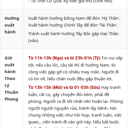
- Tứ Thời Cô Quả: Kỵ việc giá thú (cưới hỏi).
Hướng
Xuất hành hướng Đông Nam để đón 'Hỷ Thần'.
xuất
Xuất hành hướng Chính Tây để đón 'Tài Thần'.
hành
Tránh xuất hành hướng Tây Bắc gặp Hạc Thần
(xấu)
Giờ
Tin vui sắp
Từ 11h-13h (Ngọ) và từ 23h-01h (Tý)
xuất
tới, nếu cầu lộc, cầu tài thì đi hướng Nam. Đi
hành
công việc gặp gỡ có nhiều may mắn. Người đi
Theo
có tin về. Nếu chăn nuôi đều gặp thuận lợi.
Lý
Hay tranh
Từ 13h-15h (Mùi) và từ 01-03h (Sửu)
Thuần
luận, cãi cọ, gây chuyện đói kém, phải đề
Phong
phòng. Người ra đi tốt nhất nên hoãn lại. Phòng
người người nguyền rủa, tránh lây bệnh. Nói
chung những việc như hội họp, tranh luận, việc
quan,…nên tránh đi vào giờ này. Nếu bắt buộc