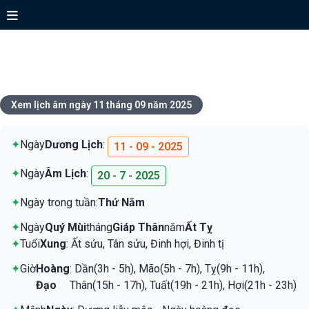
Xem lịch ngày 11 tháng 09 năm
2025
Xem lịch âm ngày 11 tháng 09 năm 2025
✦
Ngày
Dương Lịch
:
11 - 09 - 2025
✦
Ngày
Âm Lịch
:
20 - 7 - 2025
✦
Ngày trong tuần:
Thứ Năm
✦
Ngày
Quý Mùi
tháng
Giáp Thân
năm
Ất Tỵ
✦
Tuổi
Xung
: Ất sửu, Tân sửu, Đinh hợi, Đinh tị
✦
Giờ
Hoàng
: Dần(3h - 5h), Mão(5h - 7h), Tỵ(9h - 11h),
Đạo
Thân(15h - 17h), Tuất(19h - 21h), Hợi(21h - 23h)