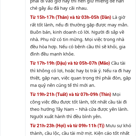
phải đi vào giờ này thì nên giữ miệng để hạn
ché gây ẩu đả hay cãi nhau.
Là giờ
Từ 15h-17h (Thân) và từ 03h-05h (Dần)
rất tốt lành, nếu đi thường gặp được may mắn.
Buôn bán, kinh doanh có lời. Người đi sắp về
nhà. Phụ nữ có tin mừng. Mọi việc trong nhà
đều hòa hợp. Nếu có bệnh cầu thì sẽ khỏi, gia
đình đều mạnh khỏe.
Cầu tài
Từ 17h-19h (Dậu) và từ 05h-07h (Mão)
thì không có lợi, hoặc hay bị trái ý. Nếu ra đi hay
thiệt, gặp nạn, việc quan trọng thì phải đòn, gặp
ma quỷ nên cúng tế thì mới an.
Mọi
Từ 19h-21h (Tuất) và từ 07h-09h (Thìn)
công việc đều được tốt lành, tốt nhất cầu tài đi
theo hướng Tây Nam – Nhà cửa được yên lành.
Người xuất hành thì đều bình yên.
Mưu sự khó
Từ 21h-23h (Hợi) và từ 09h-11h (Tị)
thành, cầu lộc, cầu tài mờ mịt. Kiện cáo tốt nhất