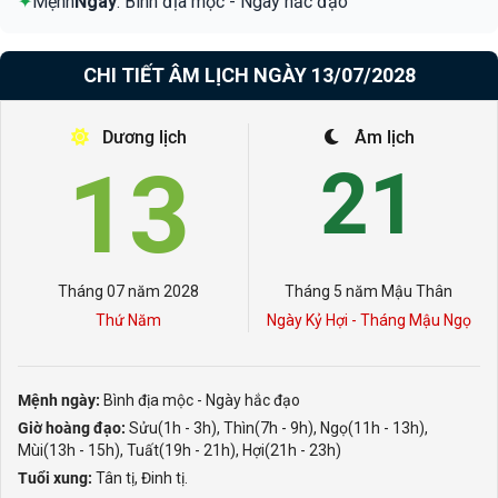
✦
Mệnh
Ngày
: Bình địa mộc - Ngày hắc đạo
CHI TIẾT ÂM LỊCH NGÀY 13/07/2028
Dương lịch
Âm lịch
13
21
Tháng 07 năm 2028
Tháng 5 năm Mậu Thân
Thứ Năm
Ngày Kỷ Hợi - Tháng Mậu Ngọ
Mệnh ngày:
Bình địa mộc - Ngày hắc đạo
Giờ hoàng đạo:
Sửu(1h - 3h), Thìn(7h - 9h), Ngọ(11h - 13h),
Mùi(13h - 15h), Tuất(19h - 21h), Hợi(21h - 23h)
Tuổi xung:
Tân tị, Đinh tị.