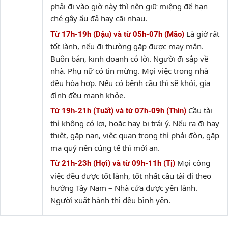
phải đi vào giờ này thì nên giữ miệng để hạn
ché gây ẩu đả hay cãi nhau.
Là giờ rất
Từ 17h-19h (Dậu) và từ 05h-07h (Mão)
tốt lành, nếu đi thường gặp được may mắn.
Buôn bán, kinh doanh có lời. Người đi sắp về
nhà. Phụ nữ có tin mừng. Mọi việc trong nhà
đều hòa hợp. Nếu có bệnh cầu thì sẽ khỏi, gia
đình đều mạnh khỏe.
Cầu tài
Từ 19h-21h (Tuất) và từ 07h-09h (Thìn)
thì không có lợi, hoặc hay bị trái ý. Nếu ra đi hay
thiệt, gặp nạn, việc quan trọng thì phải đòn, gặp
ma quỷ nên cúng tế thì mới an.
Mọi công
Từ 21h-23h (Hợi) và từ 09h-11h (Tị)
việc đều được tốt lành, tốt nhất cầu tài đi theo
hướng Tây Nam – Nhà cửa được yên lành.
Người xuất hành thì đều bình yên.