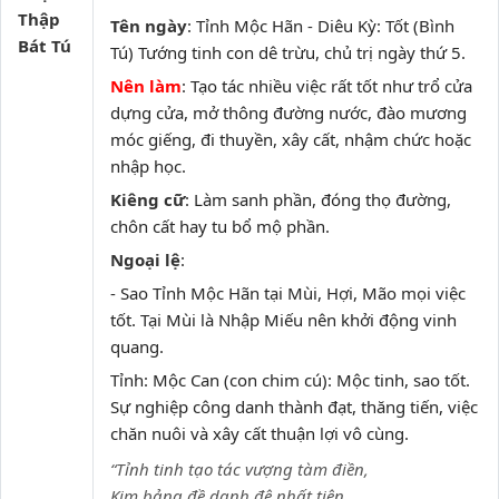
Thập
Tên ngày
: Tỉnh Mộc Hãn - Diêu Kỳ: Tốt (Bình
Bát Tú
Tú) Tướng tinh con dê trừu, chủ trị ngày thứ 5.
Nên làm
: Tạo tác nhiều việc rất tốt như trổ cửa
dựng cửa, mở thông đường nước, đào mương
móc giếng, đi thuyền, xây cất, nhậm chức hoặc
nhập học.
Kiêng cữ
: Làm sanh phần, đóng thọ đường,
chôn cất hay tu bổ mộ phần.
Ngoại lệ
:
- Sao Tỉnh Mộc Hãn tại Mùi, Hợi, Mão mọi việc
tốt. Tại Mùi là Nhập Miếu nên khởi động vinh
quang.
Tỉnh: Mộc Can (con chim cú): Mộc tinh, sao tốt.
Sự nghiệp công danh thành đạt, thăng tiến, việc
chăn nuôi và xây cất thuận lợi vô cùng.
“Tỉnh tinh tạo tác vượng tàm điền,
Kim bảng đề danh đệ nhất tiên,