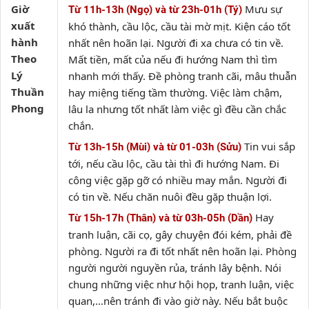
Giờ
Mưu sự
Từ 11h-13h (Ngọ) và từ 23h-01h (Tý)
xuất
khó thành, cầu lộc, cầu tài mờ mịt. Kiện cáo tốt
hành
nhất nên hoãn lại. Người đi xa chưa có tin về.
Theo
Mất tiền, mất của nếu đi hướng Nam thì tìm
Lý
nhanh mới thấy. Đề phòng tranh cãi, mâu thuẫn
Thuần
hay miệng tiếng tầm thường. Việc làm chậm,
Phong
lâu la nhưng tốt nhất làm việc gì đều cần chắc
chắn.
Tin vui sắp
Từ 13h-15h (Mùi) và từ 01-03h (Sửu)
tới, nếu cầu lộc, cầu tài thì đi hướng Nam. Đi
công việc gặp gỡ có nhiều may mắn. Người đi
có tin về. Nếu chăn nuôi đều gặp thuận lợi.
Hay
Từ 15h-17h (Thân) và từ 03h-05h (Dần)
tranh luận, cãi cọ, gây chuyện đói kém, phải đề
phòng. Người ra đi tốt nhất nên hoãn lại. Phòng
người người nguyền rủa, tránh lây bệnh. Nói
chung những việc như hội họp, tranh luận, việc
quan,…nên tránh đi vào giờ này. Nếu bắt buộc