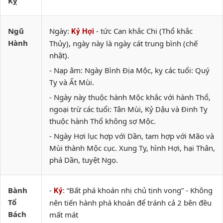
Kỵ
Ngũ
Ngày:
- tức Can khắc Chi (Thổ khắc
Kỷ Hợi
Hành
Thủy), ngày này là ngày cát trung bình (chế
nhật).
- Nạp âm: Ngày Bình Địa Mộc, kỵ các tuổi: Quý
Tỵ và Ất Mùi.
- Ngày này thuộc hành Mộc khắc với hành Thổ,
ngoại trừ các tuổi: Tân Mùi, Kỷ Dậu và Đinh Tỵ
thuộc hành Thổ không sợ Mộc.
- Ngày Hợi lục hợp với Dần, tam hợp với Mão và
Mùi thành Mộc cục. Xung Tỵ, hình Hợi, hại Thân,
phá Dần, tuyệt Ngọ.
Bành
-
: “Bất phá khoán nhị chủ tịnh vong” - Không
Kỷ
Tổ
nên tiến hành phá khoán để tránh cả 2 bên đều
Bách
mất mát