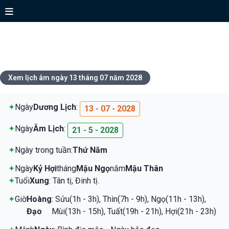
Xem lịch ngày 13 tháng 07 năm
2028
Xem lịch âm ngày 13 tháng 07 năm 2028
✦
Ngày
Dương Lịch
:
13 - 07 - 2028
✦
Ngày
Âm Lịch
:
21 - 5 - 2028
✦
Ngày trong tuần:
Thứ Năm
✦
Ngày
Kỷ Hợi
tháng
Mậu Ngọ
năm
Mậu Thân
✦
Tuổi
Xung
: Tân tị, Đinh tị.
✦
Giờ
Hoàng
: Sửu(1h - 3h), Thìn(7h - 9h), Ngọ(11h - 13h),
Đạo
Mùi(13h - 15h), Tuất(19h - 21h), Hợi(21h - 23h)