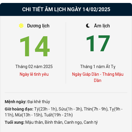
CHI TIẾT ÂM LỊCH NGÀY 14/02/2025
Dương lịch
Âm lịch
14
17
Tháng 02 năm 2025
Tháng 1 năm Ất Tỵ
Ngày lễ tình yêu
Ngày Giáp Dần - Tháng Mậu
Dần
Mệnh ngày:
Đại khê thủy
Giờ hoàng đạo:
Tý(23h - 1h), Sửu(1h - 3h), Thìn(7h - 9h), Tỵ(9h -
11h), Mùi(13h - 15h), Tuất(19h - 21h)
Tuổi xung:
Mậu thân, Bính thân, Canh ngọ, Canh tý