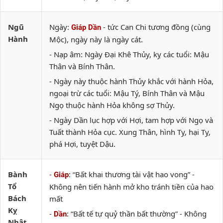
Ngũ
Ngày:
- tức Can Chi tương đồng (cùng
Giáp Dần
Hành
Mộc), ngày này là ngày cát.
- Nạp âm: Ngày Đại Khê Thủy, kỵ các tuổi: Mậu
Thân và Bính Thân.
- Ngày này thuộc hành Thủy khắc với hành Hỏa,
ngoại trừ các tuổi: Mậu Tý, Bính Thân và Mậu
Ngọ thuộc hành Hỏa không sợ Thủy.
- Ngày Dần lục hợp với Hợi, tam hợp với Ngọ và
Tuất thành Hỏa cục. Xung Thân, hình Tỵ, hại Tỵ,
phá Hợi, tuyệt Dậu.
Bành
-
: “Bất khai thương tài vật hao vong” -
Giáp
Tổ
Không nên tiến hành mở kho tránh tiền của hao
Bách
mất
Kỵ
-
: “Bất tế tự quỷ thần bất thường” - Không
Dần
Nhật