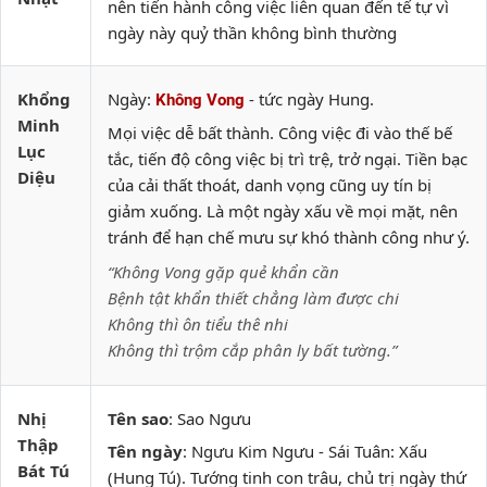
nên tiến hành công việc liên quan đến tế tự vì
ngày này quỷ thần không bình thường
Khổng
Ngày:
- tức ngày Hung.
Không Vong
Minh
Mọi việc dễ bất thành. Công việc đi vào thế bế
Lục
tắc, tiến độ công việc bị trì trệ, trở ngại. Tiền bạc
Diệu
của cải thất thoát, danh vọng cũng uy tín bị
giảm xuống. Là một ngày xấu về mọi mặt, nên
tránh để hạn chế mưu sự khó thành công như ý.
“Không Vong gặp quẻ khẩn cần
Bệnh tật khẩn thiết chẳng làm được chi
Không thì ôn tiểu thê nhi
Không thì trộm cắp phân ly bất tường.”
Nhị
Tên sao
: Sao Ngưu
Thập
Tên ngày
: Ngưu Kim Ngưu - Sái Tuân: Xấu
Bát Tú
(Hung Tú). Tướng tinh con trâu, chủ trị ngày thứ