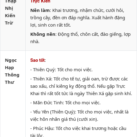
Thập
Trực Kiến
Nhị
Nên làm
: Khai trương, nhậm chức, cưới hỏi,
Kiến
trồng cây, đền ơn đáp nghĩa. Xuất hành đặng
Trừ
lợi, sinh con rất tốt.
Không nên
: Động thổ, chôn cất, đào giếng, lợp
nhà.
Ngọc
:
Sao tốt
Hạp
- Thiên Quý: Tốt cho mọi việc.
Thông
- Thiên Xá: Tốt cho tế tự, giải oan, trừ được các
Thư
sao xấu, chỉ kiêng kỵ động thổ. Nếu gặp Trực
Khai thì rất tốt tức là ngày Thiên Xá gặp sinh khí.
- Mãn Đức Tinh: Tốt cho mọi việc.
- Yếu Yên (Thiên Quý): Tốt cho mọi việc, nhất là
việc hôn nhân giá thú (cưới xin).
- Phúc Hậu: Tốt cho việc khai trương hoặc cầu
tài lộc.