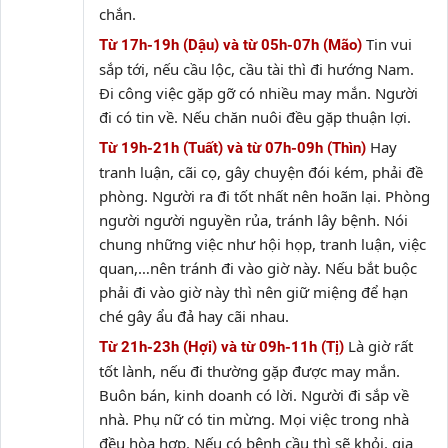
chắn.
Tin vui
Từ 17h-19h (Dậu) và từ 05h-07h (Mão)
sắp tới, nếu cầu lộc, cầu tài thì đi hướng Nam.
Đi công việc gặp gỡ có nhiều may mắn. Người
đi có tin về. Nếu chăn nuôi đều gặp thuận lợi.
Hay
Từ 19h-21h (Tuất) và từ 07h-09h (Thìn)
tranh luận, cãi cọ, gây chuyện đói kém, phải đề
phòng. Người ra đi tốt nhất nên hoãn lại. Phòng
người người nguyền rủa, tránh lây bệnh. Nói
chung những việc như hội họp, tranh luận, việc
quan,…nên tránh đi vào giờ này. Nếu bắt buộc
phải đi vào giờ này thì nên giữ miệng để hạn
ché gây ẩu đả hay cãi nhau.
Là giờ rất
Từ 21h-23h (Hợi) và từ 09h-11h (Tị)
tốt lành, nếu đi thường gặp được may mắn.
Buôn bán, kinh doanh có lời. Người đi sắp về
nhà. Phụ nữ có tin mừng. Mọi việc trong nhà
đều hòa hợp. Nếu có bệnh cầu thì sẽ khỏi, gia