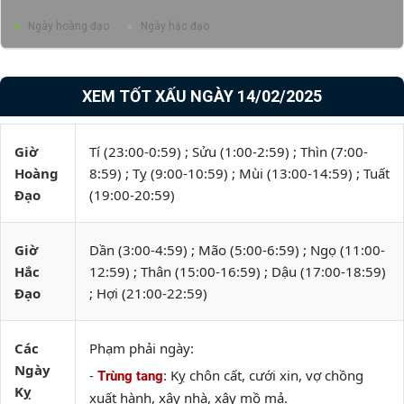
Ngày hoàng đạo
Ngày hắc đạo
XEM TỐT XẤU NGÀY 14/02/2025
Giờ
Tí (23:00-0:59) ; Sửu (1:00-2:59) ; Thìn (7:00-
Hoàng
8:59) ; Tỵ (9:00-10:59) ; Mùi (13:00-14:59) ; Tuất
Đạo
(19:00-20:59)
Giờ
Dần (3:00-4:59) ; Mão (5:00-6:59) ; Ngọ (11:00-
Hắc
12:59) ; Thân (15:00-16:59) ; Dậu (17:00-18:59)
Đạo
; Hợi (21:00-22:59)
Các
Phạm phải ngày:
Ngày
-
: Kỵ chôn cất, cưới xin, vợ chồng
Trùng tang
Kỵ
xuất hành, xây nhà, xây mồ mả.