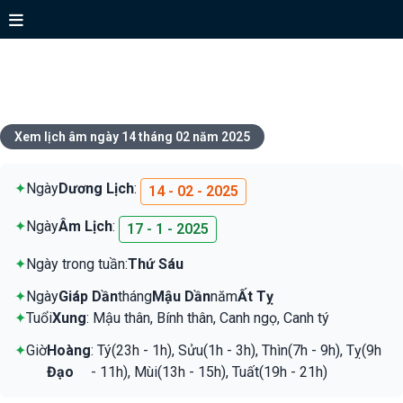
Xem lịch ngày 14 tháng 02 năm
2025
Xem lịch âm ngày 14 tháng 02 năm 2025
✦
Ngày
Dương Lịch
:
14 - 02 - 2025
✦
Ngày
Âm Lịch
:
17 - 1 - 2025
✦
Ngày trong tuần:
Thứ Sáu
✦
Ngày
Giáp Dần
tháng
Mậu Dần
năm
Ất Tỵ
✦
Tuổi
Xung
: Mậu thân, Bính thân, Canh ngọ, Canh tý
✦
Giờ
Hoàng
: Tý(23h - 1h), Sửu(1h - 3h), Thìn(7h - 9h), Tỵ(9h
Đạo
- 11h), Mùi(13h - 15h), Tuất(19h - 21h)