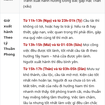
Tránh xuất hành hướng Đông Bắc gặp Hạc Thần
(xấu)
Giờ
Cầu tài thì
Từ 11h-13h (Ngọ) và từ 23h-01h (Tý)
xuất
không có lợi, hoặc hay bị trái ý. Nếu ra đi hay
hành
thiệt, gặp nạn, việc quan trọng thì phải đòn, gặp
Theo
ma quỷ nên cúng tế thì mới an.
Lý
Mọi công
Từ 13h-15h (Mùi) và từ 01-03h (Sửu)
Thuần
việc đều được tốt lành, tốt nhất cầu tài đi theo
Phong
hướng Tây Nam – Nhà cửa được yên lành.
Người xuất hành thì đều bình yên.
Mưu sự
Từ 15h-17h (Thân) và từ 03h-05h (Dần)
khó thành, cầu lộc, cầu tài mờ mịt. Kiện cáo tốt
nhất nên hoãn lại. Người đi xa chưa có tin về.
Mất tiền, mất của nếu đi hướng Nam thì tìm
nhanh mới thấy. Đề phòng tranh cãi, mâu thuẫn
hay miệng tiếng tầm thường. Việc làm chậm,
lâu la nhưng tốt nhất làm việc gì đều cần chắc