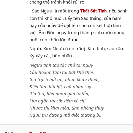
chẳng thể tránh khỏi rủi ro.
- Sao Ngưu là một trong
, nếu sanh
Thất Sát Tinh
con thì khó nuôi. Lấy tên Sao tháng, của năm
hay của ngày để đặt tên cho con kết hợp làm
việc Âm Đức ngay trong tháng sinh mới mong
nuôi con khôn lớn được.
Ngưu: Kim Ngưu (con trâu): Kim tinh, sao xấu.
Kỵ xây cất, hôn nhân.
“Ngưu tinh tạo tác chủ tai nguy,
Cửu hoành tam tai bất khả thôi,
Gia trạch bất an, nhân khẩu thoái,
Điền tàm bất lợi, chủ nhân suy.
Giá thú, hôn nhân giai tự tổn,
Kim ngân tài cốc tiệm vô chi.
Nhược thị khai môn, tính phóng thủy,
Ngưu trư dương mã diệc thương bi.”