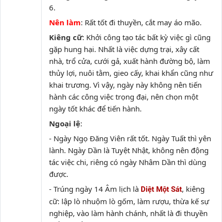
6.
Nên làm
: Rất tốt đi thuyền, cắt may áo mão.
Kiêng cữ
: Khởi công tạo tác bất kỳ việc gì cũng
gặp hung hại. Nhất là việc dựng trại, xây cất
nhà, trổ cửa, cưới gả, xuất hành đường bộ, làm
thủy lợi, nuôi tằm, gieo cấy, khai khẩn cũng như
khai trương. Vì vậy, ngày này không nên tiến
hành các công việc trọng đại, nên chọn một
ngày tốt khác để tiến hành.
Ngoại lệ
:
- Ngày Ngọ Đăng Viên rất tốt. Ngày Tuất thì yên
lành. Ngày Dần là Tuyệt Nhật, không nên động
tác việc chi, riêng có ngày Nhâm Dần thì dùng
được.
- Trúng ngày 14 Âm lịch là
, kiêng
Diệt Một Sát
cữ: lập lò nhuộm lò gốm, làm rượu, thừa kế sự
nghiệp, vào làm hành chánh, nhất là đi thuyền