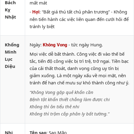
Bách
mất mát
Kỵ
-
: “Bất giá thú tất chủ phân trương” - Không
Hợi
Nhật
nên tiến hành các việc liên quan đến cưới hỏi để
tránh ly biệt
Khổng
Ngày:
- tức ngày Hung.
Không Vong
Minh
Mọi việc dễ bất thành. Công việc đi vào thế bế
Lục
tắc, tiến độ công việc bị trì trệ, trở ngại. Tiền bạc
Diệu
của cải thất thoát, danh vọng cũng uy tín bị
giảm xuống. Là một ngày xấu về mọi mặt, nên
tránh để hạn chế mưu sự khó thành công như ý.
“Không Vong gặp quẻ khẩn cần
Bệnh tật khẩn thiết chẳng làm được chi
Không thì ôn tiểu thê nhi
Không thì trộm cắp phân ly bất tường.”
Nhị
Tên sao
: Sao Mão