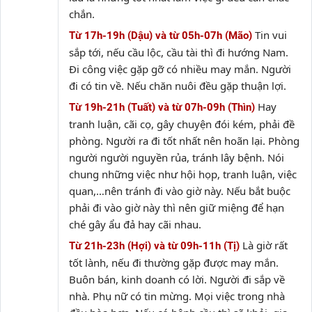
chắn.
Tin vui
Từ 17h-19h (Dậu) và từ 05h-07h (Mão)
sắp tới, nếu cầu lộc, cầu tài thì đi hướng Nam.
Đi công việc gặp gỡ có nhiều may mắn. Người
đi có tin về. Nếu chăn nuôi đều gặp thuận lợi.
Hay
Từ 19h-21h (Tuất) và từ 07h-09h (Thìn)
tranh luận, cãi cọ, gây chuyện đói kém, phải đề
phòng. Người ra đi tốt nhất nên hoãn lại. Phòng
người người nguyền rủa, tránh lây bệnh. Nói
chung những việc như hội họp, tranh luận, việc
quan,…nên tránh đi vào giờ này. Nếu bắt buộc
phải đi vào giờ này thì nên giữ miệng để hạn
ché gây ẩu đả hay cãi nhau.
Là giờ rất
Từ 21h-23h (Hợi) và từ 09h-11h (Tị)
tốt lành, nếu đi thường gặp được may mắn.
Buôn bán, kinh doanh có lời. Người đi sắp về
nhà. Phụ nữ có tin mừng. Mọi việc trong nhà