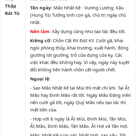
Thập
Tên ngày
: Mão Nhật Kê - Vương Lương: Xấu
Bát Tú
(Hung Tú) Tướng tinh con gà, chủ trị ngày chủ
nhật.
Nên làm
: Xây dựng cũng như tạo tác đều tốt.
Kiêng cữ
: Chôn Cất thì ĐẠI KỴ. Cưới gã, khai
ngòi phóng thủy, khai trương, xuất hành, đóng
giường lót giường, trổ cửa dựng cửa kỵ. Các
việc khác đều không hay. Vì vậy, ngày này tuyệt
đối không tiến hành chôn cất người chết.
Ngoại lệ
:
- Sao Mão Nhật Kê tại Mùi thì mất chí khí. Tại Ất
Mão hay Đinh Mão rất tốt. Ngày Mão Đăng Viên
nên cưới gả tốt, ngày Quý Mão nếu tạo tác thì
mất tiền của.
- Hợp với 8 ngày là Ất Mùi, Đinh Mùi, Tân Mùi,
Ất Mão, Đinh Mão, Tân Mão, Ất Hợi và Tân Hợi.
Mão: Nhật Kê (con gà): Nhật tinh, sao xấu. Tốt