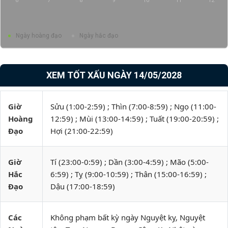
6
7
8
9
10
11
12
Ngày hoàng đạo
Ngày hắc đạo
XEM TỐT XẤU NGÀY 14/05/2028
Giờ
Sửu (1:00-2:59) ; Thìn (7:00-8:59) ; Ngọ (11:00-
Hoàng
12:59) ; Mùi (13:00-14:59) ; Tuất (19:00-20:59) ;
Đạo
Hợi (21:00-22:59)
Giờ
Tí (23:00-0:59) ; Dần (3:00-4:59) ; Mão (5:00-
Hắc
6:59) ; Tỵ (9:00-10:59) ; Thân (15:00-16:59) ;
Đạo
Dậu (17:00-18:59)
Các
Không phạm bất kỳ ngày Nguyệt kỵ, Nguyệt