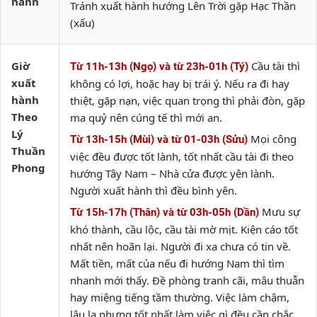
hành
Tránh xuất hành hướng Lên Trời gặp Hạc Thần
(xấu)
Giờ
Cầu tài thì
Từ 11h-13h (Ngọ) và từ 23h-01h (Tý)
xuất
không có lợi, hoặc hay bị trái ý. Nếu ra đi hay
hành
thiệt, gặp nạn, việc quan trọng thì phải đòn, gặp
Theo
ma quỷ nên cúng tế thì mới an.
Lý
Mọi công
Từ 13h-15h (Mùi) và từ 01-03h (Sửu)
Thuần
việc đều được tốt lành, tốt nhất cầu tài đi theo
Phong
hướng Tây Nam – Nhà cửa được yên lành.
Người xuất hành thì đều bình yên.
Mưu sự
Từ 15h-17h (Thân) và từ 03h-05h (Dần)
khó thành, cầu lộc, cầu tài mờ mịt. Kiện cáo tốt
nhất nên hoãn lại. Người đi xa chưa có tin về.
Mất tiền, mất của nếu đi hướng Nam thì tìm
nhanh mới thấy. Đề phòng tranh cãi, mâu thuẫn
hay miệng tiếng tầm thường. Việc làm chậm,
lâu la nhưng tốt nhất làm việc gì đều cần chắc