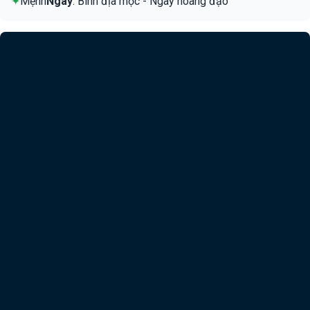
✦
Mệnh
Ngày
: Bình địa mộc - Ngày hoàng đạo