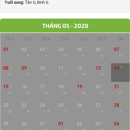
Tuổi xung:
Tân tị, Đinh tị.
THÁNG 05 - 2028
Th 2
Th 3
Th 4
Th 5
Th 6
Th 7
CN
01
02
03
04
05
06
07
7
8
9
10
11
12
13
08
09
10
11
12
13
14
14
15
16
17
18
19
20
15
16
17
18
19
20
21
21
22
23
24
25
26
27
22
23
24
25
26
27
28
28
29
1 / 5
2
3
4
5
29
30
31
01
02
03
04