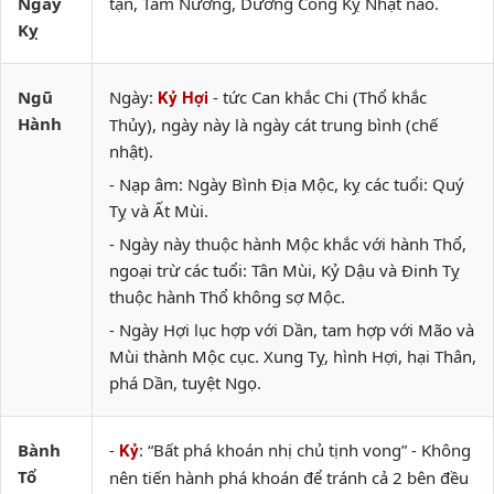
Ngày
tận, Tam Nương, Dương Công Kỵ Nhật nào.
Kỵ
Ngũ
Ngày:
- tức Can khắc Chi (Thổ khắc
Kỷ Hợi
Hành
Thủy), ngày này là ngày cát trung bình (chế
nhật).
- Nạp âm: Ngày Bình Địa Mộc, kỵ các tuổi: Quý
Tỵ và Ất Mùi.
- Ngày này thuộc hành Mộc khắc với hành Thổ,
ngoại trừ các tuổi: Tân Mùi, Kỷ Dậu và Đinh Tỵ
thuộc hành Thổ không sợ Mộc.
- Ngày Hợi lục hợp với Dần, tam hợp với Mão và
Mùi thành Mộc cục. Xung Tỵ, hình Hợi, hại Thân,
phá Dần, tuyệt Ngọ.
Bành
-
: “Bất phá khoán nhị chủ tịnh vong” - Không
Kỷ
Tổ
nên tiến hành phá khoán để tránh cả 2 bên đều