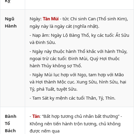
Kỵ
Ngũ
Ngày:
- tức Chi sinh Can (Thổ sinh Kim),
Tân Mùi
Hành
ngày này là ngày cát (nghĩa nhật).
- Nạp âm: Ngày Lộ Bàng Thổ, kỵ các tuổi: Ất Sửu
và Đinh Sửu.
- Ngày này thuộc hành Thổ khắc với hành Thủy,
ngoại trừ các tuổi: Đinh Mùi, Quý Hợi thuộc
hành Thủy không sợ Thổ.
- Ngày Mùi lục hợp với Ngọ, tam hợp với Mão
và Hợi thành Mộc cục. Xung Sửu, hình Sửu, hại
Tý, phá Tuất, tuyệt Sửu.
- Tam Sát kỵ mệnh các tuổi Thân, Tý, Thìn.
Bành
-
: “Bất hợp tương chủ nhân bất thường” -
Tân
Tổ
Không nên tiến hành trộn tương, chủ không
Bách
được nếm qua