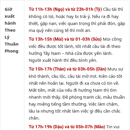
Giờ
Cầu tài thì
Từ 11h-13h (Ngọ) và từ 23h-01h (Tý)
xuất
không có lợi, hoặc hay bị trái ý. Nếu ra đi hay
hành
thiệt, gặp nạn, việc quan trọng thì phải đòn, gặp
Theo
ma quỷ nên cúng tế thì mới an.
Lý
Mọi công
Từ 13h-15h (Mùi) và từ 01-03h (Sửu)
Thuần
việc đều được tốt lành, tốt nhất cầu tài đi theo
Phong
hướng Tây Nam – Nhà cửa được yên lành.
Người xuất hành thì đều bình yên.
Mưu sự
Từ 15h-17h (Thân) và từ 03h-05h (Dần)
khó thành, cầu lộc, cầu tài mờ mịt. Kiện cáo tốt
nhất nên hoãn lại. Người đi xa chưa có tin về.
Mất tiền, mất của nếu đi hướng Nam thì tìm
nhanh mới thấy. Đề phòng tranh cãi, mâu thuẫn
hay miệng tiếng tầm thường. Việc làm chậm,
lâu la nhưng tốt nhất làm việc gì đều cần chắc
chắn.
Tin vui
Từ 17h-19h (Dậu) và từ 05h-07h (Mão)