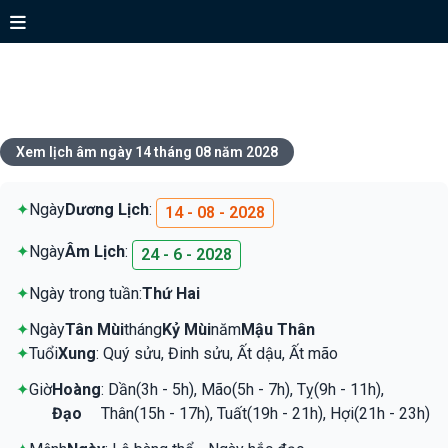
Xem lịch ngày 14 tháng 08 năm
2028
Xem lịch âm ngày 14 tháng 08 năm 2028
✦
Ngày
Dương Lịch
:
14 - 08 - 2028
✦
Ngày
Âm Lịch
:
24 - 6 - 2028
✦
Ngày trong tuần:
Thứ Hai
✦
Ngày
Tân Mùi
tháng
Kỷ Mùi
năm
Mậu Thân
✦
Tuổi
Xung
: Quý sửu, Đinh sửu, Ất dậu, Ất mão
✦
Giờ
Hoàng
: Dần(3h - 5h), Mão(5h - 7h), Tỵ(9h - 11h),
Đạo
Thân(15h - 17h), Tuất(19h - 21h), Hợi(21h - 23h)