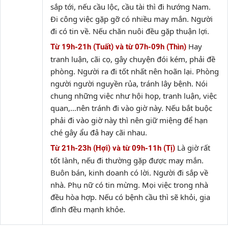
sắp tới, nếu cầu lộc, cầu tài thì đi hướng Nam.
Đi công việc gặp gỡ có nhiều may mắn. Người
đi có tin về. Nếu chăn nuôi đều gặp thuận lợi.
Hay
Từ 19h-21h (Tuất) và từ 07h-09h (Thìn)
tranh luận, cãi cọ, gây chuyện đói kém, phải đề
phòng. Người ra đi tốt nhất nên hoãn lại. Phòng
người người nguyền rủa, tránh lây bệnh. Nói
chung những việc như hội họp, tranh luận, việc
quan,…nên tránh đi vào giờ này. Nếu bắt buộc
phải đi vào giờ này thì nên giữ miệng để hạn
ché gây ẩu đả hay cãi nhau.
Là giờ rất
Từ 21h-23h (Hợi) và từ 09h-11h (Tị)
tốt lành, nếu đi thường gặp được may mắn.
Buôn bán, kinh doanh có lời. Người đi sắp về
nhà. Phụ nữ có tin mừng. Mọi việc trong nhà
đều hòa hợp. Nếu có bệnh cầu thì sẽ khỏi, gia
đình đều mạnh khỏe.