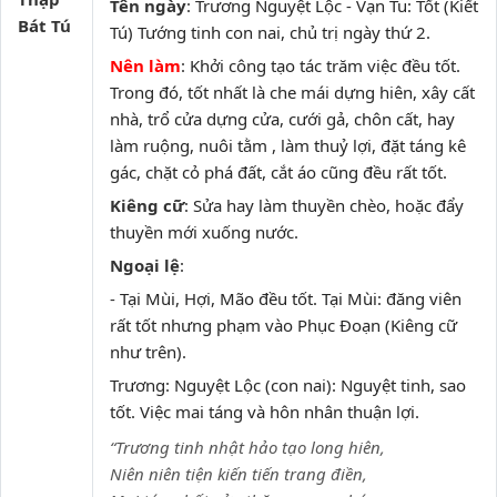
Tên ngày
: Trương Nguyệt Lộc - Vạn Tu: Tốt (Kiết
Bát Tú
Tú) Tướng tinh con nai, chủ trị ngày thứ 2.
Nên làm
: Khởi công tạo tác trăm việc đều tốt.
Trong đó, tốt nhất là che mái dựng hiên, xây cất
nhà, trổ cửa dựng cửa, cưới gả, chôn cất, hay
làm ruộng, nuôi tằm , làm thuỷ lợi, đặt táng kê
gác, chặt cỏ phá đất, cắt áo cũng đều rất tốt.
Kiêng cữ
: Sửa hay làm thuyền chèo, hoặc đẩy
thuyền mới xuống nước.
Ngoại lệ
:
- Tại Mùi, Hợi, Mão đều tốt. Tại Mùi: đăng viên
rất tốt nhưng phạm vào Phục Đoạn (Kiêng cữ
như trên).
Trương: Nguyệt Lộc (con nai): Nguyệt tinh, sao
tốt. Việc mai táng và hôn nhân thuận lợi.
“Trương tinh nhật hảo tạo long hiên,
Niên niên tiện kiến tiến trang điền,