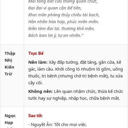
Mai táng bất cửu thăng quan chức,
Đại đại vi quan cận Đế tiền,
Khai môn phóng thủy chiêu tài bạch,
Hôn nhân hòa hợp, phúc miên miên.
Điền tàm đại lợi, thương khố mãn,
Bách ban lợi ý, tự an nhiên.”
Thập
Trực Bế
Nhị
Nên làm
: Xây đắp tường, đặt táng, gắn cửa, kê
Kiến
gác, làm cầu. Khởi công lò nhuộm lò gốm, uống
Trừ
thuốc, trị bệnh (nhưng chớ trị bệnh mắt), tu sửa
cây cối.
Không nên
: Lên quan nhậm chức, thừa kế chức
tước hay sự nghiệp, nhập học, chữa bệnh mắt.
Ngọc
:
Sao tốt
Hạp
- Nguyệt Ân: Tốt cho mọi việc.