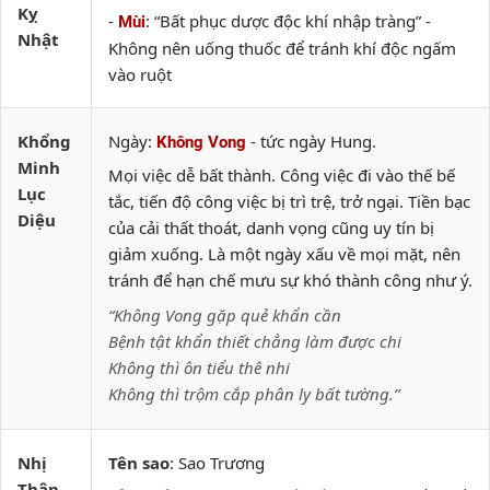
Kỵ
-
: “Bất phục dược độc khí nhập tràng” -
Mùi
Nhật
Không nên uống thuốc để tránh khí độc ngấm
vào ruột
Khổng
Ngày:
- tức ngày Hung.
Không Vong
Minh
Mọi việc dễ bất thành. Công việc đi vào thế bế
Lục
tắc, tiến độ công việc bị trì trệ, trở ngại. Tiền bạc
Diệu
của cải thất thoát, danh vọng cũng uy tín bị
giảm xuống. Là một ngày xấu về mọi mặt, nên
tránh để hạn chế mưu sự khó thành công như ý.
“Không Vong gặp quẻ khẩn cần
Bệnh tật khẩn thiết chẳng làm được chi
Không thì ôn tiểu thê nhi
Không thì trộm cắp phân ly bất tường.”
Nhị
Tên sao
: Sao Trương
Thập