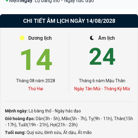
✦
Mệnh
Ngày
: Lộ bàng thổ - Ngày hắc đạo
CHI TIẾT ÂM LỊCH NGÀY 14/08/2028
Dương lịch
Âm lịch
14
24
Tháng 08 năm 2028
Tháng 6 năm Mậu Thân
Thứ Hai
Ngày Tân Mùi - Tháng Kỷ Mùi
Mệnh ngày:
Lộ bàng thổ - Ngày hắc đạo
Giờ hoàng đạo:
Dần(3h - 5h), Mão(5h - 7h), Tỵ(9h - 11h), Thân(15h
- 17h), Tuất(19h - 21h), Hợi(21h - 23h)
Tuổi xung:
Quý sửu, Đinh sửu, Ất dậu, Ất mão