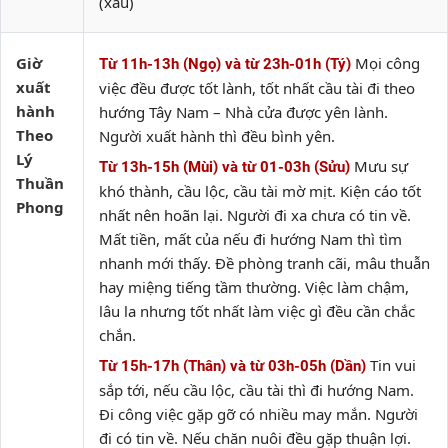
(xấu)
Giờ
Mọi công
Từ 11h-13h (Ngọ) và từ 23h-01h (Tý)
xuất
việc đều được tốt lành, tốt nhất cầu tài đi theo
hành
hướng Tây Nam – Nhà cửa được yên lành.
Theo
Người xuất hành thì đều bình yên.
Lý
Mưu sự
Từ 13h-15h (Mùi) và từ 01-03h (Sửu)
Thuần
khó thành, cầu lộc, cầu tài mờ mịt. Kiện cáo tốt
Phong
nhất nên hoãn lại. Người đi xa chưa có tin về.
Mất tiền, mất của nếu đi hướng Nam thì tìm
nhanh mới thấy. Đề phòng tranh cãi, mâu thuẫn
hay miệng tiếng tầm thường. Việc làm chậm,
lâu la nhưng tốt nhất làm việc gì đều cần chắc
chắn.
Tin vui
Từ 15h-17h (Thân) và từ 03h-05h (Dần)
sắp tới, nếu cầu lộc, cầu tài thì đi hướng Nam.
Đi công việc gặp gỡ có nhiều may mắn. Người
đi có tin về. Nếu chăn nuôi đều gặp thuận lợi.