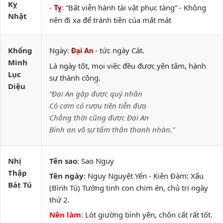
Kỵ
-
: “Bất viễn hành tài vật phục tàng” - Không
Tỵ
Nhật
nên đi xa để tránh tiền của mất mát
Khổng
Ngày:
- tức ngày Cát.
Đại An
Minh
Là ngày tốt, mọi việc đều được yên tâm, hành
Lục
sự thành công.
Diệu
“Đại An gặp được quý nhân
Có cơm có rượu tiền tiễn đưa
Chẳng thời cũng được Đại An
Bình an vô sự tấm thân thanh nhàn.”
Nhị
Tên sao
: Sao Nguy
Thập
Tên ngày
: Nguy Nguyệt Yến - Kiên Đàm: Xấu
Bát Tú
(Bình Tú) Tướng tinh con chim én, chủ trị ngày
thứ 2.
Nên làm
: Lót giường bình yên, chôn cất rất tốt.