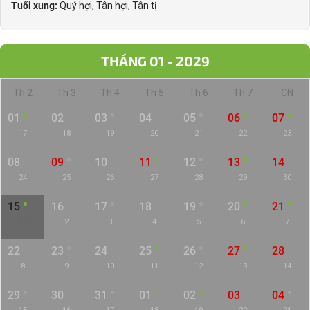
Tuổi xung:
Quý hợi, Tân hợi, Tân tị
THÁNG 01 - 2029
Th 2
Th 3
Th 4
Th 5
Th 6
Th 7
CN
01
02
03
04
05
06
07
17
18
19
20
21
22
23
08
09
10
11
12
13
14
24
25
26
27
28
29
30
15
16
17
18
19
20
21
1 / 12
2
3
4
5
6
7
22
23
24
25
26
27
28
8
9
10
11
12
13
14
29
30
31
01
02
03
04