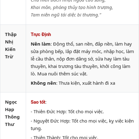
Khai môn, phóng thủy tạo hình trượng,
Tam niên ngũ tái diệc bi thương.”
Thập
Trực Định
Nhị
Nên làm
: Động thổ, san nền, đắp nền, làm hay
Kiến
sửa phòng bếp, lắp đặt máy móc, nhập học, làm
Trừ
lễ cầu thân, nộp đơn dâng sớ, sửa hay làm tàu
thuyền, khai trương tàu thuyền, khởi công làm
lò. Mua nuôi thêm súc vật.
Không nên
: Thưa kiện, xuất hành đi xa
Ngọc
:
Sao tốt
Hạp
- Thiên Đức Hợp: Tốt cho mọi việc.
Thông
- Nguyệt Đức Hợp: Tốt cho mọi việc, kỵ việc kiện
Thư
tụng.
- Thiên Thành: Tốt cho mọi việc.