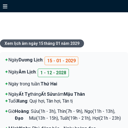
Xem lịch ngày 15 tháng 01 năm
2029
Xem lịch âm ngày 15 tháng 01 năm 2029
✦
Ngày
Dương Lịch
:
15 - 01 - 2029
✦
Ngày
Âm Lịch
:
1 - 12 - 2028
✦
Ngày trong tuần:
Thứ Hai
✦
Ngày
Ất Tỵ
tháng
Ất Sửu
năm
Mậu Thân
✦
Tuổi
Xung
: Quý hợi, Tân hợi, Tân tị
✦
Giờ
Hoàng
: Sửu(1h - 3h), Thìn(7h - 9h), Ngọ(11h - 13h),
Đạo
Mùi(13h - 15h), Tuất(19h - 21h), Hợi(21h - 23h)