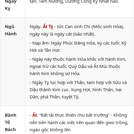
Ngày
tận, Tam Nương, Dương Công Kỵ Nhật nào.
Kỵ
Ngũ
Ngày:
- tức Can sinh Chi (Mộc sinh Hỏa),
Ất Tỵ
Hành
ngày này là ngày cát (bảo nhật).
- Nạp âm: Ngày Phúc Đăng Hỏa, kỵ các tuổi: Kỷ
Hợi và Tân Hợi.
- Ngày này thuộc hành Hỏa khắc với hành Kim,
ngoại trừ các tuổi: Quý Dậu và Ất Mùi thuộc
hành Kim không sợ Hỏa.
- Ngày Tỵ lục hợp với Thân, tam hợp với Sửu và
Dậu thành Kim cục. Xung Hợi, hình Thân, hại
Dần, phá Thân, tuyệt Tý.
Bành
-
: “Bất tải thực thiên chu bất trưởng” - Không
Ất
Tổ
nên tiến hành các việc liên quan đến gieo trồng,
Bách
ngàn gốc không lên