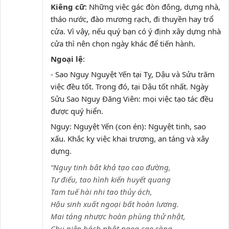
Kiêng cữ
: Những việc gác đòn đông, dựng nhà,
tháo nước, đào mương rạch, đi thuyền hay trổ
cửa. Vì vậy, nếu quý bạn có ý định xây dựng nhà
cửa thì nên chọn ngày khác để tiến hành.
Ngoại lệ
:
- Sao Nguy Nguyệt Yến tại Tỵ, Dậu và Sửu trăm
việc đều tốt. Trong đó, tại Dậu tốt nhất. Ngày
Sửu Sao Nguy Đăng Viên: mọi việc tạo tác đều
được quý hiển.
Nguy: Nguyệt Yến (con én): Nguyệt tinh, sao
xấu. Khắc kỵ việc khai trương, an táng và xây
dựng.
“Nguy tinh bât khả tạo cao đường,
Tự điếu, tao hình kiến huyết quang
Tam tuế hài nhi tao thủy ách,
Hậu sinh xuất ngoại bất hoàn lương.
Mai táng nhược hoàn phùng thử nhật,
Chu niên bách nhật ngọa cao sàng,