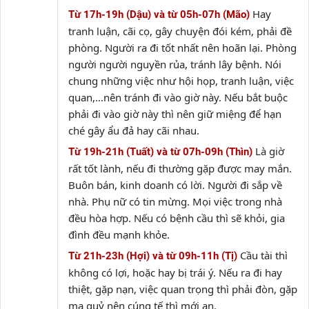
Hay
Từ 17h-19h (Dậu) và từ 05h-07h (Mão)
tranh luận, cãi cọ, gây chuyện đói kém, phải đề
phòng. Người ra đi tốt nhất nên hoãn lại. Phòng
người người nguyền rủa, tránh lây bệnh. Nói
chung những việc như hội họp, tranh luận, việc
quan,…nên tránh đi vào giờ này. Nếu bắt buộc
phải đi vào giờ này thì nên giữ miệng để hạn
ché gây ẩu đả hay cãi nhau.
Là giờ
Từ 19h-21h (Tuất) và từ 07h-09h (Thìn)
rất tốt lành, nếu đi thường gặp được may mắn.
Buôn bán, kinh doanh có lời. Người đi sắp về
nhà. Phụ nữ có tin mừng. Mọi việc trong nhà
đều hòa hợp. Nếu có bệnh cầu thì sẽ khỏi, gia
đình đều mạnh khỏe.
Cầu tài thì
Từ 21h-23h (Hợi) và từ 09h-11h (Tị)
không có lợi, hoặc hay bị trái ý. Nếu ra đi hay
thiệt, gặp nạn, việc quan trọng thì phải đòn, gặp
ma quỷ nên cúng tế thì mới an.