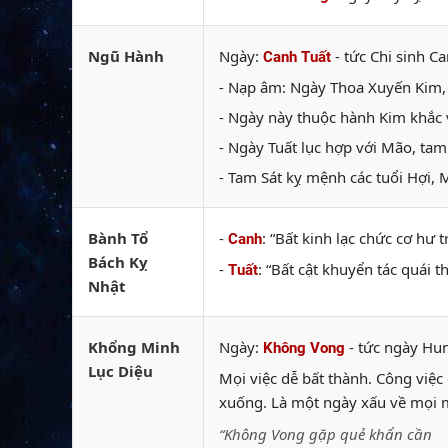
Ngũ Hành
Ngày:
- tức Chi sinh Ca
Canh Tuất
- Nạp âm: Ngày Thoa Xuyến Kim, k
- Ngày này thuộc hành Kim khắc v
- Ngày Tuất lục hợp với Mão, tam
- Tam Sát kỵ mệnh các tuổi Hợi, 
Bành Tổ
-
: “Bất kinh lạc chức cơ hư
Canh
Bách Kỵ
-
: “Bất cật khuyển tác quái 
Tuất
Nhật
Khổng Minh
Ngày:
- tức ngày Hu
Không Vong
Lục Diệu
Mọi việc dễ bất thành. Công việc đ
xuống. Là một ngày xấu về mọi m
“Không Vong gặp quẻ khẩn cần