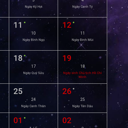
3
4
Ngày Kỷ Hợi
Ngày Canh Tý
11
12
10
11
Ngày Bính Ngọ
Ngày Đinh Mùi
18
19
17
18
Ngày Quý Sửu
Ngày sinh Chủ tịch Hồ Chí
Minh
25
26
24
25
Ngày Canh Thân
Ngày Tân Dậu
01
02