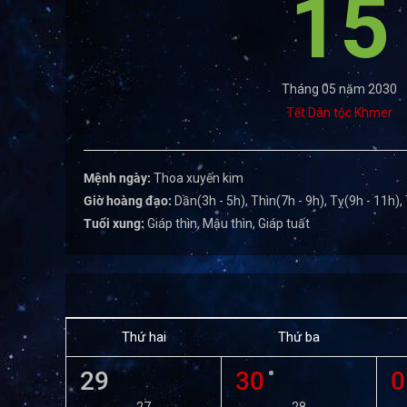
15
Tháng 05 năm 2030
Tết Dân tộc Khmer
Mệnh ngày:
Thoa xuyến kim
Giờ hoàng đạo:
Dần(3h - 5h), Thìn(7h - 9h), Tỵ(9h - 11h),
Tuổi xung:
Giáp thìn, Mậu thìn, Giáp tuất
Thứ hai
Thứ ba
29
30
0