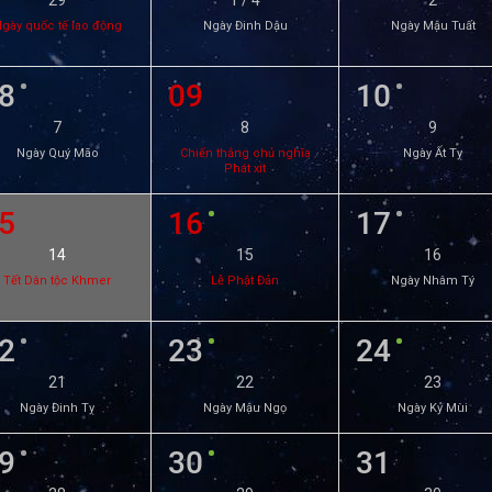
29
1 / 4
2
gày quốc tế lao động
Ngày Đinh Dậu
Ngày Mậu Tuất
8
09
10
7
8
9
Ngày Quý Mão
Chiến thắng chủ nghĩa
Ngày Ất Tỵ
Phát xít
5
16
17
14
15
16
Tết Dân tộc Khmer
Lễ Phật Đản
Ngày Nhâm Tý
2
23
24
21
22
23
Ngày Đinh Tỵ
Ngày Mậu Ngọ
Ngày Kỷ Mùi
9
30
31