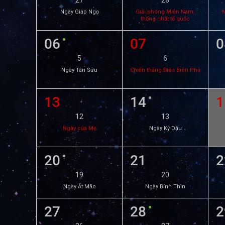
27
28
Ngày Giáp Ngọ
Giải phóng Miền Nam,
N
thống nhất tổ quốc
06
07
0
5
6
Ngày Tân Sửu
Chiến thắng Điện Biên Phủ
13
14
1
12
13
Ngày của Mẹ
Ngày Kỷ Dậu
20
21
2
19
20
Ngày Ất Mão
Ngày Bính Thìn
27
28
2