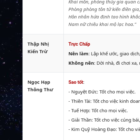
Khai môn, phóng thủy gia quan c
Phòng phòng tôn tử kiến điền gia
Hôn nhân hứa định tao hình khắc
Nam nữ chiêu khai mộ lạc hoa.”
Thập Nhị
Trực Chấp
Kiến Trừ
Nên làm
: Lập khế ước, giao dịc
Không nên
: Dời nhà, đi chơi xa
Ngọc Hạp
:
Sao tốt
Thông Thư
- Nguyệt Đức: Tốt cho mọi việc.
- Thiên Tài: Tốt cho việc kinh doan
- Tuế Hợp: Tốt cho mọi việc.
- Giải Thần: Tốt cho việc cúng bái
- Kim Quỹ Hoàng Đạo: Tốt cho việc