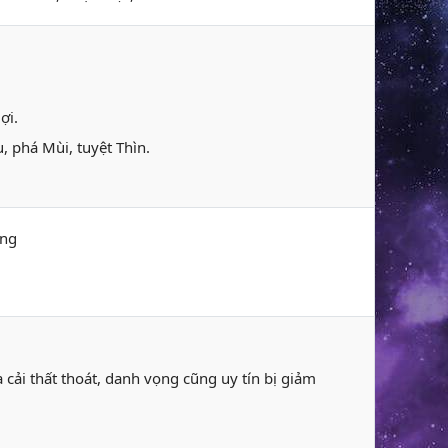
ợi.
, phá Mùi, tuyệt Thìn.
ang
ủa cải thất thoát, danh vọng cũng uy tín bị giảm