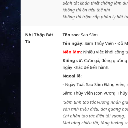
Bệnh tật khẩn thiết chẳng làm đư
Không thì ôn tiểu thê nhi
Không thì trộm cắp phân ly bất t
Nhị Thập Bát
Tên sao
: Sao Sâm
Tú
Tên ngày
: Sâm Thủy Viên - Đỗ Mậ
Nên làm
: Nhiều việc khởi công 
Kiêng cữ
: Cưới gả, đóng giường 
ngày khác để tiến hành.
Ngoại lệ
:
- Ngày Tuất Sao Sâm Đăng Viên,
Sâm: Thủy Viên (con vượn): Thủy t
“Sâm tinh tạo tác vượng nhân gia
Văn tinh triều diệu, đại quang ho
Chỉ nhân tạo tác điền tài vượng,
Mai táng chiêu tật, táng hoàng s