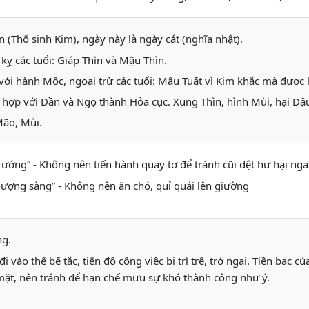
n (Thổ sinh Kim), ngày này là ngày cát (nghĩa nhật).
ỵ các tuổi: Giáp Thìn và Mậu Thìn.
ới hành Mộc, ngoại trừ các tuổi: Mậu Tuất vì Kim khắc mà được l
 hợp với Dần và Ngọ thành Hỏa cục. Xung Thìn, hình Mùi, hại Dậu
Mão, Mùi.
 trướng” - Không nên tiến hành quay tơ để tránh cũi dệt hư hại ng
thượng sàng” - Không nên ăn chó, quỉ quái lên giường
ng.
i vào thế bế tắc, tiến độ công việc bị trì trệ, trở ngại. Tiền bạc c
ặt, nên tránh để hạn chế mưu sự khó thành công như ý.