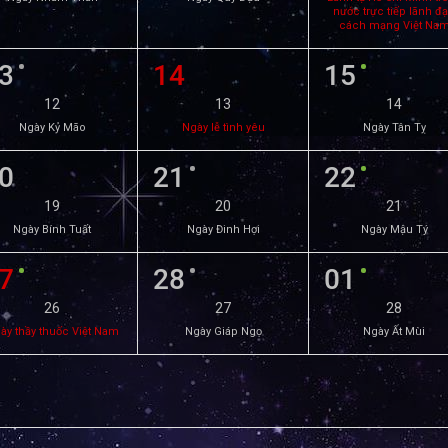
nước trực tiếp lãnh đ
cách mạng Việt Na
3
14
15
12
13
14
Ngày Kỷ Mão
Ngày lễ tình yêu
Ngày Tân Tỵ
0
21
22
19
20
21
Ngày Bính Tuất
Ngày Đinh Hợi
Ngày Mậu Tý
7
28
01
26
27
28
ày thầy thuốc Việt Nam
Ngày Giáp Ngọ
Ngày Ất Mùi