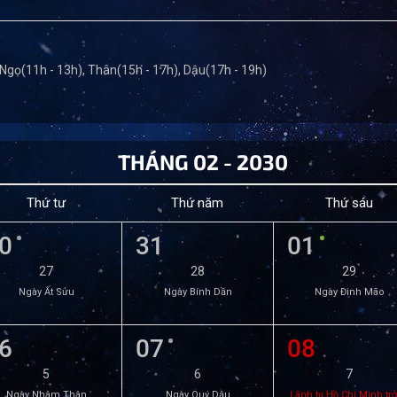
 Ngọ(11h - 13h), Thân(15h - 17h), Dậu(17h - 19h)
THÁNG 02 - 2030
Thứ tư
Thứ năm
Thứ sáu
0
31
01
27
28
29
Ngày Ất Sửu
Ngày Bính Dần
Ngày Đinh Mão
6
07
08
5
6
7
Ngày Nhâm Thân
Ngày Quý Dậu
Lãnh tụ Hồ Chí Minh trở