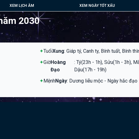
XEM LỊCH ÂM
XEM NGÀY TỐT XẤU
 năm 2030
✦
Tuổi
Xung
: Giáp tý, Canh ty, Bính tuất, Bính thì
✦
Giờ
Hoàng
: Tý(23h - 1h), Sửu(1h - 3h), M
Đạo
Dậu(17h - 19h)
✦
Mệnh
Ngày
: Dương liễu mộc - Ngày hắc đạo