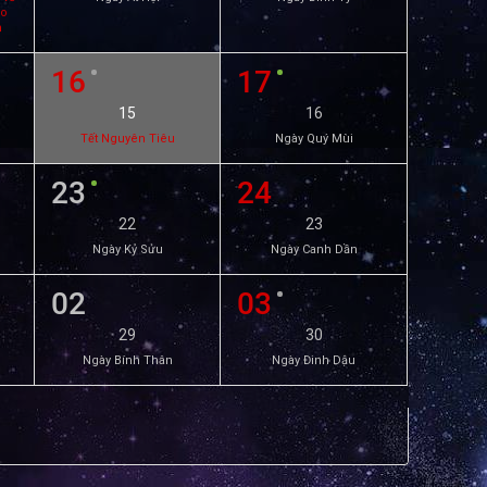
ạo
m
16
17
15
16
Tết Nguyên Tiêu
Ngày Quý Mùi
23
24
22
23
Ngày Kỷ Sửu
Ngày Canh Dần
02
03
29
30
Ngày Bính Thân
Ngày Đinh Dậu