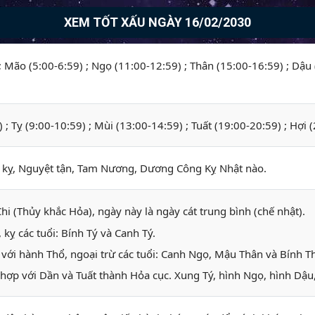
XEM TỐT XẤU NGÀY 16/02/2030
 ; Mão (5:00-6:59) ; Ngọ (11:00-12:59) ; Thân (15:00-16:59) ; Dậu
) ; Tỵ (9:00-10:59) ; Mùi (13:00-14:59) ; Tuất (19:00-20:59) ; Hợi 
ỵ, Nguyệt tận, Tam Nương, Dương Công Kỵ Nhật nào.
hi (Thủy khắc Hỏa), ngày này là ngày cát trung bình (chế nhật).
kỵ các tuổi: Bính Tý và Canh Tý.
với hành Thổ, ngoại trừ các tuổi: Canh Ngọ, Mậu Thân và Bính 
hợp với Dần và Tuất thành Hỏa cục. Xung Tý, hình Ngọ, hình Dậu,