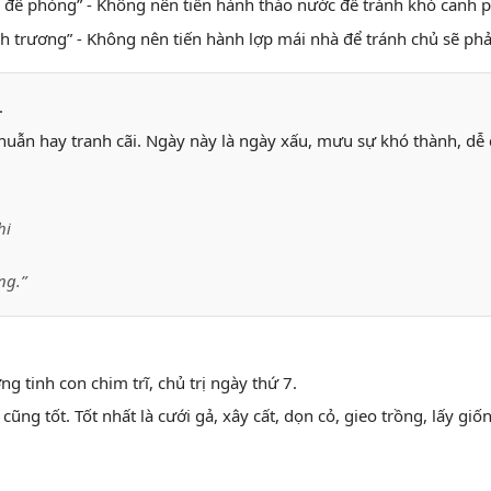
h đê phòng” - Không nên tiến hành tháo nước để tránh khó canh 
anh trương” - Không nên tiến hành lợp mái nhà để tránh chủ sẽ phả
.
ẫn hay tranh cãi. Ngày này là ngày xấu, mưu sự khó thành, dễ dẫ
hi
ng.”
ướng tinh con chim trĩ, chủ trị ngày thứ 7.
ì cũng tốt. Tốt nhất là cưới gả, xây cất, dọn cỏ, gieo trồng, lấy giố