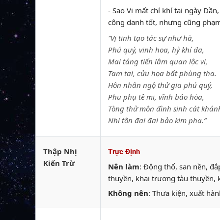
- Sao Vị mất chí khí tại ngày Dầ
công danh tốt, nhưng cũng phạm 
“Vị tinh tạo tác sự như hà,
Phú quý, vinh hoa, hỷ khí đa,
Mai táng tiến lâm quan lộc vị,
Tam tai, cửu họa bất phùng tha.
Hôn nhân ngộ thử gia phú quý,
Phu phụ tề mi, vĩnh bảo hòa,
Tòng thử môn đình sinh cát khán
Nhi tôn đại đại bảo kim pha.”
Thập Nhị
Trực Định
Kiến Trừ
Nên làm
: Động thổ, san nền, đ
thuyền, khai trương tàu thuyền, 
Không nên
: Thưa kiện, xuất hàn