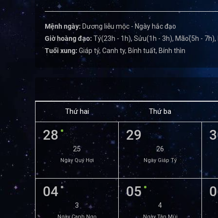
Mệnh ngày:
Dương liễu mộc - Ngày hắc đạo
Giờ hoàng đạo:
Tý(23h - 1h), Sửu(1h - 3h), Mão(5h - 7h),
Tuổi xung:
Giáp tý, Canh ty, Bính tuất, Bính thìn
Thứ hai
Thứ ba
28
29
3
25
26
Ngày Quý Hợi
Ngày Giáp Tý
04
05
0
3
4
Ngày Canh Ngọ
Ngày Tân Mùi