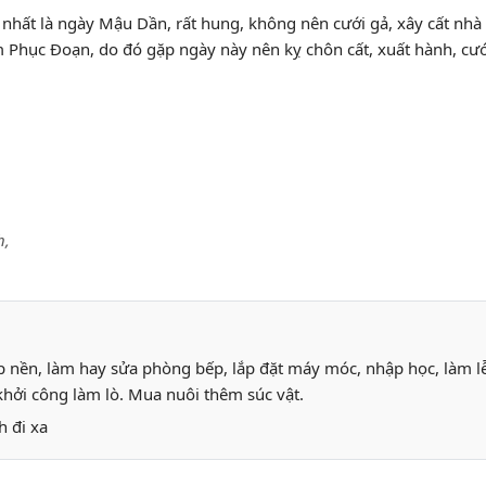
n, nhất là ngày Mậu Dần, rất hung, không nên cưới gả, xây cất nh
Phục Đoạn, do đó gặp ngày này nên kỵ chôn cất, xuất hành, cưới 
h,
ắp nền, làm hay sửa phòng bếp, lắp đặt máy móc, nhập học, làm l
khởi công làm lò. Mua nuôi thêm súc vật.
h đi xa