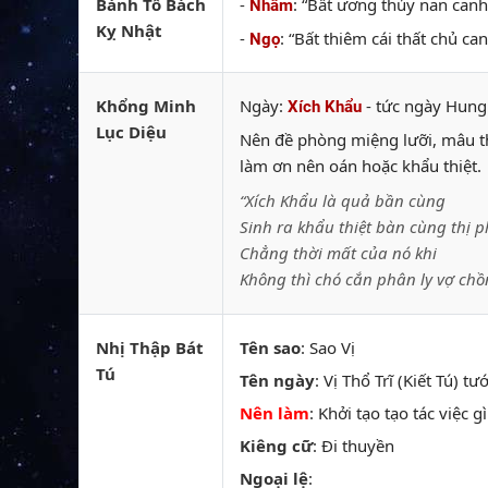
Bành Tổ Bách
-
: “Bất ương thủy nan can
Nhâm
Kỵ Nhật
-
: “Bất thiêm cái thất chủ c
Ngọ
Khổng Minh
Ngày:
- tức ngày Hung
Xích Khẩu
Lục Diệu
Nên đề phòng miệng lưỡi, mâu thu
làm ơn nên oán hoặc khẩu thiệt.
“Xích Khẩu là quả bần cùng
Sinh ra khẩu thiệt bàn cùng thị p
Chẳng thời mất của nó khi
Không thì chó cắn phân ly vợ chồ
Nhị Thập Bát
Tên sao
: Sao Vị
Tú
Tên ngày
: Vị Thổ Trĩ (Kiết Tú) t
Nên làm
: Khởi tạo tạo tác việc g
Kiêng cữ
: Đi thuyền
Ngoại lệ
: