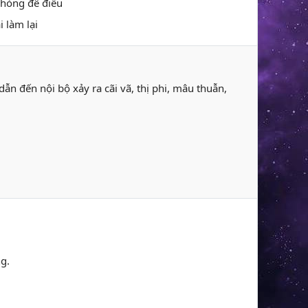
phòng đê điều
i làm lại
n đến nội bộ xảy ra cãi vã, thị phi, mâu thuẫn,
ng.