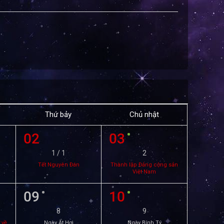
Thứ bảy
Chủ nhật
02
03
1 / 1
2
Tết Nguyên Đán
Thành lập Đảng cộng sản
Việt Nam
09
10
8
9
 về
Ngày Ất Hợi
Ngày Bính Tý