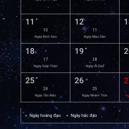
11
12
1
10
11
Ngày Đinh Sửu
Ngày Mậu Dần
18
19
2
17
18
Ngày Giáp Thân
Ngày Ất Dậu
25
26
2
24
25
Ngày Tân Mão
Ngày Nhâm Thìn
Ng
Ngày hoàng đạo
Ngày hắc đạo