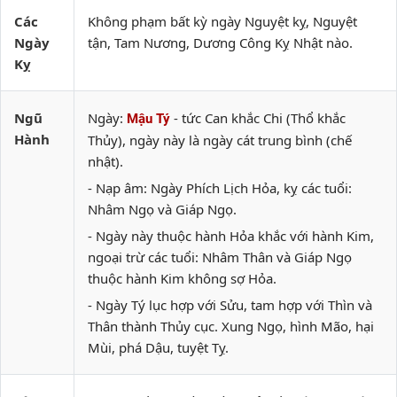
Các
Không phạm bất kỳ ngày Nguyệt kỵ, Nguyệt
Ngày
tận, Tam Nương, Dương Công Kỵ Nhật nào.
Kỵ
Ngũ
Ngày:
- tức Can khắc Chi (Thổ khắc
Mậu Tý
Hành
Thủy), ngày này là ngày cát trung bình (chế
nhật).
- Nạp âm: Ngày Phích Lịch Hỏa, kỵ các tuổi:
Nhâm Ngọ và Giáp Ngọ.
- Ngày này thuộc hành Hỏa khắc với hành Kim,
ngoại trừ các tuổi: Nhâm Thân và Giáp Ngọ
thuộc hành Kim không sợ Hỏa.
- Ngày Tý lục hợp với Sửu, tam hợp với Thìn và
Thân thành Thủy cục. Xung Ngọ, hình Mão, hại
Mùi, phá Dậu, tuyệt Tỵ.