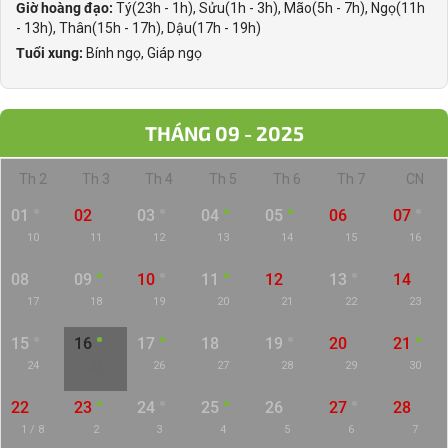
Giờ hoàng đạo:
Tý(23h - 1h), Sửu(1h - 3h), Mão(5h - 7h), Ngọ(11h
- 13h), Thân(15h - 17h), Dậu(17h - 19h)
Tuổi xung:
Bính ngọ, Giáp ngọ
THÁNG 09 - 2025
Th 2
Th 3
Th 4
Th 5
Th 6
Th 7
CN
01
02
03
04
05
06
07
10
11
12
13
14
15
16
08
09
10
11
12
13
14
17
18
19
20
21
22
23
15
16
17
18
19
20
21
24
25
26
27
28
29
30
22
23
24
25
26
27
28
1 / 8
2
3
4
5
6
7