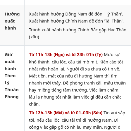
Hướng
Xuất hành hướng Đông Nam để đón 'Hỷ Thần'.
xuất
Xuất hành hướng Chính Nam để đón 'Tài Thần'.
hành
Tránh xuất hành hướng Chính Bắc gặp Hạc Thần
(xấu)
Giờ
Mưu sự
Từ 11h-13h (Ngọ) và từ 23h-01h (Tý)
xuất
khó thành, cầu lộc, cầu tài mờ mịt. Kiện cáo tốt
hành
nhất nên hoãn lại. Người đi xa chưa có tin về.
Theo
Mất tiền, mất của nếu đi hướng Nam thì tìm
Lý
nhanh mới thấy. Đề phòng tranh cãi, mâu thuẫn
Thuần
hay miệng tiếng tầm thường. Việc làm chậm,
Phong
lâu la nhưng tốt nhất làm việc gì đều cần chắc
chắn.
Tin vui sắp
Từ 13h-15h (Mùi) và từ 01-03h (Sửu)
tới, nếu cầu lộc, cầu tài thì đi hướng Nam. Đi
công việc gặp gỡ có nhiều may mắn. Người đi