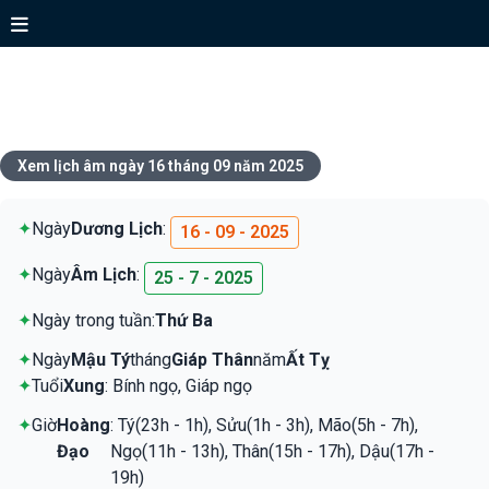
Xem lịch ngày 16 tháng 09 năm
2025
Xem lịch âm ngày 16 tháng 09 năm 2025
✦
Ngày
Dương Lịch
:
16 - 09 - 2025
✦
Ngày
Âm Lịch
:
25 - 7 - 2025
✦
Ngày trong tuần:
Thứ Ba
✦
Ngày
Mậu Tý
tháng
Giáp Thân
năm
Ất Tỵ
✦
Tuổi
Xung
: Bính ngọ, Giáp ngọ
✦
Giờ
Hoàng
: Tý(23h - 1h), Sửu(1h - 3h), Mão(5h - 7h),
Đạo
Ngọ(11h - 13h), Thân(15h - 17h), Dậu(17h -
19h)