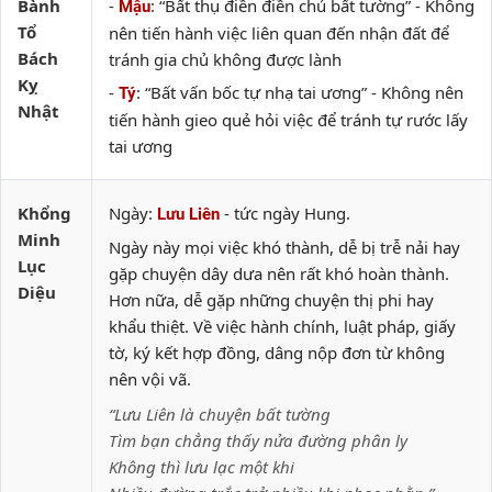
Bành
-
: “Bất thụ điền điền chủ bất tường” - Không
Mậu
Tổ
nên tiến hành việc liên quan đến nhận đất để
Bách
tránh gia chủ không được lành
Kỵ
-
: “Bất vấn bốc tự nhạ tai ương” - Không nên
Tý
Nhật
tiến hành gieo quẻ hỏi việc để tránh tự rước lấy
tai ương
Khổng
Ngày:
- tức ngày Hung.
Lưu Liên
Minh
Ngày này mọi việc khó thành, dễ bị trễ nải hay
Lục
gặp chuyện dây dưa nên rất khó hoàn thành.
Diệu
Hơn nữa, dễ gặp những chuyện thị phi hay
khẩu thiệt. Về việc hành chính, luật pháp, giấy
tờ, ký kết hợp đồng, dâng nộp đơn từ không
nên vội vã.
“Lưu Liên là chuyện bất tường
Tìm bạn chẳng thấy nửa đường phân ly
Không thì lưu lạc một khi