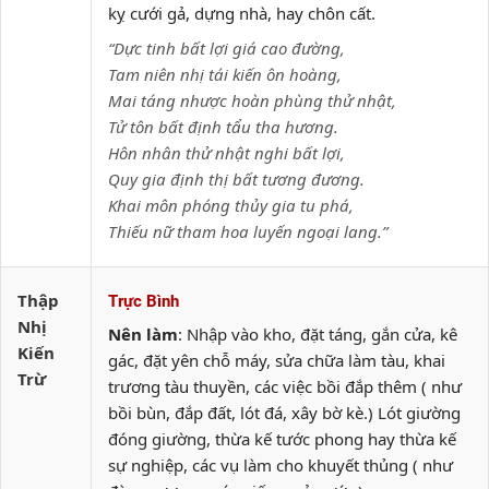
kỵ cưới gả, dựng nhà, hay chôn cất.
“Dực tinh bất lợi giá cao đường,
Tam niên nhị tái kiến ôn hoàng,
Mai táng nhược hoàn phùng thử nhật,
Tử tôn bất định tẩu tha hương.
Hôn nhân thử nhật nghi bất lợi,
Quy gia định thị bất tương đương.
Khai môn phóng thủy gia tu phá,
Thiếu nữ tham hoa luyến ngoại lang.”
Thập
Trực Bình
Nhị
Nên làm
: Nhập vào kho, đặt táng, gắn cửa, kê
Kiến
gác, đặt yên chỗ máy, sửa chữa làm tàu, khai
Trừ
trương tàu thuyền, các việc bồi đắp thêm ( như
bồi bùn, đắp đất, lót đá, xây bờ kè.) Lót giường
đóng giường, thừa kế tước phong hay thừa kế
sự nghiệp, các vụ làm cho khuyết thủng ( như