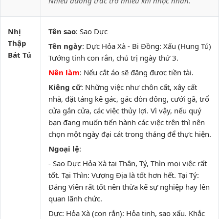
Nhiều đường trắc trở nhiều khi nhọc nhằn.”
Nhị
Tên sao
: Sao Dực
Thập
Tên ngày
: Dực Hỏa Xà - Bi Đồng: Xấu (Hung Tú)
Bát Tú
Tướng tinh con rắn, chủ trị ngày thứ 3.
Nên làm
: Nếu cắt áo sẽ đặng được tiền tài.
Kiêng cữ
: Những việc như chôn cất, xây cất
nhà, đặt táng kê gác, gác đòn đông, cưới gã, trổ
cửa gắn cửa, các việc thủy lợi. Vì vậy, nếu quý
bạn đang muốn tiến hành các việc trên thì nên
chọn một ngày đại cát trong tháng để thực hiện.
Ngoại lệ
:
- Sao Dực Hỏa Xà tại Thân, Tý, Thìn mọi việc rất
tốt. Tại Thìn: Vượng Địa là tốt hơn hết. Tại Tý:
Đăng Viên rất tốt nên thừa kế sự nghiệp hay lên
quan lãnh chức.
Dực: Hỏa Xà (con rắn): Hỏa tinh, sao xấu. Khắc