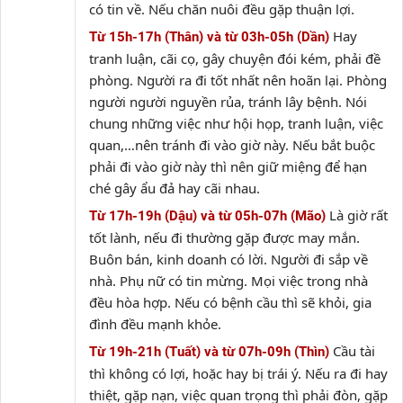
có tin về. Nếu chăn nuôi đều gặp thuận lợi.
Hay
Từ 15h-17h (Thân) và từ 03h-05h (Dần)
tranh luận, cãi cọ, gây chuyện đói kém, phải đề
phòng. Người ra đi tốt nhất nên hoãn lại. Phòng
người người nguyền rủa, tránh lây bệnh. Nói
chung những việc như hội họp, tranh luận, việc
quan,…nên tránh đi vào giờ này. Nếu bắt buộc
phải đi vào giờ này thì nên giữ miệng để hạn
ché gây ẩu đả hay cãi nhau.
Là giờ rất
Từ 17h-19h (Dậu) và từ 05h-07h (Mão)
tốt lành, nếu đi thường gặp được may mắn.
Buôn bán, kinh doanh có lời. Người đi sắp về
nhà. Phụ nữ có tin mừng. Mọi việc trong nhà
đều hòa hợp. Nếu có bệnh cầu thì sẽ khỏi, gia
đình đều mạnh khỏe.
Cầu tài
Từ 19h-21h (Tuất) và từ 07h-09h (Thìn)
thì không có lợi, hoặc hay bị trái ý. Nếu ra đi hay
thiệt, gặp nạn, việc quan trọng thì phải đòn, gặp