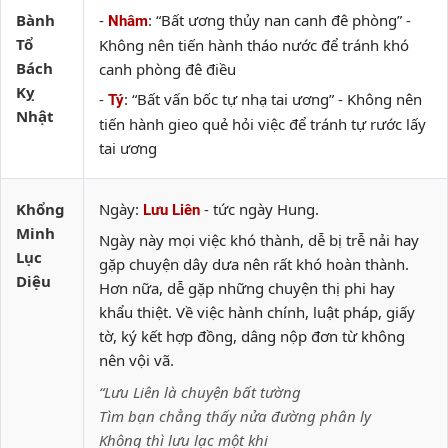
Bành
-
: “Bất ương thủy nan canh đê phòng” -
Nhâm
Tổ
Không nên tiến hành tháo nước để tránh khó
Bách
canh phòng đê điều
Kỵ
-
: “Bất vấn bốc tự nhạ tai ương” - Không nên
Tý
Nhật
tiến hành gieo quẻ hỏi việc để tránh tự rước lấy
tai ương
Khổng
Ngày:
- tức ngày Hung.
Lưu Liên
Minh
Ngày này mọi việc khó thành, dễ bị trễ nải hay
Lục
gặp chuyện dây dưa nên rất khó hoàn thành.
Diệu
Hơn nữa, dễ gặp những chuyện thị phi hay
khẩu thiệt. Về việc hành chính, luật pháp, giấy
tờ, ký kết hợp đồng, dâng nộp đơn từ không
nên vội vã.
“Lưu Liên là chuyện bất tường
Tìm bạn chẳng thấy nửa đường phân ly
Không thì lưu lạc một khi