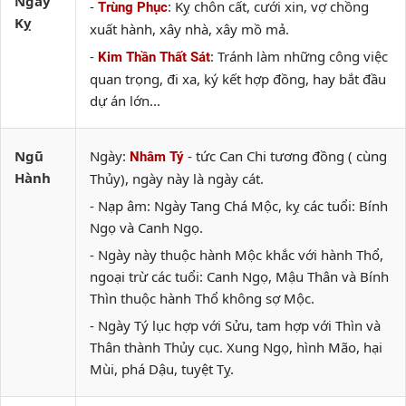
Ngày
-
: Kỵ chôn cất, cưới xin, vợ chồng
Trùng Phục
Kỵ
xuất hành, xây nhà, xây mồ mả.
-
: Tránh làm những công việc
Kim Thần Thất Sát
quan trọng, đi xa, ký kết hợp đồng, hay bắt đầu
dự án lớn...
Ngũ
Ngày:
- tức Can Chi tương đồng ( cùng
Nhâm Tý
Hành
Thủy), ngày này là ngày cát.
- Nạp âm: Ngày Tang Chá Mộc, kỵ các tuổi: Bính
Ngọ và Canh Ngọ.
- Ngày này thuộc hành Mộc khắc với hành Thổ,
ngoại trừ các tuổi: Canh Ngọ, Mậu Thân và Bính
Thìn thuộc hành Thổ không sợ Mộc.
- Ngày Tý lục hợp với Sửu, tam hợp với Thìn và
Thân thành Thủy cục. Xung Ngọ, hình Mão, hại
Mùi, phá Dậu, tuyệt Tỵ.