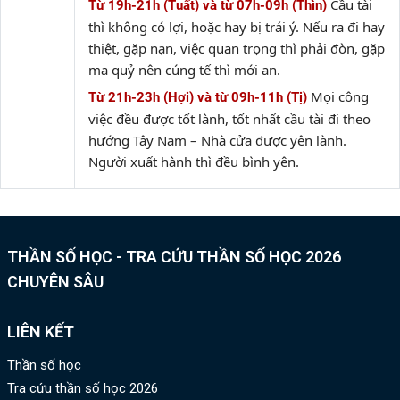
Cầu tài
Từ 19h-21h (Tuất) và từ 07h-09h (Thìn)
thì không có lợi, hoặc hay bị trái ý. Nếu ra đi hay
thiệt, gặp nạn, việc quan trọng thì phải đòn, gặp
ma quỷ nên cúng tế thì mới an.
Mọi công
Từ 21h-23h (Hợi) và từ 09h-11h (Tị)
việc đều được tốt lành, tốt nhất cầu tài đi theo
hướng Tây Nam – Nhà cửa được yên lành.
Người xuất hành thì đều bình yên.
THẦN SỐ HỌC - TRA CỨU THẦN SỐ HỌC 2026
CHUYÊN SÂU
LIÊN KẾT
Thần số học
Tra cứu thần số học 2026