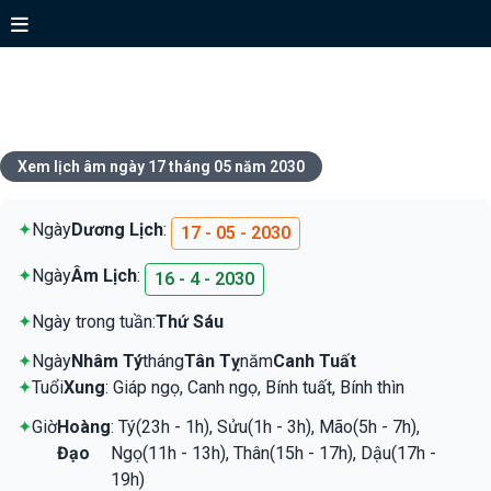
Xem lịch ngày 17 tháng 05 năm
2030
Xem lịch âm ngày 17 tháng 05 năm 2030
✦
Ngày
Dương Lịch
:
17 - 05 - 2030
✦
Ngày
Âm Lịch
:
16 - 4 - 2030
✦
Ngày trong tuần:
Thứ Sáu
✦
Ngày
Nhâm Tý
tháng
Tân Tỵ
năm
Canh Tuất
✦
Tuổi
Xung
: Giáp ngọ, Canh ngọ, Bính tuất, Bính thìn
✦
Giờ
Hoàng
: Tý(23h - 1h), Sửu(1h - 3h), Mão(5h - 7h),
Đạo
Ngọ(11h - 13h), Thân(15h - 17h), Dậu(17h -
19h)