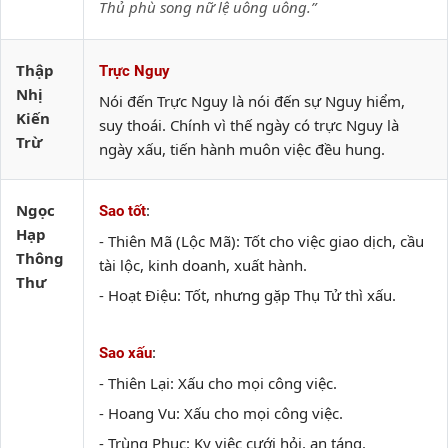
Thủ phù song nữ lệ uông uông.”
Thập
Trực Nguy
Nhị
Nói đến Trực Nguy là nói đến sự Nguy hiểm,
Kiến
suy thoái. Chính vì thế ngày có trực Nguy là
Trừ
ngày xấu, tiến hành muôn việc đều hung.
Ngọc
:
Sao tốt
Hạp
- Thiên Mã (Lộc Mã): Tốt cho việc giao dịch, cầu
Thông
tài lộc, kinh doanh, xuất hành.
Thư
- Hoạt Điệu: Tốt, nhưng gặp Thụ Tử thì xấu.
:
Sao xấu
- Thiên Lại: Xấu cho mọi công việc.
- Hoang Vu: Xấu cho mọi công việc.
- Trùng Phục: Kỵ việc cưới hỏi, an táng.