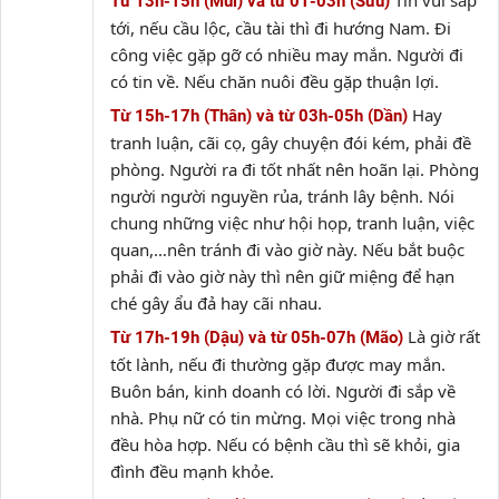
Tin vui sắp
Từ 13h-15h (Mùi) và từ 01-03h (Sửu)
tới, nếu cầu lộc, cầu tài thì đi hướng Nam. Đi
công việc gặp gỡ có nhiều may mắn. Người đi
có tin về. Nếu chăn nuôi đều gặp thuận lợi.
Hay
Từ 15h-17h (Thân) và từ 03h-05h (Dần)
tranh luận, cãi cọ, gây chuyện đói kém, phải đề
phòng. Người ra đi tốt nhất nên hoãn lại. Phòng
người người nguyền rủa, tránh lây bệnh. Nói
chung những việc như hội họp, tranh luận, việc
quan,…nên tránh đi vào giờ này. Nếu bắt buộc
phải đi vào giờ này thì nên giữ miệng để hạn
ché gây ẩu đả hay cãi nhau.
Là giờ rất
Từ 17h-19h (Dậu) và từ 05h-07h (Mão)
tốt lành, nếu đi thường gặp được may mắn.
Buôn bán, kinh doanh có lời. Người đi sắp về
nhà. Phụ nữ có tin mừng. Mọi việc trong nhà
đều hòa hợp. Nếu có bệnh cầu thì sẽ khỏi, gia
đình đều mạnh khỏe.