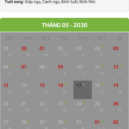
Tuổi xung:
Giáp ngọ, Canh ngọ, Bính tuất, Bính thìn
THÁNG 05 - 2030
Th 2
Th 3
Th 4
Th 5
Th 6
Th 7
CN
29
30
01
02
03
04
05
27
28
29
1 / 4
2
3
4
06
07
08
09
10
11
12
5
6
7
8
9
10
11
13
14
15
16
17
18
19
12
13
14
15
16
17
18
20
21
22
23
24
25
26
19
20
21
22
23
24
25
27
28
29
30
31
01
02
26
27
28
29
30
1 / 5
2