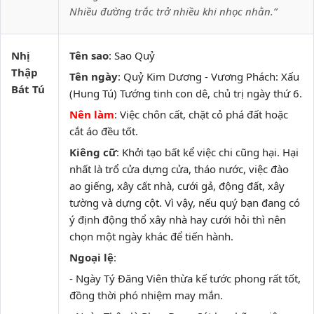
Nhiều đường trắc trở nhiều khi nhọc nhằn.”
Nhị
Tên sao
: Sao Quỷ
Thập
Tên ngày
: Quỷ Kim Dương - Vương Phách: Xấu
Bát Tú
(Hung Tú) Tướng tinh con dê, chủ trị ngày thứ 6.
Nên làm
: Việc chôn cất, chặt cỏ phá đất hoặc
cắt áo đều tốt.
Kiêng cữ
: Khởi tạo bất kể việc chi cũng hại. Hại
nhất là trổ cửa dựng cửa, tháo nước, việc đào
ao giếng, xây cất nhà, cưới gả, động đất, xây
tường và dựng cột. Vì vậy, nếu quý bạn đang có
ý định động thổ xây nhà hay cưới hỏi thì nên
chọn một ngày khác để tiến hành.
Ngoại lệ
:
- Ngày Tý Đăng Viên thừa kế tước phong rất tốt,
đồng thời phó nhiệm may mắn.