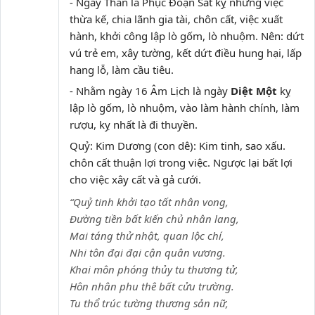
- Ngày Thân là Phục Đoạn Sát kỵ những việc
thừa kế, chia lãnh gia tài, chôn cất, việc xuất
hành, khởi công lập lò gốm, lò nhuộm. Nên: dứt
vú trẻ em, xây tường, kết dứt điều hung hại, lấp
hang lỗ, làm cầu tiêu.
- Nhằm ngày 16 Âm Lịch là ngày
Diệt Một
kỵ
lập lò gốm, lò nhuộm, vào làm hành chính, làm
rượu, kỵ nhất là đi thuyền.
Quỷ: Kim Dương (con dê): Kim tinh, sao xấu.
chôn cất thuận lợi trong việc. Ngược lại bất lợi
cho việc xây cất và gả cưới.
“Quỷ tinh khởi tạo tất nhân vong,
Đường tiền bất kiến chủ nhân lang,
Mai táng thử nhật, quan lộc chí,
Nhi tôn đại đại cận quân vương.
Khai môn phóng thủy tu thương tử,
Hôn nhân phu thê bất cửu trường.
Tu thổ trúc tường thương sản nữ,