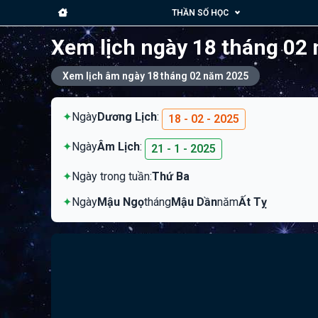
THẦN SỐ HỌC
Xem lịch ngày 18 tháng 02
Xem lịch âm ngày 18 tháng 02 năm 2025
✦
Ngày
Dương Lịch
:
18 - 02 - 2025
✦
Ngày
Âm Lịch
:
21 - 1 - 2025
✦
Ngày trong tuần:
Thứ Ba
✦
Ngày
Mậu Ngọ
tháng
Mậu Dần
năm
Ất Tỵ