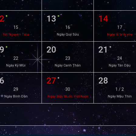
2
13
14
15
16
17
Tết Nguyên Tiêu
Ngày Quý Sửu
Ngày lễ tình yêu
9
20
21
22
23
24
Ngày Kỷ Mùi
Ngày Canh Thân
Ngày Tân Dậu
6
27
28
29
30
1 / 2
Ngày Bính Dần
Ngày thầy thuốc Việt Nam
Ngày Mậu Thìn