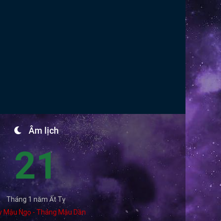
Âm lịch
21
Tháng 1 năm Ất Tỵ
y Mậu Ngọ - Tháng Mậu Dần