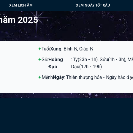
XEM LỊCH ÂM
XEM NGÀY TỐT XẤU
 năm 2025
✦
Tuổi
Xung
: Bính tý, Giáp tý
✦
Giờ
Hoàng
: Tý(23h - 1h), Sửu(1h - 3h), M
Đạo
Dậu(17h - 19h)
✦
Mệnh
Ngày
: Thiên thượng hỏa - Ngày hắc đạ