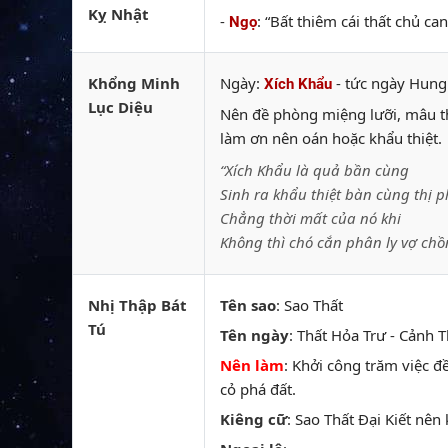
Kỵ Nhật
-
: “Bất thiêm cái thất chủ c
Ngọ
Khổng Minh
Ngày:
- tức ngày Hung
Xích Khẩu
Lục Diệu
Nên đề phòng miệng lưỡi, mâu thu
làm ơn nên oán hoặc khẩu thiệt.
“Xích Khẩu là quả bần cùng
Sinh ra khẩu thiệt bàn cùng thị p
Chẳng thời mất của nó khi
Không thì chó cắn phân ly vợ chồ
Nhị Thập Bát
Tên sao
: Sao Thất
Tú
Tên ngày
: Thất Hỏa Trư - Cảnh T
Nên làm
: Khởi công trăm việc đề
cỏ phá đất.
Kiêng cữ
: Sao Thất Đại Kiết nên 