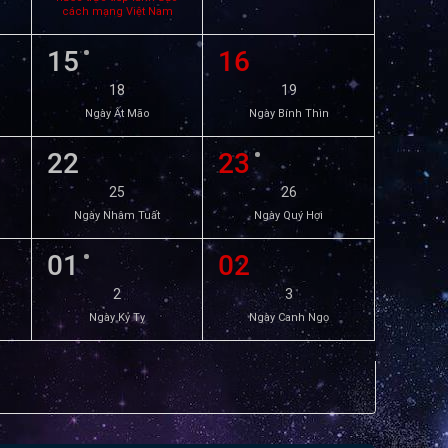
cách mạng Việt Nam
15
16
18
19
Ngày Ất Mão
Ngày Bính Thìn
22
23
25
26
Ngày Nhâm Tuất
Ngày Quý Hợi
01
02
2
3
Ngày Kỷ Tỵ
Ngày Canh Ngọ