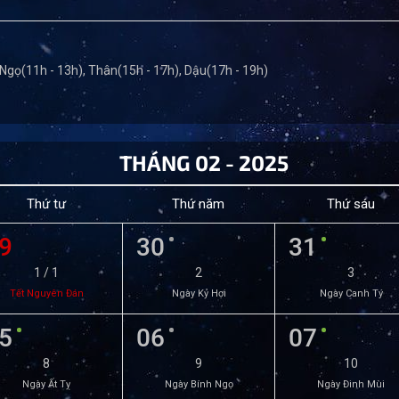
 Ngọ(11h - 13h), Thân(15h - 17h), Dậu(17h - 19h)
THÁNG 02 - 2025
Thứ tư
Thứ năm
Thứ sáu
9
30
31
1 / 1
2
3
Tết Nguyên Đán
Ngày Kỷ Hợi
Ngày Canh Tý
5
06
07
8
9
10
Ngày Ất Tỵ
Ngày Bính Ngọ
Ngày Đinh Mùi