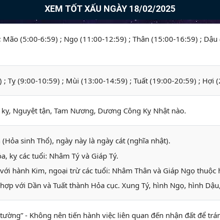
XEM TỐT XẤU NGÀY 18/02/2025
 ; Mão (5:00-6:59) ; Ngọ (11:00-12:59) ; Thân (15:00-16:59) ; Dậu
) ; Tỵ (9:00-10:59) ; Mùi (13:00-14:59) ; Tuất (19:00-20:59) ; Hợi 
ỵ, Nguyệt tận, Tam Nương, Dương Công Kỵ Nhật nào.
 (Hỏa sinh Thổ), ngày này là ngày cát (nghĩa nhật).
, kỵ các tuổi: Nhâm Tý và Giáp Tý.
với hành Kim, ngoại trừ các tuổi: Nhâm Thân và Giáp Ngọ thuộc
hợp với Dần và Tuất thành Hỏa cục. Xung Tý, hình Ngọ, hình Dậu,
t tường” - Không nên tiến hành việc liên quan đến nhận đất để tr