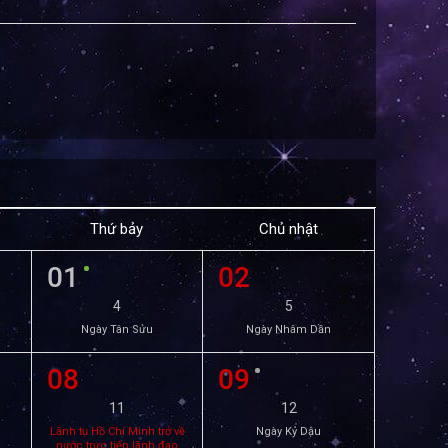
Thứ bảy
Chủ nhật
01
02
4
5
Ngày Tân Sửu
Ngày Nhâm Dần
08
09
11
12
Lãnh tụ Hồ Chí Minh trở về
Ngày Kỷ Dậu
nước trực tiếp lãnh đạo