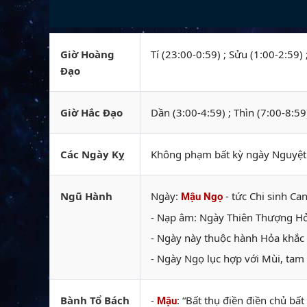
Giờ Hoàng
Tí (23:00-0:59) ; Sửu (1:00-2:59)
Đạo
Giờ Hắc Đạo
Dần (3:00-4:59) ; Thìn (7:00-8:59
Các Ngày Kỵ
Không phạm bất kỳ ngày Nguyệt k
Ngũ Hành
Ngày:
- tức Chi sinh Can
Mậu Ngọ
- Nạp âm: Ngày Thiên Thượng Hỏa
- Ngày này thuộc hành Hỏa khắc 
- Ngày Ngọ lục hợp với Mùi, tam 
Bành Tổ Bách
-
: “Bất thụ điền điền chủ bấ
Mậu