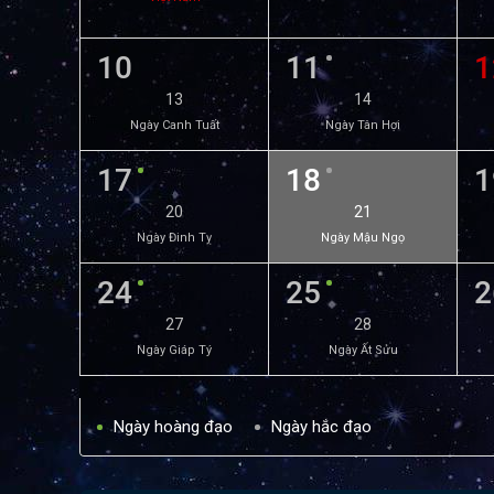
10
11
1
13
14
Ngày Canh Tuất
Ngày Tân Hợi
17
18
1
20
21
Ngày Đinh Tỵ
Ngày Mậu Ngọ
24
25
2
27
28
Ngày Giáp Tý
Ngày Ất Sửu
Ngày hoàng đạo
Ngày hắc đạo