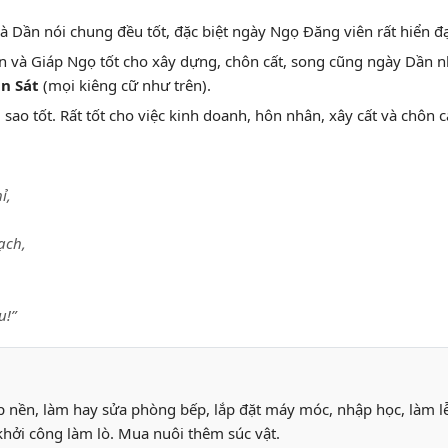
 và Dần nói chung đều tốt, đặc biệt ngày Ngọ Đăng viên rất hiển đạ
n và Giáp Ngọ tốt cho xây dựng, chôn cất, song cũng ngày Dần n
n Sát
(mọi kiêng cữ như trên).
, sao tốt. Rất tốt cho việc kinh doanh, hôn nhân, xây cất và chôn c
ỉ,
ạch,
u!”
ắp nền, làm hay sửa phòng bếp, lắp đặt máy móc, nhập học, làm l
khởi công làm lò. Mua nuôi thêm súc vật.