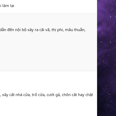
i làm lại
n đến nội bộ xảy ra cãi vã, thị phi, mâu thuẫn,
, xây cất nhà cửa, trổ cửa, cưới gả, chôn cất hay chặt