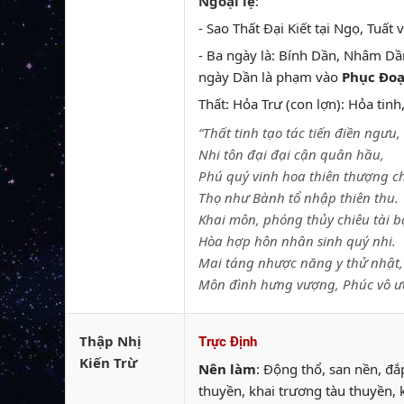
Ngoại lệ
:
- Sao Thất Đại Kiết tại Ngọ, Tuất
- Ba ngày là: Bính Dần, Nhâm Dầ
ngày Dần là phạm vào
Phục Đoạ
Thất: Hỏa Trư (con lợn): Hỏa tinh
“Thất tinh tạo tác tiến điền ngưu,
Nhi tôn đại đại cận quân hầu,
Phú quý vinh hoa thiên thượng ch
Thọ như Bành tổ nhập thiên thu.
Khai môn, phóng thủy chiêu tài b
Hòa hợp hôn nhân sinh quý nhi.
Mai táng nhược năng y thử nhật,
Môn đình hưng vượng, Phúc vô ư
Thập Nhị
Trực Định
Kiến Trừ
Nên làm
: Động thổ, san nền, đ
thuyền, khai trương tàu thuyền, 