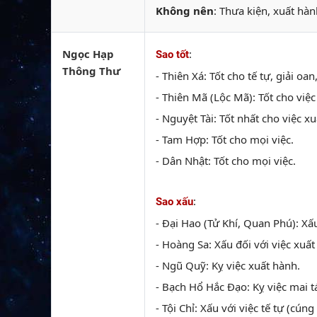
Không nên
: Thưa kiện, xuất hàn
Ngọc Hạp
:
Sao tốt
Thông Thư
- Thiên Xá: Tốt cho tế tự, giải oa
- Thiên Mã (Lộc Mã): Tốt cho việc
- Nguyệt Tài: Tốt nhất cho việc xu
- Tam Hợp: Tốt cho mọi việc.
- Dân Nhật: Tốt cho mọi việc.
:
Sao xấu
- Đại Hao (Tử Khí, Quan Phú): Xấ
- Hoàng Sa: Xấu đối với việc xuất
- Ngũ Quỹ: Kỵ việc xuất hành.
- Bạch Hổ Hắc Đạo: Kỵ việc mai tá
- Tội Chỉ: Xấu với việc tế tự (cúng 