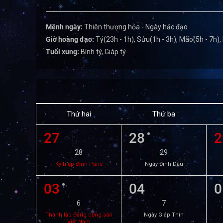
Mệnh ngày:
Thiên thượng hỏa - Ngày hắc đạo
Giờ hoàng đạo:
Tý(23h - 1h), Sửu(1h - 3h), Mão(5h - 7h),
Tuổi xung:
Bính tý, Giáp tý
Thứ hai
Thứ ba
27
28
2
28
29
Ký hiệp định Paris
Ngày Đinh Dậu
03
04
0
6
7
Thành lập Đảng cộng sản
Ngày Giáp Thìn
Việt Nam