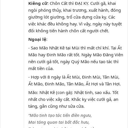
Kiêng cữ
: Chôn Cất thì ĐẠI KỴ. Cưới gã, khai
ngòi phóng thủy, khai trương, xuất hành, đóng
giường lót giường, trổ cửa dựng cửa kỵ. Các
việc khác đều không hay. Vì vậy, ngày này tuyệt
đối không tiến hành chôn cất người chết.
Ngoại lệ
:
- Sao Mão Nhật Kê tại Mùi thì mất chí khí. Tại Ất
Mão hay Đinh Mão rất tốt. Ngày Mão Đăng Viên
nên cưới gả tốt, ngày Quý Mão nếu tạo tác thì
mất tiền của.
- Hợp với 8 ngày là Ất Mùi, Đinh Mùi, Tân Mùi,
Ất Mão, Đinh Mão, Tân Mão, Ất Hợi và Tân Hợi.
Mão: Nhật Kê (con gà): Nhật tinh, sao xấu. Tốt
nhất cho việc xây cất. Khắc kỵ việc cưới gả, an
táng, gắn cũng như sửa cửa.
“Mão tinh tạo tác tiến điền ngưu,
Mai táng quan tai bất đắc hưu,