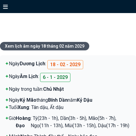
Xem lịch ngày 18 tháng 02 năm
2029
Xem lịch âm ngày 18 tháng 02 năm 2029
✦
Ngày
Dương Lịch
:
18 - 02 - 2029
✦
Ngày
Âm Lịch
:
6 - 1 - 2029
✦
Ngày trong tuần:
Chủ Nhật
✦
Ngày
Kỷ Mão
tháng
Bính Dần
năm
Kỷ Dậu
✦
Tuổi
Xung
: Tân dậu, Ất dậu
✦
Giờ
Hoàng
: Tý(23h - 1h), Dần(3h - 5h), Mão(5h - 7h),
Đạo
Ngọ(11h - 13h), Mùi(13h - 15h), Dậu(17h - 19h)