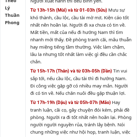
Theo
Người xuất hành thì đều bình yên.
Lý
Mưu sự
Từ 13h-15h (Mùi) và từ 01-03h (Sửu)
Thuần
khó thành, cầu lộc, cầu tài mờ mịt. Kiện cáo tốt
Phong
nhất nên hoãn lại. Người đi xa chưa có tin về.
Mất tiền, mất của nếu đi hướng Nam thì tìm
nhanh mới thấy. Đề phòng tranh cãi, mâu thuẫn
hay miệng tiếng tầm thường. Việc làm chậm,
lâu la nhưng tốt nhất làm việc gì đều cần chắc
chắn.
Tin vui
Từ 15h-17h (Thân) và từ 03h-05h (Dần)
sắp tới, nếu cầu lộc, cầu tài thì đi hướng Nam.
Đi công việc gặp gỡ có nhiều may mắn. Người
đi có tin về. Nếu chăn nuôi đều gặp thuận lợi.
Hay
Từ 17h-19h (Dậu) và từ 05h-07h (Mão)
tranh luận, cãi cọ, gây chuyện đói kém, phải đề
phòng. Người ra đi tốt nhất nên hoãn lại. Phòng
người người nguyền rủa, tránh lây bệnh. Nói
chung những việc như hội họp, tranh luận, việc