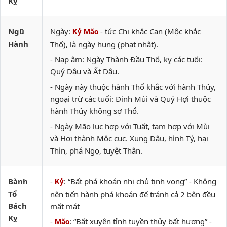
Kỵ
Ngũ
Ngày:
- tức Chi khắc Can (Mộc khắc
Kỷ Mão
Hành
Thổ), là ngày hung (phạt nhật).
- Nạp âm: Ngày Thành Đầu Thổ, kỵ các tuổi:
Quý Dậu và Ất Dậu.
- Ngày này thuộc hành Thổ khắc với hành Thủy,
ngoại trừ các tuổi: Đinh Mùi và Quý Hợi thuộc
hành Thủy không sợ Thổ.
- Ngày Mão lục hợp với Tuất, tam hợp với Mùi
và Hợi thành Mộc cục. Xung Dậu, hình Tý, hại
Thìn, phá Ngọ, tuyệt Thân.
Bành
-
: “Bất phá khoán nhị chủ tịnh vong” - Không
Kỷ
Tổ
nên tiến hành phá khoán để tránh cả 2 bên đều
Bách
mất mát
Kỵ
-
: “Bất xuyên tỉnh tuyền thủy bất hương” -
Mão