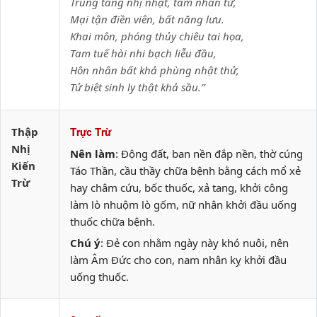
Trùng tang nhị nhật, tam nhân tử,
Mại tận điền viên, bất năng lưu.
Khai môn, phóng thủy chiêu tai họa,
Tam tuế hài nhi bạch liễu đầu,
Hôn nhân bất khả phùng nhật thử,
Tử biệt sinh ly thật khả sầu.”
Thập
Trực Trừ
Nhị
Nên làm
: Động đất, ban nền đắp nền, thờ cúng
Kiến
Táo Thần, cầu thầy chữa bệnh bằng cách mổ xẻ
Trừ
hay châm cứu, bốc thuốc, xả tang, khởi công
làm lò nhuộm lò gốm, nữ nhân khởi đầu uống
thuốc chữa bệnh.
Chú ý
: Đẻ con nhằm ngày này khó nuôi, nên
làm Âm Đức cho con, nam nhân kỵ khởi đầu
uống thuốc.