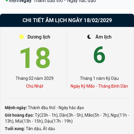
✦
Mệnh
Ngày
: Thành đầu thổ - Ngày hắc đạo
CHI TIẾT ÂM LỊCH NGÀY 18/02/2029
Dương lịch
Âm lịch
18
6
Tháng 02 năm 2029
Tháng 1 năm Kỷ Dậu
Chủ Nhật
Ngày Kỷ Mão - Tháng Bính Dần
Mệnh ngày:
Thành đầu thổ - Ngày hắc đạo
Giờ hoàng đạo:
Tý(23h - 1h), Dần(3h - 5h), Mão(5h - 7h), Ngọ(11h -
13h), Mùi(13h - 15h), Dậu(17h - 19h)
Tuổi xung:
Tân dậu, Ất dậu