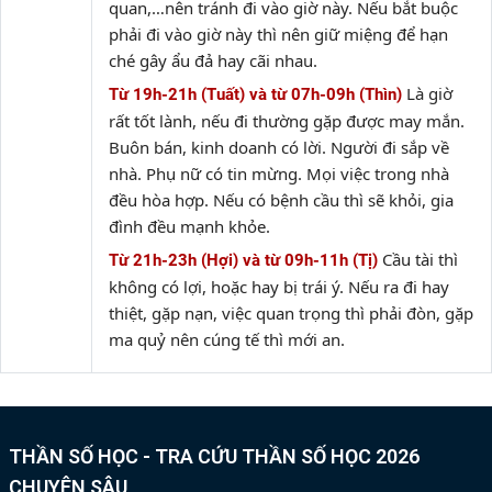
quan,…nên tránh đi vào giờ này. Nếu bắt buộc
phải đi vào giờ này thì nên giữ miệng để hạn
ché gây ẩu đả hay cãi nhau.
Là giờ
Từ 19h-21h (Tuất) và từ 07h-09h (Thìn)
rất tốt lành, nếu đi thường gặp được may mắn.
Buôn bán, kinh doanh có lời. Người đi sắp về
nhà. Phụ nữ có tin mừng. Mọi việc trong nhà
đều hòa hợp. Nếu có bệnh cầu thì sẽ khỏi, gia
đình đều mạnh khỏe.
Cầu tài thì
Từ 21h-23h (Hợi) và từ 09h-11h (Tị)
không có lợi, hoặc hay bị trái ý. Nếu ra đi hay
thiệt, gặp nạn, việc quan trọng thì phải đòn, gặp
ma quỷ nên cúng tế thì mới an.
THẦN SỐ HỌC - TRA CỨU THẦN SỐ HỌC 2026
CHUYÊN SÂU