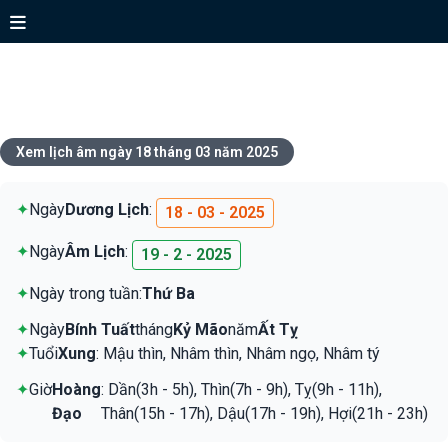
Xem lịch ngày 18 tháng 03 năm
2025
Xem lịch âm ngày 18 tháng 03 năm 2025
✦
Ngày
Dương Lịch
:
18 - 03 - 2025
✦
Ngày
Âm Lịch
:
19 - 2 - 2025
✦
Ngày trong tuần:
Thứ Ba
✦
Ngày
Bính Tuất
tháng
Kỷ Mão
năm
Ất Tỵ
✦
Tuổi
Xung
: Mậu thìn, Nhâm thìn, Nhâm ngọ, Nhâm tý
✦
Giờ
Hoàng
: Dần(3h - 5h), Thìn(7h - 9h), Tỵ(9h - 11h),
Đạo
Thân(15h - 17h), Dậu(17h - 19h), Hợi(21h - 23h)