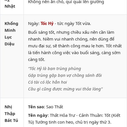
Không nên ăn chó, quỉ quái lên giường
Nhật
Khổng
Ngày:
- tức ngày Tốt vừa.
Tốc Hỷ
Minh
Buổi sáng tốt, nhưng chiều xấu nên cần làm
Lục
nhanh. Niềm vui nhanh chóng, nên dùng để
Diệu
mưu đại sự, sẽ thành công mau lẹ hơn. Tốt nhất
là tiến hành công việc vào buổi sáng, càng sớm
càng tốt.
“Tốc Hỷ là bạn trùng phùng
Gặp trùng gặp bạn vợ chồng sánh đôi
Có tài có lộc hẳn hoi
Cầu gì cũng được mừng vui thỏa lòng”
Nhị
Tên sao
: Sao Thất
Thập
Tên ngày
: Thất Hỏa Trư - Cảnh Thuần: Tốt (Kiết
Bát Tú
Tú) Tướng tinh con heo, chủ trị ngày thứ 3.