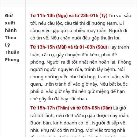
Giờ
Tin vui sắp
Từ 11h-13h (Ngọ) và từ 23h-01h (Tý)
xuất
tới, nếu cầu lộc, cầu tài thì đi hướng Nam. Đi
hành
công việc gặp gỡ có nhiều may mắn. Người đi
Theo
có tin về. Nếu chăn nuôi đều gặp thuận lợi.
Lý
Hay tranh
Từ 13h-15h (Mùi) và từ 01-03h (Sửu)
Thuần
luận, cãi cọ, gây chuyện đói kém, phải đề
Phong
phòng. Người ra đi tốt nhất nên hoãn lại. Phòng
người người nguyền rủa, tránh lây bệnh. Nói
chung những việc như hội họp, tranh luận, việc
quan,…nên tránh đi vào giờ này. Nếu bắt buộc
phải đi vào giờ này thì nên giữ miệng để hạn
ché gây ẩu đả hay cãi nhau.
Là giờ
Từ 15h-17h (Thân) và từ 03h-05h (Dần)
rất tốt lành, nếu đi thường gặp được may mắn.
Buôn bán, kinh doanh có lời. Người đi sắp về
nhà. Phụ nữ có tin mừng. Mọi việc trong nhà