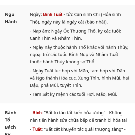
Ngũ
Ngày:
- tức Can sinh Chi (Hỏa sinh
Bính Tuất
Hành
Thổ), ngày này là ngày cát (bảo nhật).
- Nạp âm: Ngày Ốc Thượng Thổ, kỵ các tuổi:
Canh Thìn và Nhâm Thìn.
- Ngày này thuộc hành Thổ khắc với hành Thủy,
ngoại trừ các tuổi: Bính Ngọ và Nhâm Tuất
thuộc hành Thủy không sợ Thổ.
- Ngày Tuất lục hợp với Mão, tam hợp với Dần
và Ngọ thành Hỏa cục. Xung Thìn, hình Mùi, hại
Dậu, phá Mùi, tuyệt Thìn.
- Tam Sát kỵ mệnh các tuổi Hợi, Mão, Mùi.
Bành
-
: “Bất tu táo tất kiến hỏa ương” - Không
Bính
Tổ
nên tiến hành sửa chữa bếp để tránh bị hỏa tai
Bách
-
: “Bất cật khuyển tác quái thượng sàng” -
Tuất
Kỵ