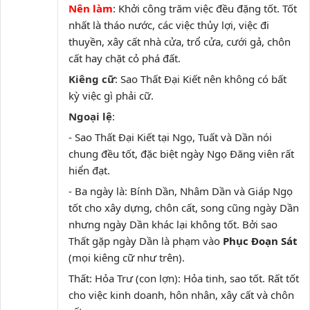
Nên làm
: Khởi công trăm việc đều đặng tốt. Tốt
nhất là tháo nước, các việc thủy lợi, việc đi
thuyền, xây cất nhà cửa, trổ cửa, cưới gả, chôn
cất hay chặt cỏ phá đất.
Kiêng cữ
: Sao Thất Đại Kiết nên không có bất
kỳ việc gì phải cữ.
Ngoại lệ
:
- Sao Thất Đại Kiết tại Ngọ, Tuất và Dần nói
chung đều tốt, đặc biệt ngày Ngọ Đăng viên rất
hiển đạt.
- Ba ngày là: Bính Dần, Nhâm Dần và Giáp Ngọ
tốt cho xây dựng, chôn cất, song cũng ngày Dần
nhưng ngày Dần khác lại không tốt. Bởi sao
Thất gặp ngày Dần là phạm vào
Phục Đoạn Sát
(mọi kiêng cữ như trên).
Thất: Hỏa Trư (con lợn): Hỏa tinh, sao tốt. Rất tốt
cho việc kinh doanh, hôn nhân, xây cất và chôn