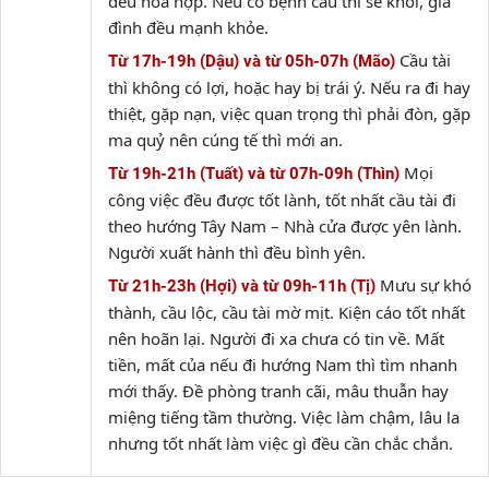
đều hòa hợp. Nếu có bệnh cầu thì sẽ khỏi, gia
đình đều mạnh khỏe.
Cầu tài
Từ 17h-19h (Dậu) và từ 05h-07h (Mão)
thì không có lợi, hoặc hay bị trái ý. Nếu ra đi hay
thiệt, gặp nạn, việc quan trọng thì phải đòn, gặp
ma quỷ nên cúng tế thì mới an.
Mọi
Từ 19h-21h (Tuất) và từ 07h-09h (Thìn)
công việc đều được tốt lành, tốt nhất cầu tài đi
theo hướng Tây Nam – Nhà cửa được yên lành.
Người xuất hành thì đều bình yên.
Mưu sự khó
Từ 21h-23h (Hợi) và từ 09h-11h (Tị)
thành, cầu lộc, cầu tài mờ mịt. Kiện cáo tốt nhất
nên hoãn lại. Người đi xa chưa có tin về. Mất
tiền, mất của nếu đi hướng Nam thì tìm nhanh
mới thấy. Đề phòng tranh cãi, mâu thuẫn hay
miệng tiếng tầm thường. Việc làm chậm, lâu la
nhưng tốt nhất làm việc gì đều cần chắc chắn.