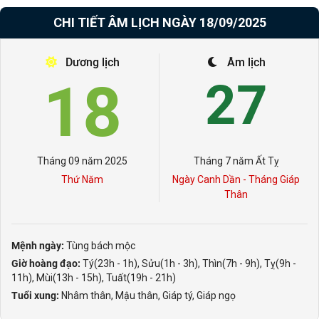
CHI TIẾT ÂM LỊCH NGÀY 18/09/2025
Dương lịch
Âm lịch
18
27
Tháng 09 năm 2025
Tháng 7 năm Ất Tỵ
Thứ Năm
Ngày Canh Dần - Tháng Giáp
Thân
Mệnh ngày:
Tùng bách mộc
Giờ hoàng đạo:
Tý(23h - 1h), Sửu(1h - 3h), Thìn(7h - 9h), Tỵ(9h -
11h), Mùi(13h - 15h), Tuất(19h - 21h)
Tuổi xung:
Nhâm thân, Mậu thân, Giáp tý, Giáp ngọ