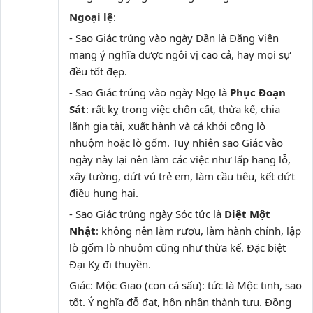
Ngoại lệ
:
- Sao Giác trúng vào ngày Dần là Đăng Viên
mang ý nghĩa được ngôi vị cao cả, hay mọi sự
đều tốt đẹp.
- Sao Giác trúng vào ngày Ngọ là
Phục Đoạn
Sát
: rất kỵ trong việc chôn cất, thừa kế, chia
lãnh gia tài, xuất hành và cả khởi công lò
nhuộm hoặc lò gốm. Tuy nhiên sao Giác vào
ngày này lại nên làm các việc như lấp hang lỗ,
xây tường, dứt vú trẻ em, làm cầu tiêu, kết dứt
điều hung hại.
- Sao Giác trúng ngày Sóc tức là
Diệt Một
Nhật
: không nên làm rượu, làm hành chính, lập
lò gốm lò nhuộm cũng như thừa kế. Đặc biệt
Đại Kỵ đi thuyền.
Giác: Mộc Giao (con cá sấu): tức là Mộc tinh, sao
tốt. Ý nghĩa đỗ đạt, hôn nhân thành tựu. Đồng