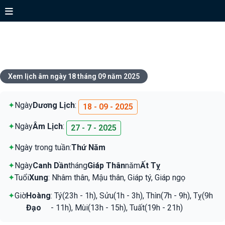
Xem lịch ngày 18 tháng 09 năm
2025
Xem lịch âm ngày 18 tháng 09 năm 2025
✦
Ngày
Dương Lịch
:
18 - 09 - 2025
✦
Ngày
Âm Lịch
:
27 - 7 - 2025
✦
Ngày trong tuần:
Thứ Năm
✦
Ngày
Canh Dần
tháng
Giáp Thân
năm
Ất Tỵ
✦
Tuổi
Xung
: Nhâm thân, Mậu thân, Giáp tý, Giáp ngọ
✦
Giờ
Hoàng
: Tý(23h - 1h), Sửu(1h - 3h), Thìn(7h - 9h), Tỵ(9h
Đạo
- 11h), Mùi(13h - 15h), Tuất(19h - 21h)