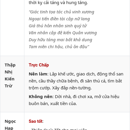
thời kỵ cải táng và hung táng.
“Giác tinh tọa tác chủ vinh xương
Ngoại tiến điền tài cập nữ lang
Giá thú hôn nhân sinh quý tử
Văn nhân cập đệ kiến Quân vương
Duy hữu táng mai bất khả dụng
Tam niên chi hậu, chủ ôn đậu”
Thập
Trực Chấp
Nhị
Nên làm
: Lập khế ước, giao dịch, động thổ san
Kiến
nền, cầu thầy chữa bệnh, đi săn thú cá, tìm bắt
Trừ
trộm cướp. Xây đắp nền-tường.
Không nên
: Dời nhà, đi chơi xa, mở cửa hiệu
buôn bán, xuất tiền của.
Ngọc
:
Sao tốt
Hạp