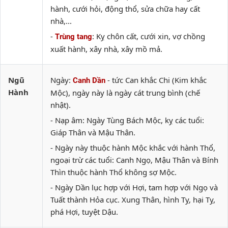
hành, cưới hỏi, động thổ, sửa chữa hay cất
nhà,...
-
: Kỵ chôn cất, cưới xin, vợ chồng
Trùng tang
xuất hành, xây nhà, xây mồ mả.
Ngũ
Ngày:
- tức Can khắc Chi (Kim khắc
Canh Dần
Hành
Mộc), ngày này là ngày cát trung bình (chế
nhật).
- Nạp âm: Ngày Tùng Bách Mộc, kỵ các tuổi:
Giáp Thân và Mậu Thân.
- Ngày này thuộc hành Mộc khắc với hành Thổ,
ngoại trừ các tuổi: Canh Ngọ, Mậu Thân và Bính
Thìn thuộc hành Thổ không sợ Mộc.
- Ngày Dần lục hợp với Hợi, tam hợp với Ngọ và
Tuất thành Hỏa cục. Xung Thân, hình Tỵ, hại Tỵ,
phá Hợi, tuyệt Dậu.