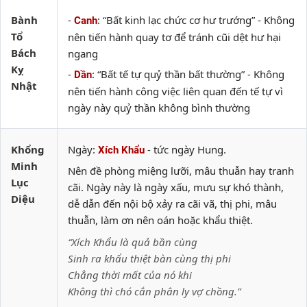
Bành
-
: “Bất kinh lạc chức cơ hư trướng” - Không
Canh
Tổ
nên tiến hành quay tơ để tránh cũi dệt hư hại
Bách
ngang
Kỵ
-
: “Bất tế tự quỷ thần bất thường” - Không
Dần
Nhật
nên tiến hành công việc liên quan đến tế tự vì
ngày này quỷ thần không bình thường
Khổng
Ngày:
- tức ngày Hung.
Xích Khẩu
Minh
Nên đề phòng miệng lưỡi, mâu thuẫn hay tranh
Lục
cãi. Ngày này là ngày xấu, mưu sự khó thành,
Diệu
dễ dẫn đến nội bộ xảy ra cãi vã, thị phi, mâu
thuẫn, làm ơn nên oán hoặc khẩu thiệt.
“Xích Khẩu là quả bần cùng
Sinh ra khẩu thiệt bàn cùng thị phi
Chẳng thời mất của nó khi
Không thì chó cắn phân ly vợ chồng.”