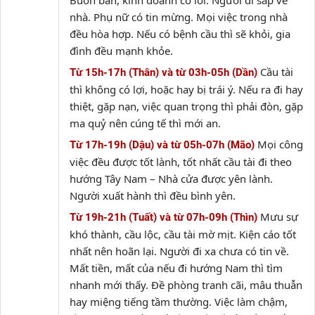
Buôn bán, kinh doanh có lời. Người đi sắp về
nhà. Phụ nữ có tin mừng. Mọi việc trong nhà
đều hòa hợp. Nếu có bệnh cầu thì sẽ khỏi, gia
đình đều mạnh khỏe.
Cầu tài
Từ 15h-17h (Thân) và từ 03h-05h (Dần)
thì không có lợi, hoặc hay bị trái ý. Nếu ra đi hay
thiệt, gặp nạn, việc quan trọng thì phải đòn, gặp
ma quỷ nên cúng tế thì mới an.
Mọi công
Từ 17h-19h (Dậu) và từ 05h-07h (Mão)
việc đều được tốt lành, tốt nhất cầu tài đi theo
hướng Tây Nam – Nhà cửa được yên lành.
Người xuất hành thì đều bình yên.
Mưu sự
Từ 19h-21h (Tuất) và từ 07h-09h (Thìn)
khó thành, cầu lộc, cầu tài mờ mịt. Kiện cáo tốt
nhất nên hoãn lại. Người đi xa chưa có tin về.
Mất tiền, mất của nếu đi hướng Nam thì tìm
nhanh mới thấy. Đề phòng tranh cãi, mâu thuẫn
hay miệng tiếng tầm thường. Việc làm chậm,