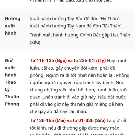
- Thiên Hình Hắc Đạo: Xấu cho mọi việc.
Hướng
Xuất hành hướng Tây Bắc để đón 'Hỷ Thần'.
xuất
Xuất hành hướng Tây Nam để đón 'Tài Thần'.
hành
Tránh xuất hành hướng Chính Bắc gặp Hạc Thần
(xấu)
Giờ
Hay tranh
Từ 11h-13h (Ngọ) và từ 23h-01h (Tý)
xuất
luận, cãi cọ, gây chuyện đói kém, phải đề
hành
phòng. Người ra đi tốt nhất nên hoãn lại. Phòng
Theo
người người nguyền rủa, tránh lây bệnh. Nói
Lý
chung những việc như hội họp, tranh luận, việc
Thuần
quan,…nên tránh đi vào giờ này. Nếu bắt buộc
Phong
phải đi vào giờ này thì nên giữ miệng để hạn
ché gây ẩu đả hay cãi nhau.
Là giờ rất
Từ 13h-15h (Mùi) và từ 01-03h (Sửu)
tốt lành, nếu đi thường gặp được may mắn.