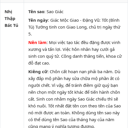
Nhị
Tên sao
: Sao Giác
Thập
Tên ngày
: Giác Mộc Giao - Đặng Vũ: Tốt (Bình
Bát Tú
Tú) Tướng tinh con Giao Long, chủ trị ngày thứ
5.
Nên làm
: Mọi việc tạo tác đều đặng được vinh
xương và tấn lợi. Việc hôn nhân hay cưới gả
sinh con quý tử. Công danh thăng tiến, khoa cử
đỗ đạt cao.
Kiêng cữ
: Chôn cất hoạn nạn phải ba năm. Dù
xây đắp mộ phần hay sửa chữa mộ phần ắt có
người chết. Vì vậy, để tránh điềm giữ quý bạn
nên chọn một ngày tốt khác để tiến hành chôn
cất. Sinh con nhằm ngày Sao Giác chiếu thì sẽ
khó nuôi. Tốt nhất đặt tên con theo tên của Sao
nó mới được an toàn. Không dùng tên sao này
có thể dùng tên Sao của tháng hay của năm
cũng mang ý nghĩa tương đương.