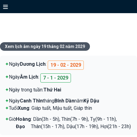
Xem lịch ngày 19 tháng 02 năm
2029
Xem lịch âm ngày 19 tháng 02 năm 2029
✦
Ngày
Dương Lịch
:
19 - 02 - 2029
✦
Ngày
Âm Lịch
:
7 - 1 - 2029
✦
Ngày trong tuần:
Thứ Hai
✦
Ngày
Canh Thìn
tháng
Bính Dần
năm
Kỷ Dậu
✦
Tuổi
Xung
: Giáp tuất, Mậu tuất, Giáp thìn
✦
Giờ
Hoàng
: Dần(3h - 5h), Thìn(7h - 9h), Tỵ(9h - 11h),
Đạo
Thân(15h - 17h), Dậu(17h - 19h), Hợi(21h - 23h)