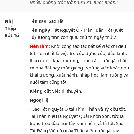
Nhiều đường trắc trở nhiều khi nhọc nhằn.”
Nhị
Tên sao
: Sao Tất
Thập
Tên ngày
: Tất Nguyệt Ô - Trần Tuấn: Tốt (Kiết
Bát Tú
Tú) Tướng tinh con quạ, chủ trị ngày thứ 2.
Nên làm
: Khởi công tạo tác bất kể việc chi đều
tốt. Tốt nhất là việc trổ cửa dựng cửa, đào kinh,
tháo nước, khai mương, chôn cất, cưới gả, chặt
cỏ phá đất hay móc giếng. Những việc khác như
khai trương, xuất hành, nhập học, làm ruộng và
nuôi tằm cũng tốt.
Kiêng cữ
: Việc đi thuyền.
Ngoại lệ
:
- Sao Tất Nguyệt Ô tại Thìn, Thân và Tý đều tốt.
Tại Thân hiệu là Nguyệt Quải Khôn Sơn, tức là
trăng treo đầu núi Tây Nam nên rất là tốt. Sao
Tất Đăng Viên ở ngày Thân việc cưới gả hay