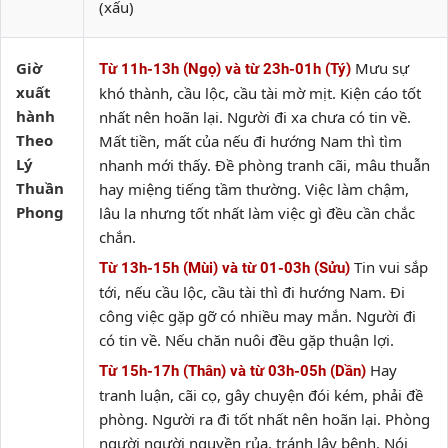
(xấu)
Giờ
Mưu sự
Từ 11h-13h (Ngọ) và từ 23h-01h (Tý)
xuất
khó thành, cầu lộc, cầu tài mờ mịt. Kiện cáo tốt
hành
nhất nên hoãn lại. Người đi xa chưa có tin về.
Theo
Mất tiền, mất của nếu đi hướng Nam thì tìm
Lý
nhanh mới thấy. Đề phòng tranh cãi, mâu thuẫn
Thuần
hay miệng tiếng tầm thường. Việc làm chậm,
Phong
lâu la nhưng tốt nhất làm việc gì đều cần chắc
chắn.
Tin vui sắp
Từ 13h-15h (Mùi) và từ 01-03h (Sửu)
tới, nếu cầu lộc, cầu tài thì đi hướng Nam. Đi
công việc gặp gỡ có nhiều may mắn. Người đi
có tin về. Nếu chăn nuôi đều gặp thuận lợi.
Hay
Từ 15h-17h (Thân) và từ 03h-05h (Dần)
tranh luận, cãi cọ, gây chuyện đói kém, phải đề
phòng. Người ra đi tốt nhất nên hoãn lại. Phòng
người người nguyền rủa, tránh lây bệnh. Nói