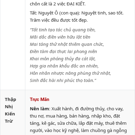
chôn cất là 2 việc ĐẠI KIẾT.
Tất: Nguyệt Ô (con quạ): Nguyệt tinh, sao tốt.
Trăm việc đều được tốt đẹp.
“Tất tinh tạo tác chủ quang tiền,
Mãi dắc điền viên hữu lật tiền
Mai táng thử nhật thiêm quan chức,
Điền tàm đại thực lai phong niên
Khai môn phóng thủy đa cát lật,
Hợp gia nhân khẩu đắc an nhiên,
Hôn nhân nhược năng phùng thử nhật,
Sinh đắc hài nhi phúc thọ toàn.”
Thập
Trực Mãn
Nhị
Nên làm
: Xuất hành, đi đường thủy, cho vay,
Kiến
thu nợ, mua hàng, bán hàng, nhập kho, đặt
Trừ
táng, kê gác, sửa chữa, lắp đặt máy, thuê thêm
người, vào học kỹ nghệ, làm chuồng gà ngỗng