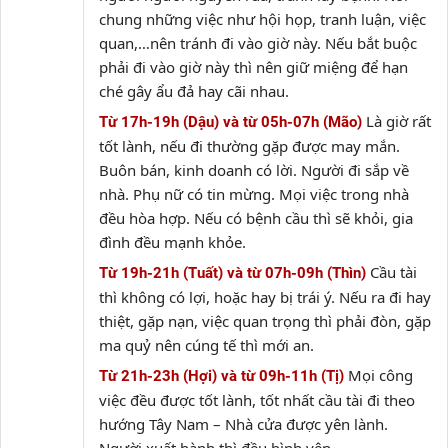
chung những việc như hội họp, tranh luận, việc
quan,…nên tránh đi vào giờ này. Nếu bắt buộc
phải đi vào giờ này thì nên giữ miệng để hạn
ché gây ẩu đả hay cãi nhau.
Là giờ rất
Từ 17h-19h (Dậu) và từ 05h-07h (Mão)
tốt lành, nếu đi thường gặp được may mắn.
Buôn bán, kinh doanh có lời. Người đi sắp về
nhà. Phụ nữ có tin mừng. Mọi việc trong nhà
đều hòa hợp. Nếu có bệnh cầu thì sẽ khỏi, gia
đình đều mạnh khỏe.
Cầu tài
Từ 19h-21h (Tuất) và từ 07h-09h (Thìn)
thì không có lợi, hoặc hay bị trái ý. Nếu ra đi hay
thiệt, gặp nạn, việc quan trọng thì phải đòn, gặp
ma quỷ nên cúng tế thì mới an.
Mọi công
Từ 21h-23h (Hợi) và từ 09h-11h (Tị)
việc đều được tốt lành, tốt nhất cầu tài đi theo
hướng Tây Nam – Nhà cửa được yên lành.