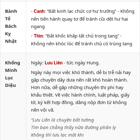
Bành
-
: “Bất kinh lạc chức cơ hư trướng” - Không
Canh
Tổ
nên tiến hành quay tơ để tránh cũi dệt hư hại
Bách
ngang
Kỵ
-
: “Bất khốc khấp tất chủ trọng tang” -
Thìn
Nhật
Không nên khóc lóc để tránh chủ có trùng tang
Khổng
Ngày:
- tức ngày Hung.
Lưu Liên
Minh
Ngày này mọi việc khó thành, dễ bị trễ nải hay
Lục
gặp chuyện dây dưa nên rất khó hoàn thành.
Diệu
Hơn nữa, dễ gặp những chuyện thị phi hay
khẩu thiệt. Về việc hành chính, luật pháp, giấy
tờ, ký kết hợp đồng, dâng nộp đơn từ không
nên vội vã.
“Lưu Liên là chuyện bất tường
Tìm bạn chẳng thấy nửa đường phân ly
Không thì lưu lạc một khi