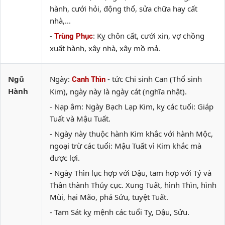
hành, cưới hỏi, động thổ, sửa chữa hay cất
nhà,...
-
: Kỵ chôn cất, cưới xin, vợ chồng
Trùng Phục
xuất hành, xây nhà, xây mồ mả.
Ngũ
Ngày:
- tức Chi sinh Can (Thổ sinh
Canh Thìn
Hành
Kim), ngày này là ngày cát (nghĩa nhật).
- Nạp âm: Ngày Bạch Lạp Kim, kỵ các tuổi: Giáp
Tuất và Mậu Tuất.
- Ngày này thuộc hành Kim khắc với hành Mộc,
ngoại trừ các tuổi: Mậu Tuất vì Kim khắc mà
được lợi.
- Ngày Thìn lục hợp với Dậu, tam hợp với Tý và
Thân thành Thủy cục. Xung Tuất, hình Thìn, hình
Mùi, hại Mão, phá Sửu, tuyệt Tuất.
- Tam Sát kỵ mệnh các tuổi Tỵ, Dậu, Sửu.