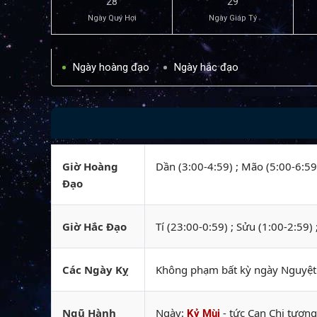
28
29
Ngày Quý Hợi
Ngày Giáp Tý
Ngày hoàng đạo
Ngày hắc đạo
Giờ Hoàng
Dần (3:00-4:59) ; Mão (5:00-6:59)
Đạo
Giờ Hắc Đạo
Tí (23:00-0:59) ; Sửu (1:00-2:59)
Các Ngày Kỵ
Không phạm bất kỳ ngày Nguyệt k
Ngũ Hành
Ngày:
- tức Can Chi tương
Kỷ Mùi