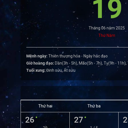
19
Tháng 06 năm 2025
Thứ Năm
Mệnh ngày:
Thiên thượng hỏa - Ngày hắc đạo
Giờ hoàng đạo:
Dần(3h - 5h), Mão(5h - 7h), Tỵ(9h - 11h),
Tuổi xung:
Đinh sửu, Ất sửu
Thứ hai
Thứ ba
26
27
2