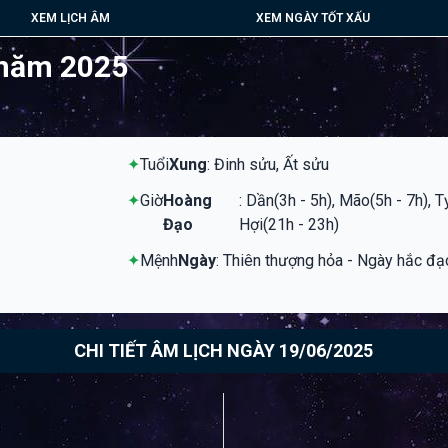
XEM LỊCH ÂM
XEM NGÀY TỐT XẤU
 năm 2025
✦
Tuổi
Xung
: Đinh sửu, Ất sửu
✦
Giờ
Hoàng
: Dần(3h - 5h), Mão(5h - 7h), T
Đạo
Hợi(21h - 23h)
✦
Mệnh
Ngày
: Thiên thượng hỏa - Ngày hắc đạ
CHI TIẾT ÂM LỊCH NGÀY 19/06/2025