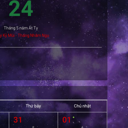
24
Tháng 5 năm Ất Tỵ
y Kỷ Mùi - Tháng Nhâm Ngọ
Thứ bảy
Chủ nhật
31
01