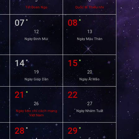
5
6
Tết Đoan Ngọ
Quốc tế Thiếu nhi
07
08
12
13
Ngày Đinh Mùi
Ngày Mậu Thân
14
15
19
20
Ngày Giáp Dần
Ngày Ất Mão
21
22
26
27
Ngày báo chí cách mạng
Ngày Nhâm Tuất
Việt Nam
28
29