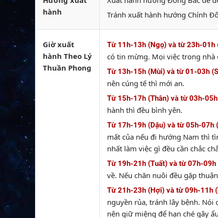
Hướng xuất
Xuất hành hướng Đông Bắc để đó
hành
Tránh xuất hành hướng Chính Đô
Giờ xuất
Từ 11h-13h (Ngọ) và từ 23h-01h 
hành Theo Lý
có tin mừng. Mọi việc trong nhà 
Thuần Phong
Từ 13h-15h (Mùi) và từ 01-03h (
nên cúng tế thì mới an.
Từ 15h-17h (Thân) và từ 03h-05h
hành thì đều bình yên.
Từ 17h-19h (Dậu) và từ 05h-07h 
mất của nếu đi hướng Nam thì tì
nhất làm việc gì đều cần chắc ch
Từ 19h-21h (Tuất) và từ 07h-09h 
về. Nếu chăn nuôi đều gặp thuận 
Từ 21h-23h (Hợi) và từ 09h-11h (
nguyền rủa, tránh lây bệnh. Nói 
nên giữ miệng để hạn ché gây ẩu