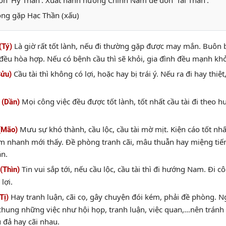
n 'Hỷ Thần'. Xuất hành hướng Chính Nam để đón 'Tài Thần'.
ng gặp Hạc Thần (xấu)
Là giờ rất tốt lành, nếu đi thường gặp được may mắn. Buôn b
(Tý)
đều hòa hợp. Nếu có bệnh cầu thì sẽ khỏi, gia đình đều mạnh kh
Cầu tài thì không có lợi, hoặc hay bị trái ý. Nếu ra đi hay thi
Sửu)
Mọi công việc đều được tốt lành, tốt nhất cầu tài đi theo
 (Dần)
Mưu sự khó thành, cầu lộc, cầu tài mờ mịt. Kiện cáo tốt nhất
(Mão)
m nhanh mới thấy. Đề phòng tranh cãi, mâu thuẫn hay miệng tiến
ắn.
Tin vui sắp tới, nếu cầu lộc, cầu tài thì đi hướng Nam. Đi 
(Thìn)
lợi.
Hay tranh luận, cãi cọ, gây chuyện đói kém, phải đề phòng. N
Tị)
chung những việc như hội họp, tranh luận, việc quan,…nên tránh đ
 đả hay cãi nhau.