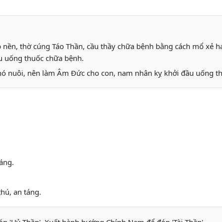
p nền, thờ cúng Táo Thần, cầu thầy chữa bệnh bằng cách mổ xẻ ha
u uống thuốc chữa bệnh.
hó nuôi, nên làm Âm Đức cho con, nam nhân kỵ khởi đầu uống t
táng.
thú, an táng.