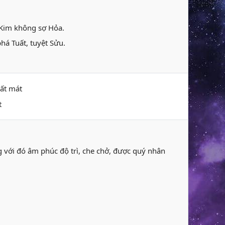
 Kim không sợ Hỏa.
há Tuất, tuyệt Sửu.
mất mát
t
ng với đó âm phúc độ trì, che chở, được quý nhân