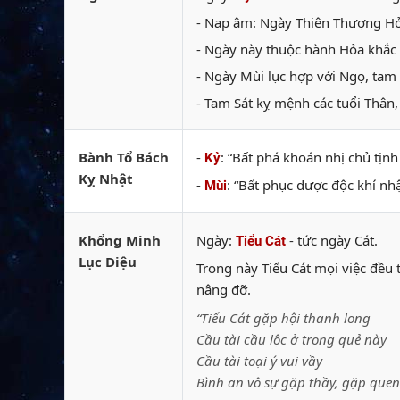
- Nạp âm: Ngày Thiên Thượng Hỏa
- Ngày này thuộc hành Hỏa khắc 
- Ngày Mùi lục hợp với Ngọ, tam 
- Tam Sát kỵ mệnh các tuổi Thân, 
Bành Tổ Bách
-
: “Bất phá khoán nhị chủ tịn
Kỷ
Kỵ Nhật
-
: “Bất phục dược độc khí nh
Mùi
Khổng Minh
Ngày:
- tức ngày Cát.
Tiểu Cát
Lục Diệu
Trong này Tiểu Cát mọi việc đều 
nâng đỡ.
“Tiểu Cát gặp hội thanh long
Cầu tài cầu lộc ở trong quẻ này
Cầu tài toại ý vui vầy
Bình an vô sự gặp thầy, gặp quen