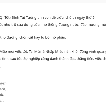
ỳ: Tốt (Bình Tú) Tướng tinh con dê trừu, chủ trị ngày thứ 5.
ất tốt như trổ cửa dựng cửa, mở thông đường nước, đào mương mó
 thọ đường, chôn cất hay tu bổ mộ phần.
 Mão mọi việc tốt. Tại Mùi là Nhập Miếu nên khởi động vinh quan
tinh, sao tốt. Sự nghiệp công danh thành đạt, thăng tiến, việc ch
,
uyền
ạch,
át,
ch,