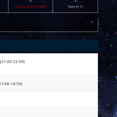
4
5
Ngày gia đình Việt Nam
Ngày Kỷ Tỵ
 (21:00-22:59)
(17:00-18:59)