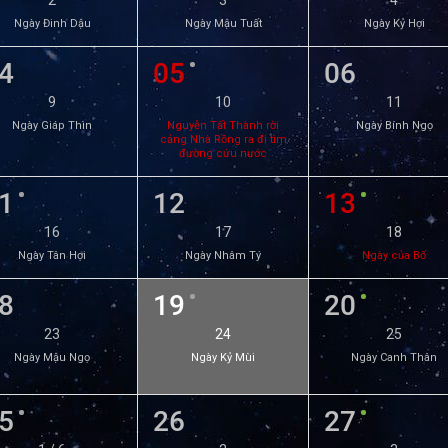
2
3
4
Ngày Đinh Dậu
Ngày Mậu Tuất
Ngày Kỷ Hợi
4
05
06
9
10
11
Ngày Giáp Thìn
Nguyễn Tất Thành rời
Ngày Bính Ngọ
cảng Nhà Rồng ra đi tìm
đường cứu nước
1
12
13
16
17
18
Ngày Tân Hợi
Ngày Nhâm Tý
Ngày của Bố
8
19
20
23
24
25
Ngày Mậu Ngọ
Ngày Kỷ Mùi
Ngày Canh Thân
5
26
27