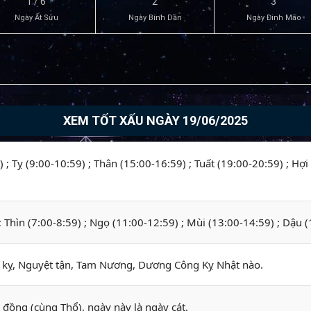
1 / 6
2
3
Ngày Ất Sửu
Ngày Bính Dần
Ngày Đinh Mão
XEM TỐT XẤU NGÀY 19/06/2025
 ; Tỵ (9:00-10:59) ; Thân (15:00-16:59) ; Tuất (19:00-20:59) ; Hợi
 ; Thìn (7:00-8:59) ; Ngọ (11:00-12:59) ; Mùi (13:00-14:59) ; Dậu 
ỵ, Nguyệt tận, Tam Nương, Dương Công Kỵ Nhật nào.
 đồng (cùng Thổ), ngày này là ngày cát.