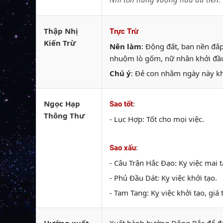
Thập Nhị
Trực Trừ
Kiến Trừ
Nên làm
: Động đất, ban nền đắ
nhuộm lò gốm, nữ nhân khởi đầ
Chú ý
: Đẻ con nhằm ngày này k
Ngọc Hạp
:
Sao tốt
Thông Thư
- Lục Hợp: Tốt cho mọi việc.
:
Sao xấu
- Câu Trận Hắc Đạo: Kỵ việc mai 
- Phủ Đầu Dát: Kỵ việc khởi tạo.
- Tam Tang: Kỵ việc khởi tạo, giá 