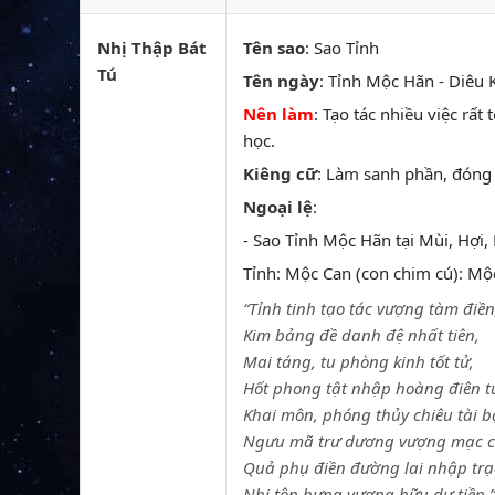
Nhị Thập Bát
Tên sao
: Sao Tỉnh
Tú
Tên ngày
: Tỉnh Mộc Hãn - Diêu K
Nên làm
: Tạo tác nhiều việc r
học.
Kiêng cữ
: Làm sanh phần, đóng
Ngoại lệ
:
- Sao Tỉnh Mộc Hãn tại Mùi, Hợi,
Tỉnh: Mộc Can (con chim cú): Mộc 
“Tỉnh tinh tạo tác vượng tàm điền
Kim bảng đề danh đệ nhất tiên,
Mai táng, tu phòng kinh tốt tử,
Hốt phong tật nhập hoàng điên t
Khai môn, phóng thủy chiêu tài b
Ngưu mã trư dương vượng mạc c
Quả phụ điền đường lai nhập trạ
Nhi tôn hưng vượng hữu dư tiền.”