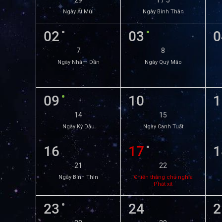
29
1 / 5
Ngày Ất Mùi
Ngày Bính Thân
02
03
0
7
8
Ngày Nhâm Dần
Ngày Quý Mão
09
10
1
14
15
Ngày Kỷ Dậu
Ngày Canh Tuất
16
17
1
21
22
Ngày Bính Thìn
Chiến thắng chủ nghĩa
Phát xít
23
24
2