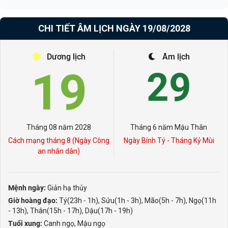
CHI TIẾT ÂM LỊCH NGÀY 19/08/2028
Dương lịch
Âm lịch
19
29
Tháng 08 năm 2028
Tháng 6 năm Mậu Thân
Cách mạng tháng 8 (Ngày Công
Ngày Bính Tý - Tháng Kỷ Mùi
an nhân dân)
Mệnh ngày:
Giản hạ thủy
Giờ hoàng đạo:
Tý(23h - 1h), Sửu(1h - 3h), Mão(5h - 7h), Ngọ(11h
- 13h), Thân(15h - 17h), Dậu(17h - 19h)
Tuổi xung:
Canh ngọ, Mậu ngọ