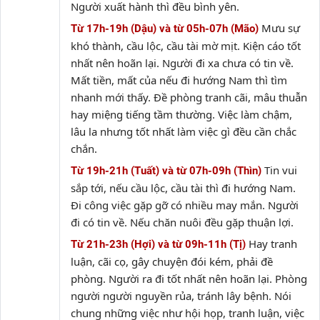
Người xuất hành thì đều bình yên.
Mưu sự
Từ 17h-19h (Dậu) và từ 05h-07h (Mão)
khó thành, cầu lộc, cầu tài mờ mịt. Kiện cáo tốt
nhất nên hoãn lại. Người đi xa chưa có tin về.
Mất tiền, mất của nếu đi hướng Nam thì tìm
nhanh mới thấy. Đề phòng tranh cãi, mâu thuẫn
hay miệng tiếng tầm thường. Việc làm chậm,
lâu la nhưng tốt nhất làm việc gì đều cần chắc
chắn.
Tin vui
Từ 19h-21h (Tuất) và từ 07h-09h (Thìn)
sắp tới, nếu cầu lộc, cầu tài thì đi hướng Nam.
Đi công việc gặp gỡ có nhiều may mắn. Người
đi có tin về. Nếu chăn nuôi đều gặp thuận lợi.
Hay tranh
Từ 21h-23h (Hợi) và từ 09h-11h (Tị)
luận, cãi cọ, gây chuyện đói kém, phải đề
phòng. Người ra đi tốt nhất nên hoãn lại. Phòng
người người nguyền rủa, tránh lây bệnh. Nói
chung những việc như hội họp, tranh luận, việc