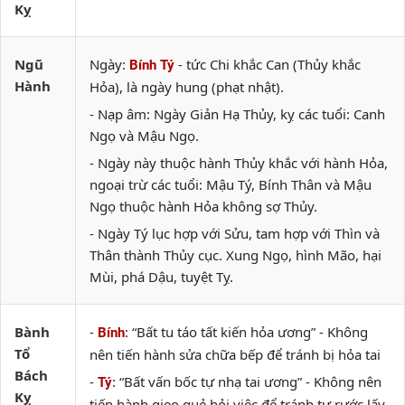
Kỵ
Ngũ
Ngày:
- tức Chi khắc Can (Thủy khắc
Bính Tý
Hành
Hỏa), là ngày hung (phạt nhật).
- Nạp âm: Ngày Giản Hạ Thủy, kỵ các tuổi: Canh
Ngọ và Mậu Ngọ.
- Ngày này thuộc hành Thủy khắc với hành Hỏa,
ngoại trừ các tuổi: Mậu Tý, Bính Thân và Mậu
Ngọ thuộc hành Hỏa không sợ Thủy.
- Ngày Tý lục hợp với Sửu, tam hợp với Thìn và
Thân thành Thủy cục. Xung Ngọ, hình Mão, hại
Mùi, phá Dậu, tuyệt Tỵ.
Bành
-
: “Bất tu táo tất kiến hỏa ương” - Không
Bính
Tổ
nên tiến hành sửa chữa bếp để tránh bị hỏa tai
Bách
-
: “Bất vấn bốc tự nhạ tai ương” - Không nên
Tý
Kỵ
tiến hành gieo quẻ hỏi việc để tránh tự rước lấy