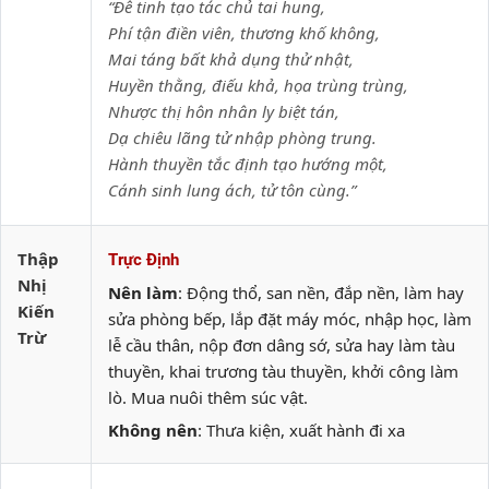
“Đê tinh tạo tác chủ tai hung,
Phí tận điền viên, thương khố không,
Mai táng bất khả dụng thử nhật,
Huyền thằng, điếu khả, họa trùng trùng,
Nhược thị hôn nhân ly biệt tán,
Dạ chiêu lãng tử nhập phòng trung.
Hành thuyền tắc định tạo hướng một,
Cánh sinh lung ách, tử tôn cùng.”
Thập
Trực Định
Nhị
Nên làm
: Động thổ, san nền, đắp nền, làm hay
Kiến
sửa phòng bếp, lắp đặt máy móc, nhập học, làm
Trừ
lễ cầu thân, nộp đơn dâng sớ, sửa hay làm tàu
thuyền, khai trương tàu thuyền, khởi công làm
lò. Mua nuôi thêm súc vật.
Không nên
: Thưa kiện, xuất hành đi xa