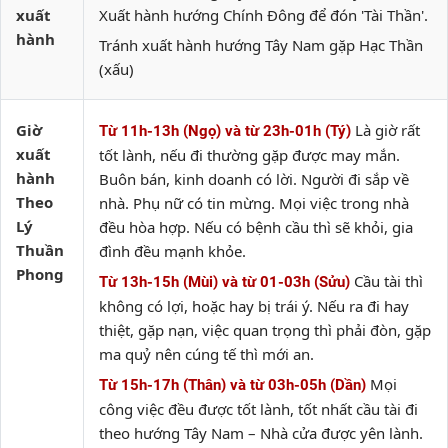
xuất
Xuất hành hướng Chính Đông để đón 'Tài Thần'.
hành
Tránh xuất hành hướng Tây Nam gặp Hạc Thần
(xấu)
Giờ
Là giờ rất
Từ 11h-13h (Ngọ) và từ 23h-01h (Tý)
xuất
tốt lành, nếu đi thường gặp được may mắn.
hành
Buôn bán, kinh doanh có lời. Người đi sắp về
Theo
nhà. Phụ nữ có tin mừng. Mọi việc trong nhà
Lý
đều hòa hợp. Nếu có bệnh cầu thì sẽ khỏi, gia
Thuần
đình đều mạnh khỏe.
Phong
Cầu tài thì
Từ 13h-15h (Mùi) và từ 01-03h (Sửu)
không có lợi, hoặc hay bị trái ý. Nếu ra đi hay
thiệt, gặp nạn, việc quan trọng thì phải đòn, gặp
ma quỷ nên cúng tế thì mới an.
Mọi
Từ 15h-17h (Thân) và từ 03h-05h (Dần)
công việc đều được tốt lành, tốt nhất cầu tài đi
theo hướng Tây Nam – Nhà cửa được yên lành.