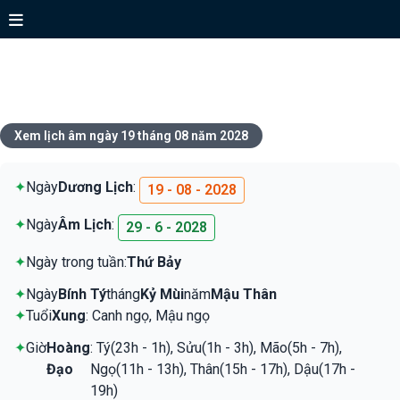
Xem lịch ngày 19 tháng 08 năm
2028
Xem lịch âm ngày 19 tháng 08 năm 2028
✦
Ngày
Dương Lịch
:
19 - 08 - 2028
✦
Ngày
Âm Lịch
:
29 - 6 - 2028
✦
Ngày trong tuần:
Thứ Bảy
✦
Ngày
Bính Tý
tháng
Kỷ Mùi
năm
Mậu Thân
✦
Tuổi
Xung
: Canh ngọ, Mậu ngọ
✦
Giờ
Hoàng
: Tý(23h - 1h), Sửu(1h - 3h), Mão(5h - 7h),
Đạo
Ngọ(11h - 13h), Thân(15h - 17h), Dậu(17h -
19h)