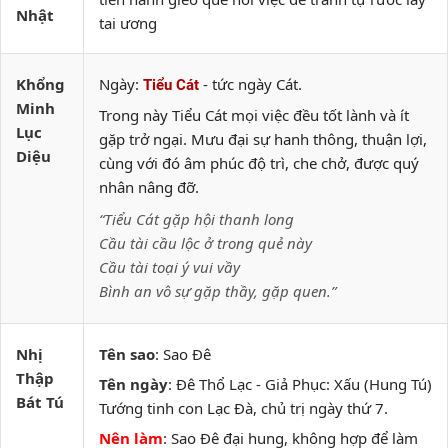
Nhật
tai ương
Khổng
Ngày:
- tức ngày Cát.
Tiểu Cát
Minh
Trong này Tiểu Cát mọi việc đều tốt lành và ít
Lục
gặp trở ngại. Mưu đại sự hanh thông, thuận lợi,
Diệu
cùng với đó âm phúc độ trì, che chở, được quý
nhân nâng đỡ.
“Tiểu Cát gặp hội thanh long
Cầu tài cầu lộc ở trong quẻ này
Cầu tài toại ý vui vầy
Bình an vô sự gặp thầy, gặp quen.”
Nhị
Tên sao
: Sao Đê
Thập
Tên ngày
: Đê Thổ Lạc - Giả Phục: Xấu (Hung Tú)
Bát Tú
Tướng tinh con Lạc Đà, chủ trị ngày thứ 7.
Nên làm
: Sao Đê đại hung, không hợp để làm