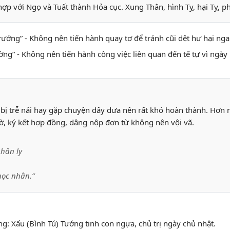
hợp với Ngọ và Tuất thành Hỏa cục. Xung Thân, hình Tỵ, hại Tỵ, ph
 trướng” - Không nên tiến hành quay tơ để tránh cũi dệt hư hại ng
hường” - Không nên tiến hành công việc liên quan đến tế tự vì ng
bị trễ nải hay gặp chuyện dây dưa nên rất khó hoàn thành. Hơn n
 tờ, ký kết hợp đồng, dâng nộp đơn từ không nên vội vã.
hân ly
học nhằn.”
ng: Xấu (Bình Tú) Tướng tinh con ngựa, chủ trị ngày chủ nhật.