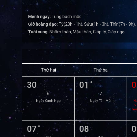
Mệnh ngày:
Tùng bách mộc
Giờ hoàng đạo:
Tý(23h - 1h), Sửu(1h - 3h), Thìn(7h - 9h),
Tuổi xung:
Nhâm thân, Mậu thân, Giáp tý, Giáp ngọ
Thứ hai
Thứ ba
30
01
0
6
7
Ngày Canh Ngọ
Ngày Tân Mùi
Nư
V
hò
07
08
0