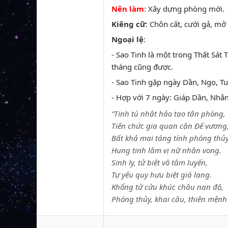
Nên làm
: Xây dựng phòng mới.
Kiêng cữ
: Chôn cất, cưới gả, m
Ngoại lệ
:
- Sao Tinh là một trong Thất Sát 
tháng cũng được.
- Sao Tinh gặp ngày Dần, Ngọ, Tuấ
- Hợp với 7 ngày: Giáp Dần, Nhâ
“Tinh tú nhật hảo tạo tân phòng,
Tiến chức gia quan cận Đế vương
Bất khả mai táng tính phóng thủy
Hung tinh lâm vị nữ nhân vong.
Sinh ly, tử biệt vô tâm luyến,
Tự yếu quy hưu biệt giá lang.
Khổng tử cửu khúc châu nan độ,
Phóng thủy, khai câu, thiên mệnh