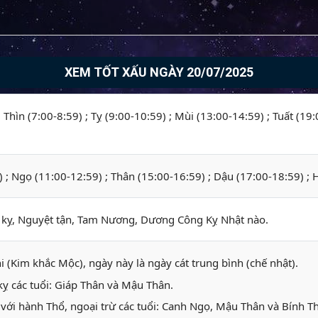
XEM TỐT XẤU NGÀY 20/07/2025
; Thìn (7:00-8:59) ; Tỵ (9:00-10:59) ; Mùi (13:00-14:59) ; Tuất (19
) ; Ngọ (11:00-12:59) ; Thân (15:00-16:59) ; Dậu (17:00-18:59) ; 
ỵ, Nguyệt tận, Tam Nương, Dương Công Kỵ Nhật nào.
i (Kim khắc Mộc), ngày này là ngày cát trung bình (chế nhật).
ỵ các tuổi: Giáp Thân và Mậu Thân.
với hành Thổ, ngoại trừ các tuổi: Canh Ngọ, Mậu Thân và Bính 