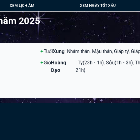
XEM LỊCH ÂM
XEM NGÀY TỐT XẤU
 năm 2025
✦
Tuổi
Xung
: Nhâm thân, Mậu thân, Giáp tý, Giá
✦
Giờ
Hoàng
: Tý(23h - 1h), Sửu(1h - 3h), T
Đạo
21h)