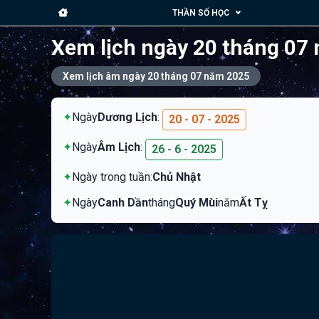
THẦN SỐ HỌC
Xem lịch ngày 20 tháng 07
Xem lịch âm ngày 20 tháng 07 năm 2025
✦
Ngày
Dương Lịch
:
20 - 07 - 2025
✦
Ngày
Âm Lịch
:
26 - 6 - 2025
✦
Ngày trong tuần:
Chủ Nhật
✦
Ngày
Canh Dần
tháng
Quý Mùi
năm
Ất Tỵ