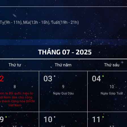
 Tỵ(9h - 11h), Mùi(13h - 15h), Tuất(19h - 21h)
THÁNG 07 - 2025
Thứ tư
Thứ năm
Thứ sáu
2
03
04
8
9
10
ớc ta đổi quốc hiệu từ
Ngày Quý Dậu
Ngày Giáp Tuất
iệt Nam dân chủ cộng
a thành Cộng hòa XHCN
Việt Nam
9
10
11