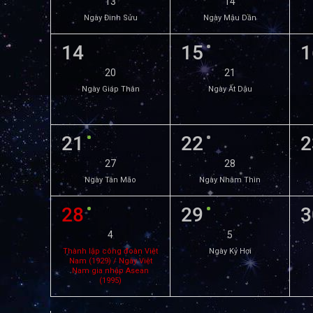
13
14
Ngày Đinh Sửu
Ngày Mậu Dần
14
15
1
20
21
Ngày Giáp Thân
Ngày Ất Dậu
21
22
2
27
28
Ngày Tân Mão
Ngày Nhâm Thìn
28
29
3
4
5
Thành lập công đoàn Việt
Ngày Kỷ Hợi
Nam (1929) / Ngày Việt
Nam gia nhập Asean
(1995)