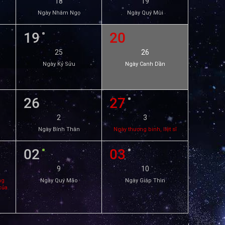
18
19
Ngày Nhâm Ngọ
Ngày Quý Mùi
19
20
25
26
Ngày Kỷ Sửu
Ngày Canh Dần
26
27
2
3
Ngày Bính Thân
Ngày thương binh, liệt sĩ
02
03
9
10
ng
Ngày Quý Mão
Ngày Giáp Thìn
của