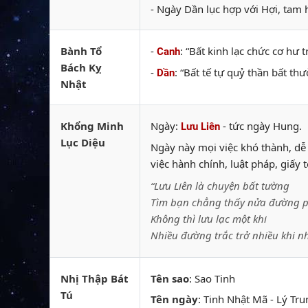
- Ngày Dần lục hợp với Hợi, tam 
Bành Tổ
-
: “Bất kinh lạc chức cơ hư
Canh
Bách Kỵ
-
: “Bất tế tự quỷ thần bất t
Dần
Nhật
Khổng Minh
Ngày:
- tức ngày Hung.
Lưu Liên
Lục Diệu
Ngày này mọi việc khó thành, dễ 
việc hành chính, luật pháp, giấy
“Lưu Liên là chuyện bất tường
Tìm bạn chẳng thấy nửa đường p
Không thì lưu lạc một khi
Nhiều đường trắc trở nhiều khi n
Nhị Thập Bát
Tên sao
: Sao Tinh
Tú
Tên ngày
: Tinh Nhật Mã - Lý Tru