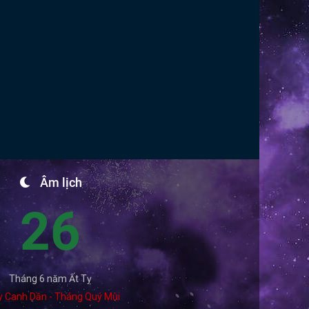
Âm lịch
26
Tháng 6 năm Ất Tỵ
y Canh Dần - Tháng Quý Mùi