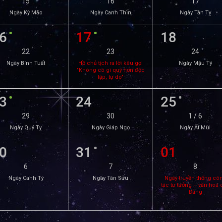
15
16
17
Ngày Kỷ Mão
Ngày Canh Thìn
Ngày Tân Tỵ
6
17
18
22
23
24
Ngày Bính Tuất
Hồ chủ tịch ra lời kêu gọi
Ngày Mậu Tý
"Không có gì quý hơn độc
lập, tự do"
3
24
25
29
30
1 / 6
Ngày Quý Tỵ
Ngày Giáp Ngọ
Ngày Ất Mùi
0
31
01
6
7
8
Ngày Canh Tý
Ngày Tân Sửu
Ngày truyền thống cô
tác tư tưởng – văn hoá 
Đảng