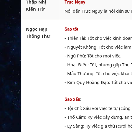
Thập Nhị
Trực Nguy
Kiến Trừ
Nói đến Trực Nguy là nói đến sự 
Ngọc Hạp
:
Sao tốt
Thông Thư
- Thiên Tài: Tốt cho việc kinh doan
- Nguyệt Không: Tốt cho việc làm
- Ngũ Phú: Tốt cho mọi việc.
- Hoạt Điệu: Tốt, nhưng gặp Thụ T
- Mẫu Thương: Tốt cho việc khai t
- Kim Quỹ Hoàng Đạo: Tốt cho việc
:
Sao xấu
- Tội Chỉ: Xấu với việc tế tự (cúng 
- Thổ Cẩm: Kỵ việc xây dựng, an 
- Ly Sàng: Kỵ việc giá thú (cưới hỏ