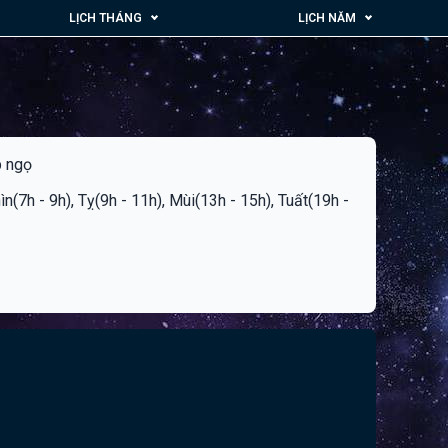
LỊCH THÁNG
LỊCH NĂM
p ngọ
hìn(7h - 9h), Tỵ(9h - 11h), Mùi(13h - 15h), Tuất(19h -