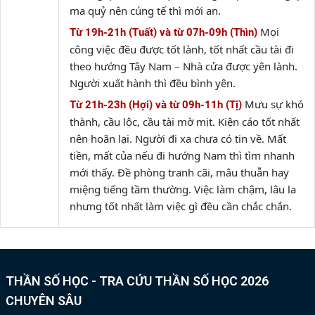
ma quỷ nên cúng tế thì mới an.
Mọi
Từ 19h-21h (Tuất) và từ 07h-09h (Thìn)
công việc đều được tốt lành, tốt nhất cầu tài đi
theo hướng Tây Nam – Nhà cửa được yên lành.
Người xuất hành thì đều bình yên.
Mưu sự khó
Từ 21h-23h (Hợi) và từ 09h-11h (Tị)
thành, cầu lộc, cầu tài mờ mịt. Kiện cáo tốt nhất
nên hoãn lại. Người đi xa chưa có tin về. Mất
tiền, mất của nếu đi hướng Nam thì tìm nhanh
mới thấy. Đề phòng tranh cãi, mâu thuẫn hay
miệng tiếng tầm thường. Việc làm chậm, lâu la
nhưng tốt nhất làm việc gì đều cần chắc chắn.
THẦN SỐ HỌC - TRA CỨU THẦN SỐ HỌC 2026
CHUYÊN SÂU