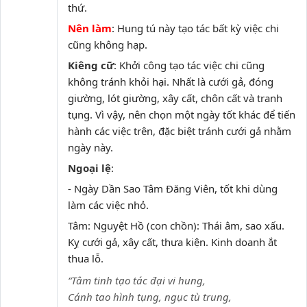
thứ.
Nên làm
: Hung tú này tạo tác bất kỳ việc chi
cũng không hạp.
Kiêng cữ
: Khởi công tạo tác việc chi cũng
không tránh khỏi hại. Nhất là cưới gả, đóng
giường, lót giường, xây cất, chôn cất và tranh
tụng. Vì vậy, nên chọn một ngày tốt khác để tiến
hành các việc trên, đặc biệt tránh cưới gả nhằm
ngày này.
Ngoại lệ
:
- Ngày Dần Sao Tâm Đăng Viên, tốt khi dùng
làm các việc nhỏ.
Tâm: Nguyệt Hồ (con chồn): Thái âm, sao xấu.
Kỵ cưới gả, xây cất, thưa kiện. Kinh doanh ắt
thua lỗ.
“Tâm tinh tạo tác đại vi hung,
Cánh tao hình tụng, ngục tù trung,