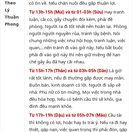
Theo
có tin về. Nếu chăn nuôi đều gặp thuận lợi.
Lý
Hay tranh
Từ 13h-15h (Mùi) và từ 01-03h (Sửu)
Thuần
luận, cãi cọ, gây chuyện đói kém, phải đề
Phong
phòng. Người ra đi tốt nhất nên hoãn lại. Phòng
người người nguyền rủa, tránh lây bệnh. Nói
chung những việc như hội họp, tranh luận, việc
quan,…nên tránh đi vào giờ này. Nếu bắt buộc
phải đi vào giờ này thì nên giữ miệng để hạn
ché gây ẩu đả hay cãi nhau.
Là giờ
Từ 15h-17h (Thân) và từ 03h-05h (Dần)
rất tốt lành, nếu đi thường gặp được may mắn.
Buôn bán, kinh doanh có lời. Người đi sắp về
nhà. Phụ nữ có tin mừng. Mọi việc trong nhà
đều hòa hợp. Nếu có bệnh cầu thì sẽ khỏi, gia
đình đều mạnh khỏe.
Cầu tài
Từ 17h-19h (Dậu) và từ 05h-07h (Mão)
thì không có lợi, hoặc hay bị trái ý. Nếu ra đi hay
thiệt, gặp nạn, việc quan trọng thì phải đòn, gặp