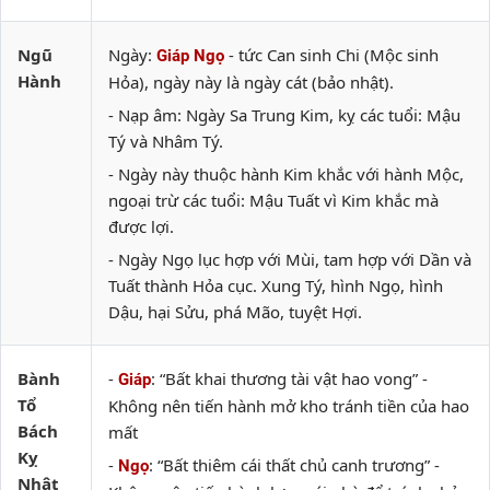
Ngũ
Ngày:
- tức Can sinh Chi (Mộc sinh
Giáp Ngọ
Hành
Hỏa), ngày này là ngày cát (bảo nhật).
- Nạp âm: Ngày Sa Trung Kim, kỵ các tuổi: Mậu
Tý và Nhâm Tý.
- Ngày này thuộc hành Kim khắc với hành Mộc,
ngoại trừ các tuổi: Mậu Tuất vì Kim khắc mà
được lợi.
- Ngày Ngọ lục hợp với Mùi, tam hợp với Dần và
Tuất thành Hỏa cục. Xung Tý, hình Ngọ, hình
Dậu, hại Sửu, phá Mão, tuyệt Hợi.
Bành
-
: “Bất khai thương tài vật hao vong” -
Giáp
Tổ
Không nên tiến hành mở kho tránh tiền của hao
Bách
mất
Kỵ
-
: “Bất thiêm cái thất chủ canh trương” -
Ngọ
Nhật