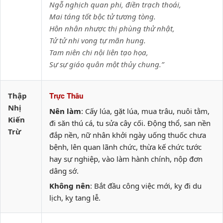
Ngỗ nghịch quan phi, điền trạch thoái,
Mai táng tốt bộc tử tương tòng.
Hôn nhân nhược thị phùng thử nhật,
Tử tử nhi vong tự mãn hung.
Tam niên chi nội liên tạo họa,
Sự sự giáo quân một thủy chung.”
Thập
Trực Thâu
Nhị
Nên làm
: Cấy lúa, gặt lúa, mua trâu, nuôi tằm,
Kiến
đi săn thú cá, tu sửa cây cối. Động thổ, san nền
Trừ
đắp nền, nữ nhân khởi ngày uống thuốc chưa
bệnh, lên quan lãnh chức, thừa kế chức tước
hay sự nghiệp, vào làm hành chính, nộp đơn
dâng sớ.
Không nên
: Bắt đầu công việc mới, kỵ đi du
lịch, kỵ tang lễ.