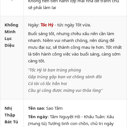
Không nên tiến hành lợp mái nhà để tránh chủ
sẽ phải làm lại
Khổng
Ngày:
- tức ngày Tốt vừa.
Tốc Hỷ
Minh
Buổi sáng tốt, nhưng chiều xấu nên cần làm
Lục
nhanh. Niềm vui nhanh chóng, nên dùng để
Diệu
mưu đại sự, sẽ thành công mau lẹ hơn. Tốt nhất
là tiến hành công việc vào buổi sáng, càng sớm
càng tốt.
“Tốc Hỷ là bạn trùng phùng
Gặp trùng gặp bạn vợ chồng sánh đôi
Có tài có lộc hẳn hoi
Cầu gì cũng được mừng vui thỏa lòng”
Nhị
Tên sao
: Sao Tâm
Thập
Tên ngày
: Tâm Nguyệt Hồ - Khấu Tuân: Xấu
Bát Tú
(Hung tú) Tướng tinh con chồn, chủ trị ngày