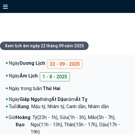
Xem lịch ngày 22 tháng 09 năm
2025
Xem lịch âm ngày 22 tháng 09 năm 2025
✦
Ngày
Dương Lịch
:
22 - 09 - 2025
✦
Ngày
Âm Lịch
:
1 - 8 - 2025
✦
Ngày trong tuần:
Thứ Hai
✦
Ngày
Giáp Ngọ
tháng
Ất Dậu
năm
Ất Tỵ
✦
Tuổi
Xung
: Mậu tý, Nhâm tý, Canh dần, Nhâm dần
✦
Giờ
Hoàng
: Tý(23h - 1h), Sửu(1h - 3h), Mão(5h - 7h),
Đạo
Ngọ(11h - 13h), Thân(15h - 17h), Dậu(17h -
19h)