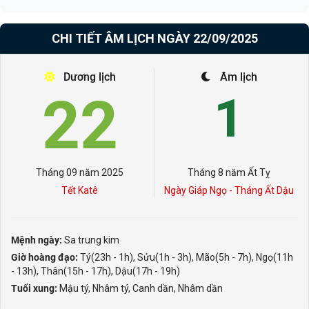
CHI TIẾT ÂM LỊCH NGÀY 22/09/2025
Dương lịch
Âm lịch
22
1
Tháng 09 năm 2025
Tháng 8 năm Ất Tỵ
Tết Katê
Ngày Giáp Ngọ - Tháng Ất Dậu
Mệnh ngày:
Sa trung kim
Giờ hoàng đạo:
Tý(23h - 1h), Sửu(1h - 3h), Mão(5h - 7h), Ngọ(11h
- 13h), Thân(15h - 17h), Dậu(17h - 19h)
Tuổi xung:
Mậu tý, Nhâm tý, Canh dần, Nhâm dần