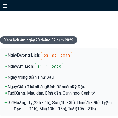
Xem lịch ngày 23 tháng 02 năm
2029
Xem lịch âm ngày 23 tháng 02 năm 2029
✦
Ngày
Dương Lịch
:
23 - 02 - 2029
✦
Ngày
Âm Lịch
:
11 - 1 - 2029
✦
Ngày trong tuần:
Thứ Sáu
✦
Ngày
Giáp Thân
tháng
Bính Dần
năm
Kỷ Dậu
✦
Tuổi
Xung
: Mậu dần, Bính dần, Canh ngọ, Canh tý
✦
Giờ
Hoàng
: Tý(23h - 1h), Sửu(1h - 3h), Thìn(7h - 9h), Tỵ(9h
Đạo
- 11h), Mùi(13h - 15h), Tuất(19h - 21h)