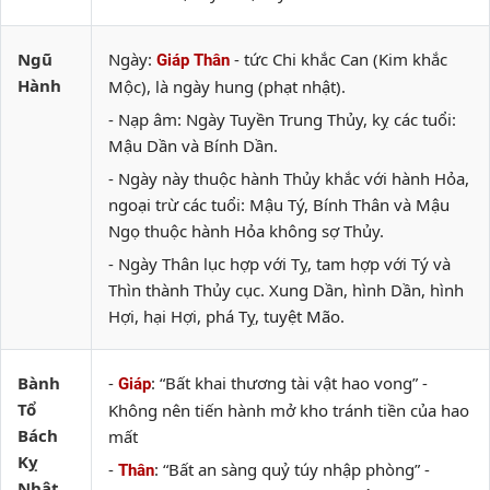
Ngũ
Ngày:
- tức Chi khắc Can (Kim khắc
Giáp Thân
Hành
Mộc), là ngày hung (phạt nhật).
- Nạp âm: Ngày Tuyền Trung Thủy, kỵ các tuổi:
Mậu Dần và Bính Dần.
- Ngày này thuộc hành Thủy khắc với hành Hỏa,
ngoại trừ các tuổi: Mậu Tý, Bính Thân và Mậu
Ngọ thuộc hành Hỏa không sợ Thủy.
- Ngày Thân lục hợp với Tỵ, tam hợp với Tý và
Thìn thành Thủy cục. Xung Dần, hình Dần, hình
Hợi, hại Hợi, phá Tỵ, tuyệt Mão.
Bành
-
: “Bất khai thương tài vật hao vong” -
Giáp
Tổ
Không nên tiến hành mở kho tránh tiền của hao
Bách
mất
Kỵ
-
: “Bất an sàng quỷ túy nhập phòng” -
Thân
Nhật