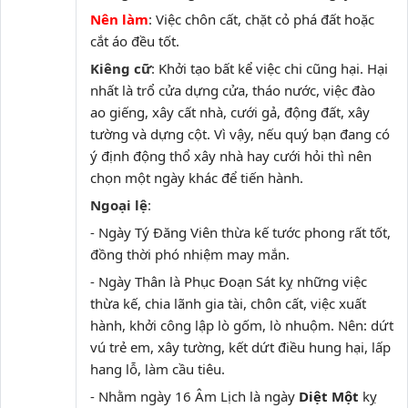
Nên làm
: Việc chôn cất, chặt cỏ phá đất hoặc
cắt áo đều tốt.
Kiêng cữ
: Khởi tạo bất kể việc chi cũng hại. Hại
nhất là trổ cửa dựng cửa, tháo nước, việc đào
ao giếng, xây cất nhà, cưới gả, động đất, xây
tường và dựng cột. Vì vậy, nếu quý bạn đang có
ý định động thổ xây nhà hay cưới hỏi thì nên
chọn một ngày khác để tiến hành.
Ngoại lệ
:
- Ngày Tý Đăng Viên thừa kế tước phong rất tốt,
đồng thời phó nhiệm may mắn.
- Ngày Thân là Phục Đoạn Sát kỵ những việc
thừa kế, chia lãnh gia tài, chôn cất, việc xuất
hành, khởi công lập lò gốm, lò nhuộm. Nên: dứt
vú trẻ em, xây tường, kết dứt điều hung hại, lấp
hang lỗ, làm cầu tiêu.
- Nhằm ngày 16 Âm Lịch là ngày
Diệt Một
kỵ