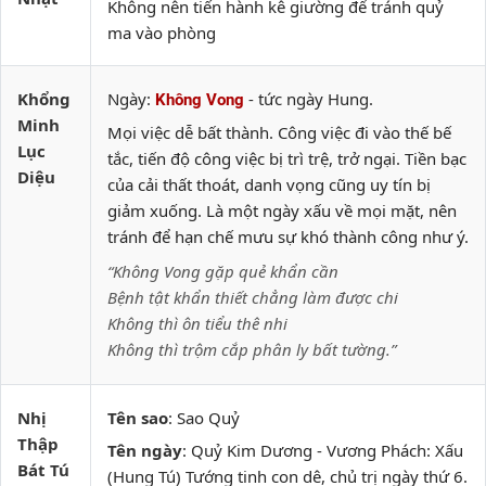
Không nên tiến hành kê giường để tránh quỷ
ma vào phòng
Khổng
Ngày:
- tức ngày Hung.
Không Vong
Minh
Mọi việc dễ bất thành. Công việc đi vào thế bế
Lục
tắc, tiến độ công việc bị trì trệ, trở ngại. Tiền bạc
Diệu
của cải thất thoát, danh vọng cũng uy tín bị
giảm xuống. Là một ngày xấu về mọi mặt, nên
tránh để hạn chế mưu sự khó thành công như ý.
“Không Vong gặp quẻ khẩn cần
Bệnh tật khẩn thiết chẳng làm được chi
Không thì ôn tiểu thê nhi
Không thì trộm cắp phân ly bất tường.”
Nhị
Tên sao
: Sao Quỷ
Thập
Tên ngày
: Quỷ Kim Dương - Vương Phách: Xấu
Bát Tú
(Hung Tú) Tướng tinh con dê, chủ trị ngày thứ 6.