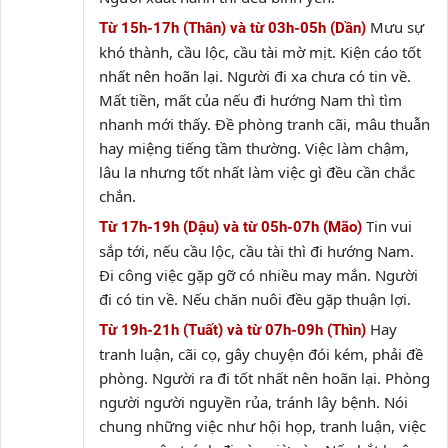
Mưu sự
Từ 15h-17h (Thân) và từ 03h-05h (Dần)
khó thành, cầu lộc, cầu tài mờ mịt. Kiện cáo tốt
nhất nên hoãn lại. Người đi xa chưa có tin về.
Mất tiền, mất của nếu đi hướng Nam thì tìm
nhanh mới thấy. Đề phòng tranh cãi, mâu thuẫn
hay miệng tiếng tầm thường. Việc làm chậm,
lâu la nhưng tốt nhất làm việc gì đều cần chắc
chắn.
Tin vui
Từ 17h-19h (Dậu) và từ 05h-07h (Mão)
sắp tới, nếu cầu lộc, cầu tài thì đi hướng Nam.
Đi công việc gặp gỡ có nhiều may mắn. Người
đi có tin về. Nếu chăn nuôi đều gặp thuận lợi.
Hay
Từ 19h-21h (Tuất) và từ 07h-09h (Thìn)
tranh luận, cãi cọ, gây chuyện đói kém, phải đề
phòng. Người ra đi tốt nhất nên hoãn lại. Phòng
người người nguyền rủa, tránh lây bệnh. Nói
chung những việc như hội họp, tranh luận, việc