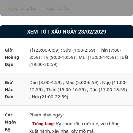
Ngày hoàng đạo
Ngày hắc đạo
XEM TỐT XẤU NGÀY 23/02/2029
Giờ
Tí (23:00-0:59) ; Sửu (1:00-2:59) ; Thìn (7:00-
Hoàng
8:59) ; Tỵ (9:00-10:59) ; Mùi (13:00-14:59) ; Tuất
Đạo
(19:00-20:59)
Giờ
Dần (3:00-4:59) ; Mão (5:00-6:59) ; Ngọ (11:00-
Hắc
12:59) ; Thân (15:00-16:59) ; Dậu (17:00-18:59)
Đạo
; Hợi (21:00-22:59)
Các
Phạm phải ngày:
Ngày
-
: Kỵ chôn cất, cưới xin, vợ chồng
Trùng tang
Kỵ
xuất hành, xây nhà, xây mồ mả.