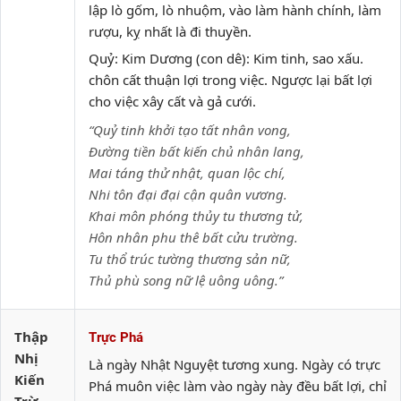
lập lò gốm, lò nhuộm, vào làm hành chính, làm
rượu, kỵ nhất là đi thuyền.
Quỷ: Kim Dương (con dê): Kim tinh, sao xấu.
chôn cất thuận lợi trong việc. Ngược lại bất lợi
cho việc xây cất và gả cưới.
“Quỷ tinh khởi tạo tất nhân vong,
Đường tiền bất kiến chủ nhân lang,
Mai táng thử nhật, quan lộc chí,
Nhi tôn đại đại cận quân vương.
Khai môn phóng thủy tu thương tử,
Hôn nhân phu thê bất cửu trường.
Tu thổ trúc tường thương sản nữ,
Thủ phù song nữ lệ uông uông.”
Thập
Trực Phá
Nhị
Là ngày Nhật Nguyệt tương xung. Ngày có trực
Kiến
Phá muôn việc làm vào ngày này đều bất lợi, chỉ