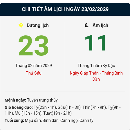
CHI TIẾT ÂM LỊCH NGÀY 23/02/2029
Dương lịch
Âm lịch
23
11
Tháng 02 năm 2029
Tháng 1 năm Kỷ Dậu
Thứ Sáu
Ngày Giáp Thân - Tháng Bính
Dần
Mệnh ngày:
Tuyền trung thủy
Giờ hoàng đạo:
Tý(23h - 1h), Sửu(1h - 3h), Thìn(7h - 9h), Tỵ(9h -
11h), Mùi(13h - 15h), Tuất(19h - 21h)
Tuổi xung:
Mậu dần, Bính dần, Canh ngọ, Canh tý