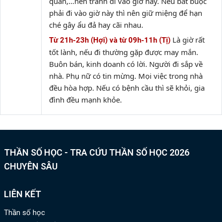
quan,…nên tránh đi vào giờ này. Nếu bắt buộc
phải đi vào giờ này thì nên giữ miệng để hạn
ché gây ẩu đả hay cãi nhau.
Là giờ rất
Từ 21h-23h (Hợi) và từ 09h-11h (Tị)
tốt lành, nếu đi thường gặp được may mắn.
Buôn bán, kinh doanh có lời. Người đi sắp về
nhà. Phụ nữ có tin mừng. Mọi việc trong nhà
đều hòa hợp. Nếu có bệnh cầu thì sẽ khỏi, gia
đình đều mạnh khỏe.
THẦN SỐ HỌC - TRA CỨU THẦN SỐ HỌC 2026
CHUYÊN SÂU
LIÊN KẾT
Thần số học