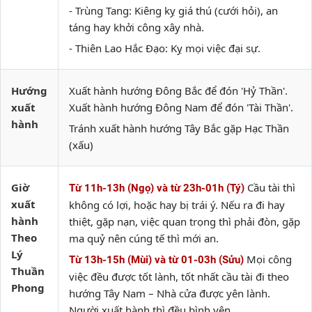
- Trùng Tang: Kiêng kỵ giá thú (cưới hỏi), an
táng hay khởi công xây nhà.
- Thiên Lao Hắc Đạo: Kỵ mọi việc đại sự.
Hướng
Xuất hành hướng Đông Bắc để đón 'Hỷ Thần'.
xuất
Xuất hành hướng Đông Nam để đón 'Tài Thần'.
hành
Tránh xuất hành hướng Tây Bắc gặp Hạc Thần
(xấu)
Giờ
Cầu tài thì
Từ 11h-13h (Ngọ) và từ 23h-01h (Tý)
xuất
không có lợi, hoặc hay bị trái ý. Nếu ra đi hay
hành
thiệt, gặp nạn, việc quan trọng thì phải đòn, gặp
Theo
ma quỷ nên cúng tế thì mới an.
Lý
Mọi công
Từ 13h-15h (Mùi) và từ 01-03h (Sửu)
Thuần
việc đều được tốt lành, tốt nhất cầu tài đi theo
Phong
hướng Tây Nam – Nhà cửa được yên lành.
Người xuất hành thì đều bình yên.