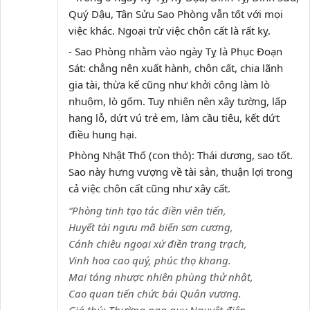
Quý Dậu, Tân Sửu Sao Phòng vẫn tốt với mọi
việc khác. Ngoại trừ việc chôn cất là rất kỵ.
- Sao Phòng nhằm vào ngày Tỵ là Phục Đoạn
Sát: chẳng nên xuất hành, chôn cất, chia lãnh
gia tài, thừa kế cũng như khởi công làm lò
nhuộm, lò gốm. Tuy nhiên nên xây tường, lấp
hang lỗ, dứt vú trẻ em, làm cầu tiêu, kết dứt
điều hung hại.
Phòng Nhật Thố (con thỏ): Thái dương, sao tốt.
Sao này hưng vượng về tài sản, thuận lợi trong
cả việc chôn cất cũng như xây cất.
“Phòng tinh tạo tác điền viên tiến,
Huyết tài ngưu mã biến sơn cương,
Cánh chiêu ngoại xứ điền trang trạch,
Vinh hoa cao quý, phúc thọ khang.
Mai táng nhược nhiên phùng thử nhật,
Cao quan tiến chức bái Quân vương.