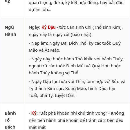
Kỵ
quan trọng, đi xa, ký kết hợp đồng, hay bắt đầu
dự án lớn...
Ngũ
Ngày:
- tức Can sinh Chi (Thổ sinh Kim),
Kỷ Dậu
Hành
ngày này là ngày cát (bảo nhật).
- Nạp âm: Ngày Đại Dịch Thổ, kỵ các tuổi: Quý
Mão và Ất Mão.
- Ngày này thuộc hành Thổ khắc với hành Thủy,
ngoại trừ các tuổi: Đinh Mùi và Quý Hợi thuộc
hành Thủy không sợ Thổ.
- Ngày Dậu lục hợp với Thìn, tam hợp với Sửu và
Tỵ thành Kim cục. Xung Mão, hình Dậu, hại
Tuất, phá Tý, tuyệt Dần.
Bành
-
: “Bất phá khoán nhị chủ tịnh vong” - Không
Kỷ
Tổ
nên tiến hành phá khoán để tránh cả 2 bên đều
Bách
mất mát