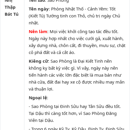
Nhị
Tên sao
: Sao Phòng
Thập
Tên ngày
: Phòng Nhật Thố - Cảnh Yêm: Tốt
Bát Tú
(Kiết Tú) Tướng tinh con Thỏ, chủ trị ngày Chủ
nhật.
Nên làm
: Mọi việc khởi công tạo tác đều tốt.
Ngày này hợp nhất cho việc cưới gả, xuất hành,
xây dựng nhà, chôn cất, đi thuyền, mưu sự, chặt
cỏ phá đất và cả cắt áo.
Kiêng cữ
: Sao Phòng là Đại Kiết Tinh nên
không kỵ bất kỳ việc gì. Vì vậy, ngày này nên
tiến hành các việc lớn đặc biệt là mua bán như
nhà cửa, đất đai hay xe cộ được nhiều may mắn
và thuận lợi.
Ngoại lệ
:
- Sao Phòng tại Đinh Sửu hay Tân Sửu đều tốt.
Tại Dậu thì càng tốt hơn, vì Sao Phòng Đăng
Viên tại Dậu.
- Trong 6 ngày Kỷ Tỵ, Kỷ Dậu, Đinh Tỵ, Đinh Sửu,