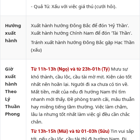
- Quả Tú: Xấu với việc giá thú (cưới hỏi).
Hướng
Xuất hành hướng Đông Bắc để đón 'Hỷ Thần'.
xuất
Xuất hành hướng Chính Nam để đón 'Tài Thần'.
hành
Tránh xuất hành hướng Đông Bắc gặp Hạc Thần
(xấu)
Giờ
Mưu sự
Từ 11h-13h (Ngọ) và từ 23h-01h (Tý)
xuất
khó thành, cầu lộc, cầu tài mờ mịt. Kiện cáo tốt
hành
nhất nên hoãn lại. Người đi xa chưa có tin về.
Theo
Mất tiền, mất của nếu đi hướng Nam thì tìm
Lý
nhanh mới thấy. Đề phòng tranh cãi, mâu thuẫn
Thuần
hay miệng tiếng tầm thường. Việc làm chậm,
Phong
lâu la nhưng tốt nhất làm việc gì đều cần chắc
chắn.
Tin vui sắp
Từ 13h-15h (Mùi) và từ 01-03h (Sửu)
tới, nếu cầu lộc, cầu tài thì đi hướng Nam. Đi