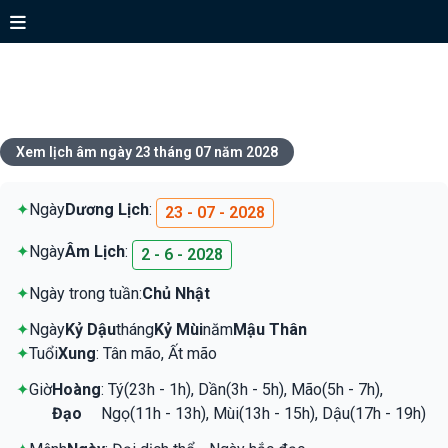
Xem lịch ngày 23 tháng 07 năm
2028
Xem lịch âm ngày 23 tháng 07 năm 2028
✦
Ngày
Dương Lịch
:
23 - 07 - 2028
✦
Ngày
Âm Lịch
:
2 - 6 - 2028
✦
Ngày trong tuần:
Chủ Nhật
✦
Ngày
Kỷ Dậu
tháng
Kỷ Mùi
năm
Mậu Thân
✦
Tuổi
Xung
: Tân mão, Ất mão
✦
Giờ
Hoàng
: Tý(23h - 1h), Dần(3h - 5h), Mão(5h - 7h),
Đạo
Ngọ(11h - 13h), Mùi(13h - 15h), Dậu(17h - 19h)