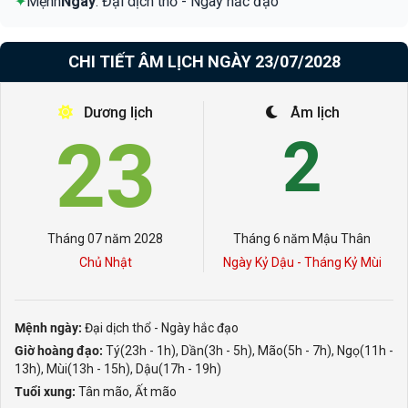
✦
Mệnh
Ngày
: Đại dịch thổ - Ngày hắc đạo
CHI TIẾT ÂM LỊCH NGÀY 23/07/2028
Dương lịch
Âm lịch
23
2
Tháng 07 năm 2028
Tháng 6 năm Mậu Thân
Chủ Nhật
Ngày Kỷ Dậu - Tháng Kỷ Mùi
Mệnh ngày:
Đại dịch thổ - Ngày hắc đạo
Giờ hoàng đạo:
Tý(23h - 1h), Dần(3h - 5h), Mão(5h - 7h), Ngọ(11h -
13h), Mùi(13h - 15h), Dậu(17h - 19h)
Tuổi xung:
Tân mão, Ất mão