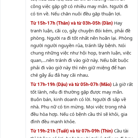
công việc gặp gỡ có nhiều may mắn. Người đi
có tin về. Nếu chăn nuôi đều gặp thuận lợi.
Hay
Từ 15h-17h (Thân) và từ 03h-05h (Dần)
tranh luận, cãi cọ, gây chuyện đói kém, phải đề
phòng. Người ra đi tốt nhất nên hoãn lại. Phòng
người người nguyền rủa, tránh lây bệnh. Nói
chung những việc như hội họp, tranh luận, việc
quan,…nên tránh đi vào giờ này. Nếu bắt buộc
phải đi vào giờ này thì nên giữ miệng để hạn
ché gây ẩu đả hay cãi nhau.
Là giờ rất
Từ 17h-19h (Dậu) và từ 05h-07h (Mão)
tốt lành, nếu đi thường gặp được may mắn.
Buôn bán, kinh doanh có lời. Người đi sắp về
nhà. Phụ nữ có tin mừng. Mọi việc trong nhà
đều hòa hợp. Nếu có bệnh cầu thì sẽ khỏi, gia
đình đều mạnh khỏe.
Cầu tài
Từ 19h-21h (Tuất) và từ 07h-09h (Thìn)