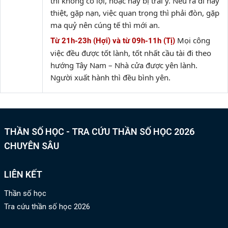
thì không có lợi, hoặc hay bị trái ý. Nếu ra đi hay
thiệt, gặp nạn, việc quan trọng thì phải đòn, gặp
ma quỷ nên cúng tế thì mới an.
Mọi công
Từ 21h-23h (Hợi) và từ 09h-11h (Tị)
việc đều được tốt lành, tốt nhất cầu tài đi theo
hướng Tây Nam – Nhà cửa được yên lành.
Người xuất hành thì đều bình yên.
THẦN SỐ HỌC - TRA CỨU THẦN SỐ HỌC 2026
CHUYÊN SÂU
LIÊN KẾT
Thần số học
Tra cứu thần số học 2026