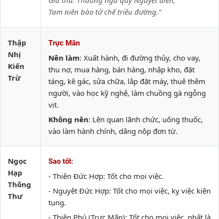
Giá thú: Thường nga quy Nguyệt điện,
Tam niên bào tử chế triều đường.”
Thập
Trực Mãn
Nhị
Nên làm
: Xuất hành, đi đường thủy, cho vay,
Kiến
thu nợ, mua hàng, bán hàng, nhập kho, đặt
Trừ
táng, kê gác, sửa chữa, lắp đặt máy, thuê thêm
người, vào học kỹ nghệ, làm chuồng gà ngỗng
vịt.
Không nên
: Lên quan lãnh chức, uống thuốc,
vào làm hành chính, dâng nộp đơn từ.
Ngọc
:
Sao tốt
Hạp
- Thiên Đức Hợp: Tốt cho mọi việc.
Thông
- Nguyệt Đức Hợp: Tốt cho mọi việc, kỵ việc kiện
Thư
tụng.
- Thiên Phú (Trực Mãn): Tốt cho mọi việc, nhất là