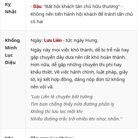
Kỵ
-
: “Bất hội khách tân chủ hữu thương” -
Dậu
Nhật
Không nên tiến hành hội khách để tránh tân chủ
có hại
Khổng
Ngày:
- tức ngày Hung.
Lưu Liên
Minh
Ngày này mọi việc khó thành, dễ bị trễ nải hay
Lục
gặp chuyện dây dưa nên rất khó hoàn thành.
Diệu
Hơn nữa, dễ gặp những chuyện thị phi hay
khẩu thiệt. Về việc hành chính, luật pháp, giấy
tờ, ký kết hợp đồng, dâng nộp đơn từ không
nên vội vã.
“Lưu Liên là chuyện bất tường
Tìm bạn chẳng thấy nửa đường phân ly
Không thì lưu lạc một khi
Nhiều đường trắc trở nhiều khi nhọc nhằn.”